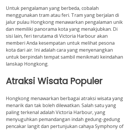
Untuk pengalaman yang berbeda, cobalah
menggunakan tram atau feri. Tram yang berjalan di
jalur pulau Hongkong menawarkan pengalaman unik
dan memiliki panorama kota yang menakjubkan. Di
sisi lain, feri terutama di Victoria Harbour akan
memberi Anda kesempatan untuk melihat pesona
kota dari air. Ini adalah cara yang menyenangkan
untuk berpindah tempat sambil menikmati keindahan
lanskap Hongkong.
Atraksi Wisata Populer
Hongkong menawarkan berbagai atraksi wisata yang
menarik dan tak boleh dilewatkan. Salah satu yang
paling terkenal adalah Victoria Harbour, yang
menyuguhkan pemandangan indah gedung-gedung
pencakar langit dan pertunjukan cahaya Symphony of