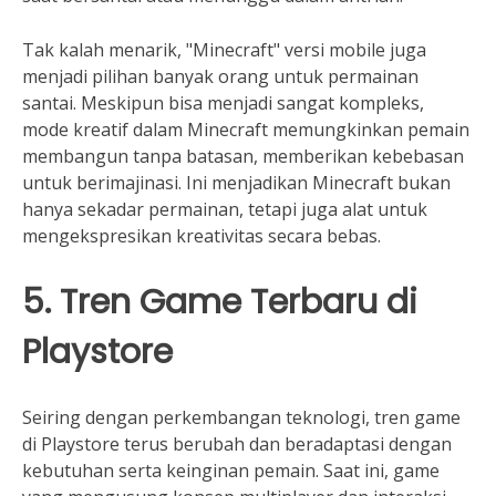
Tak kalah menarik, "Minecraft" versi mobile juga
menjadi pilihan banyak orang untuk permainan
santai. Meskipun bisa menjadi sangat kompleks,
mode kreatif dalam Minecraft memungkinkan pemain
membangun tanpa batasan, memberikan kebebasan
untuk berimajinasi. Ini menjadikan Minecraft bukan
hanya sekadar permainan, tetapi juga alat untuk
mengekspresikan kreativitas secara bebas.
5. Tren Game Terbaru di
Playstore
Seiring dengan perkembangan teknologi, tren game
di Playstore terus berubah dan beradaptasi dengan
kebutuhan serta keinginan pemain. Saat ini, game