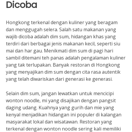
Dicoba
Hongkong terkenal dengan kuliner yang beragam
dan menggugah selera. Salah satu makanan yang
wajib dicoba adalah dim sum, hidangan khas yang
terdiri dari berbagai jenis makanan kecil, seperti siu
mai dan har gau. Menikmati dim sum di pagi hari
sambil ditemani teh panas adalah pengalaman kuliner
yang tak terlupakan. Banyak restoran di Hongkong
yang menyajikan dim sum dengan cita rasa autentik
yang telah diwariskan dari generasi ke generasi.
Selain dim sum, jangan lewatkan untuk mencicipi
wonton noodle, mi yang disajikan dengan pangsit
daging udang. Kuahnya yang gurih dan mie yang
kenyal menjadikan hidangan ini populer di kalangan
masyarakat lokal dan wisatawan. Restoran yang
terkenal dengan wonton noodle sering kali memiliki