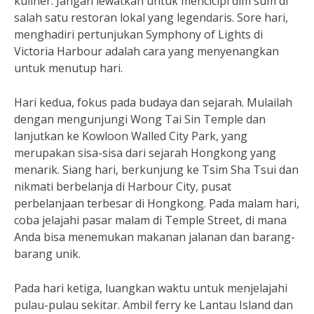
kuliner. Jangan lewatkan untuk mencicipi dim sum di
salah satu restoran lokal yang legendaris. Sore hari,
menghadiri pertunjukan Symphony of Lights di
Victoria Harbour adalah cara yang menyenangkan
untuk menutup hari.
Hari kedua, fokus pada budaya dan sejarah. Mulailah
dengan mengunjungi Wong Tai Sin Temple dan
lanjutkan ke Kowloon Walled City Park, yang
merupakan sisa-sisa dari sejarah Hongkong yang
menarik. Siang hari, berkunjung ke Tsim Sha Tsui dan
nikmati berbelanja di Harbour City, pusat
perbelanjaan terbesar di Hongkong. Pada malam hari,
coba jelajahi pasar malam di Temple Street, di mana
Anda bisa menemukan makanan jalanan dan barang-
barang unik.
Pada hari ketiga, luangkan waktu untuk menjelajahi
pulau-pulau sekitar. Ambil ferry ke Lantau Island dan