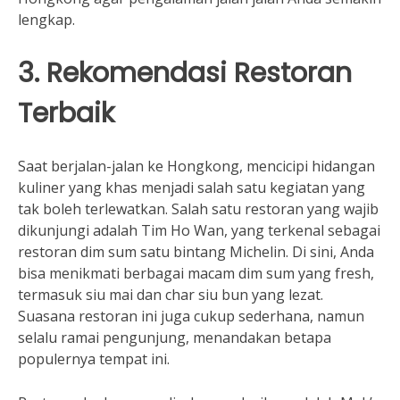
lengkap.
3. Rekomendasi Restoran
Terbaik
Saat berjalan-jalan ke Hongkong, mencicipi hidangan
kuliner yang khas menjadi salah satu kegiatan yang
tak boleh terlewatkan. Salah satu restoran yang wajib
dikunjungi adalah Tim Ho Wan, yang terkenal sebagai
restoran dim sum satu bintang Michelin. Di sini, Anda
bisa menikmati berbagai macam dim sum yang fresh,
termasuk siu mai dan char siu bun yang lezat.
Suasana restoran ini juga cukup sederhana, namun
selalu ramai pengunjung, menandakan betapa
populernya tempat ini.