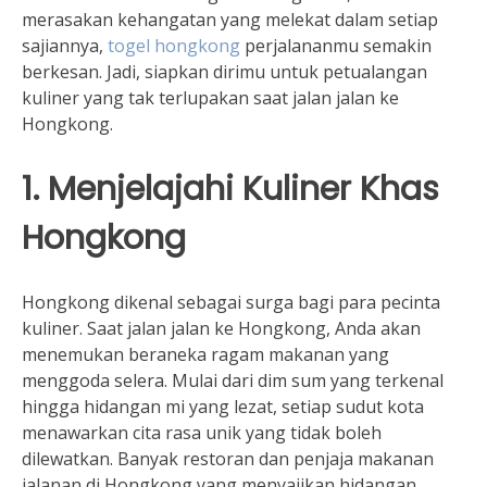
merasakan kehangatan yang melekat dalam setiap
sajiannya,
togel hongkong
perjalananmu semakin
berkesan. Jadi, siapkan dirimu untuk petualangan
kuliner yang tak terlupakan saat jalan jalan ke
Hongkong.
1. Menjelajahi Kuliner Khas
Hongkong
Hongkong dikenal sebagai surga bagi para pecinta
kuliner. Saat jalan jalan ke Hongkong, Anda akan
menemukan beraneka ragam makanan yang
menggoda selera. Mulai dari dim sum yang terkenal
hingga hidangan mi yang lezat, setiap sudut kota
menawarkan cita rasa unik yang tidak boleh
dilewatkan. Banyak restoran dan penjaja makanan
jalanan di Hongkong yang menyajikan hidangan