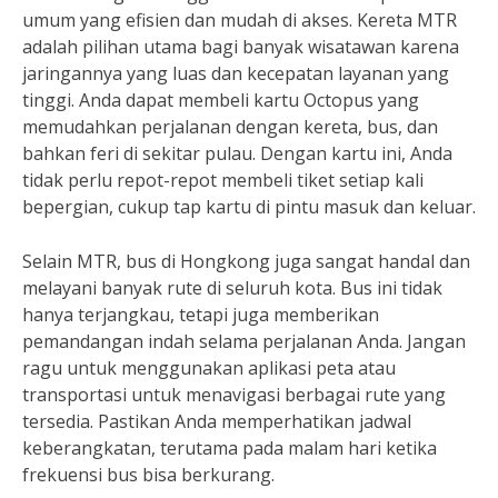
umum yang efisien dan mudah di akses. Kereta MTR
adalah pilihan utama bagi banyak wisatawan karena
jaringannya yang luas dan kecepatan layanan yang
tinggi. Anda dapat membeli kartu Octopus yang
memudahkan perjalanan dengan kereta, bus, dan
bahkan feri di sekitar pulau. Dengan kartu ini, Anda
tidak perlu repot-repot membeli tiket setiap kali
bepergian, cukup tap kartu di pintu masuk dan keluar.
Selain MTR, bus di Hongkong juga sangat handal dan
melayani banyak rute di seluruh kota. Bus ini tidak
hanya terjangkau, tetapi juga memberikan
pemandangan indah selama perjalanan Anda. Jangan
ragu untuk menggunakan aplikasi peta atau
transportasi untuk menavigasi berbagai rute yang
tersedia. Pastikan Anda memperhatikan jadwal
keberangkatan, terutama pada malam hari ketika
frekuensi bus bisa berkurang.