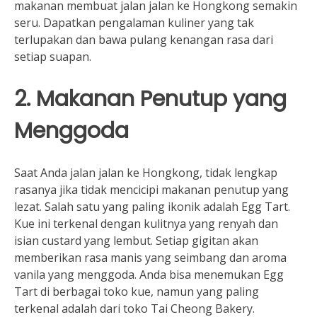
makanan membuat jalan jalan ke Hongkong semakin
seru. Dapatkan pengalaman kuliner yang tak
terlupakan dan bawa pulang kenangan rasa dari
setiap suapan.
2. Makanan Penutup yang
Menggoda
Saat Anda jalan jalan ke Hongkong, tidak lengkap
rasanya jika tidak mencicipi makanan penutup yang
lezat. Salah satu yang paling ikonik adalah Egg Tart.
Kue ini terkenal dengan kulitnya yang renyah dan
isian custard yang lembut. Setiap gigitan akan
memberikan rasa manis yang seimbang dan aroma
vanila yang menggoda. Anda bisa menemukan Egg
Tart di berbagai toko kue, namun yang paling
terkenal adalah dari toko Tai Cheong Bakery.