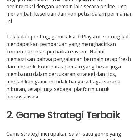
berinteraksi dengan pemain lain secara online juga
menambah keseruan dan kompetisi dalam permainan
ini.
Tak kalah penting, game aksi di Playstore sering kali
mendapatkan pembaruan yang menghadirkan
konten baru dan perbaikan sistem. Hal ini
memastikan bahwa pengalaman bermain tetap fresh
dan menarik. Komunitas pemain yang besar juga
membantu dalam pertukaran strategi dan tips,
menjadikan game ini tidak hanya sebagai sarana
hiburan, tetapi juga sebagai platform untuk
bersosialisasi.
2. Game Strategi Terbaik
Game strategi merupakan salah satu genre yang