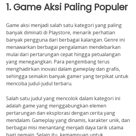
1. Game Aksi Paling Populer
Game aksi menjadi salah satu kategori yang paling
banyak diminati di Playstore, menarik perhatian
banyak pengguna dari berbagai kalangan. Genre ini
menawarkan berbagai pengalaman mendebarkan
mulai dari pertarungan cepat hingga petualangan
yang menegangkan. Para pengembang terus
menghadirkan inovasi dalam gameplay dan grafis,
sehingga semakin banyak gamer yang terpikat untuk
mencoba judul-judul terbaru.
Salah satu judul yang mencolok dalam kategori ini
adalah game yang menggabungkan elemen
pertarungan dan eksplorasi dengan cerita yang
mendalam. Gameplay yang dinamis, karakter unik, dan
berbagai misi menantang menjadi daya tarik utama
bagi pemain. Selain itu, kemampuan untuk