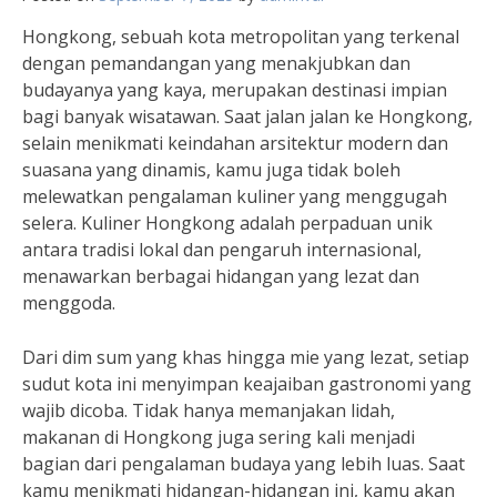
Hongkong, sebuah kota metropolitan yang terkenal
dengan pemandangan yang menakjubkan dan
budayanya yang kaya, merupakan destinasi impian
bagi banyak wisatawan. Saat jalan jalan ke Hongkong,
selain menikmati keindahan arsitektur modern dan
suasana yang dinamis, kamu juga tidak boleh
melewatkan pengalaman kuliner yang menggugah
selera. Kuliner Hongkong adalah perpaduan unik
antara tradisi lokal dan pengaruh internasional,
menawarkan berbagai hidangan yang lezat dan
menggoda.
Dari dim sum yang khas hingga mie yang lezat, setiap
sudut kota ini menyimpan keajaiban gastronomi yang
wajib dicoba. Tidak hanya memanjakan lidah,
makanan di Hongkong juga sering kali menjadi
bagian dari pengalaman budaya yang lebih luas. Saat
kamu menikmati hidangan-hidangan ini, kamu akan