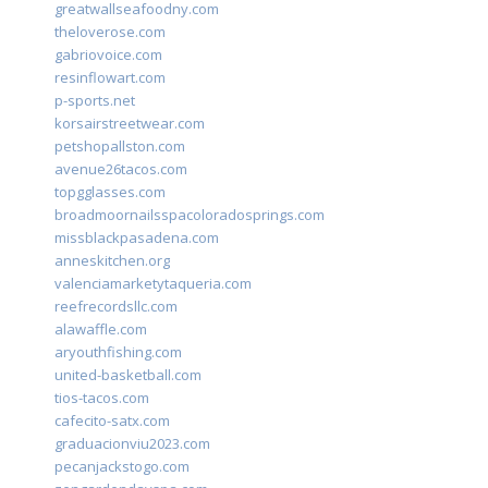
greatwallseafoodny.com
theloverose.com
gabriovoice.com
resinflowart.com
p-sports.net
korsairstreetwear.com
petshopallston.com
avenue26tacos.com
topgglasses.com
broadmoornailsspacoloradosprings.com
missblackpasadena.com
anneskitchen.org
valenciamarketytaqueria.com
reefrecordsllc.com
alawaffle.com
aryouthfishing.com
united-basketball.com
tios-tacos.com
cafecito-satx.com
graduacionviu2023.com
pecanjackstogo.com