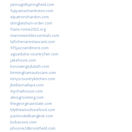
jannagrillspringfield.com
fujiyamacharleston.com
elpatronchardon.com
donglaishun-order.com
fiamc-rome2022.org
mariceworldessentials.com
lafisheriarestaurant.com
915jazzandmore.com
aguadulce-countryfair.com
jakehovis.com
bosswingsduluth.com
birminghamautocare.com
tonyscountrykitchen.com
jbellasnailspa.com
mychaihouse.com
alvisgrooming.com
thegeorginaestate.com
blythewoodseafood.com
paolosdelibangkok.com
bobacove.com
phoone24brookfield.com