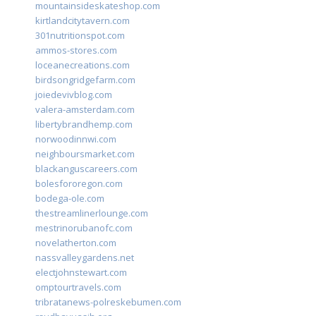
mountainsideskateshop.com
kirtlandcitytavern.com
301nutritionspot.com
ammos-stores.com
loceanecreations.com
birdsongridgefarm.com
joiedevivblog.com
valera-amsterdam.com
libertybrandhemp.com
norwoodinnwi.com
neighboursmarket.com
blackanguscareers.com
bolesfororegon.com
bodega-ole.com
thestreamlinerlounge.com
mestrinorubanofc.com
novelatherton.com
nassvalleygardens.net
electjohnstewart.com
omptourtravels.com
tribratanews-polreskebumen.com