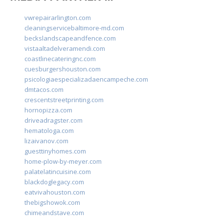
vwrepairarlington.com
cleaningservicebaltimore-md.com
beckslandscapeandfence.com
vistaaltadelveramendi.com
coastlinecateringnc.com
cuesburgershouston.com
psicologiaespecializadaencampeche.com
dmtacos.com
crescentstreetprinting.com
hornopizza.com
driveadragster.com
hematologa.com
lizaivanov.com
guesttinyhomes.com
home-plow-by-meyer.com
palatelatincuisine.com
blackdoglegacy.com
eatvivahouston.com
thebigshowok.com
chimeandstave.com