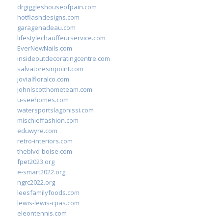
drgiggleshouseofpain.com
hotflashdesigns.com
garagenadeau.com
lifestylechauffeurservice.com
EverNewNails.com
insideoutdecoratingcentre.com
salvatoresinpoint.com
jovialfloralco.com
johnlscotthometeam.com
u-seehomes.com
watersportslagonissi.com
mischieffashion.com
eduwyre.com
retro-interiors.com
theblvd-boise.com
fpet2023.org
e-smart2022.org
ngrc2022.org
leesfamilyfoods.com
lewis-lewis-cpas.com
eleontennis.com