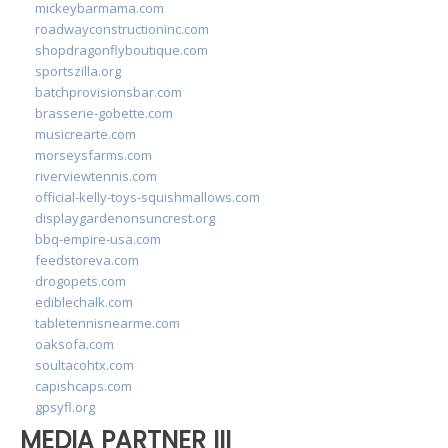
mickeybarmama.com
roadwayconstructioninc.com
shopdragonflyboutique.com
sportszilla.org
batchprovisionsbar.com
brasserie-gobette.com
musicrearte.com
morseysfarms.com
riverviewtennis.com
official-kelly-toys-squishmallows.com
displaygardenonsuncrest.org
bbq-empire-usa.com
feedstoreva.com
drogopets.com
ediblechalk.com
tabletennisnearme.com
oaksofa.com
soultacohtx.com
capishcaps.com
gpsyfl.org
MEDIA PARTNER III