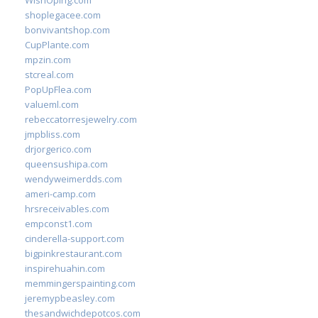
WishOping.com
shoplegacee.com
bonvivantshop.com
CupPlante.com
mpzin.com
stcreal.com
PopUpFlea.com
valueml.com
rebeccatorresjewelry.com
jmpbliss.com
drjorgerico.com
queensushipa.com
wendyweimerdds.com
ameri-camp.com
hrsreceivables.com
empconst1.com
cinderella-support.com
bigpinkrestaurant.com
inspirehuahin.com
memmingerspainting.com
jeremypbeasley.com
thesandwichdepotcos.com