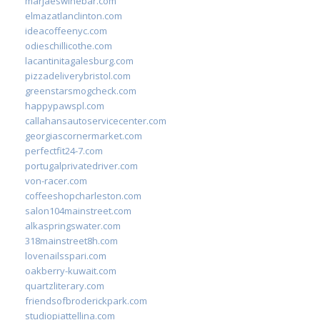
marjaeswinebar.com
elmazatlanclinton.com
ideacoffeenyc.com
odieschillicothe.com
lacantinitagalesburg.com
pizzadeliverybristol.com
greenstarsmogcheck.com
happypawspl.com
callahansautoservicecenter.com
georgiascornermarket.com
perfectfit24-7.com
portugalprivatedriver.com
von-racer.com
coffeeshopcharleston.com
salon104mainstreet.com
alkaspringswater.com
318mainstreet8h.com
lovenailsspari.com
oakberry-kuwait.com
quartzliterary.com
friendsofbroderickpark.com
studiopiattellina.com