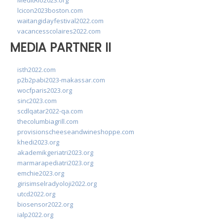
MedItRio2023.org
lcicon2023boston.com
waitangidayfestival2022.com
vacancesscolaires2022.com
MEDIA PARTNER II
isth2022.com
p2b2pabi2023-makassar.com
wocfparis2023.org
sinc2023.com
scdlqatar2022-qa.com
thecolumbiagrill.com
provisionscheeseandwineshoppe.com
khedi2023.org
akademikgeriatri2023.org
marmarapediatri2023.org
emchie2023.org
girisimselradyoloji2022.org
utcd2022.org
biosensor2022.org
ialp2022.org