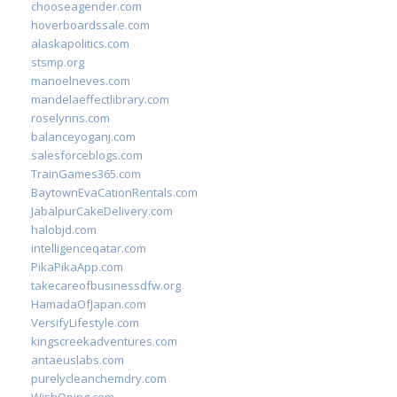
chooseagender.com
hoverboardssale.com
alaskapolitics.com
stsmp.org
manoelneves.com
mandelaeffectlibrary.com
roselynns.com
balanceyoganj.com
salesforceblogs.com
TrainGames365.com
BaytownEvaCationRentals.com
JabalpurCakeDelivery.com
halobjd.com
intelligenceqatar.com
PikaPikaApp.com
takecareofbusinessdfw.org
HamadaOfJapan.com
VersifyLifestyle.com
kingscreekadventures.com
antaeuslabs.com
purelycleanchemdry.com