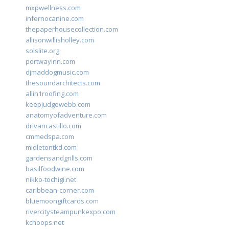
mxpwellness.com
infernocanine.com
thepaperhousecollection.com
allisonwillisholley.com
solslite.org
portwayinn.com
djmaddogmusic.com
thesoundarchitects.com
allin1roofing.com
keepjudgewebb.com
anatomyofadventure.com
drivancastillo.com
cmmedspa.com
midletontkd.com
gardensandgrills.com
basilfoodwine.com
nikko-tochigi.net
caribbean-corner.com
bluemoongiftcards.com
rivercitysteampunkexpo.com
kchoops.net