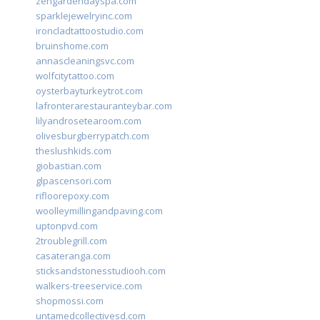
zengardendayspa.com
sparklejewelryinc.com
ironcladtattoostudio.com
bruinshome.com
annascleaningsvc.com
wolfcitytattoo.com
oysterbayturkeytrot.com
lafronterarestauranteybar.com
lilyandrosetearoom.com
olivesburgberrypatch.com
theslushkids.com
giobastian.com
glpascensori.com
rifloorepoxy.com
woolleymillingandpaving.com
uptonpvd.com
2troublegrill.com
casateranga.com
sticksandstonesstudiooh.com
walkers-treeservice.com
shopmossi.com
untamedcollectivesd.com