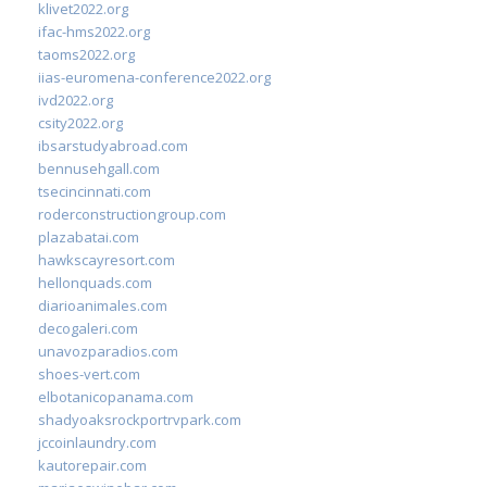
klivet2022.org
ifac-hms2022.org
taoms2022.org
iias-euromena-conference2022.org
ivd2022.org
csity2022.org
ibsarstudyabroad.com
bennusehgall.com
tsecincinnati.com
roderconstructiongroup.com
plazabatai.com
hawkscayresort.com
hellonquads.com
diarioanimales.com
decogaleri.com
unavozparadios.com
shoes-vert.com
elbotanicopanama.com
shadyoaksrockportrvpark.com
jccoinlaundry.com
kautorepair.com