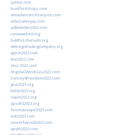
cyetus.com
bradfordshops.com
almadenranchsanjose.com
advocatevijay.com
adlibilimler2023.com
naswwebed.org
balithut-manado.org
alteregotradingcompany.org
aprce2022.com
ibie2022.com
sbcc-2022.com
AngolaOilAndGas2022.com
Convoy4Freedom2022.com
grur2023.org
hkhk2023.org
napm2023.org
apsdfd2023.org
forumausape2023.com
imkl2023.com
careerfaircsd2023.com
apsth2023.com