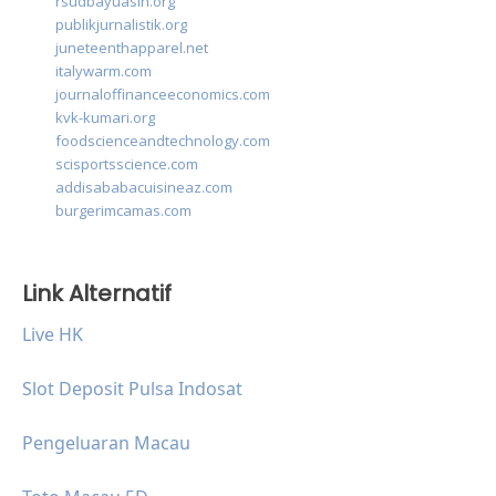
rsudbayuasih.org
publikjurnalistik.org
juneteenthapparel.net
italywarm.com
journaloffinanceeconomics.com
kvk-kumari.org
foodscienceandtechnology.com
scisportsscience.com
addisababacuisineaz.com
burgerimcamas.com
Link Alternatif
Live HK
Slot Deposit Pulsa Indosat
Pengeluaran Macau