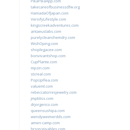
PikaPikaApp.com
takecareofbusinessdfw.org
HamadaOfJapan.com
VersifyLifestyle.com
kingscreekadventures.com
antaeuslabs.com
purelycleanchemdry.com
WishOping.com
shoplegacee.com
bonvivantshop.com
CupPlante.com
mpzin.com
stcreal.com
PopUpFlea.com
valueml.com
rebeccatorresjewelry.com
jmpbliss.com
drjorgerico.com
queensushipa.com
wendyweimerdds.com
ameri-camp.com
hrsreceivables.com