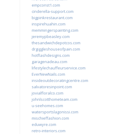
empconst1.com
cinderella-support.com
bigpinkrestaurant.com
inspirehuahin.com
memmingerspainting.com
jeremypbeasley.com
thesandwichdepotcos.com
drgiggleshouseofpain.com
hotflashdesigns.com
garagenadeau.com
lifestylechauffeurservice.com
EverNewNails.com
insideoutdecoratingcentre.com
salvatoresinpoint.com
jovialfloralco.com
johnlscotthometeam.com
u-seehomes.com
watersportslagonissi.com
mischieffashion.com
eduwyre.com
retro-interiors.com