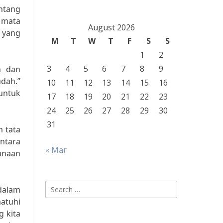
ntang
i mata
August 2026
 yang
M
T
W
T
F
S
S
1
2
3
4
5
6
7
8
9
n dan
dah.”
10
11
12
13
14
15
16
untuk
17
18
19
20
21
22
23
24
25
26
27
28
29
30
31
 tata
ntara
« Mar
unaan
Search
dalam
for:
atuhi
 kita