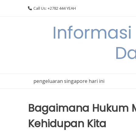
Skip
Call Us: +2782 444 YEAH
to
content
Informasi
Da
pengeluaran singapore hari ini
Bagaimana Hukum M
Kehidupan Kita