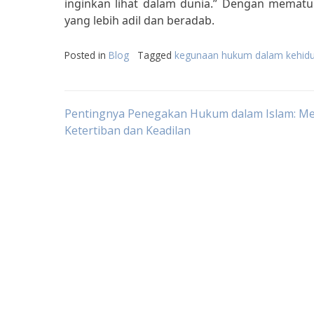
inginkan lihat dalam dunia.” Dengan mematu
yang lebih adil dan beradab.
Posted in
Blog
Tagged
kegunaan hukum dalam kehidup
Post
Pentingnya Penegakan Hukum dalam Islam: M
Ketertiban dan Keadilan
navigation