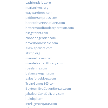
catfriends-bg.org
marianlives.org
waywardtees.com
pidfloorsexpress.com
bancodevenezuelaen.com
bettermoodfoodcorporation.com
hingstonnt.com
chooseagender.com
hoverboardssale.com
alaskapolitics.com
stsmp.org
manoelneves.com
mandelaeffectlibrary.com
roselynns.com
balanceyoganj.com
salesforceblogs.com
TrainGames365.com
BaytownEvaCationRentals.com
JabalpurCakeDelivery.com
halobjd.com
intelligenceqatar.com