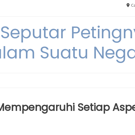
Ca
 Seputar Petin
lam Suatu Neg
empengaruhi Setiap Asp