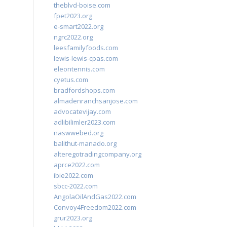
theblvd-boise.com
fpet2023.org
e-smart2022.org
ngrc2022.org
leesfamilyfoods.com
lewis-lewis-cpas.com
eleontennis.com
cyetus.com
bradfordshops.com
almadenranchsanjose.com
advocatevijay.com
adlibilimler2023.com
naswwebed.org
balithut-manado.org
alteregotradingcompany.org
aprce2022.com
ibie2022.com
sbcc-2022.com
AngolaOilAndGas2022.com
Convoy4Freedom2022.com
grur2023.org