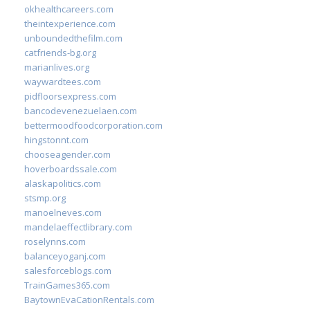
okhealthcareers.com
theintexperience.com
unboundedthefilm.com
catfriends-bg.org
marianlives.org
waywardtees.com
pidfloorsexpress.com
bancodevenezuelaen.com
bettermoodfoodcorporation.com
hingstonnt.com
chooseagender.com
hoverboardssale.com
alaskapolitics.com
stsmp.org
manoelneves.com
mandelaeffectlibrary.com
roselynns.com
balanceyoganj.com
salesforceblogs.com
TrainGames365.com
BaytownEvaCationRentals.com