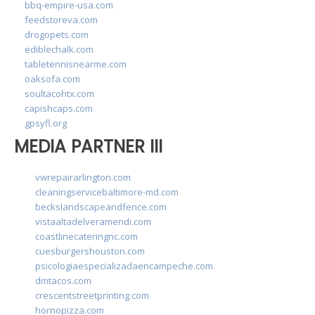
bbq-empire-usa.com
feedstoreva.com
drogopets.com
ediblechalk.com
tabletennisnearme.com
oaksofa.com
soultacohtx.com
capishcaps.com
gpsyfl.org
MEDIA PARTNER III
vwrepairarlington.com
cleaningservicebaltimore-md.com
beckslandscapeandfence.com
vistaaltadelveramendi.com
coastlinecateringnc.com
cuesburgershouston.com
psicologiaespecializadaencampeche.com
dmtacos.com
crescentstreetprinting.com
hornopizza.com