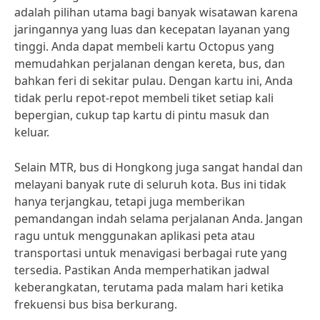
adalah pilihan utama bagi banyak wisatawan karena
jaringannya yang luas dan kecepatan layanan yang
tinggi. Anda dapat membeli kartu Octopus yang
memudahkan perjalanan dengan kereta, bus, dan
bahkan feri di sekitar pulau. Dengan kartu ini, Anda
tidak perlu repot-repot membeli tiket setiap kali
bepergian, cukup tap kartu di pintu masuk dan
keluar.
Selain MTR, bus di Hongkong juga sangat handal dan
melayani banyak rute di seluruh kota. Bus ini tidak
hanya terjangkau, tetapi juga memberikan
pemandangan indah selama perjalanan Anda. Jangan
ragu untuk menggunakan aplikasi peta atau
transportasi untuk menavigasi berbagai rute yang
tersedia. Pastikan Anda memperhatikan jadwal
keberangkatan, terutama pada malam hari ketika
frekuensi bus bisa berkurang.