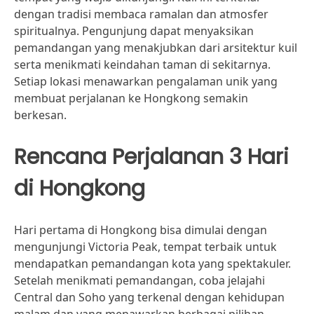
dengan tradisi membaca ramalan dan atmosfer
spiritualnya. Pengunjung dapat menyaksikan
pemandangan yang menakjubkan dari arsitektur kuil
serta menikmati keindahan taman di sekitarnya.
Setiap lokasi menawarkan pengalaman unik yang
membuat perjalanan ke Hongkong semakin
berkesan.
Rencana Perjalanan 3 Hari
di Hongkong
Hari pertama di Hongkong bisa dimulai dengan
mengunjungi Victoria Peak, tempat terbaik untuk
mendapatkan pemandangan kota yang spektakuler.
Setelah menikmati pemandangan, coba jelajahi
Central dan Soho yang terkenal dengan kehidupan