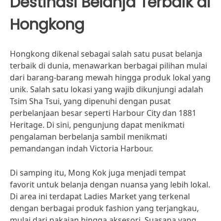
Destinasi Belanja Terbaik di
Hongkong
Hongkong dikenal sebagai salah satu pusat belanja
terbaik di dunia, menawarkan berbagai pilihan mulai
dari barang-barang mewah hingga produk lokal yang
unik. Salah satu lokasi yang wajib dikunjungi adalah
Tsim Sha Tsui, yang dipenuhi dengan pusat
perbelanjaan besar seperti Harbour City dan 1881
Heritage. Di sini, pengunjung dapat menikmati
pengalaman berbelanja sambil menikmati
pemandangan indah Victoria Harbour.
Di samping itu, Mong Kok juga menjadi tempat
favorit untuk belanja dengan nuansa yang lebih lokal.
Di area ini terdapat Ladies Market yang terkenal
dengan berbagai produk fashion yang terjangkau,
mulai dari pakaian hingga aksesori. Suasana yang