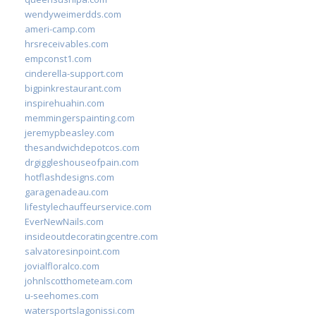
wendyweimerdds.com
ameri-camp.com
hrsreceivables.com
empconst1.com
cinderella-support.com
bigpinkrestaurant.com
inspirehuahin.com
memmingerspainting.com
jeremypbeasley.com
thesandwichdepotcos.com
drgiggleshouseofpain.com
hotflashdesigns.com
garagenadeau.com
lifestylechauffeurservice.com
EverNewNails.com
insideoutdecoratingcentre.com
salvatoresinpoint.com
jovialfloralco.com
johnlscotthometeam.com
u-seehomes.com
watersportslagonissi.com