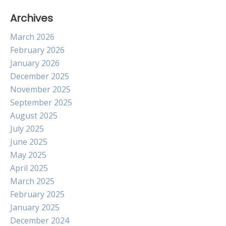
Archives
March 2026
February 2026
January 2026
December 2025
November 2025
September 2025
August 2025
July 2025
June 2025
May 2025
April 2025
March 2025
February 2025
January 2025
December 2024