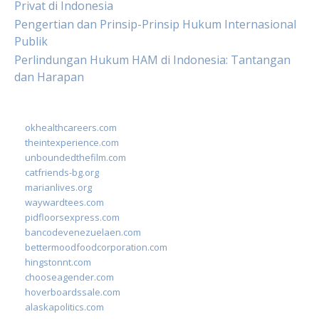
Privat di Indonesia
Pengertian dan Prinsip-Prinsip Hukum Internasional
Publik
Perlindungan Hukum HAM di Indonesia: Tantangan
dan Harapan
okhealthcareers.com
theintexperience.com
unboundedthefilm.com
catfriends-bg.org
marianlives.org
waywardtees.com
pidfloorsexpress.com
bancodevenezuelaen.com
bettermoodfoodcorporation.com
hingstonnt.com
chooseagender.com
hoverboardssale.com
alaskapolitics.com