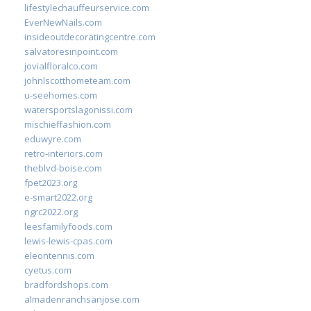
lifestylechauffeurservice.com
EverNewNails.com
insideoutdecoratingcentre.com
salvatoresinpoint.com
jovialfloralco.com
johnlscotthometeam.com
u-seehomes.com
watersportslagonissi.com
mischieffashion.com
eduwyre.com
retro-interiors.com
theblvd-boise.com
fpet2023.org
e-smart2022.org
ngrc2022.org
leesfamilyfoods.com
lewis-lewis-cpas.com
eleontennis.com
cyetus.com
bradfordshops.com
almadenranchsanjose.com