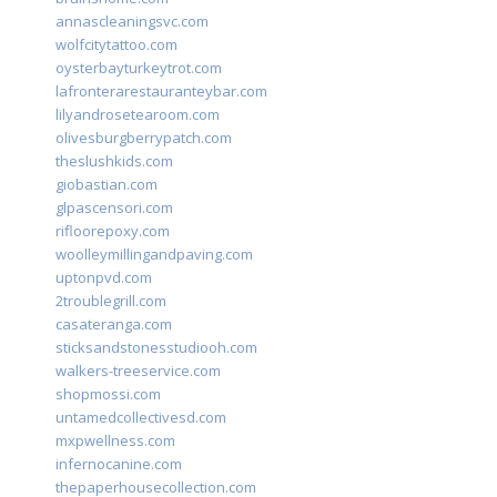
annascleaningsvc.com
wolfcitytattoo.com
oysterbayturkeytrot.com
lafronterarestauranteybar.com
lilyandrosetearoom.com
olivesburgberrypatch.com
theslushkids.com
giobastian.com
glpascensori.com
rifloorepoxy.com
woolleymillingandpaving.com
uptonpvd.com
2troublegrill.com
casateranga.com
sticksandstonesstudiooh.com
walkers-treeservice.com
shopmossi.com
untamedcollectivesd.com
mxpwellness.com
infernocanine.com
thepaperhousecollection.com