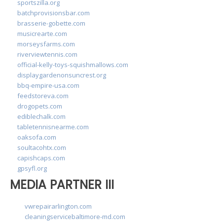
sportszilla.org
batchprovisionsbar.com
brasserie-gobette.com
musicrearte.com
morseysfarms.com
riverviewtennis.com
official-kelly-toys-squishmallows.com
displaygardenonsuncrest.org
bbq-empire-usa.com
feedstoreva.com
drogopets.com
ediblechalk.com
tabletennisnearme.com
oaksofa.com
soultacohtx.com
capishcaps.com
gpsyfl.org
MEDIA PARTNER III
vwrepairarlington.com
cleaningservicebaltimore-md.com