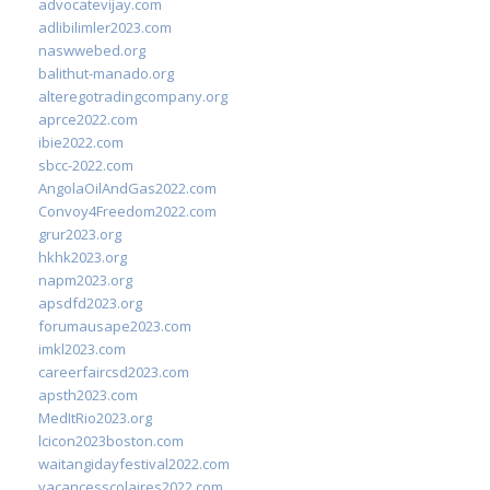
advocatevijay.com
adlibilimler2023.com
naswwebed.org
balithut-manado.org
alteregotradingcompany.org
aprce2022.com
ibie2022.com
sbcc-2022.com
AngolaOilAndGas2022.com
Convoy4Freedom2022.com
grur2023.org
hkhk2023.org
napm2023.org
apsdfd2023.org
forumausape2023.com
imkl2023.com
careerfaircsd2023.com
apsth2023.com
MedItRio2023.org
lcicon2023boston.com
waitangidayfestival2022.com
vacancesscolaires2022.com