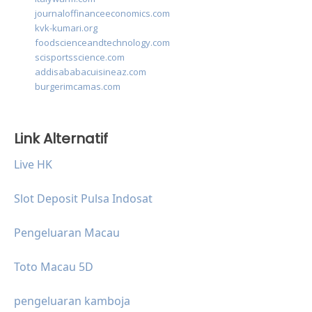
journaloffinanceeconomics.com
kvk-kumari.org
foodscienceandtechnology.com
scisportsscience.com
addisababacuisineaz.com
burgerimcamas.com
Link Alternatif
Live HK
Slot Deposit Pulsa Indosat
Pengeluaran Macau
Toto Macau 5D
pengeluaran kamboja