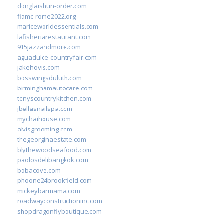
donglaishun-order.com
fiamc-rome2022.org
mariceworldessentials.com
lafisheriarestaurant.com
915jazzandmore.com
aguadulce-countryfair.com
jakehovis.com
bosswingsduluth.com
birminghamautocare.com
tonyscountrykitchen.com
jbellasnailspa.com
mychaihouse.com
alvisgrooming.com
thegeorginaestate.com
blythewoodseafood.com
paolosdelibangkok.com
bobacove.com
phoone24brookfield.com
mickeybarmama.com
roadwayconstructioninc.com
shopdragonflyboutique.com