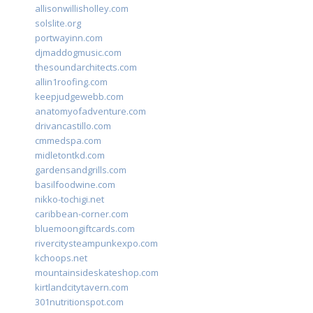
allisonwillisholley.com
solslite.org
portwayinn.com
djmaddogmusic.com
thesoundarchitects.com
allin1roofing.com
keepjudgewebb.com
anatomyofadventure.com
drivancastillo.com
cmmedspa.com
midletontkd.com
gardensandgrills.com
basilfoodwine.com
nikko-tochigi.net
caribbean-corner.com
bluemoongiftcards.com
rivercitysteampunkexpo.com
kchoops.net
mountainsideskateshop.com
kirtlandcitytavern.com
301nutritionspot.com