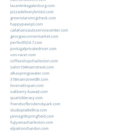
lacantinitagalesburg.com
pizzadeliverybristol.com
greenstarsmogcheck.com
happypawspl.com
callahansautoservicecenter.com
georgiascornermarket.com
perfectfit24-7.com
portugalprivatedriver.com
von-racer.com
coffeeshopcharleston.com
salon104mainstreet.com
alkaspringswater.com
318mainstreet8h.com
lovenailsspari.com
oakberry-kuwait.com
quartzliterary.com
friendsofbroderickpark.com
studiopiattellina.com
jannagrillspringfield.com
fujiyamacharleston.com
elpatronchardon.com