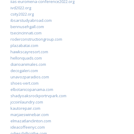
iias-euromena-conference2022.org
ivd2022.org
csity2022.org
ibsarstudyabroad.com
bennusehgall.com
tsecincinnati.com
roderconstructiongroup.com
plazabatai.com
hawkscayresort.com
hellonquads.com
diarioanimales.com
decogaleri.com
unavozparadios.com
shoes-vert.com
elbotanicopanama.com
shadyoaksrockportrvpark.com
jccoinlaundry.com
kautorepair.com
marjaeswinebar.com
elmazatlanclinton.com
ideacoffeenyc.com
odieschillicothe.com