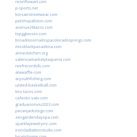
resinflowart.com
p-sports.net
korsairstreetwear.com
petshopallston.com
avenue26tacos.com
topgglasses.com
broadmoornailsspacoloradosprings.com
missblackpasadena.com
anneskitchen.org
valenciamarketytaqueria.com
reefrecordsllc.com
alawaffle.com
aryouthfishing.com
united-basketball.com
tios-tacos.com
cafecito-satx.com
graduacionviu2023.com
pecanjackstogo.com
zengardendayspa.com
sparklejewelryinc.com
ironcladtattoostudio.com
bruinshome.com