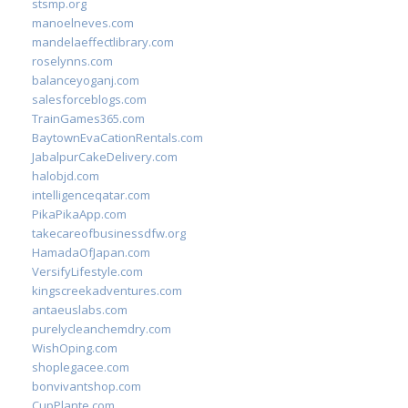
stsmp.org
manoelneves.com
mandelaeffectlibrary.com
roselynns.com
balanceyoganj.com
salesforceblogs.com
TrainGames365.com
BaytownEvaCationRentals.com
JabalpurCakeDelivery.com
halobjd.com
intelligenceqatar.com
PikaPikaApp.com
takecareofbusinessdfw.org
HamadaOfJapan.com
VersifyLifestyle.com
kingscreekadventures.com
antaeuslabs.com
purelycleanchemdry.com
WishOping.com
shoplegacee.com
bonvivantshop.com
CupPlante.com