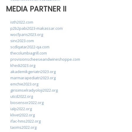
MEDIA PARTNER II
isth2022.com
p2b2pabi2023-makassar.com
wocfparis2023.org
sinc2023.com
scdlqatar2022-qa.com
thecolumbiagrill.com
provisionscheeseandwineshoppe.com
khedi2023.org
akademikgeriatri2023.org
marmarapediatri2023.org
emchie2023.org
girisimselradyoloji2022.org
utcd2022.org
biosensor2022.org
ialp2022.org
klivet2022.org
ifac-hms2022.org
taoms2022.org