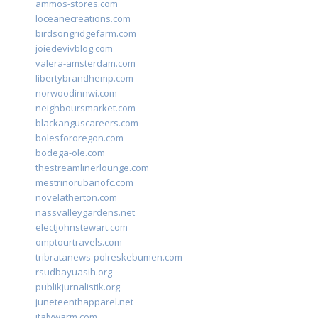
ammos-stores.com
loceanecreations.com
birdsongridgefarm.com
joiedevivblog.com
valera-amsterdam.com
libertybrandhemp.com
norwoodinnwi.com
neighboursmarket.com
blackanguscareers.com
bolesfororegon.com
bodega-ole.com
thestreamlinerlounge.com
mestrinorubanofc.com
novelatherton.com
nassvalleygardens.net
electjohnstewart.com
omptourtravels.com
tribratanews-polreskebumen.com
rsudbayuasih.org
publikjurnalistik.org
juneteenthapparel.net
italywarm.com