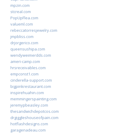
mpzin.com
stcreal.com
PopUpFlea.com
valueml.com
rebeccatorresjewelry.com
jmpbliss.com
drjorgerico.com
queensushipa.com
wendyweimerdds.com
ameri-camp.com
hrsreceivables.com
empconst1.com
cinderella-support.com
bigpinkrestaurant.com
inspirehuahin.com
memmingerspainting.com
jeremypbeasley.com
thesandwichdepotcos.com
drgiggleshouseofpain.com
hotflashdesigns.com
garagenadeau.com