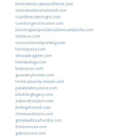
beckslandscapeandfence.com
vistaaltadelveramendi.com
coastlinecateringnc.com
cuesburgershouston.com
psicologiaespecializadaencampeche.com
dmtacos.com
crescentstreetprinting.com
hornopizza.com
driveadragster.com
hematologa.com
lizaivanov.com
guesttinyhomes.com
home-plow-by-meyer.com
palatelatincuisine.com
blackdoglegacy.com
eatvivahouston.com
thebigshowok.com
chimeandstave.com
greatwallseafoodny.com
theloverose.com
gabriovoice.com