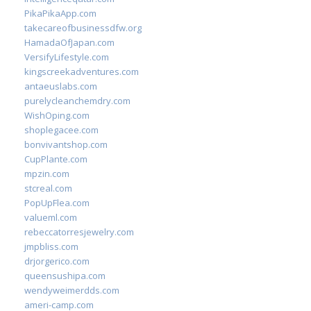
PikaPikaApp.com
takecareofbusinessdfw.org
HamadaOfJapan.com
VersifyLifestyle.com
kingscreekadventures.com
antaeuslabs.com
purelycleanchemdry.com
WishOping.com
shoplegacee.com
bonvivantshop.com
CupPlante.com
mpzin.com
stcreal.com
PopUpFlea.com
valueml.com
rebeccatorresjewelry.com
jmpbliss.com
drjorgerico.com
queensushipa.com
wendyweimerdds.com
ameri-camp.com