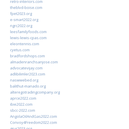
retro-interiors.com
theblvd-boise.com
fpet2023.org
e-smart2022.org
ngrc2022.org
leesfamilyfoods.com
lewis-lewis-cpas.com
eleontennis.com
cyetus.com
bradfordshops.com
almadenranchsanjose.com
advocatevijay.com
adlibilimler2023.com
naswwebed.org
balithut-manado.org
alteregotradingcompany.org
aprce2022.com
ibie2022.com
sbcc-2022.com
AngolaOilAndGas2022.com
Convoy4Freedom2022.com
grur2023.org