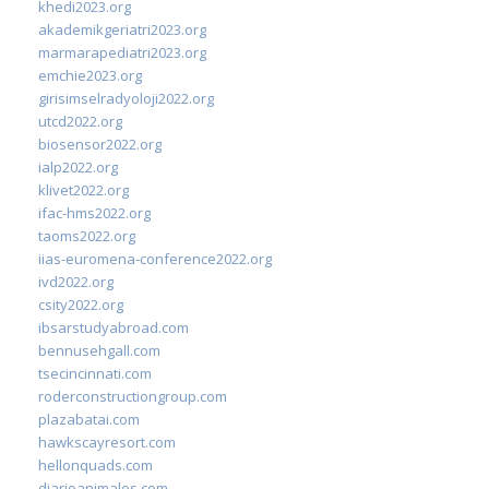
khedi2023.org
akademikgeriatri2023.org
marmarapediatri2023.org
emchie2023.org
girisimselradyoloji2022.org
utcd2022.org
biosensor2022.org
ialp2022.org
klivet2022.org
ifac-hms2022.org
taoms2022.org
iias-euromena-conference2022.org
ivd2022.org
csity2022.org
ibsarstudyabroad.com
bennusehgall.com
tsecincinnati.com
roderconstructiongroup.com
plazabatai.com
hawkscayresort.com
hellonquads.com
diarioanimales.com