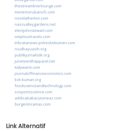
thestreamlinerlounge.com
mestrinorubanofc.com
novelatherton.com
nassvalleygardens.net
electjohnstewart.com
omptourtravels.com
tribratanews-polreskebumen.com
rsudbayuasih.org
publikjurnalistik.org
juneteenthapparel.net
italywarm.com
journaloffinanceeconomics.com
kvk-kumari.org
foodscienceandtechnology.com
scisportsscience.com
addisababacuisineaz.com
burgerimcamas.com
Link Alternatif