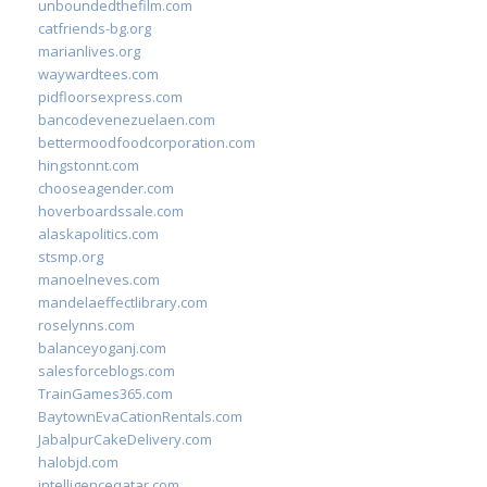
unboundedthefilm.com
catfriends-bg.org
marianlives.org
waywardtees.com
pidfloorsexpress.com
bancodevenezuelaen.com
bettermoodfoodcorporation.com
hingstonnt.com
chooseagender.com
hoverboardssale.com
alaskapolitics.com
stsmp.org
manoelneves.com
mandelaeffectlibrary.com
roselynns.com
balanceyoganj.com
salesforceblogs.com
TrainGames365.com
BaytownEvaCationRentals.com
JabalpurCakeDelivery.com
halobjd.com
intelligenceqatar.com