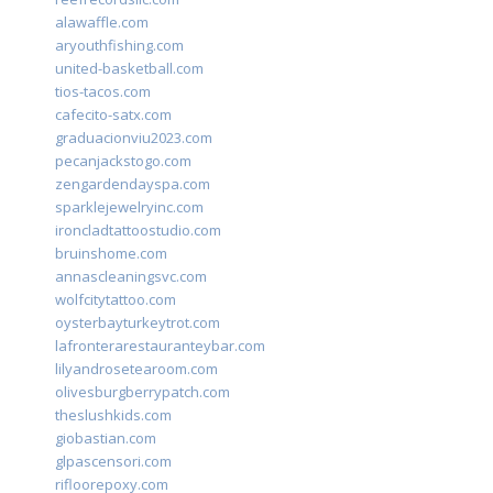
alawaffle.com
aryouthfishing.com
united-basketball.com
tios-tacos.com
cafecito-satx.com
graduacionviu2023.com
pecanjackstogo.com
zengardendayspa.com
sparklejewelryinc.com
ironcladtattoostudio.com
bruinshome.com
annascleaningsvc.com
wolfcitytattoo.com
oysterbayturkeytrot.com
lafronterarestauranteybar.com
lilyandrosetearoom.com
olivesburgberrypatch.com
theslushkids.com
giobastian.com
glpascensori.com
rifloorepoxy.com