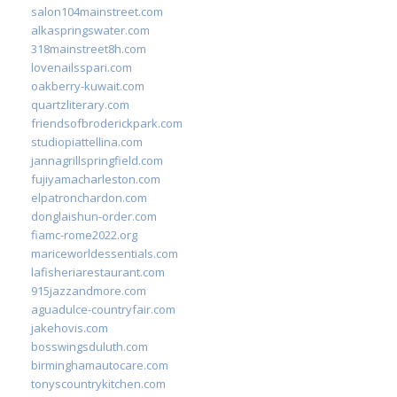
salon104mainstreet.com
alkaspringswater.com
318mainstreet8h.com
lovenailsspari.com
oakberry-kuwait.com
quartzliterary.com
friendsofbroderickpark.com
studiopiattellina.com
jannagrillspringfield.com
fujiyamacharleston.com
elpatronchardon.com
donglaishun-order.com
fiamc-rome2022.org
mariceworldessentials.com
lafisheriarestaurant.com
915jazzandmore.com
aguadulce-countryfair.com
jakehovis.com
bosswingsduluth.com
birminghamautocare.com
tonyscountrykitchen.com