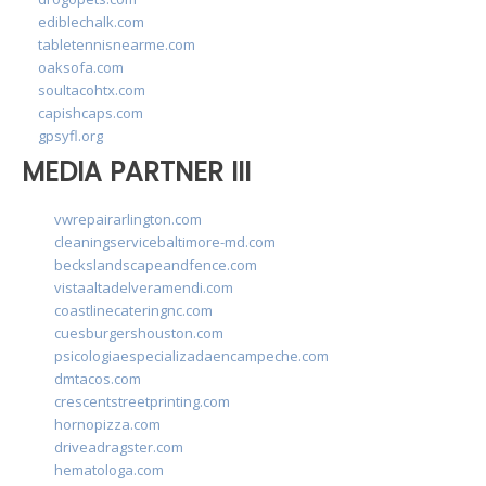
ediblechalk.com
tabletennisnearme.com
oaksofa.com
soultacohtx.com
capishcaps.com
gpsyfl.org
MEDIA PARTNER III
vwrepairarlington.com
cleaningservicebaltimore-md.com
beckslandscapeandfence.com
vistaaltadelveramendi.com
coastlinecateringnc.com
cuesburgershouston.com
psicologiaespecializadaencampeche.com
dmtacos.com
crescentstreetprinting.com
hornopizza.com
driveadragster.com
hematologa.com