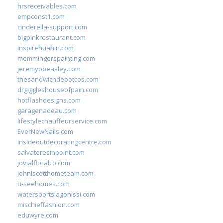
hrsreceivables.com
empconst1.com
cinderella-support.com
bigpinkrestaurant.com
inspirehuahin.com
memmingerspainting.com
jeremypbeasley.com
thesandwichdepotcos.com
drgiggleshouseofpain.com
hotflashdesigns.com
garagenadeau.com
lifestylechauffeurservice.com
EverNewNails.com
insideoutdecoratingcentre.com
salvatoresinpoint.com
jovialfloralco.com
johnlscotthometeam.com
u-seehomes.com
watersportslagonissi.com
mischieffashion.com
eduwyre.com