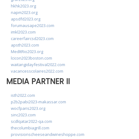
hkhk2023.org
napm2023.org
apsdfd2023.org
forumausape2023.com
imkl2023.com
careerfaircsd2023.com
apsth2023.com
MedItRio2023.org
lcicon2023boston.com
waitangidayfestival2022.com
vacancesscolaires2022.com
MEDIA PARTNER II
isth2022.com
p2b2pabi2023-makassar.com
wocfparis2023.org
sinc2023.com
scdlqatar2022-qa.com
thecolumbiagrill.com
provisionscheeseandwineshoppe.com