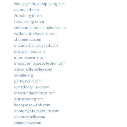
woolleymillingandpaving.com
uptonpvd.com
2troublegrill.com
casateranga.com
sticksandstonesstudiooh.com
walkers-treeservice.com
shopmossi.com
untamedcollectivesd.com
mxpwellness.com
infernocanine.com
thepaperhousecollection.com
allisonwillisholley.com
solslite.org
portwayinn.com
djmaddogmusic.com
thesoundarchitects.com
allin1roofing.com
keepjudgewebb.com
anatomyofadventure.com
drivancastillo.com
cmmedspa.com