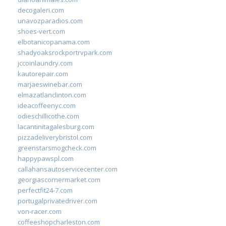
decogaleri.com
unavozparadios.com
shoes-vert.com
elbotanicopanama.com
shadyoaksrockportrvpark.com
jccoinlaundry.com
kautorepair.com
marjaeswinebar.com
elmazatlanclinton.com
ideacoffeenyc.com
odieschillicothe.com
lacantinitagalesburg.com
pizzadeliverybristol.com
greenstarsmogcheck.com
happypawspl.com
callahansautoservicecenter.com
georgiascornermarket.com
perfectfit24-7.com
portugalprivatedriver.com
von-racer.com
coffeeshopcharleston.com