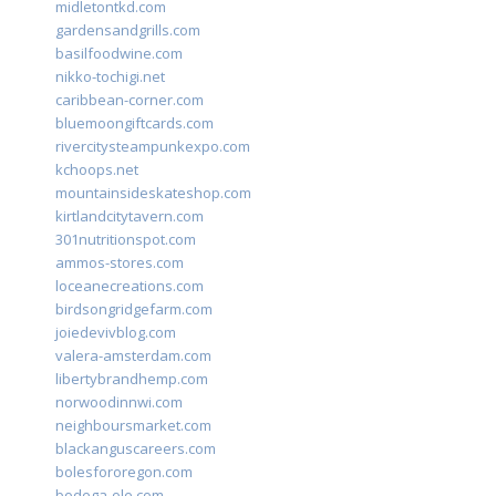
midletontkd.com
gardensandgrills.com
basilfoodwine.com
nikko-tochigi.net
caribbean-corner.com
bluemoongiftcards.com
rivercitysteampunkexpo.com
kchoops.net
mountainsideskateshop.com
kirtlandcitytavern.com
301nutritionspot.com
ammos-stores.com
loceanecreations.com
birdsongridgefarm.com
joiedevivblog.com
valera-amsterdam.com
libertybrandhemp.com
norwoodinnwi.com
neighboursmarket.com
blackanguscareers.com
bolesfororegon.com
bodega-ole.com