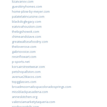
lizaivanov.com
guesttinyhomes.com
home-plow-by-meyer.com
palatelatincuisine.com
blackdoglegacy.com
eatvivahouston.com
thebigshowok.com
chimeandstave.com
greatwallseafoodny.com
theloverose.com
gabriovoice.com
resinflowart.com
p-sports.net
korsairstreetwear.com
petshopallston.com
avenue26tacos.com
topgglasses.com
broadmoornailsspacoloradosprings.com
missblackpasadena.com
anneskitchen.org
valenciamarketytaqueria.com
reefrecordsllc.com