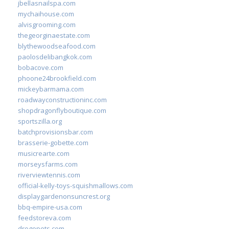
jbellasnailspa.com
mychaihouse.com
alvisgrooming.com
thegeorginaestate.com
blythewoodseafood.com
paolosdelibangkok.com
bobacove.com
phoone24brookfield.com
mickeybarmama.com
roadwayconstructioninc.com
shopdragonflyboutique.com
sportszilla.org
batchprovisionsbar.com
brasserie-gobette.com
musicrearte.com
morseysfarms.com
riverviewtennis.com
official-kelly-toys-squishmallows.com
displaygardenonsuncrest.org
bbq-empire-usa.com
feedstoreva.com
drogopets.com