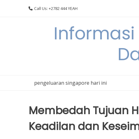
Skip
Call Us: +2782 444 YEAH
to
content
Informasi
Da
pengeluaran singapore hari ini
Membedah Tujuan 
Keadilan dan Kesei