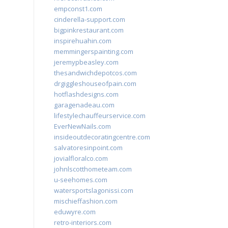
empconst1.com
cinderella-support.com
bigpinkrestaurant.com
inspirehuahin.com
memmingerspainting.com
jeremypbeasley.com
thesandwichdepotcos.com
drgiggleshouseofpain.com
hotflashdesigns.com
garagenadeau.com
lifestylechauffeurservice.com
EverNewNails.com
insideoutdecoratingcentre.com
salvatoresinpoint.com
jovialfloralco.com
johnlscotthometeam.com
u-seehomes.com
watersportslagonissi.com
mischieffashion.com
eduwyre.com
retro-interiors.com