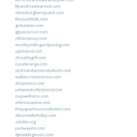
lilyandrosetearoom.com
olivesburgberrypatch.com
theslushkids.com
giobastian.com
glpascensori.com
rifloorepoxy.com
woolleymillingandpaving.com
uptonpvd.com
2troublegrill.com
casateranga.com
sticksandstonesstudiooh.com
walkers-treeservice.com
shopmossi.com
untamedcollectivesd.com
mxpwellness.com
infernocanine.com
thepaperhousecollection.com
allisonwillisholley.com
solslite.org
portwayinn.com
djmaddogmusic.com