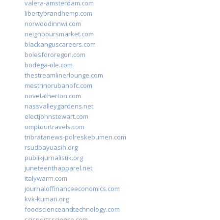
valera-amsterdam.com
libertybrandhemp.com
norwoodinnwi.com
neighboursmarket.com
blackanguscareers.com
bolesfororegon.com
bodega-ole.com
thestreamlinerlounge.com
mestrinorubanofc.com
novelatherton.com
nassvalleygardens.net
electjohnstewart.com
omptourtravels.com
tribratanews-polreskebumen.com
rsudbayuasih.org
publikjurnalistik.org
juneteenthapparel.net
italywarm.com
journaloffinanceeconomics.com
kvk-kumari.org
foodscienceandtechnology.com
scisportsscience.com