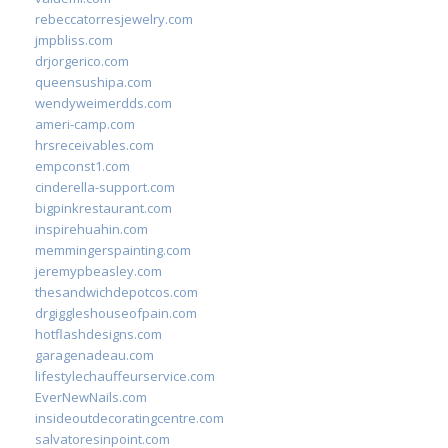
rebeccatorresjewelry.com
jmpbliss.com
drjorgerico.com
queensushipa.com
wendyweimerdds.com
ameri-camp.com
hrsreceivables.com
empconst1.com
cinderella-support.com
bigpinkrestaurant.com
inspirehuahin.com
memmingerspainting.com
jeremypbeasley.com
thesandwichdepotcos.com
drgiggleshouseofpain.com
hotflashdesigns.com
garagenadeau.com
lifestylechauffeurservice.com
EverNewNails.com
insideoutdecoratingcentre.com
salvatoresinpoint.com