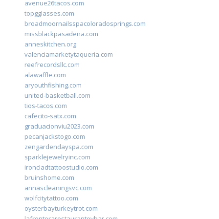
avenue26tacos.com
topgglasses.com
broadmoornailsspacoloradosprings.com
missblackpasadena.com
anneskitchen.org
valenciamarketytaqueria.com
reefrecordsllc.com
alawaffle.com
aryouthfishing.com
united-basketball.com
tios-tacos.com
cafecito-satx.com
graduacionviu2023.com
pecanjackstogo.com
zengardendayspa.com
sparklejewelryinc.com
ironcladtattoostudio.com
bruinshome.com
annascleaningsvc.com
wolfcitytattoo.com
oysterbayturkeytrot.com
lafronterarestauranteybar.com