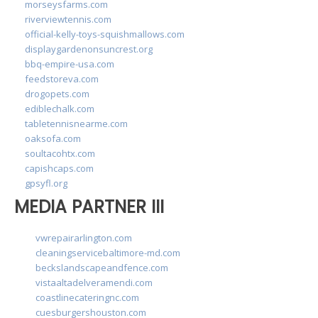
morseysfarms.com
riverviewtennis.com
official-kelly-toys-squishmallows.com
displaygardenonsuncrest.org
bbq-empire-usa.com
feedstoreva.com
drogopets.com
ediblechalk.com
tabletennisnearme.com
oaksofa.com
soultacohtx.com
capishcaps.com
gpsyfl.org
MEDIA PARTNER III
vwrepairarlington.com
cleaningservicebaltimore-md.com
beckslandscapeandfence.com
vistaaltadelveramendi.com
coastlinecateringnc.com
cuesburgershouston.com