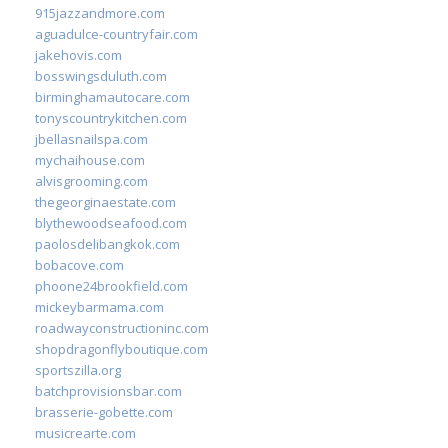
915jazzandmore.com
aguadulce-countryfair.com
jakehovis.com
bosswingsduluth.com
birminghamautocare.com
tonyscountrykitchen.com
jbellasnailspa.com
mychaihouse.com
alvisgrooming.com
thegeorginaestate.com
blythewoodseafood.com
paolosdelibangkok.com
bobacove.com
phoone24brookfield.com
mickeybarmama.com
roadwayconstructioninc.com
shopdragonflyboutique.com
sportszilla.org
batchprovisionsbar.com
brasserie-gobette.com
musicrearte.com