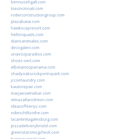
bennusehgall.com
tsecincinnati.com
roderconstructiongroup.com
plazabatai.com
hawkscayresort.com
hellonquads.com
diarioanimales.com
decogaleri.com
unavozparadios.com
shoes-vert.com
elbotanicopanama.com
shadyoaksrockportrvpark.com
jccoinlaundry.com
kautorepair.com
marjaeswinebar.com
elmazatlanclinton.com
ideacoffeenyc.com
odieschillicothe.com
lacantinitagalesburg.com
pizzadeliverybristol.com
greenstarsmogcheck.com
happypawspl.com