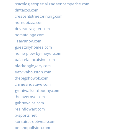
psicologiaespecializadaencampeche.com
dmtacos.com
crescentstreetprinting.com
hornopizza.com
driveadragster.com
hematologa.com
lizaivanov.com
guesttinyhomes.com
home-plow-by-meyer.com
palatelatincuisine.com
blackdoglegacy.com
eatvivahouston.com
thebigshowok.com
chimeandstave.com
greatwallseafoodny.com
theloverose.com
gabriovoice.com
resinflowart.com
p-sports.net
korsairstreetwear.com
petshopallston.com