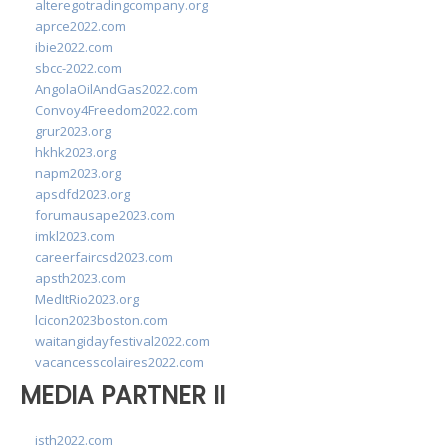
alteregotradingcompany.org
aprce2022.com
ibie2022.com
sbcc-2022.com
AngolaOilAndGas2022.com
Convoy4Freedom2022.com
grur2023.org
hkhk2023.org
napm2023.org
apsdfd2023.org
forumausape2023.com
imkl2023.com
careerfaircsd2023.com
apsth2023.com
MedItRio2023.org
lcicon2023boston.com
waitangidayfestival2022.com
vacancesscolaires2022.com
MEDIA PARTNER II
isth2022.com