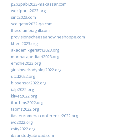
p2b2pabi2023-makassar.com
wocfparis2023.org
sinc2023.com
scdlqatar2022-qa.com
thecolumbiagrill.com
provisionscheeseandwineshoppe.com
khedi2023.org
akademikgeriatri2023.org
marmarapediatri2023.org
emchie2023.org
girisimselradyoloji2022.org
utcd2022.org
biosensor2022.org
ialp2022.org
klivet2022.org
ifac-hms2022.org
taoms2022.org
iias-euromena-conference2022.org
ivd2022.org
csity2022.org
ibsarstudyabroad.com