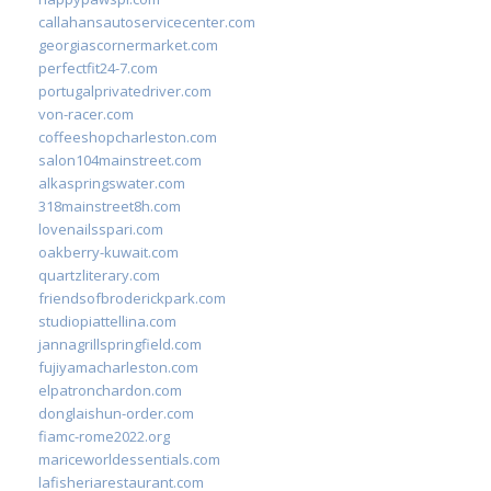
callahansautoservicecenter.com
georgiascornermarket.com
perfectfit24-7.com
portugalprivatedriver.com
von-racer.com
coffeeshopcharleston.com
salon104mainstreet.com
alkaspringswater.com
318mainstreet8h.com
lovenailsspari.com
oakberry-kuwait.com
quartzliterary.com
friendsofbroderickpark.com
studiopiattellina.com
jannagrillspringfield.com
fujiyamacharleston.com
elpatronchardon.com
donglaishun-order.com
fiamc-rome2022.org
mariceworldessentials.com
lafisheriarestaurant.com