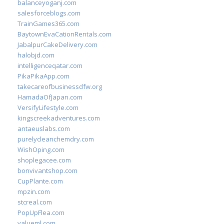
balanceyoganj.com
salesforceblogs.com
TrainGames365.com
BaytownEvaCationRentals.com
JabalpurCakeDelivery.com
halobjd.com
intelligenceqatar.com
PikaPikaApp.com
takecareofbusinessdfw.org
HamadaOfJapan.com
VersifyLifestyle.com
kingscreekadventures.com
antaeuslabs.com
purelycleanchemdry.com
WishOping.com
shoplegacee.com
bonvivantshop.com
CupPlante.com
mpzin.com
stcreal.com
PopUpFlea.com
valueml.com