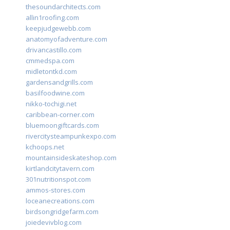
thesoundarchitects.com
allin1roofing.com
keepjudgewebb.com
anatomyofadventure.com
drivancastillo.com
cmmedspa.com
midletontkd.com
gardensandgrills.com
basilfoodwine.com
nikko-tochigi.net
caribbean-corner.com
bluemoongiftcards.com
rivercitysteampunkexpo.com
kchoops.net
mountainsideskateshop.com
kirtlandcitytavern.com
301nutritionspot.com
ammos-stores.com
loceanecreations.com
birdsongridgefarm.com
joiedevivblog.com