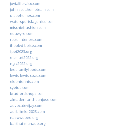
jovialfloralco.com
johnlscotthometeam.com
u-seehomes.com
watersportslagonissi.com
mischieffashion.com
eduwyre.com
retro-interiors.com
theblvd-boise.com
fpet2023.org
e-smart2022.org
ngrc2022.org
leesfamilyfoods.com
lewis-lewis-cpas.com
eleontennis.com
cyetus.com
bradfordshops.com
almadenranchsanjose.com
advocatevijay.com
adlibilimler2023.com
naswwebed.org
balithut-manado.org