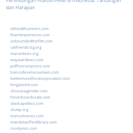
Perlindungan Hukum HAM di Indonesia: Tantangan
dan Harapan
okhealthcareers.com
theintexperience.com
unboundedthefilm.com
catfriends-bg.org
marianlives.org
waywardtees.com
pidfloorsexpress.com
bancodevenezuelaen.com
bettermoodfoodcorporation.com
hingstonnt.com
chooseagender.com
hoverboardssale.com
alaskapolitics.com
stsmp.org
manoelneves.com
mandelaeffectlibrary.com
roselynns.com