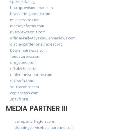
sportszilla.org
batchprovisionsbar.com
brasserie-gobette.com
musicrearte.com
morseysfarms.com
riverviewtennis.com
official-kelly-toys-squishmallows.com
displaygardenonsuncrest.org
bbq-empire-usa.com
feedstoreva.com
drogopets.com
ediblechalk.com
tabletennisnearme.com
oaksofa.com
soultacohtx.com
capishcaps.com
gpsyfl.org
MEDIA PARTNER III
vwrepairarlington.com
cleaningservicebaltimore-md.com