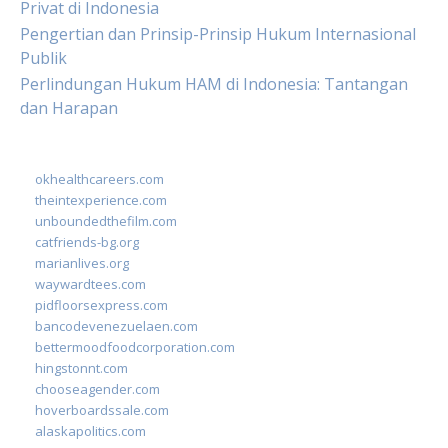
Privat di Indonesia
Pengertian dan Prinsip-Prinsip Hukum Internasional
Publik
Perlindungan Hukum HAM di Indonesia: Tantangan
dan Harapan
okhealthcareers.com
theintexperience.com
unboundedthefilm.com
catfriends-bg.org
marianlives.org
waywardtees.com
pidfloorsexpress.com
bancodevenezuelaen.com
bettermoodfoodcorporation.com
hingstonnt.com
chooseagender.com
hoverboardssale.com
alaskapolitics.com