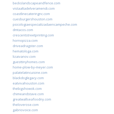
beckslandscapeandfence.com
vistaaltadelveramendi.com
coastlinecateringnc.com
cuesburgershouston.com
psicologiaespecializadaencampeche.com
dmtacos.com
crescentstreetprinting.com
hornopizza.com
driveadragster.com
hematologa.com
lizaivanov.com
guesttinyhomes.com
home-plow-by-meyer.com
palatelatincuisine.com
blackdoglegacy.com
eatvivahouston.com
thebigshowok.com
chimeandstave.com
greatwallseafoodny.com
theloverose.com
gabriovoice.com