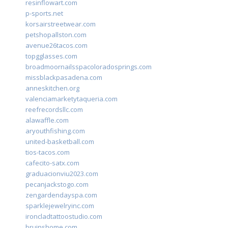
resinflowart.com
p-sports.net
korsairstreetwear.com
petshopallston.com
avenue26tacos.com
topgglasses.com
broadmoornailsspacoloradosprings.com
missblackpasadena.com
anneskitchen.org
valenciamarketytaqueria.com
reefrecordsllc.com
alawaffle.com
aryouthfishing.com
united-basketball.com
tios-tacos.com
cafecito-satx.com
graduacionviu2023.com
pecanjackstogo.com
zengardendayspa.com
sparklejewelryinc.com
ironcladtattoostudio.com
bruinshome.com