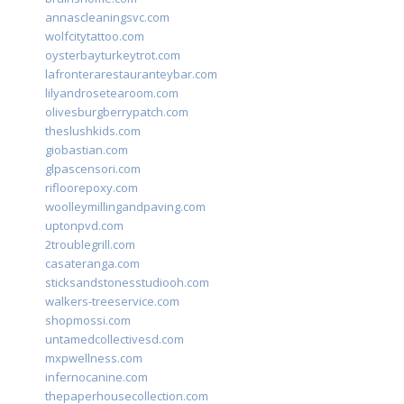
annascleaningsvc.com
wolfcitytattoo.com
oysterbayturkeytrot.com
lafronterarestauranteybar.com
lilyandrosetearoom.com
olivesburgberrypatch.com
theslushkids.com
giobastian.com
glpascensori.com
rifloorepoxy.com
woolleymillingandpaving.com
uptonpvd.com
2troublegrill.com
casateranga.com
sticksandstonesstudiooh.com
walkers-treeservice.com
shopmossi.com
untamedcollectivesd.com
mxpwellness.com
infernocanine.com
thepaperhousecollection.com