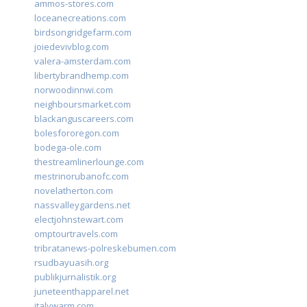
ammos-stores.com
loceanecreations.com
birdsongridgefarm.com
joiedevivblog.com
valera-amsterdam.com
libertybrandhemp.com
norwoodinnwi.com
neighboursmarket.com
blackanguscareers.com
bolesfororegon.com
bodega-ole.com
thestreamlinerlounge.com
mestrinorubanofc.com
novelatherton.com
nassvalleygardens.net
electjohnstewart.com
omptourtravels.com
tribratanews-polreskebumen.com
rsudbayuasih.org
publikjurnalistik.org
juneteenthapparel.net
italywarm.com