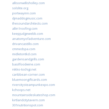
allisonwillisholley.com
solslite.org
portwayinn.com
djmaddogmusic.com
thesoundarchitects.com
allin1roofing.com
keepjudgewebb.com
anatomyofadventure.com
drivancastillo.com
cmmedspa.com
midletontkd.com
gardensandgrills.com
basilfoodwine.com
nikko-tochigi.net
caribbean-corner.com
bluemoongiftcards.com
rivercitysteampunkexpo.com
kchoops.net
mountainsideskateshop.com
kirtlandcitytavern.com
301nutritionspot.com