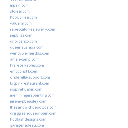
mpzin.com
stcreal.com
PopUpFlea.com
valueml.com
rebeccatorresjewelry.com
jmpbliss.com
drjorgerico.com
queensushipa.com
wendyweimerdds.com
ameri-camp.com
hrsreceivables.com
empconst1.com
cinderella-support.com
bigpinkrestaurant.com
inspirehuahin.com
memmingerspainting.com
jeremypbeasley.com
thesandwichdepotcos.com
drgiggleshouseofpain.com
hotflashdesigns.com
garagenadeau.com