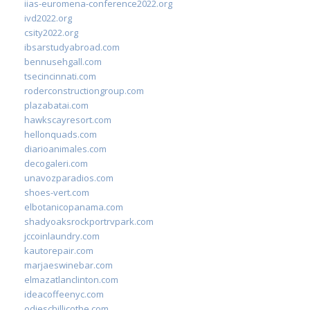
iias-euromena-conference2022.org
ivd2022.org
csity2022.org
ibsarstudyabroad.com
bennusehgall.com
tsecincinnati.com
roderconstructiongroup.com
plazabatai.com
hawkscayresort.com
hellonquads.com
diarioanimales.com
decogaleri.com
unavozparadios.com
shoes-vert.com
elbotanicopanama.com
shadyoaksrockportrvpark.com
jccoinlaundry.com
kautorepair.com
marjaeswinebar.com
elmazatlanclinton.com
ideacoffeenyc.com
odieschillicothe.com