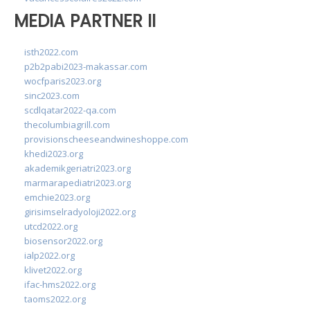
MEDIA PARTNER II
isth2022.com
p2b2pabi2023-makassar.com
wocfparis2023.org
sinc2023.com
scdlqatar2022-qa.com
thecolumbiagrill.com
provisionscheeseandwineshoppe.com
khedi2023.org
akademikgeriatri2023.org
marmarapediatri2023.org
emchie2023.org
girisimselradyoloji2022.org
utcd2022.org
biosensor2022.org
ialp2022.org
klivet2022.org
ifac-hms2022.org
taoms2022.org