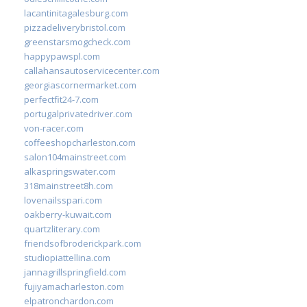
lacantinitagalesburg.com
pizzadeliverybristol.com
greenstarsmogcheck.com
happypawspl.com
callahansautoservicecenter.com
georgiascornermarket.com
perfectfit24-7.com
portugalprivatedriver.com
von-racer.com
coffeeshopcharleston.com
salon104mainstreet.com
alkaspringswater.com
318mainstreet8h.com
lovenailsspari.com
oakberry-kuwait.com
quartzliterary.com
friendsofbroderickpark.com
studiopiattellina.com
jannagrillspringfield.com
fujiyamacharleston.com
elpatronchardon.com