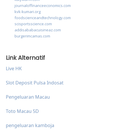
journaloffinanceeconomics.com
kvk-kumari.org
foodscienceandtechnology.com
scisportsscience.com
addisababacuisineaz.com
burgerimcamas.com
Link Alternatif
Live HK
Slot Deposit Pulsa Indosat
Pengeluaran Macau
Toto Macau 5D
pengeluaran kamboja