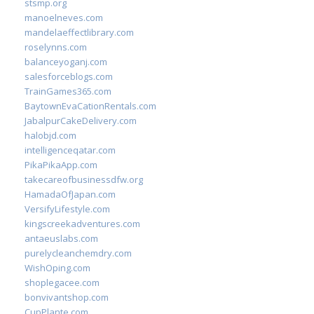
stsmp.org
manoelneves.com
mandelaeffectlibrary.com
roselynns.com
balanceyoganj.com
salesforceblogs.com
TrainGames365.com
BaytownEvaCationRentals.com
JabalpurCakeDelivery.com
halobjd.com
intelligenceqatar.com
PikaPikaApp.com
takecareofbusinessdfw.org
HamadaOfJapan.com
VersifyLifestyle.com
kingscreekadventures.com
antaeuslabs.com
purelycleanchemdry.com
WishOping.com
shoplegacee.com
bonvivantshop.com
CupPlante.com