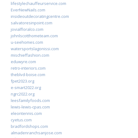
lifestylechauffeurservice.com
EverNewNails.com
insideoutdecoratingcentre.com
salvatoresinpoint.com
jovialfloralco.com
johnlscotthometeam.com
u-seehomes.com
watersportslagonissi.com
mischieffashion.com
eduwyre.com
retro-interiors.com
theblvd-boise.com
fpet2023.org
e-smart2022.org
ngrc2022.org
leesfamilyfoods.com
lewis-lewis-cpas.com
eleontennis.com
cyetus.com
bradfordshops.com
almadenranchsanjose.com