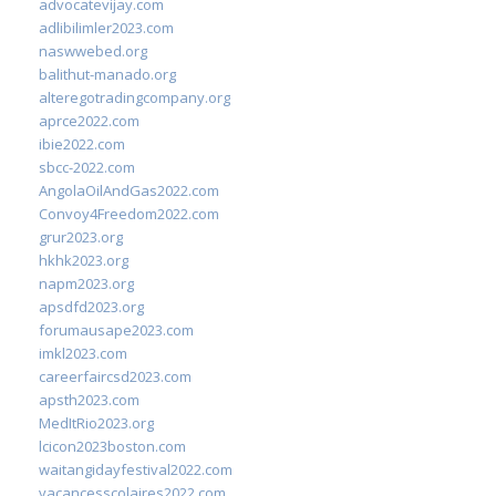
advocatevijay.com
adlibilimler2023.com
naswwebed.org
balithut-manado.org
alteregotradingcompany.org
aprce2022.com
ibie2022.com
sbcc-2022.com
AngolaOilAndGas2022.com
Convoy4Freedom2022.com
grur2023.org
hkhk2023.org
napm2023.org
apsdfd2023.org
forumausape2023.com
imkl2023.com
careerfaircsd2023.com
apsth2023.com
MedItRio2023.org
lcicon2023boston.com
waitangidayfestival2022.com
vacancesscolaires2022.com