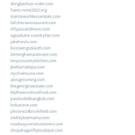
donglaishun-order.com
fiamc-rome2022.org
mariceworldessentials.com
lafisheriarestaurant.com
915jazzandmore.com
aguadulce-countryfair.com
jakehovis.com
bosswingsduluth.com
birminghamautocare.com
tonyscountrykitchen.com
jbellasnailspa.com
mychaihouse.com
alvisgrooming.com
thegeorginaestate.com
blythewoodseafood.com
paolosdelibangkok.com
bobacove.com
phoone24brookfield.com
mickeybarmama.com
roadwayconstructioninc.com
shopdragonflyboutique.com