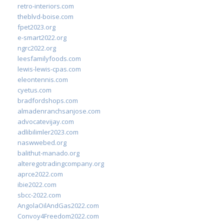
retro-interiors.com
theblvd-boise.com
fpet2023.org
e-smart2022.org
ngrc2022.org
leesfamilyfoods.com
lewis-lewis-cpas.com
eleontennis.com
cyetus.com
bradfordshops.com
almadenranchsanjose.com
advocatevijay.com
adlibilimler2023.com
naswwebed.org
balithut-manado.org
alteregotradingcompany.org
aprce2022.com
ibie2022.com
sbcc-2022.com
AngolaOilAndGas2022.com
Convoy4Freedom2022.com