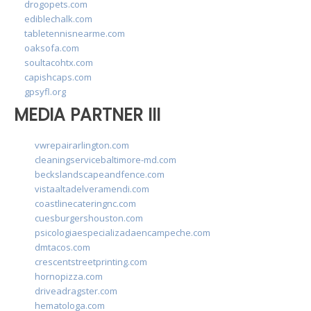
drogopets.com
ediblechalk.com
tabletennisnearme.com
oaksofa.com
soultacohtx.com
capishcaps.com
gpsyfl.org
MEDIA PARTNER III
vwrepairarlington.com
cleaningservicebaltimore-md.com
beckslandscapeandfence.com
vistaaltadelveramendi.com
coastlinecateringnc.com
cuesburgershouston.com
psicologiaespecializadaencampeche.com
dmtacos.com
crescentstreetprinting.com
hornopizza.com
driveadragster.com
hematologa.com