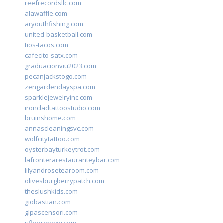
reefrecordsllc.com
alawaffle.com
aryouthfishing.com
united-basketball.com
tios-tacos.com
cafecito-satx.com
graduacionviu2023.com
pecanjackstogo.com
zengardendayspa.com
sparklejewelryinc.com
ironcladtattoostudio.com
bruinshome.com
annascleaningsvc.com
wolfcitytattoo.com
oysterbayturkeytrot.com
lafronterarestauranteybar.com
lilyandrosetearoom.com
olivesburgberrypatch.com
theslushkids.com
giobastian.com
glpascensori.com
rifloorepoxy.com