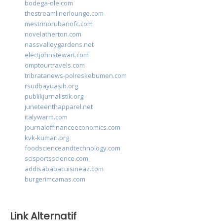
bodega-ole.com
thestreamlinerlounge.com
mestrinorubanofc.com
novelatherton.com
nassvalleygardens.net
electjohnstewart.com
omptourtravels.com
tribratanews-polreskebumen.com
rsudbayuasih.org
publikjurnalistik.org
juneteenthapparel.net
italywarm.com
journaloffinanceeconomics.com
kvk-kumari.org
foodscienceandtechnology.com
scisportsscience.com
addisababacuisineaz.com
burgerimcamas.com
Link Alternatif