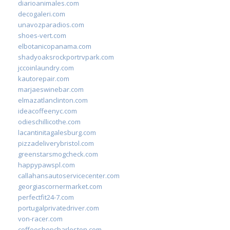
diarioanimales.com
decogaleri.com
unavozparadios.com
shoes-vert.com
elbotanicopanama.com
shadyoaksrockportrvpark.com
jccoinlaundry.com
kautorepair.com
marjaeswinebar.com
elmazatlanclinton.com
ideacoffeenyc.com
odieschillicothe.com
lacantinitagalesburg.com
pizzadeliverybristol.com
greenstarsmogcheck.com
happypawspl.com
callahansautoservicecenter.com
georgiascornermarket.com
perfectfit24-7.com
portugalprivatedriver.com
von-racer.com
coffeeshopcharleston.com