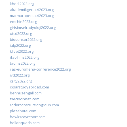
khedi2023.org
akademikgeriatri2023.org
marmarapediatri2023.org
emchie2023.org
girisimselradyoloji2022.org
utcd2022.org
biosensor2022.org
ialp2022.org
klivet2022.org
ifac-hms2022.org
taoms2022.org
iias-euromena-conference2022.org
ivd2022.org
csity2022.org
ibsarstudyabroad.com
bennusehgall.com
tsecincinnati.com
roderconstructiongroup.com
plazabatai.com
hawkscayresort.com
hellonquads.com