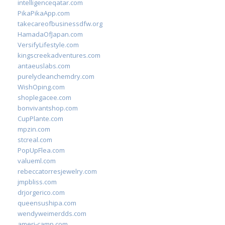
intelligenceqatar.com
PikaPikaApp.com
takecareofbusinessdfw.org
HamadaOfJapan.com
VersifyLifestyle.com
kingscreekadventures.com
antaeuslabs.com
purelycleanchemdry.com
WishOping.com
shoplegacee.com
bonvivantshop.com
CupPlante.com
mpzin.com
stcreal.com
PopUpFlea.com
valueml.com
rebeccatorresjewelry.com
jmpbliss.com
drjorgerico.com
queensushipa.com
wendyweimerdds.com
ameri-camp.com