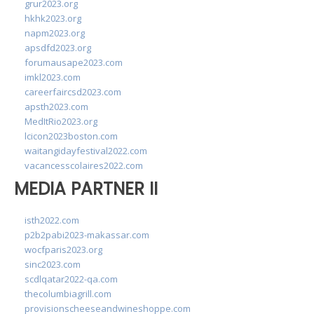
grur2023.org
hkhk2023.org
napm2023.org
apsdfd2023.org
forumausape2023.com
imkl2023.com
careerfaircsd2023.com
apsth2023.com
MedItRio2023.org
lcicon2023boston.com
waitangidayfestival2022.com
vacancesscolaires2022.com
MEDIA PARTNER II
isth2022.com
p2b2pabi2023-makassar.com
wocfparis2023.org
sinc2023.com
scdlqatar2022-qa.com
thecolumbiagrill.com
provisionscheeseandwineshoppe.com