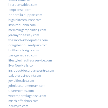
hrsreceivables.com
empconst1.com
cinderella-support.com
bigpinkrestaurant.com
inspirehuahin.com
memmingerspainting.com
jeremypbeasley.com
thesandwichdepotcos.com
drgiggleshouseofpain.com
hotflashdesigns.com
garagenadeau.com
lifestylechauffeurservice.com
EverNewNails.com
insideoutdecoratingcentre.com
salvatoresinpoint.com
jovialfloralco.com
johnlscotthometeam.com
u-seehomes.com
watersportslagonissi.com
mischieffashion.com
eduwyre.com