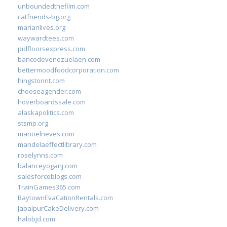
unboundedthefilm.com
catfriends-bg.org
marianlives.org
waywardtees.com
pidfloorsexpress.com
bancodevenezuelaen.com
bettermoodfoodcorporation.com
hingstonnt.com
chooseagender.com
hoverboardssale.com
alaskapolitics.com
stsmp.org
manoelneves.com
mandelaeffectlibrary.com
roselynns.com
balanceyoganj.com
salesforceblogs.com
TrainGames365.com
BaytownEvaCationRentals.com
JabalpurCakeDelivery.com
halobjd.com