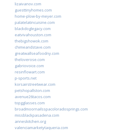
lizaivanov.com
guesttinyhomes.com
home-plow-by-meyer.com
palatelatincuisine.com
blackdoglegacy.com
eatvivahouston.com
thebigshowok.com
chimeandstave.com
greatwallseafoodny.com
theloverose.com
gabriovoice.com
resinflowart.com
p-sports.net
korsairstreetwear.com
petshopallston.com
avenue26tacos.com
topgglasses.com
broadmoornailsspacoloradosprings.com
missblackpasadena.com
anneskitchen.org
valenciamarketytaqueria.com