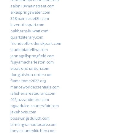
salon104mainstreet.com
alkaspringswater.com
318mainstreet8h.com
lovenailsspari.com
oakberry-kuwait.com
quartzliterary.com
friendsofbroderickpark.com
studiopiattellina.com
jannagrillspringfield.com
fujiyamacharleston.com
elpatronchardon.com
donglaishun-order.com
fiamc-rome2022.org
mariceworldessentials.com
lafisheriarestaurant.com
915jazzandmore.com
aguadulce-countryfair.com
jakehovis.com
bosswingsduluth.com
birminghamautocare.com
tonyscountrykitchen.com