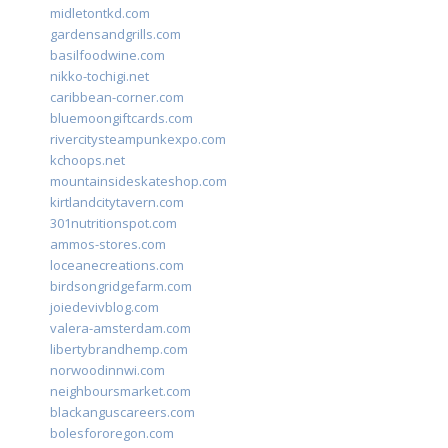
midletontkd.com
gardensandgrills.com
basilfoodwine.com
nikko-tochigi.net
caribbean-corner.com
bluemoongiftcards.com
rivercitysteampunkexpo.com
kchoops.net
mountainsideskateshop.com
kirtlandcitytavern.com
301nutritionspot.com
ammos-stores.com
loceanecreations.com
birdsongridgefarm.com
joiedevivblog.com
valera-amsterdam.com
libertybrandhemp.com
norwoodinnwi.com
neighboursmarket.com
blackanguscareers.com
bolesfororegon.com