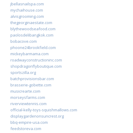
jbellasnailspa.com
mychaihouse.com
alvisgrooming.com
thegeorginaestate.com
blythewoodseafood.com
paolosdelibangkok.com
bobacove.com
phoone24brookfield.com
mickeybarmama.com
roadwayconstructioninc.com
shopdragonflyboutique.com
sportszilla.org
batchprovisionsbar.com
brasserie-gobette.com
musicrearte.com
morseysfarms.com
riverviewtennis.com
official-kelly-toys-squishmallows.com
displaygardenonsuncrest.org
bbq-empire-usa.com
feedstoreva.com