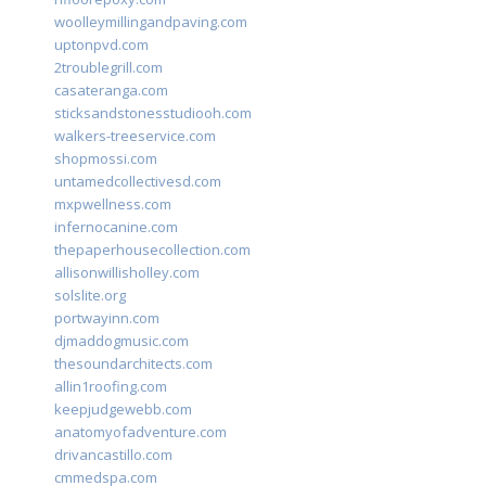
woolleymillingandpaving.com
uptonpvd.com
2troublegrill.com
casateranga.com
sticksandstonesstudiooh.com
walkers-treeservice.com
shopmossi.com
untamedcollectivesd.com
mxpwellness.com
infernocanine.com
thepaperhousecollection.com
allisonwillisholley.com
solslite.org
portwayinn.com
djmaddogmusic.com
thesoundarchitects.com
allin1roofing.com
keepjudgewebb.com
anatomyofadventure.com
drivancastillo.com
cmmedspa.com