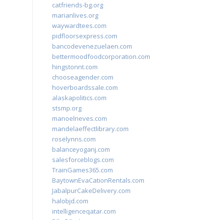
catfriends-bg.org
marianlives.org
waywardtees.com
pidfloorsexpress.com
bancodevenezuelaen.com
bettermoodfoodcorporation.com
hingstonnt.com
chooseagender.com
hoverboardssale.com
alaskapolitics.com
stsmp.org
manoelneves.com
mandelaeffectlibrary.com
roselynns.com
balanceyoganj.com
salesforceblogs.com
TrainGames365.com
BaytownEvaCationRentals.com
JabalpurCakeDelivery.com
halobjd.com
intelligenceqatar.com