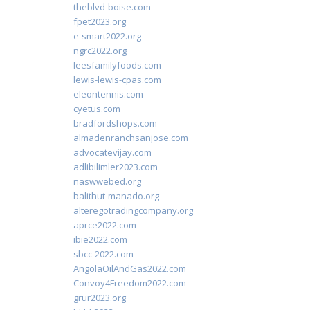
theblvd-boise.com
fpet2023.org
e-smart2022.org
ngrc2022.org
leesfamilyfoods.com
lewis-lewis-cpas.com
eleontennis.com
cyetus.com
bradfordshops.com
almadenranchsanjose.com
advocatevijay.com
adlibilimler2023.com
naswwebed.org
balithut-manado.org
alteregotradingcompany.org
aprce2022.com
ibie2022.com
sbcc-2022.com
AngolaOilAndGas2022.com
Convoy4Freedom2022.com
grur2023.org