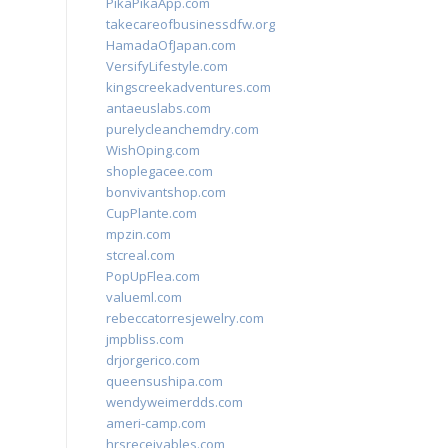
PikaPikaApp.com
takecareofbusinessdfw.org
HamadaOfJapan.com
VersifyLifestyle.com
kingscreekadventures.com
antaeuslabs.com
purelycleanchemdry.com
WishOping.com
shoplegacee.com
bonvivantshop.com
CupPlante.com
mpzin.com
stcreal.com
PopUpFlea.com
valueml.com
rebeccatorresjewelry.com
jmpbliss.com
drjorgerico.com
queensushipa.com
wendyweimerdds.com
ameri-camp.com
hrsreceivables.com