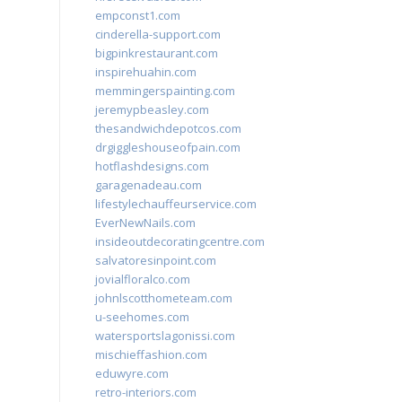
empconst1.com
cinderella-support.com
bigpinkrestaurant.com
inspirehuahin.com
memmingerspainting.com
jeremypbeasley.com
thesandwichdepotcos.com
drgiggleshouseofpain.com
hotflashdesigns.com
garagenadeau.com
lifestylechauffeurservice.com
EverNewNails.com
insideoutdecoratingcentre.com
salvatoresinpoint.com
jovialfloralco.com
johnlscotthometeam.com
u-seehomes.com
watersportslagonissi.com
mischieffashion.com
eduwyre.com
retro-interiors.com