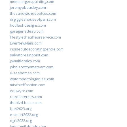
memmingerspainting.com
jeremypbeasley.com
thesandwichdepotcos.com
drgiggleshouseofpain.com
hotflashdesigns.com
garagenadeau.com
lifestylechauffeurservice.com
EverNewNails.com
insideoutdecoratingcentre.com
salvatoresinpoint.com
jovialfloralco.com
johnlscotthometeam.com
u-seehomes.com
watersportslagonissi.com
mischieffashion.com
eduwyre.com
retro-interiors.com
theblvd-boise.com
fpet2023.org
e-smart2022.org
ngrc2022.org
leesfamilyfoods.com