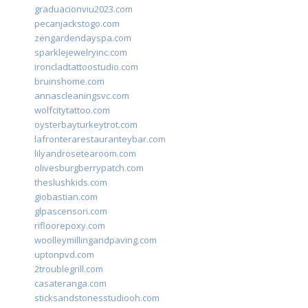
graduacionviu2023.com
pecanjackstogo.com
zengardendayspa.com
sparklejewelryinc.com
ironcladtattoostudio.com
bruinshome.com
annascleaningsvc.com
wolfcitytattoo.com
oysterbayturkeytrot.com
lafronterarestauranteybar.com
lilyandrosetearoom.com
olivesburgberrypatch.com
theslushkids.com
giobastian.com
glpascensori.com
rifloorepoxy.com
woolleymillingandpaving.com
uptonpvd.com
2troublegrill.com
casateranga.com
sticksandstonesstudiooh.com