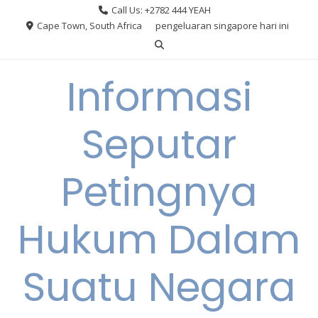
Skip
Call Us: +2782 444 YEAH
to
Cape Town, South Africa
pengeluaran singapore hari ini
content
Informasi
Seputar
Petingnya
Hukum Dalam
Suatu Negara