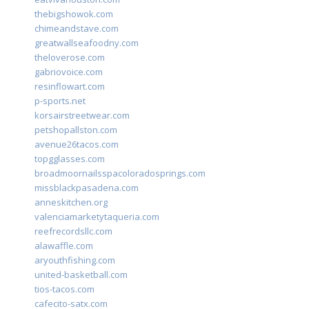
thebigshowok.com
chimeandstave.com
greatwallseafoodny.com
theloverose.com
gabriovoice.com
resinflowart.com
p-sports.net
korsairstreetwear.com
petshopallston.com
avenue26tacos.com
topgglasses.com
broadmoornailsspacoloradosprings.com
missblackpasadena.com
anneskitchen.org
valenciamarketytaqueria.com
reefrecordsllc.com
alawaffle.com
aryouthfishing.com
united-basketball.com
tios-tacos.com
cafecito-satx.com