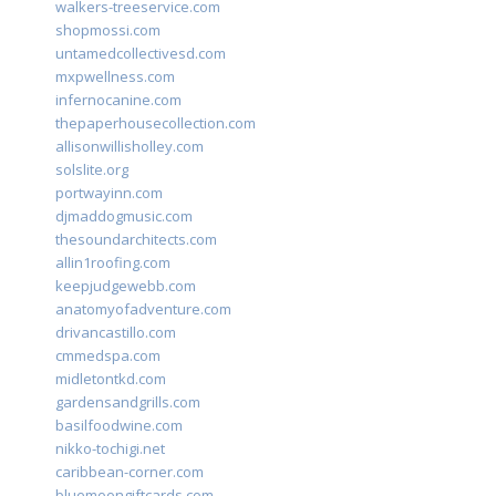
walkers-treeservice.com
shopmossi.com
untamedcollectivesd.com
mxpwellness.com
infernocanine.com
thepaperhousecollection.com
allisonwillisholley.com
solslite.org
portwayinn.com
djmaddogmusic.com
thesoundarchitects.com
allin1roofing.com
keepjudgewebb.com
anatomyofadventure.com
drivancastillo.com
cmmedspa.com
midletontkd.com
gardensandgrills.com
basilfoodwine.com
nikko-tochigi.net
caribbean-corner.com
bluemoongiftcards.com