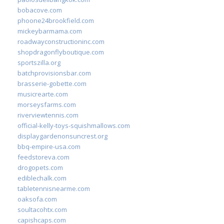
bobacove.com
phoone24brookfield.com
mickeybarmama.com
roadwayconstructioninc.com
shopdragonflyboutique.com
sportszilla.org
batchprovisionsbar.com
brasserie-gobette.com
musicrearte.com
morseysfarms.com
riverviewtennis.com
official-kelly-toys-squishmallows.com
displaygardenonsuncrest.org
bbq-empire-usa.com
feedstoreva.com
drogopets.com
ediblechalk.com
tabletennisnearme.com
oaksofa.com
soultacohtx.com
capishcaps.com