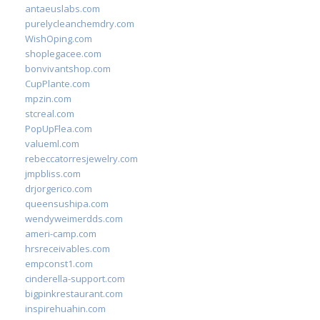
antaeuslabs.com
purelycleanchemdry.com
WishOping.com
shoplegacee.com
bonvivantshop.com
CupPlante.com
mpzin.com
stcreal.com
PopUpFlea.com
valueml.com
rebeccatorresjewelry.com
jmpbliss.com
drjorgerico.com
queensushipa.com
wendyweimerdds.com
ameri-camp.com
hrsreceivables.com
empconst1.com
cinderella-support.com
bigpinkrestaurant.com
inspirehuahin.com