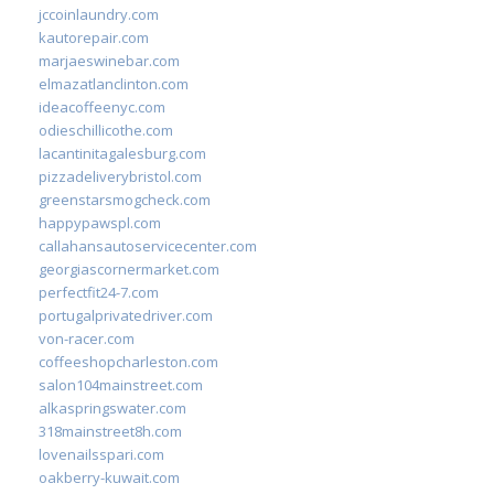
jccoinlaundry.com
kautorepair.com
marjaeswinebar.com
elmazatlanclinton.com
ideacoffeenyc.com
odieschillicothe.com
lacantinitagalesburg.com
pizzadeliverybristol.com
greenstarsmogcheck.com
happypawspl.com
callahansautoservicecenter.com
georgiascornermarket.com
perfectfit24-7.com
portugalprivatedriver.com
von-racer.com
coffeeshopcharleston.com
salon104mainstreet.com
alkaspringswater.com
318mainstreet8h.com
lovenailsspari.com
oakberry-kuwait.com