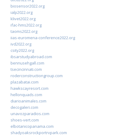
biosensor2022.org
ialp2022.org
klivet2022.org
ifac-hms2022.org
taoms2022.org
iias-euromena-conference2022.org
ivd2022.org
csity2022.org
ibsarstudyabroad.com
bennusehgall.com
tsecincinnati.com
roderconstructiongroup.com
plazabatai.com
hawkscayresort.com
hellonquads.com
diarioanimales.com
decogaleri.com
unavozparadios.com
shoes-vert.com
elbotanicopanama.com
shadyoaksrockportrvpark.com