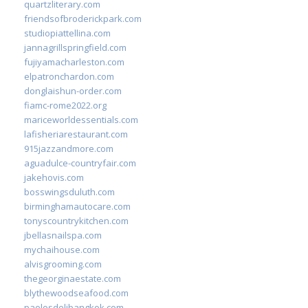
quartzliterary.com
friendsofbroderickpark.com
studiopiattellina.com
jannagrillspringfield.com
fujiyamacharleston.com
elpatronchardon.com
donglaishun-order.com
fiamc-rome2022.org
mariceworldessentials.com
lafisheriarestaurant.com
915jazzandmore.com
aguadulce-countryfair.com
jakehovis.com
bosswingsduluth.com
birminghamautocare.com
tonyscountrykitchen.com
jbellasnailspa.com
mychaihouse.com
alvisgrooming.com
thegeorginaestate.com
blythewoodseafood.com
paolosdelibangkok.com