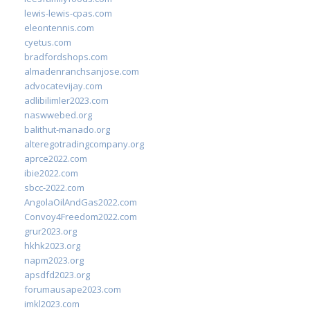
lewis-lewis-cpas.com
eleontennis.com
cyetus.com
bradfordshops.com
almadenranchsanjose.com
advocatevijay.com
adlibilimler2023.com
naswwebed.org
balithut-manado.org
alteregotradingcompany.org
aprce2022.com
ibie2022.com
sbcc-2022.com
AngolaOilAndGas2022.com
Convoy4Freedom2022.com
grur2023.org
hkhk2023.org
napm2023.org
apsdfd2023.org
forumausape2023.com
imkl2023.com