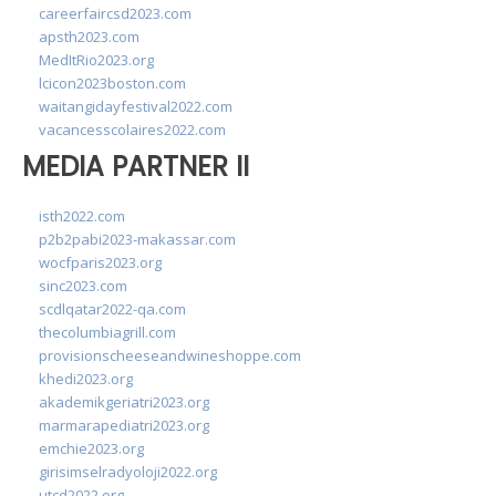
careerfaircsd2023.com
apsth2023.com
MedItRio2023.org
lcicon2023boston.com
waitangidayfestival2022.com
vacancesscolaires2022.com
MEDIA PARTNER II
isth2022.com
p2b2pabi2023-makassar.com
wocfparis2023.org
sinc2023.com
scdlqatar2022-qa.com
thecolumbiagrill.com
provisionscheeseandwineshoppe.com
khedi2023.org
akademikgeriatri2023.org
marmarapediatri2023.org
emchie2023.org
girisimselradyoloji2022.org
utcd2022.org