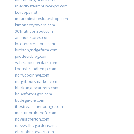
rivercitysteampunkexpo.com
kchoops.net
mountainsideskateshop.com
kirtlandcitytavern.com
301nutritionspot.com
ammos-stores.com
loceanecreations.com
birdsongridgefarm.com
joiedevivblog.com
valera-amsterdam.com
libertybrandhemp.com
norwoodinnwi.com
neighboursmarket.com
blackanguscareers.com
bolesfororegon.com
bodega-ole.com
thestreamlinerlounge.com
mestrinorubanofc.com
novelatherton.com
nassvalleygardens.net
electjohnstewart.com