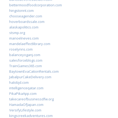
bettermoodfoodcorporation.com
hingstonnt.com
chooseagender.com
hoverboardssale.com
alaskapolitics.com
stsmp.org
manoelneves.com
mandelaeffectlibrary.com
roselynns.com
balanceyoganj.com
salesforceblogs.com
TrainGames365.com
BaytownEvaCationRentals.com
JabalpurCakeDelivery.com
halobjd.com
intelligenceqatar.com
PikaPikaApp.com
takecareofbusinessdfw.org
HamadaOfJapan.com
VersifyLifestyle.com
kingscreekadventures.com