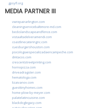
gpsyfl.org
MEDIA PARTNER III
vwrepairarlington.com
cleaningservicebaltimore-md.com
beckslandscapeandfence.com
vistaaltadelveramendi.com
coastlinecateringnc.com
cuesburgershouston.com
psicologiaespecializadaencampeche.com
dmtacos.com
crescentstreetprinting.com
hornopizza.com
driveadragster.com
hematologa.com
lizaivanov.com
guesttinyhomes.com
home-plow-by-meyer.com
palatelatincuisine.com
blackdoglegacy.com
eatvivahouston.com