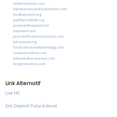
omptourtravels.com
tribratanews-polreskebumen.com
rsudbayuasih.org
publikjurnalistik.org
juneteenthapparel.net
italywarm.com
journaloffinanceeconomics.com
kvk-kumari.org
foodscienceandtechnology.com
scisportsscience.com
addisababacuisineaz.com
burgerimcamas.com
Link Alternatif
Live HK
Slot Deposit Pulsa Indosat