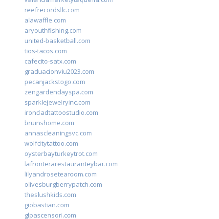
reefrecordsllc.com
alawaffle.com
aryouthfishing.com
united-basketball.com
tios-tacos.com
cafecito-satx.com
graduacionviu2023.com
pecanjackstogo.com
zengardendayspa.com
sparklejewelryinc.com
ironcladtattoostudio.com
bruinshome.com
annascleaningsvc.com
wolfcitytattoo.com
oysterbayturkeytrot.com
lafronterarestauranteybar.com
lilyandrosetearoom.com
olivesburgberrypatch.com
theslushkids.com
giobastian.com
glpascensori.com