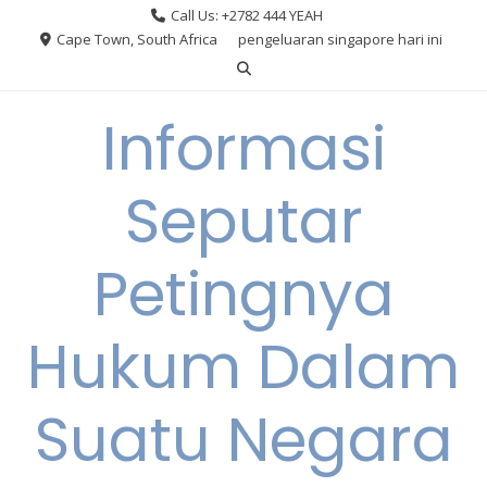
Skip
Call Us: +2782 444 YEAH
to
Cape Town, South Africa
pengeluaran singapore hari ini
content
Informasi
Seputar
Petingnya
Hukum Dalam
Suatu Negara