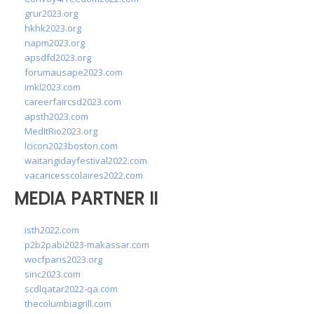
grur2023.org
hkhk2023.org
napm2023.org
apsdfd2023.org
forumausape2023.com
imkl2023.com
careerfaircsd2023.com
apsth2023.com
MedItRio2023.org
lcicon2023boston.com
waitangidayfestival2022.com
vacancesscolaires2022.com
MEDIA PARTNER II
isth2022.com
p2b2pabi2023-makassar.com
wocfparis2023.org
sinc2023.com
scdlqatar2022-qa.com
thecolumbiagrill.com