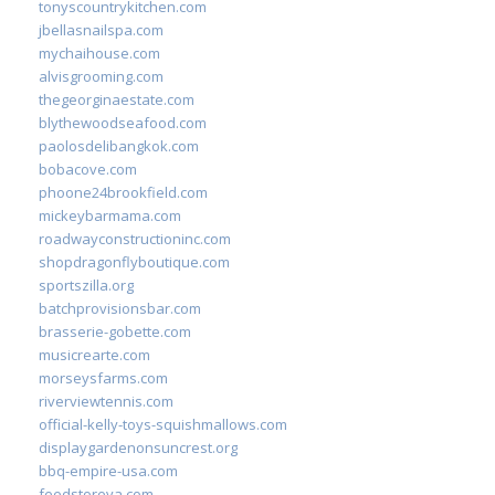
tonyscountrykitchen.com
jbellasnailspa.com
mychaihouse.com
alvisgrooming.com
thegeorginaestate.com
blythewoodseafood.com
paolosdelibangkok.com
bobacove.com
phoone24brookfield.com
mickeybarmama.com
roadwayconstructioninc.com
shopdragonflyboutique.com
sportszilla.org
batchprovisionsbar.com
brasserie-gobette.com
musicrearte.com
morseysfarms.com
riverviewtennis.com
official-kelly-toys-squishmallows.com
displaygardenonsuncrest.org
bbq-empire-usa.com
feedstoreva.com