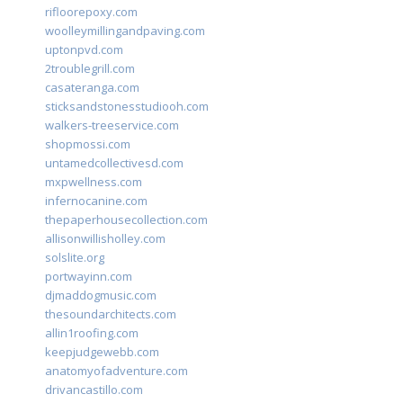
rifloorepoxy.com
woolleymillingandpaving.com
uptonpvd.com
2troublegrill.com
casateranga.com
sticksandstonesstudiooh.com
walkers-treeservice.com
shopmossi.com
untamedcollectivesd.com
mxpwellness.com
infernocanine.com
thepaperhousecollection.com
allisonwillisholley.com
solslite.org
portwayinn.com
djmaddogmusic.com
thesoundarchitects.com
allin1roofing.com
keepjudgewebb.com
anatomyofadventure.com
drivancastillo.com