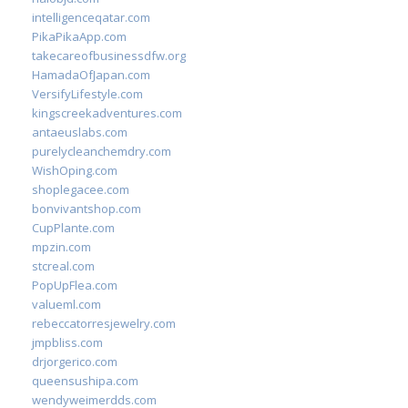
intelligenceqatar.com
PikaPikaApp.com
takecareofbusinessdfw.org
HamadaOfJapan.com
VersifyLifestyle.com
kingscreekadventures.com
antaeuslabs.com
purelycleanchemdry.com
WishOping.com
shoplegacee.com
bonvivantshop.com
CupPlante.com
mpzin.com
stcreal.com
PopUpFlea.com
valueml.com
rebeccatorresjewelry.com
jmpbliss.com
drjorgerico.com
queensushipa.com
wendyweimerdds.com