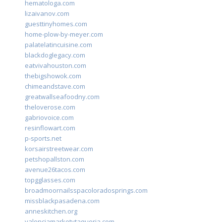
hematologa.com
lizaivanov.com
guesttinyhomes.com
home-plow-by-meyer.com
palatelatincuisine.com
blackdoglegacy.com
eatvivahouston.com
thebigshowok.com
chimeandstave.com
greatwallseafoodny.com
theloverose.com
gabriovoice.com
resinflowart.com
p-sports.net
korsairstreetwear.com
petshopallston.com
avenue26tacos.com
topgglasses.com
broadmoornailsspacoloradosprings.com
missblackpasadena.com
anneskitchen.org
valenciamarketytaqueria.com