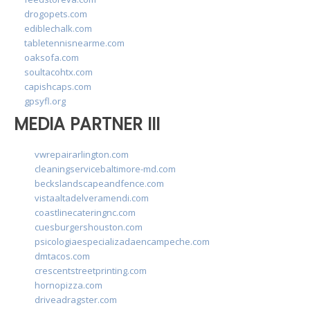
drogopets.com
ediblechalk.com
tabletennisnearme.com
oaksofa.com
soultacohtx.com
capishcaps.com
gpsyfl.org
MEDIA PARTNER III
vwrepairarlington.com
cleaningservicebaltimore-md.com
beckslandscapeandfence.com
vistaaltadelveramendi.com
coastlinecateringnc.com
cuesburgershouston.com
psicologiaespecializadaencampeche.com
dmtacos.com
crescentstreetprinting.com
hornopizza.com
driveadragster.com