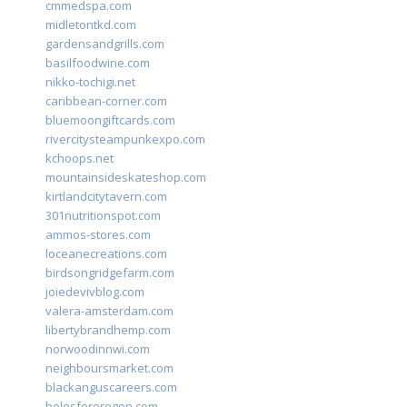
cmmedspa.com
midletontkd.com
gardensandgrills.com
basilfoodwine.com
nikko-tochigi.net
caribbean-corner.com
bluemoongiftcards.com
rivercitysteampunkexpo.com
kchoops.net
mountainsideskateshop.com
kirtlandcitytavern.com
301nutritionspot.com
ammos-stores.com
loceanecreations.com
birdsongridgefarm.com
joiedevivblog.com
valera-amsterdam.com
libertybrandhemp.com
norwoodinnwi.com
neighboursmarket.com
blackanguscareers.com
bolesfororegon.com