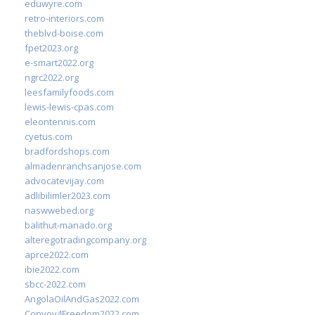
eduwyre.com
retro-interiors.com
theblvd-boise.com
fpet2023.org
e-smart2022.org
ngrc2022.org
leesfamilyfoods.com
lewis-lewis-cpas.com
eleontennis.com
cyetus.com
bradfordshops.com
almadenranchsanjose.com
advocatevijay.com
adlibilimler2023.com
naswwebed.org
balithut-manado.org
alteregotradingcompany.org
aprce2022.com
ibie2022.com
sbcc-2022.com
AngolaOilAndGas2022.com
Convoy4Freedom2022.com