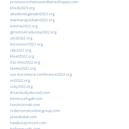
provisionscheeseandwineshoppe.com
khedi2023.org
akademikgeriatri2023.org
marmarapediatri2023.org
emchie2023.org
girisimselradyoloji2022.org
utcd2022.org
biosensor2022.org
ialp2022.org
klivet2022.org
ifac-hms2022.org
taoms2022.org
iias-euromena-conference2022.org
ivd2022.org
csity2022.org
ibsarstudyabroad.com
bennusehgall.com
tsecincinnati.com
roderconstructiongroup.com
plazabatai.com
hawkscayresort.com
hellonquads.com