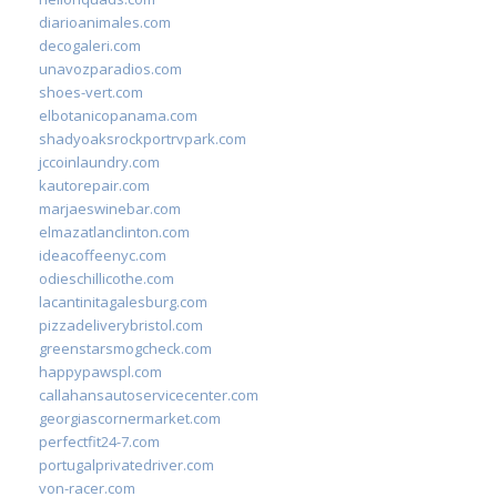
diarioanimales.com
decogaleri.com
unavozparadios.com
shoes-vert.com
elbotanicopanama.com
shadyoaksrockportrvpark.com
jccoinlaundry.com
kautorepair.com
marjaeswinebar.com
elmazatlanclinton.com
ideacoffeenyc.com
odieschillicothe.com
lacantinitagalesburg.com
pizzadeliverybristol.com
greenstarsmogcheck.com
happypawspl.com
callahansautoservicecenter.com
georgiascornermarket.com
perfectfit24-7.com
portugalprivatedriver.com
von-racer.com