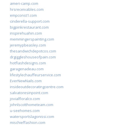
ameri-camp.com
hrsreceivables.com
empconst1.com
cinderella-support.com
bigpinkrestaurant.com
inspirehuahin.com
memmingerspainting.com
jeremypbeasley.com
thesandwichdepotcos.com
drgiggleshouseofpain.com
hotflashdesigns.com
garagenadeau.com
lifestylechauffeurservice.com
EverNewNails.com
insideoutdecoratingcentre.com
salvatoresinpoint.com
jovialfloralco.com
johnlscotthometeam.com
u-seehomes.com
watersportslagonissi.com
mischieffashion.com