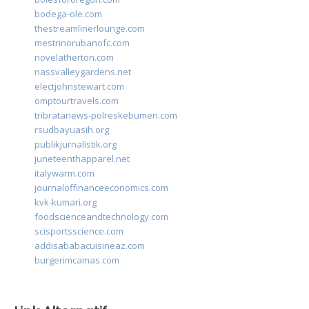
bodega-ole.com
thestreamlinerlounge.com
mestrinorubanofc.com
novelatherton.com
nassvalleygardens.net
electjohnstewart.com
omptourtravels.com
tribratanews-polreskebumen.com
rsudbayuasih.org
publikjurnalistik.org
juneteenthapparel.net
italywarm.com
journaloffinanceeconomics.com
kvk-kumari.org
foodscienceandtechnology.com
scisportsscience.com
addisababacuisineaz.com
burgerimcamas.com