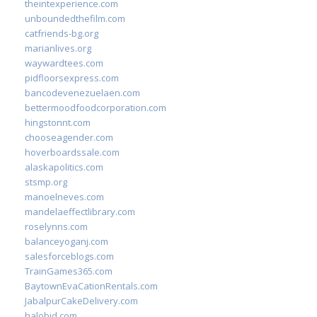
theintexperience.com
unboundedthefilm.com
catfriends-bg.org
marianlives.org
waywardtees.com
pidfloorsexpress.com
bancodevenezuelaen.com
bettermoodfoodcorporation.com
hingstonnt.com
chooseagender.com
hoverboardssale.com
alaskapolitics.com
stsmp.org
manoelneves.com
mandelaeffectlibrary.com
roselynns.com
balanceyoganj.com
salesforceblogs.com
TrainGames365.com
BaytownEvaCationRentals.com
JabalpurCakeDelivery.com
halobjd.com