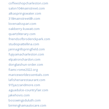
coffeeshopcharleston.com
salon104mainstreet.com
alkaspringswater.com
318mainstreet8h.com
lovenailsspari.com
oakberry-kuwait.com
quartzliterary.com
friendsofbroderickpark.com
studiopiattellina.com
jannagrillspringfield.com
fujiyamacharleston.com
elpatronchardon.com
donglaishun-order.com
fiamc-rome2022.org
mariceworldessentials.com
lafisheriarestaurant.com
915jazzandmore.com
aguadulce-countryfair.com
jakehovis.com
bosswingsduluth.com
birminghamautocare.com