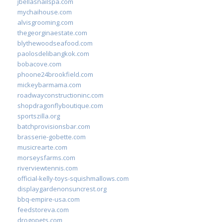
jbellasnailspa.com
mychaihouse.com
alvisgrooming.com
thegeorginaestate.com
blythewoodseafood.com
paolosdelibangkok.com
bobacove.com
phoone24brookfield.com
mickeybarmama.com
roadwayconstructioninc.com
shopdragonflyboutique.com
sportszilla.org
batchprovisionsbar.com
brasserie-gobette.com
musicrearte.com
morseysfarms.com
riverviewtennis.com
official-kelly-toys-squishmallows.com
displaygardenonsuncrest.org
bbq-empire-usa.com
feedstoreva.com
drogopets.com