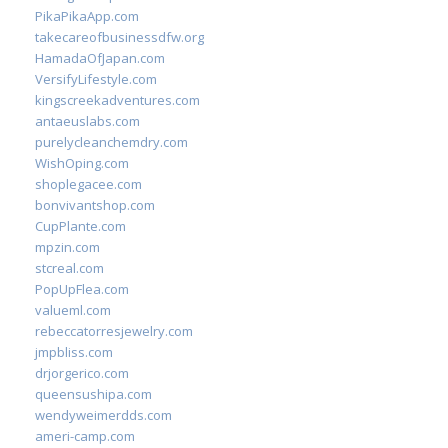
PikaPikaApp.com
takecareofbusinessdfw.org
HamadaOfJapan.com
VersifyLifestyle.com
kingscreekadventures.com
antaeuslabs.com
purelycleanchemdry.com
WishOping.com
shoplegacee.com
bonvivantshop.com
CupPlante.com
mpzin.com
stcreal.com
PopUpFlea.com
valueml.com
rebeccatorresjewelry.com
jmpbliss.com
drjorgerico.com
queensushipa.com
wendyweimerdds.com
ameri-camp.com