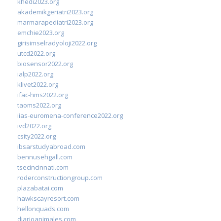
khedi2023.org
akademikgeriatri2023.org
marmarapediatri2023.org
emchie2023.org
girisimselradyoloji2022.org
utcd2022.org
biosensor2022.org
ialp2022.org
klivet2022.org
ifac-hms2022.org
taoms2022.org
iias-euromena-conference2022.org
ivd2022.org
csity2022.org
ibsarstudyabroad.com
bennusehgall.com
tsecincinnati.com
roderconstructiongroup.com
plazabatai.com
hawkscayresort.com
hellonquads.com
diarioanimales.com