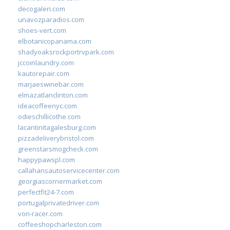
decogaleri.com
unavozparadios.com
shoes-vert.com
elbotanicopanama.com
shadyoaksrockportrvpark.com
jccoinlaundry.com
kautorepair.com
marjaeswinebar.com
elmazatlanclinton.com
ideacoffeenyc.com
odieschillicothe.com
lacantinitagalesburg.com
pizzadeliverybristol.com
greenstarsmogcheck.com
happypawspl.com
callahansautoservicecenter.com
georgiascornermarket.com
perfectfit24-7.com
portugalprivatedriver.com
von-racer.com
coffeeshopcharleston.com