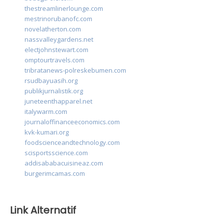
thestreamlinerlounge.com
mestrinorubanofc.com
novelatherton.com
nassvalleygardens.net
electjohnstewart.com
omptourtravels.com
tribratanews-polreskebumen.com
rsudbayuasih.org
publikjurnalistik.org
juneteenthapparel.net
italywarm.com
journaloffinanceeconomics.com
kvk-kumari.org
foodscienceandtechnology.com
scisportsscience.com
addisababacuisineaz.com
burgerimcamas.com
Link Alternatif