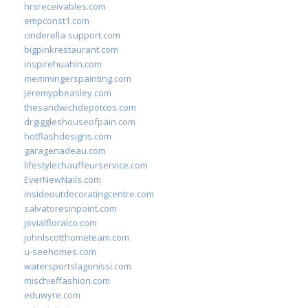
hrsreceivables.com
empconst1.com
cinderella-support.com
bigpinkrestaurant.com
inspirehuahin.com
memmingerspainting.com
jeremypbeasley.com
thesandwichdepotcos.com
drgiggleshouseofpain.com
hotflashdesigns.com
garagenadeau.com
lifestylechauffeurservice.com
EverNewNails.com
insideoutdecoratingcentre.com
salvatoresinpoint.com
jovialfloralco.com
johnlscotthometeam.com
u-seehomes.com
watersportslagonissi.com
mischieffashion.com
eduwyre.com