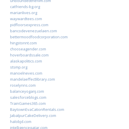
unboundedthefilm.com
catfriends-bg.org
marianlives.org
waywardtees.com
pidfloorsexpress.com
bancodevenezuelaen.com
bettermoodfoodcorporation.com
hingstonnt.com
chooseagender.com
hoverboardssale.com
alaskapolitics.com
stsmp.org
manoelneves.com
mandelaeffectlibrary.com
roselynns.com
balanceyoganj.com
salesforceblogs.com
TrainGames365.com
BaytownEvaCationRentals.com
JabalpurCakeDelivery.com
halobjd.com
intelligenceqatar.com