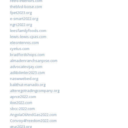
retro-interiors.com
theblvd-boise.com
fpet2023.org
e-smart2022.org
ngrc2022.org
leesfamilyfoods.com
lewis-lewis-cpas.com
eleontennis.com
cyetus.com
bradfordshops.com
almadenranchsanjose.com
advocatevijay.com
adlibilimler2023.com
naswwebed.org
balithut-manado.org
alteregotradingcompany.org
aprce2022.com
ibie2022.com
sbcc-2022.com
AngolaOilAndGas2022.com
Convoy4Freedom2022.com
grur2023.org