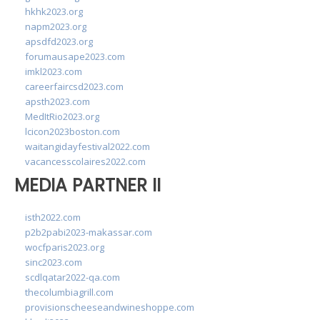
hkhk2023.org
napm2023.org
apsdfd2023.org
forumausape2023.com
imkl2023.com
careerfaircsd2023.com
apsth2023.com
MedItRio2023.org
lcicon2023boston.com
waitangidayfestival2022.com
vacancesscolaires2022.com
MEDIA PARTNER II
isth2022.com
p2b2pabi2023-makassar.com
wocfparis2023.org
sinc2023.com
scdlqatar2022-qa.com
thecolumbiagrill.com
provisionscheeseandwineshoppe.com