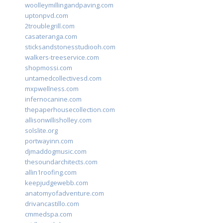
woolleymillingandpaving.com
uptonpvd.com
2troublegrill.com
casateranga.com
sticksandstonesstudiooh.com
walkers-treeservice.com
shopmossi.com
untamedcollectivesd.com
mxpwellness.com
infernocanine.com
thepaperhousecollection.com
allisonwillisholley.com
solslite.org
portwayinn.com
djmaddogmusic.com
thesoundarchitects.com
allin1roofing.com
keepjudgewebb.com
anatomyofadventure.com
drivancastillo.com
cmmedspa.com