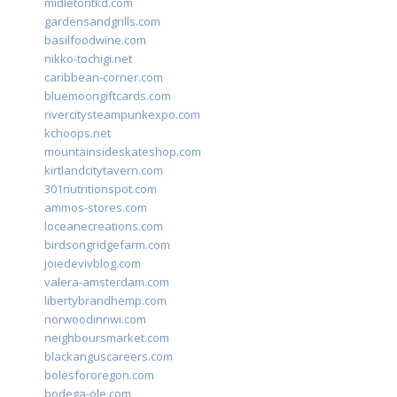
midletontkd.com
gardensandgrills.com
basilfoodwine.com
nikko-tochigi.net
caribbean-corner.com
bluemoongiftcards.com
rivercitysteampunkexpo.com
kchoops.net
mountainsideskateshop.com
kirtlandcitytavern.com
301nutritionspot.com
ammos-stores.com
loceanecreations.com
birdsongridgefarm.com
joiedevivblog.com
valera-amsterdam.com
libertybrandhemp.com
norwoodinnwi.com
neighboursmarket.com
blackanguscareers.com
bolesfororegon.com
bodega-ole.com