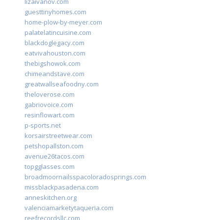
lizaivanov.com
guesttinyhomes.com
home-plow-by-meyer.com
palatelatincuisine.com
blackdoglegacy.com
eatvivahouston.com
thebigshowok.com
chimeandstave.com
greatwallseafoodny.com
theloverose.com
gabriovoice.com
resinflowart.com
p-sports.net
korsairstreetwear.com
petshopallston.com
avenue26tacos.com
topgglasses.com
broadmoornailsspacoloradosprings.com
missblackpasadena.com
anneskitchen.org
valenciamarketytaqueria.com
reefrecordsllc.com