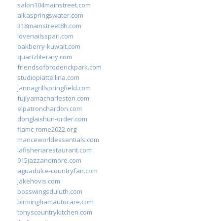
salon104mainstreet.com
alkaspringswater.com
318mainstreet8h.com
lovenailsspari.com
oakberry-kuwait.com
quartzliterary.com
friendsofbroderickpark.com
studiopiattellina.com
jannagrillspringfield.com
fujiyamacharleston.com
elpatronchardon.com
donglaishun-order.com
fiamc-rome2022.org
mariceworldessentials.com
lafisheriarestaurant.com
915jazzandmore.com
aguadulce-countryfair.com
jakehovis.com
bosswingsduluth.com
birminghamautocare.com
tonyscountrykitchen.com