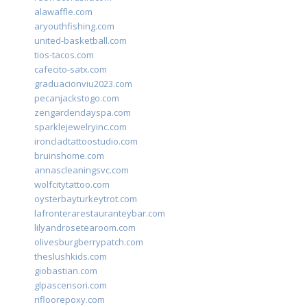
alawaffle.com
aryouthfishing.com
united-basketball.com
tios-tacos.com
cafecito-satx.com
graduacionviu2023.com
pecanjackstogo.com
zengardendayspa.com
sparklejewelryinc.com
ironcladtattoostudio.com
bruinshome.com
annascleaningsvc.com
wolfcitytattoo.com
oysterbayturkeytrot.com
lafronterarestauranteybar.com
lilyandrosetearoom.com
olivesburgberrypatch.com
theslushkids.com
giobastian.com
glpascensori.com
rifloorepoxy.com