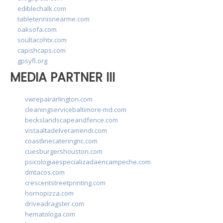
ediblechalk.com
tabletennisnearme.com
oaksofa.com
soultacohtx.com
capishcaps.com
gpsyfl.org
MEDIA PARTNER III
vwrepairarlington.com
cleaningservicebaltimore-md.com
beckslandscapeandfence.com
vistaaltadelveramendi.com
coastlinecateringnc.com
cuesburgershouston.com
psicologiaespecializadaencampeche.com
dmtacos.com
crescentstreetprinting.com
hornopizza.com
driveadragster.com
hematologa.com