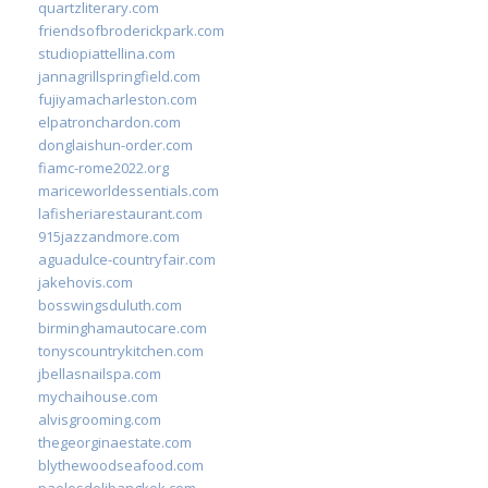
quartzliterary.com
friendsofbroderickpark.com
studiopiattellina.com
jannagrillspringfield.com
fujiyamacharleston.com
elpatronchardon.com
donglaishun-order.com
fiamc-rome2022.org
mariceworldessentials.com
lafisheriarestaurant.com
915jazzandmore.com
aguadulce-countryfair.com
jakehovis.com
bosswingsduluth.com
birminghamautocare.com
tonyscountrykitchen.com
jbellasnailspa.com
mychaihouse.com
alvisgrooming.com
thegeorginaestate.com
blythewoodseafood.com
paolosdelibangkok.com