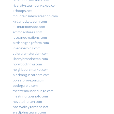
bluemoongiftcards.com
rivercitysteampunkexpo.com
kchoops.net
mountainsideskateshop.com
kirtlandcitytavern.com
301nutritionspot.com
ammos-stores.com
loceanecreations.com
birdsongridgefarm.com
joiedevivblog.com
valera-amsterdam.com
libertybrandhemp.com
norwoodinnwi.com
neighboursmarket.com
blackanguscareers.com
bolesfororegon.com
bodega-ole.com
thestreamlinerlounge.com
mestrinorubanofc.com
novelatherton.com
nassvalleygardens.net
electjohnstewart.com