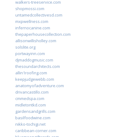
walkers-treeservice.com
shopmossi.com
untamedcollectivesd.com
mxpwellness.com
infernocanine.com
thepaperhousecollection.com
allisonwillisholley.com
solslite.org
portwayinn.com
djmaddogmusic.com
thesoundarchitects.com
allin1roofing.com
keepjudgewebb.com
anatomyofadventure.com
drivancastillo.com
cmmedspa.com
midletontkd.com
gardensandgrills.com
basilfoodwine.com
nikko-tochigi.net
caribbean-corner.com