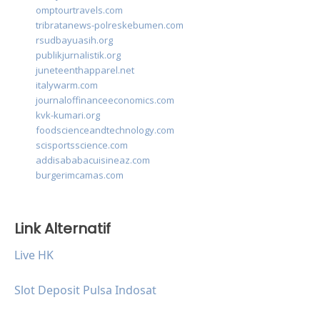
omptourtravels.com
tribratanews-polreskebumen.com
rsudbayuasih.org
publikjurnalistik.org
juneteenthapparel.net
italywarm.com
journaloffinanceeconomics.com
kvk-kumari.org
foodscienceandtechnology.com
scisportsscience.com
addisababacuisineaz.com
burgerimcamas.com
Link Alternatif
Live HK
Slot Deposit Pulsa Indosat