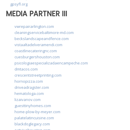
gpsyfl.org
MEDIA PARTNER III
vwrepairarlington.com
cleaningservicebaltimore-md.com
beckslandscapeandfence.com
vistaaltadelveramendi.com
coastlinecateringnc.com
cuesburgershouston.com
psicologiaespecializadaencampeche.com
dmtacos.com
crescentstreetprinting.com
hornopizza.com
driveadragster.com
hematologa.com
lizaivanov.com
guesttinyhomes.com
home-plow-by-meyer.com
palatelatincuisine.com
blackdoglegacy.com