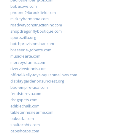
bobacove.com
phoone24brookfield.com
mickeybarmama.com
roadwayconstructioninc.com
shopdragonflyboutique.com
sportszilla.org
batchprovisionsbar.com
brasserie-gobette.com
musicrearte.com
morseysfarms.com
riverviewtennis.com
official-kelly-toys-squishmallows.com
displaygardenonsuncrest.org
bbq-empire-usa.com
feedstoreva.com
drogopets.com
ediblechalk.com
tabletennisnearme.com
oaksofa.com
soultacohtx.com
capishcaps.com