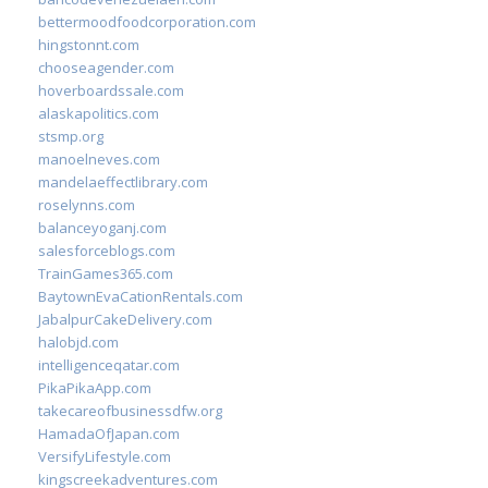
bettermoodfoodcorporation.com
hingstonnt.com
chooseagender.com
hoverboardssale.com
alaskapolitics.com
stsmp.org
manoelneves.com
mandelaeffectlibrary.com
roselynns.com
balanceyoganj.com
salesforceblogs.com
TrainGames365.com
BaytownEvaCationRentals.com
JabalpurCakeDelivery.com
halobjd.com
intelligenceqatar.com
PikaPikaApp.com
takecareofbusinessdfw.org
HamadaOfJapan.com
VersifyLifestyle.com
kingscreekadventures.com