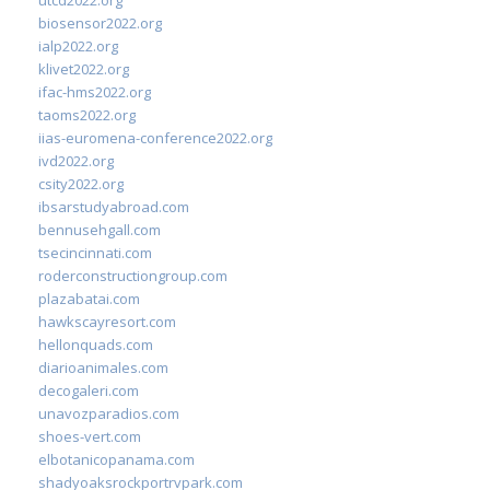
biosensor2022.org
ialp2022.org
klivet2022.org
ifac-hms2022.org
taoms2022.org
iias-euromena-conference2022.org
ivd2022.org
csity2022.org
ibsarstudyabroad.com
bennusehgall.com
tsecincinnati.com
roderconstructiongroup.com
plazabatai.com
hawkscayresort.com
hellonquads.com
diarioanimales.com
decogaleri.com
unavozparadios.com
shoes-vert.com
elbotanicopanama.com
shadyoaksrockportrvpark.com