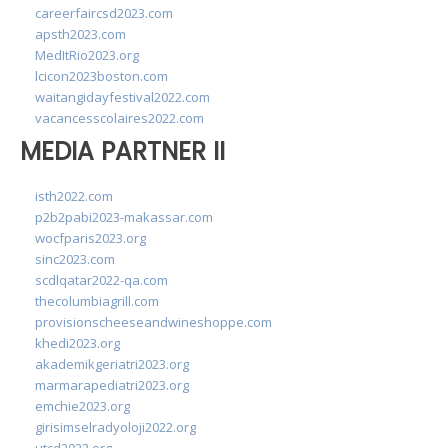
careerfaircsd2023.com
apsth2023.com
MedItRio2023.org
lcicon2023boston.com
waitangidayfestival2022.com
vacancesscolaires2022.com
MEDIA PARTNER II
isth2022.com
p2b2pabi2023-makassar.com
wocfparis2023.org
sinc2023.com
scdlqatar2022-qa.com
thecolumbiagrill.com
provisionscheeseandwineshoppe.com
khedi2023.org
akademikgeriatri2023.org
marmarapediatri2023.org
emchie2023.org
girisimselradyoloji2022.org
utcd2022.org