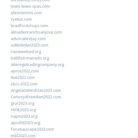
lewis-lewis-cpas.com
eleontennis.com
cyetus.com
bradfordshops.com
almadenranchsanjose.com
advocatevijay.com
adlibilimler2023.com
naswwebed.org
balithut-manado.org
alteregotradingcompany.org
aprce2022.com
ibie2022.com
sbcc-2022.com
AngolaOilAndGas2022.com
Convoy4Freedom2022.com
grur2023.org
hkhk2023.org
napm2023.org
apsdfd2023.org
forumausape2023.com
imkl2023.com