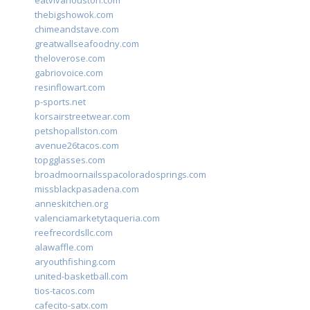
eatvivahouston.com
thebigshowok.com
chimeandstave.com
greatwallseafoodny.com
theloverose.com
gabriovoice.com
resinflowart.com
p-sports.net
korsairstreetwear.com
petshopallston.com
avenue26tacos.com
topgglasses.com
broadmoornailsspacoloradosprings.com
missblackpasadena.com
anneskitchen.org
valenciamarketytaqueria.com
reefrecordsllc.com
alawaffle.com
aryouthfishing.com
united-basketball.com
tios-tacos.com
cafecito-satx.com