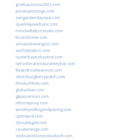
graduacionviu2023.com
pecanjackstogo.com
zengardendayspa.com
sparklejewelryinc.com
ironcladtattoostudio.com
bruinshome.com
annascleaningsvc.com
wolfcitytattoo.com
oysterbayturkeytrot.com
lafronterarestauranteybar.com
lilyandrosetearoom.com
olivesburgberrypatch.com
theslushkids.com
giobastian.com
glpascensori.com
rifloorepoxy.com
woolleymillingandpaving.com
uptonpvd.com
2troublegrill.com
casateranga.com
sticksandstonesstudiooh.com