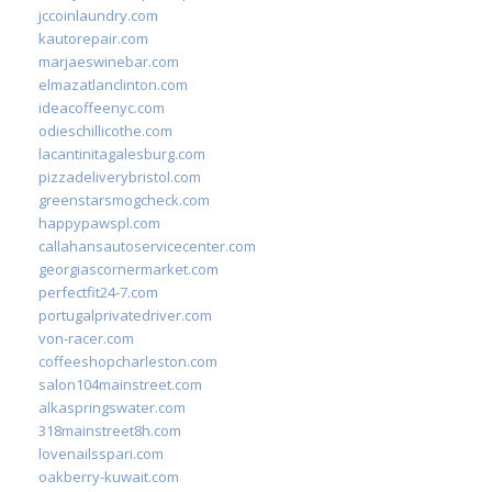
jccoinlaundry.com
kautorepair.com
marjaeswinebar.com
elmazatlanclinton.com
ideacoffeenyc.com
odieschillicothe.com
lacantinitagalesburg.com
pizzadeliverybristol.com
greenstarsmogcheck.com
happypawspl.com
callahansautoservicecenter.com
georgiascornermarket.com
perfectfit24-7.com
portugalprivatedriver.com
von-racer.com
coffeeshopcharleston.com
salon104mainstreet.com
alkaspringswater.com
318mainstreet8h.com
lovenailsspari.com
oakberry-kuwait.com