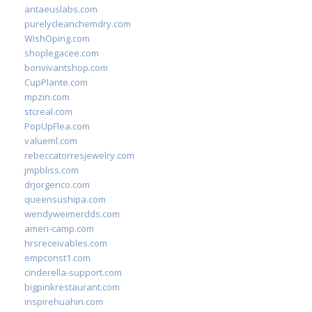
antaeuslabs.com
purelycleanchemdry.com
WishOping.com
shoplegacee.com
bonvivantshop.com
CupPlante.com
mpzin.com
stcreal.com
PopUpFlea.com
valueml.com
rebeccatorresjewelry.com
jmpbliss.com
drjorgerico.com
queensushipa.com
wendyweimerdds.com
ameri-camp.com
hrsreceivables.com
empconst1.com
cinderella-support.com
bigpinkrestaurant.com
inspirehuahin.com