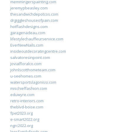
memmingerspainting.com
jeremypbeasley.com
thesandwichdepotcos.com
drgiggleshouseofpain.com
hotflashdesigns.com
garagenadeau.com
lifestylechauffeurservice.com
EverNewNails.com
insideoutdecoratingcentre.com
salvatoresinpoint.com
jovialfloralco.com
johnlscotthometeam.com
u-seehomes.com
watersportslagonissi.com
mischieffashion.com
eduwyre.com
retro-interiors.com
theblvd-boise.com
fpet2023.org
e-smart2022.org
ngrc2022.org
leesfamilyfoods.com