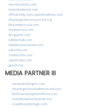
morseysfarms.com
riverviewtennis.com
official-kelly-toys-squishmallows.com
displaygardenonsuncrest.org
bbq-empire-usa.com
feedstoreva.com
drogopets.com
ediblechalk.com
tabletennisnearme.com
oaksofa.com
soultacohtx.com
capishcaps.com
gpsyfl.org
MEDIA PARTNER III
vwrepairarlington.com
cleaningservicebaltimore-md.com
beckslandscapeandfence.com
vistaaltadelveramendi.com
coastlinecateringnc.com