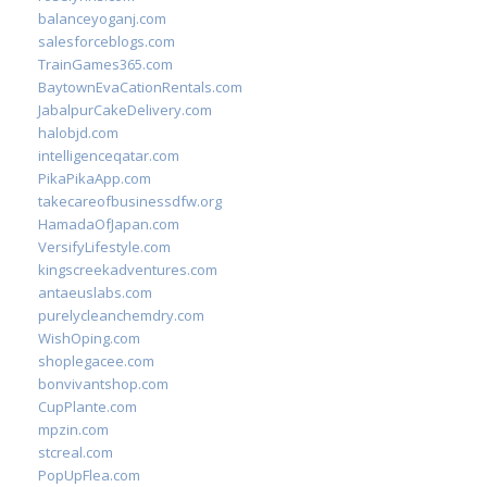
balanceyoganj.com
salesforceblogs.com
TrainGames365.com
BaytownEvaCationRentals.com
JabalpurCakeDelivery.com
halobjd.com
intelligenceqatar.com
PikaPikaApp.com
takecareofbusinessdfw.org
HamadaOfJapan.com
VersifyLifestyle.com
kingscreekadventures.com
antaeuslabs.com
purelycleanchemdry.com
WishOping.com
shoplegacee.com
bonvivantshop.com
CupPlante.com
mpzin.com
stcreal.com
PopUpFlea.com