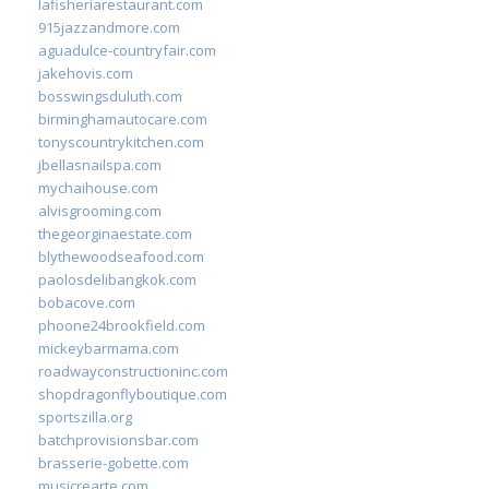
lafisheriarestaurant.com
915jazzandmore.com
aguadulce-countryfair.com
jakehovis.com
bosswingsduluth.com
birminghamautocare.com
tonyscountrykitchen.com
jbellasnailspa.com
mychaihouse.com
alvisgrooming.com
thegeorginaestate.com
blythewoodseafood.com
paolosdelibangkok.com
bobacove.com
phoone24brookfield.com
mickeybarmama.com
roadwayconstructioninc.com
shopdragonflyboutique.com
sportszilla.org
batchprovisionsbar.com
brasserie-gobette.com
musicrearte.com