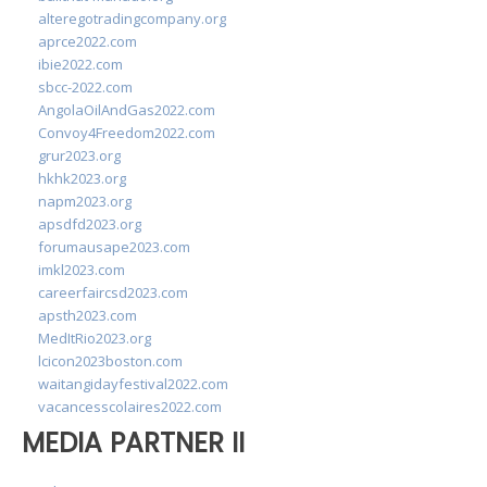
alteregotradingcompany.org
aprce2022.com
ibie2022.com
sbcc-2022.com
AngolaOilAndGas2022.com
Convoy4Freedom2022.com
grur2023.org
hkhk2023.org
napm2023.org
apsdfd2023.org
forumausape2023.com
imkl2023.com
careerfaircsd2023.com
apsth2023.com
MedItRio2023.org
lcicon2023boston.com
waitangidayfestival2022.com
vacancesscolaires2022.com
MEDIA PARTNER II