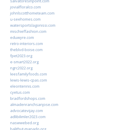
salvatoresinpoint.com
jovialfloralco.com
johnlscotthometeam.com
u-seehomes.com
watersportslagonissi.com
mischieffashion.com
eduwyre.com
retro-interiors.com
theblvd-boise.com
fpet2023.org
e-smart2022.org
ngrc2022.org
leesfamilyfoods.com
lewis-lewis-cpas.com
eleontennis.com
cyetus.com
bradfordshops.com
almadenranchsanjose.com
advocatevijay.com
adlibilimler2023.com
naswwebed.org
balithut-manado.org