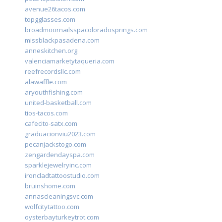
avenue26tacos.com
topgglasses.com
broadmoornailsspacoloradosprings.com
missblackpasadena.com
anneskitchen.org
valenciamarketytaqueria.com
reefrecordsllc.com
alawaffle.com
aryouthfishing.com
united-basketball.com
tios-tacos.com
cafecito-satx.com
graduacionviu2023.com
pecanjackstogo.com
zengardendayspa.com
sparklejewelryinc.com
ironcladtattoostudio.com
bruinshome.com
annascleaningsvc.com
wolfcitytattoo.com
oysterbayturkeytrot.com