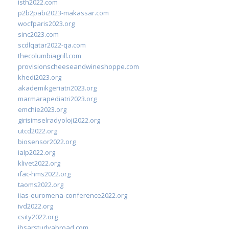
isth2022.com
p2b2pabi2023-makassar.com
wocfparis2023.org
sinc2023.com
scdlqatar2022-qa.com
thecolumbiagrill.com
provisionscheeseandwineshoppe.com
khedi2023.org
akademikgeriatri2023.org
marmarapediatri2023.org
emchie2023.org
girisimselradyoloji2022.org
utcd2022.org
biosensor2022.org
ialp2022.org
klivet2022.org
ifac-hms2022.org
taoms2022.org
iias-euromena-conference2022.org
ivd2022.org
csity2022.org
ibsarstudyabroad.com