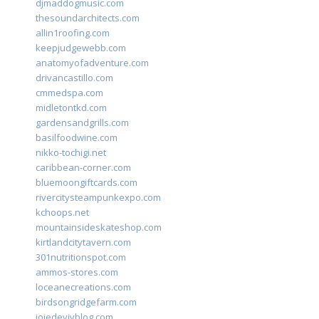
djmaddogmusic.com
thesoundarchitects.com
allin1roofing.com
keepjudgewebb.com
anatomyofadventure.com
drivancastillo.com
cmmedspa.com
midletontkd.com
gardensandgrills.com
basilfoodwine.com
nikko-tochigi.net
caribbean-corner.com
bluemoongiftcards.com
rivercitysteampunkexpo.com
kchoops.net
mountainsideskateshop.com
kirtlandcitytavern.com
301nutritionspot.com
ammos-stores.com
loceanecreations.com
birdsongridgefarm.com
joiedevivblog.com