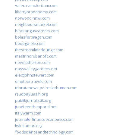
valera-amsterdam.com
libertybrandhemp.com
norwoodinnwi.com
neighboursmarket.com
blackanguscareers.com
bolesfororegon.com
bodega-ole.com
thestreamlinerlounge.com
mestrinorubanofc.com
novelatherton.com
nassvalleygardens.net
electjohnstewart.com
omptourtravels.com
tribratanews-polreskebumen.com
rsudbayuasih.org
publikjurnalistik.org
juneteenthapparel.net
italywarm.com
journaloffinanceeconomics.com
kvk-kumari.org
foodscienceandtechnology.com