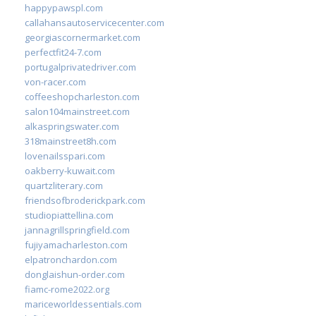
happypawspl.com
callahansautoservicecenter.com
georgiascornermarket.com
perfectfit24-7.com
portugalprivatedriver.com
von-racer.com
coffeeshopcharleston.com
salon104mainstreet.com
alkaspringswater.com
318mainstreet8h.com
lovenailsspari.com
oakberry-kuwait.com
quartzliterary.com
friendsofbroderickpark.com
studiopiattellina.com
jannagrillspringfield.com
fujiyamacharleston.com
elpatronchardon.com
donglaishun-order.com
fiamc-rome2022.org
mariceworldessentials.com