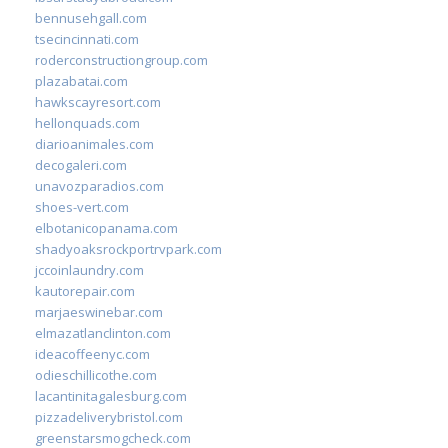
bennusehgall.com
tsecincinnati.com
roderconstructiongroup.com
plazabatai.com
hawkscayresort.com
hellonquads.com
diarioanimales.com
decogaleri.com
unavozparadios.com
shoes-vert.com
elbotanicopanama.com
shadyoaksrockportrvpark.com
jccoinlaundry.com
kautorepair.com
marjaeswinebar.com
elmazatlanclinton.com
ideacoffeenyc.com
odieschillicothe.com
lacantinitagalesburg.com
pizzadeliverybristol.com
greenstarsmogcheck.com