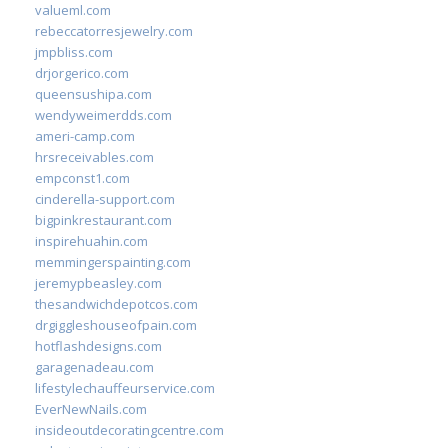
valueml.com
rebeccatorresjewelry.com
jmpbliss.com
drjorgerico.com
queensushipa.com
wendyweimerdds.com
ameri-camp.com
hrsreceivables.com
empconst1.com
cinderella-support.com
bigpinkrestaurant.com
inspirehuahin.com
memmingerspainting.com
jeremypbeasley.com
thesandwichdepotcos.com
drgiggleshouseofpain.com
hotflashdesigns.com
garagenadeau.com
lifestylechauffeurservice.com
EverNewNails.com
insideoutdecoratingcentre.com