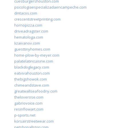
cuesburgershouston.com
psicologiaespecializadaencampeche.com
dmtacos.com
crescentstreetprinting.com
hornopizza.com
driveadragster.com
hematologa.com
lizaivanov.com
guesttinyhomes.com
home-plow-by-meyer.com
palatelatincuisine.com
blackdoglegacy.com
eatvivahouston.com
thebigshowok.com
chimeandstave.com
greatwallseafoodny.com
theloverose.com
gabriovoice.com
resinflowart.com
p-sports.net
korsairstreetwear.com
petshopallston.com