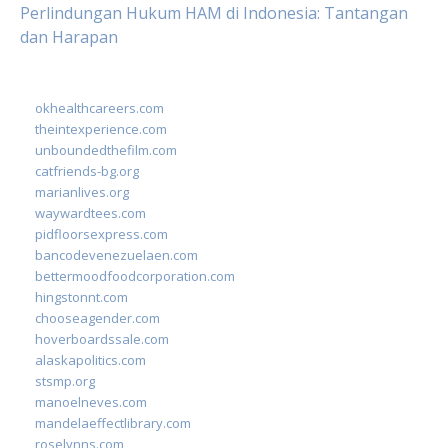
Perlindungan Hukum HAM di Indonesia: Tantangan
dan Harapan
okhealthcareers.com
theintexperience.com
unboundedthefilm.com
catfriends-bg.org
marianlives.org
waywardtees.com
pidfloorsexpress.com
bancodevenezuelaen.com
bettermoodfoodcorporation.com
hingstonnt.com
chooseagender.com
hoverboardssale.com
alaskapolitics.com
stsmp.org
manoelneves.com
mandelaeffectlibrary.com
roselynns.com