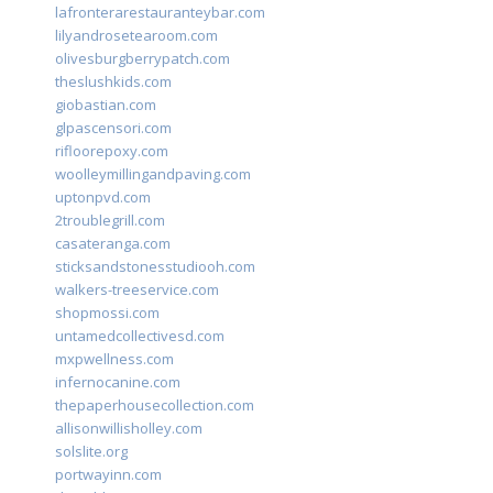
lafronterarestauranteybar.com
lilyandrosetearoom.com
olivesburgberrypatch.com
theslushkids.com
giobastian.com
glpascensori.com
rifloorepoxy.com
woolleymillingandpaving.com
uptonpvd.com
2troublegrill.com
casateranga.com
sticksandstonesstudiooh.com
walkers-treeservice.com
shopmossi.com
untamedcollectivesd.com
mxpwellness.com
infernocanine.com
thepaperhousecollection.com
allisonwillisholley.com
solslite.org
portwayinn.com