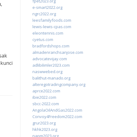
fpet2023.org
,
e-smart2022.org
ngrc2022.org
leesfamilyfoods.com
lewis-lewis-cpas.com
eleontennis.com
cyetus.com
bradfordshops.com
almadenranchsanjose.com
sak
advocatevijay.com
 kunci
adlibilimler2023.com
naswwebed.org
balithut-manado.org
alteregotradingcompany.org
aprce2022.com
ibie2022.com
sbcc-2022.com
AngolaOilAndGas2022.com
Convoy4Freedom2022.com
grur2023.org
hkhk2023.org
napm2023.org