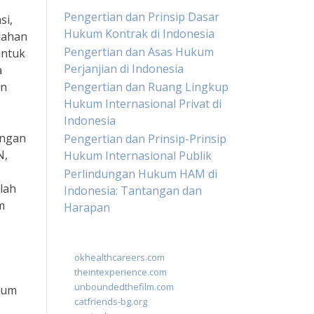
Pengertian dan Prinsip Dasar
si,
Hukum Kontrak di Indonesia
lahan
Pengertian dan Asas Hukum
untuk
Perjanjian di Indonesia
a
an
Pengertian dan Ruang Lingkup
Hukum Internasional Privat di
Indonesia
engan
Pengertian dan Prinsip-Prinsip
N,
Hukum Internasional Publik
Perlindungan Hukum HAM di
lah
Indonesia: Tantangan dan
m
Harapan
okhealthcareers.com
theintexperience.com
unboundedthefilm.com
rum
catfriends-bg.org