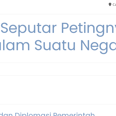
Ca
 Seputar Petin
lam Suatu Neg
 dan Diplomasi Pemerintah