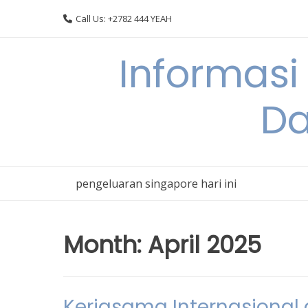
Skip
Call Us: +2782 444 YEAH
to
content
Informasi
Da
pengeluaran singapore hari ini
Month:
April 2025
Kerjasama Internasional