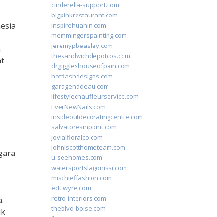
cinderella-support.com
bigpinkrestaurant.com
nesia
inspirehuahin.com
memmingerspainting.com
n
jeremypbeasley.com
n
thesandwichdepotcos.com
at
drgiggleshouseofpain.com
hotflashdesigns.com
garagenadeau.com
lifestylechauffeurservice.com
EverNewNails.com
insideoutdecoratingcentre.com
salvatoresinpoint.com
t
jovialfloralco.com
johnlscotthometeam.com
gara
u-seehomes.com
watersportslagonissi.com
mischieffashion.com
eduwyre.com
retro-interiors.com
.
theblvd-boise.com
ik