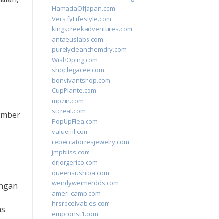
HamadaOfJapan.com
VersifyLifestyle.com
kingscreekadventures.com
antaeuslabs.com
purelycleanchemdry.com
WishOping.com
shoplegacee.com
bonvivantshop.com
CupPlante.com
mpzin.com
stcreal.com
sumber
PopUpFlea.com
valueml.com
i
rebeccatorresjewelry.com
jmpbliss.com
drjorgerico.com
queensushipa.com
wendyweimerdds.com
engan
ameri-camp.com
hrsreceivables.com
as
empconst1.com