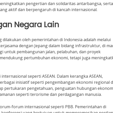
eningkatkan pengertian dan solidaritas antarbangsa, serta
ng aktif dan berpengaruh di kancah internasional.
an Negara Lain
g dilakukan oleh pemerintahan di Indonesia adalah melalui
kerjasama dengan Jepang dalam bidang infrastruktur, di m
gi untuk pembangunan jalan, pelabuhan, dan proyek
nya mendukung pertumbuhan ekonomi, tetapi juga meningkat
asi internasional seperti ASEAN. Dalam kerangka ASEAN,
erbagai inisiatif seperti pengembangan ekonomi regional 
up pertukaran pengetahuan, penguatan hubungan ekonomi
amanan seperti terorisme dan perdagangan manusia.
 forum-forum internasional seperti PBB. Pemerintahan di
an konferensi yang bertujuan untuk mempromosikan perdam