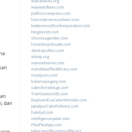
marianlives.org
waywardtees.com
pidfloorsexpress.com
bancodevenezuelaen.com
bettermoodfoodcorporation.com
hingstonnt.com
chooseagender.com
hoverboardssale.com
alaskapolitics.com
ana
stsmp.org
manoelneves.com
kan
mandelaeffectlibrary.com
roselynns.com
balanceyoganj.com
salesforceblogs.com
TrainGames365.com
dan
BaytownEvaCationRentals.com
, dan
JabalpurCakeDelivery.com
halobjd.com
intelligenceqatar.com
PikaPikaApp.com
takecareofbusinessdfw.org
aian,