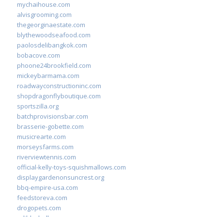
mychaihouse.com
alvisgrooming.com
thegeorginaestate.com
blythewoodseafood.com
paolosdelibangkok.com
bobacove.com
phoone24brookfield.com
mickeybarmama.com
roadwayconstructioninc.com
shopdragonflyboutique.com
sportszilla.org
batchprovisionsbar.com
brasserie-gobette.com
musicrearte.com
morseysfarms.com
riverviewtennis.com
official-kelly-toys-squishmallows.com
displaygardenonsuncrest.org
bbq-empire-usa.com
feedstoreva.com
drogopets.com