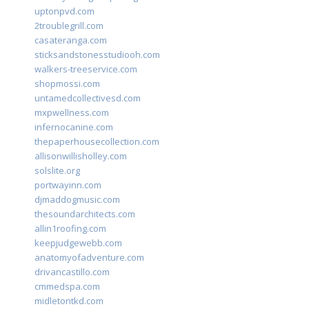
uptonpvd.com
2troublegrill.com
casateranga.com
sticksandstonesstudiooh.com
walkers-treeservice.com
shopmossi.com
untamedcollectivesd.com
mxpwellness.com
infernocanine.com
thepaperhousecollection.com
allisonwillisholley.com
solslite.org
portwayinn.com
djmaddogmusic.com
thesoundarchitects.com
allin1roofing.com
keepjudgewebb.com
anatomyofadventure.com
drivancastillo.com
cmmedspa.com
midletontkd.com