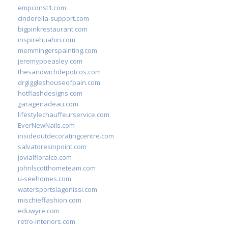
empconst1.com
cinderella-support.com
bigpinkrestaurant.com
inspirehuahin.com
memmingerspainting.com
jeremypbeasley.com
thesandwichdepotcos.com
drgiggleshouseofpain.com
hotflashdesigns.com
garagenadeau.com
lifestylechauffeurservice.com
EverNewNails.com
insideoutdecoratingcentre.com
salvatoresinpoint.com
jovialfloralco.com
johnlscotthometeam.com
u-seehomes.com
watersportslagonissi.com
mischieffashion.com
eduwyre.com
retro-interiors.com