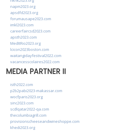
hkhk2023.org
napm2023.org
apsdfd2023.org
forumausape2023.com
imkl2023.com
careerfaircsd2023.com
apsth2023.com
MedItRio2023.org
lcicon2023boston.com
waitangidayfestival2022.com
vacancesscolaires2022.com
MEDIA PARTNER II
isth2022.com
p2b2pabi2023-makassar.com
wocfparis2023.org
sinc2023.com
scdlqatar2022-qa.com
thecolumbiagrill.com
provisionscheeseandwineshoppe.com
khedi2023.org