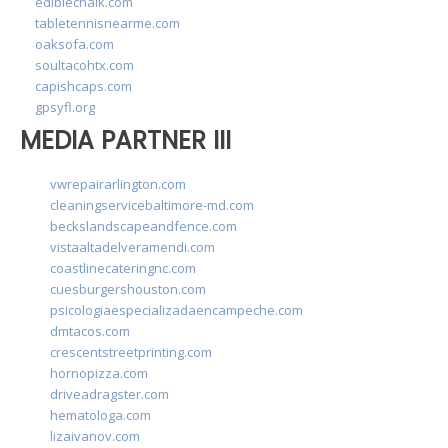
ediblechalk.com
tabletennisnearme.com
oaksofa.com
soultacohtx.com
capishcaps.com
gpsyfl.org
MEDIA PARTNER III
vwrepairarlington.com
cleaningservicebaltimore-md.com
beckslandscapeandfence.com
vistaaltadelveramendi.com
coastlinecateringnc.com
cuesburgershouston.com
psicologiaespecializadaencampeche.com
dmtacos.com
crescentstreetprinting.com
hornopizza.com
driveadragster.com
hematologa.com
lizaivanov.com