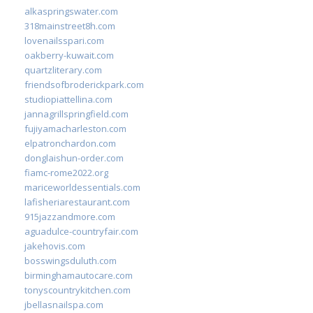
alkaspringswater.com
318mainstreet8h.com
lovenailsspari.com
oakberry-kuwait.com
quartzliterary.com
friendsofbroderickpark.com
studiopiattellina.com
jannagrillspringfield.com
fujiyamacharleston.com
elpatronchardon.com
donglaishun-order.com
fiamc-rome2022.org
mariceworldessentials.com
lafisheriarestaurant.com
915jazzandmore.com
aguadulce-countryfair.com
jakehovis.com
bosswingsduluth.com
birminghamautocare.com
tonyscountrykitchen.com
jbellasnailspa.com