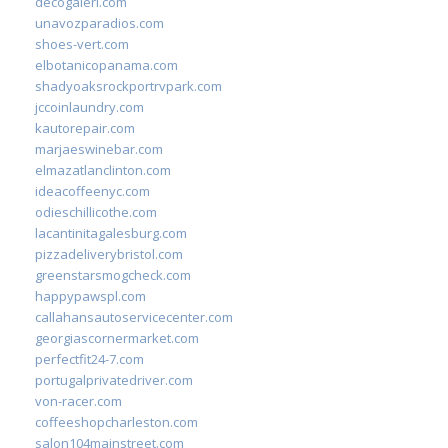
decogaleri.com
unavozparadios.com
shoes-vert.com
elbotanicopanama.com
shadyoaksrockportrvpark.com
jccoinlaundry.com
kautorepair.com
marjaeswinebar.com
elmazatlanclinton.com
ideacoffeenyc.com
odieschillicothe.com
lacantinitagalesburg.com
pizzadeliverybristol.com
greenstarsmogcheck.com
happypawspl.com
callahansautoservicecenter.com
georgiascornermarket.com
perfectfit24-7.com
portugalprivatedriver.com
von-racer.com
coffeeshopcharleston.com
salon104mainstreet.com