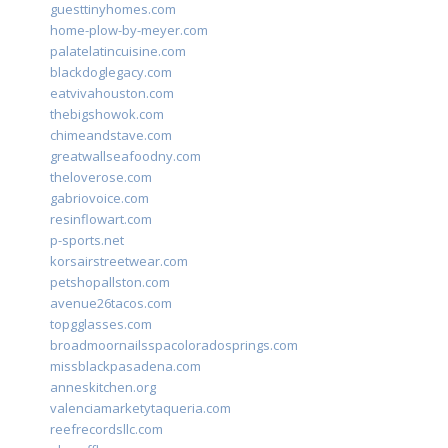
guesttinyhomes.com
home-plow-by-meyer.com
palatelatincuisine.com
blackdoglegacy.com
eatvivahouston.com
thebigshowok.com
chimeandstave.com
greatwallseafoodny.com
theloverose.com
gabriovoice.com
resinflowart.com
p-sports.net
korsairstreetwear.com
petshopallston.com
avenue26tacos.com
topgglasses.com
broadmoornailsspacoloradosprings.com
missblackpasadena.com
anneskitchen.org
valenciamarketytaqueria.com
reefrecordsllc.com