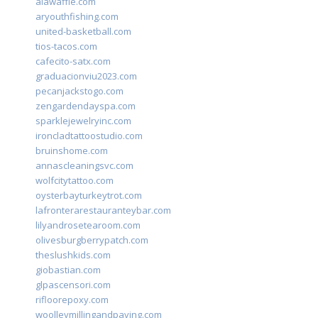
alawaffle.com
aryouthfishing.com
united-basketball.com
tios-tacos.com
cafecito-satx.com
graduacionviu2023.com
pecanjackstogo.com
zengardendayspa.com
sparklejewelryinc.com
ironcladtattoostudio.com
bruinshome.com
annascleaningsvc.com
wolfcitytattoo.com
oysterbayturkeytrot.com
lafronterarestauranteybar.com
lilyandrosetearoom.com
olivesburgberrypatch.com
theslushkids.com
giobastian.com
glpascensori.com
rifloorepoxy.com
woolleymillingandpaving.com