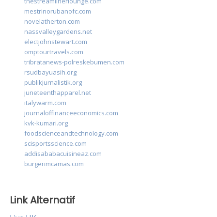
thestreamlinerlounge.com
mestrinorubanofc.com
novelatherton.com
nassvalleygardens.net
electjohnstewart.com
omptourtravels.com
tribratanews-polreskebumen.com
rsudbayuasih.org
publikjurnalistik.org
juneteenthapparel.net
italywarm.com
journaloffinanceeconomics.com
kvk-kumari.org
foodscienceandtechnology.com
scisportsscience.com
addisababacuisineaz.com
burgerimcamas.com
Link Alternatif