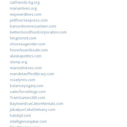
catfriends-bg.org
marianlives.org
waywardtees.com
pidfloorsexpress.com
bancodevenezuelaen.com
bettermoodfoodcorporation.com
hingstonnt.com
chooseagender.com
hoverboardssale.com
alaskapolitics.com
stsmp.org
manoelneves.com
mandelaeffectlibrary.com
roselynns.com
balanceyoganj.com
salesforceblogs.com
TrainGames365.com
BaytownEvaCationRentals.com
JabalpurCakeDelivery.com
halobjd.com
intelligenceqatar.com