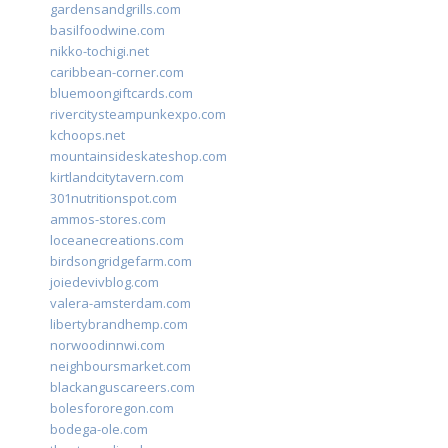
gardensandgrills.com
basilfoodwine.com
nikko-tochigi.net
caribbean-corner.com
bluemoongiftcards.com
rivercitysteampunkexpo.com
kchoops.net
mountainsideskateshop.com
kirtlandcitytavern.com
301nutritionspot.com
ammos-stores.com
loceanecreations.com
birdsongridgefarm.com
joiedevivblog.com
valera-amsterdam.com
libertybrandhemp.com
norwoodinnwi.com
neighboursmarket.com
blackanguscareers.com
bolesfororegon.com
bodega-ole.com