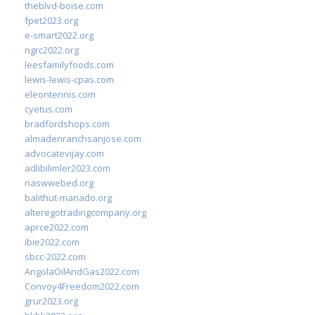
theblvd-boise.com
fpet2023.org
e-smart2022.org
ngrc2022.org
leesfamilyfoods.com
lewis-lewis-cpas.com
eleontennis.com
cyetus.com
bradfordshops.com
almadenranchsanjose.com
advocatevijay.com
adlibilimler2023.com
naswwebed.org
balithut-manado.org
alteregotradingcompany.org
aprce2022.com
ibie2022.com
sbcc-2022.com
AngolaOilAndGas2022.com
Convoy4Freedom2022.com
grur2023.org