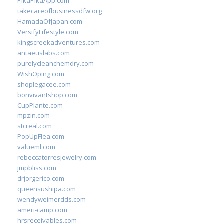
PikaPikaApp.com
takecareofbusinessdfw.org
HamadaOfJapan.com
VersifyLifestyle.com
kingscreekadventures.com
antaeuslabs.com
purelycleanchemdry.com
WishOping.com
shoplegacee.com
bonvivantshop.com
CupPlante.com
mpzin.com
stcreal.com
PopUpFlea.com
valueml.com
rebeccatorresjewelry.com
jmpbliss.com
drjorgerico.com
queensushipa.com
wendyweimerdds.com
ameri-camp.com
hrsreceivables.com