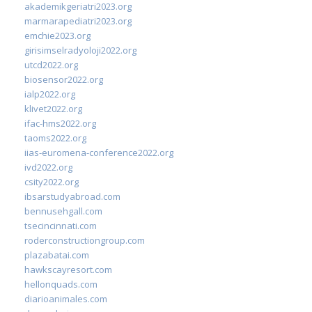
akademikgeriatri2023.org
marmarapediatri2023.org
emchie2023.org
girisimselradyoloji2022.org
utcd2022.org
biosensor2022.org
ialp2022.org
klivet2022.org
ifac-hms2022.org
taoms2022.org
iias-euromena-conference2022.org
ivd2022.org
csity2022.org
ibsarstudyabroad.com
bennusehgall.com
tsecincinnati.com
roderconstructiongroup.com
plazabatai.com
hawkscayresort.com
hellonquads.com
diarioanimales.com