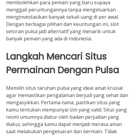
membolehkan para pemain yang baru supaya
menggali peruntungannya tanpa mengeluarkan
menginvestasikan banyak sekali uang di per awal.
Dengan berbagai pilihan dan keuntungan ini, slot
setoran pulsa jadi alternatif yang menarik untuk
banyak pemain yang ada di Indonesia.
Langkah Mencari Situs
Permainan Dengan Pulsa
Memilih situs taruhan pulsa yang ideal amat krusial
agar memastikan pengalaman berjudi yang sehat dan
mengasyikkan. Pertama-tama, pastikan situs yang
kamu tentukan mempunyai izin yang valid. Situs yang
resmi umumnya diatur oleh badan perjudian yang
diakui, sehingga kamu dapat menjadi merasa aman
saat melakukan pengeluaran dan bermain. Tidak