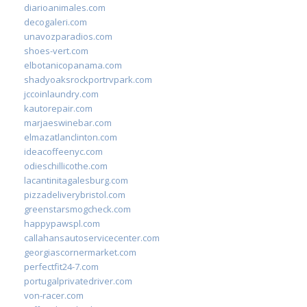
diarioanimales.com
decogaleri.com
unavozparadios.com
shoes-vert.com
elbotanicopanama.com
shadyoaksrockportrvpark.com
jccoinlaundry.com
kautorepair.com
marjaeswinebar.com
elmazatlanclinton.com
ideacoffeenyc.com
odieschillicothe.com
lacantinitagalesburg.com
pizzadeliverybristol.com
greenstarsmogcheck.com
happypawspl.com
callahansautoservicecenter.com
georgiascornermarket.com
perfectfit24-7.com
portugalprivatedriver.com
von-racer.com