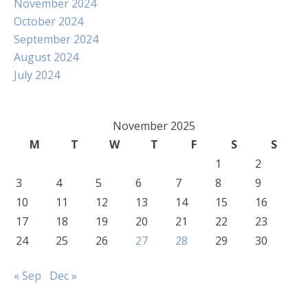
November 2024
October 2024
September 2024
August 2024
July 2024
November 2025
M
T
W
T
F
S
S
1
2
3
4
5
6
7
8
9
10
11
12
13
14
15
16
17
18
19
20
21
22
23
24
25
26
27
28
29
30
« Sep
Dec »