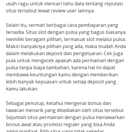
usah ragu untuk mencari tahu data tentang reputasi
situs tersebut lewat review user lainnya.
Selain itu, cermati berbagai cara pembayaran yang
tersedia. Situs slot dengan pulsa yang bagus biasanya
memiliki beragam pilihan, termasuk slot melalui pulsa.
Makin banyaknya pilihan yang ada, maka mudah Anda
dalam melakukan deposit dan pengeluaran. Cek juga
pula untuk mengecek apakah ada permainan dengan
pulsa tanpa biaya tambahan, karena hal ini dapat
membawa keuntungan kamu dengan memberikan
lebih banyak kepuasan untuk setiap deposit yang
kamu lakukan.
Sebagai penutup, ketahui mengenai bonus dan
tawaran menarik yang disediakan oleh situs tersebut.
Sejumlah situs permainan dengan pulsa menawarkan
bonus awal atau promosi reguler yang bisa Anda
ambil manfaat. Pilih situs yang tidak sekedar