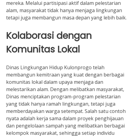
mereka. Melalui partisipasi aktif dalam pelestarian
alam, masyarakat tidak hanya menjaga lingkungan
tetapi juga membangun masa depan yang lebih baik.
Kolaborasi dengan
Komunitas Lokal
Dinas Lingkungan Hidup Kulonprogo telah
membangun kemitraan yang kuat dengan berbagai
komunitas lokal dalam upaya menjaga dan
melestarikan alam. Dengan melibatkan masyarakat,
Dinas menciptakan program-program pelestarian
yang tidak hanya ramah lingkungan, tetapi juga
memberdayakan warga setempat. Salah satu contoh
nyata adalah kerja sama dalam proyek penghijauan
dan pengelolaan sampah yang melibatkan berbagai
kelompok masyarakat, sehingga setiap individu