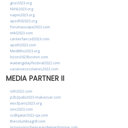
grur2023.org
hkhk2023.org
napm2023.org
apsdfd2023.org
forumausape2023.com
imkl2023.com
careerfaircsd2023.com
apsth2023.com
MedItRio2023.org
lcicon2023boston.com
waitangidayfestival2022.com
vacancesscolaires2022.com
MEDIA PARTNER II
isth2022.com
p2b2pabi2023-makassar.com
wocfparis2023.org
sinc2023.com
scdlqatar2022-qa.com
thecolumbiagrill.com
provisionscheeseandwineshoppe.com