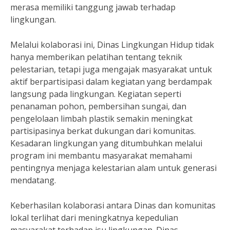
merasa memiliki tanggung jawab terhadap
lingkungan.
Melalui kolaborasi ini, Dinas Lingkungan Hidup tidak
hanya memberikan pelatihan tentang teknik
pelestarian, tetapi juga mengajak masyarakat untuk
aktif berpartisipasi dalam kegiatan yang berdampak
langsung pada lingkungan. Kegiatan seperti
penanaman pohon, pembersihan sungai, dan
pengelolaan limbah plastik semakin meningkat
partisipasinya berkat dukungan dari komunitas.
Kesadaran lingkungan yang ditumbuhkan melalui
program ini membantu masyarakat memahami
pentingnya menjaga kelestarian alam untuk generasi
mendatang.
Keberhasilan kolaborasi antara Dinas dan komunitas
lokal terlihat dari meningkatnya kepedulian