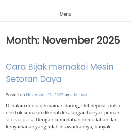
Menu
Month:
November 2025
Cara Bijak memakai Mesin
Setoran Daya
Posted on
November 28, 2025
by
adminval
Di dalam dunia permainan daring, slot deposit pulsa
elektrik semakin dikenal di kalangan banyak pemain.
slot via pulsa
Dengan kemudahan-kemudahan dan
kenyamanan yang telah ditawarkannya, banyak