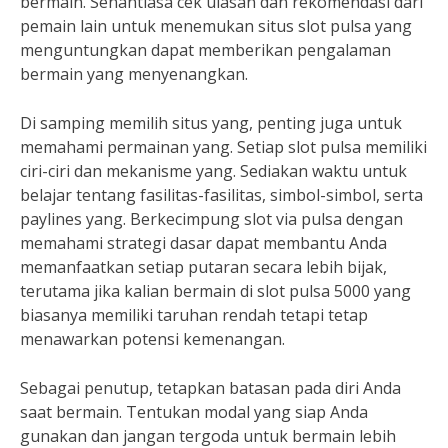
bermain. Senantiasa cek ulasan dan rekomendasi dari
pemain lain untuk menemukan situs slot pulsa yang
menguntungkan dapat memberikan pengalaman
bermain yang menyenangkan.
Di samping memilih situs yang, penting juga untuk
memahami permainan yang. Setiap slot pulsa memiliki
ciri-ciri dan mekanisme yang. Sediakan waktu untuk
belajar tentang fasilitas-fasilitas, simbol-simbol, serta
paylines yang. Berkecimpung slot via pulsa dengan
memahami strategi dasar dapat membantu Anda
memanfaatkan setiap putaran secara lebih bijak,
terutama jika kalian bermain di slot pulsa 5000 yang
biasanya memiliki taruhan rendah tetapi tetap
menawarkan potensi kemenangan.
Sebagai penutup, tetapkan batasan pada diri Anda
saat bermain. Tentukan modal yang siap Anda
gunakan dan jangan tergoda untuk bermain lebih