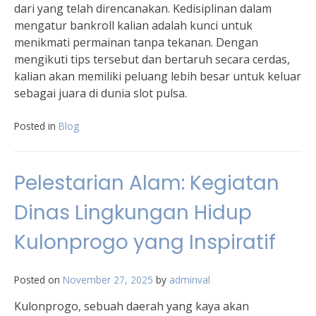
dari yang telah direncanakan. Kedisiplinan dalam
mengatur bankroll kalian adalah kunci untuk
menikmati permainan tanpa tekanan. Dengan
mengikuti tips tersebut dan bertaruh secara cerdas,
kalian akan memiliki peluang lebih besar untuk keluar
sebagai juara di dunia slot pulsa.
Posted in
Blog
Pelestarian Alam: Kegiatan
Dinas Lingkungan Hidup
Kulonprogo yang Inspiratif
Posted on
November 27, 2025
by
adminval
Kulonprogo, sebuah daerah yang kaya akan