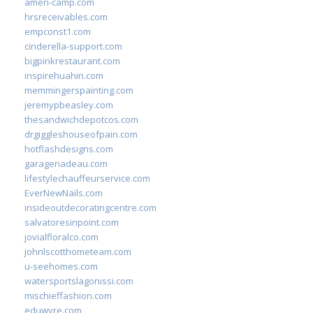
ameri-camp.com
hrsreceivables.com
empconst1.com
cinderella-support.com
bigpinkrestaurant.com
inspirehuahin.com
memmingerspainting.com
jeremypbeasley.com
thesandwichdepotcos.com
drgiggleshouseofpain.com
hotflashdesigns.com
garagenadeau.com
lifestylechauffeurservice.com
EverNewNails.com
insideoutdecoratingcentre.com
salvatoresinpoint.com
jovialfloralco.com
johnlscotthometeam.com
u-seehomes.com
watersportslagonissi.com
mischieffashion.com
eduwyre.com