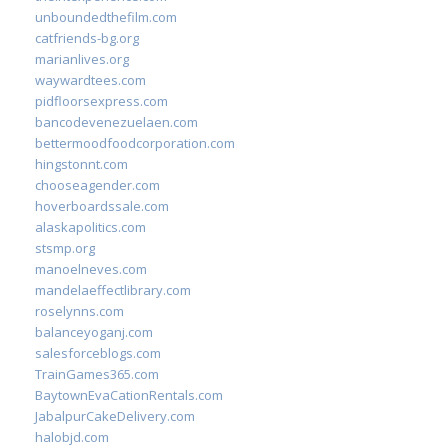
unboundedthefilm.com
catfriends-bg.org
marianlives.org
waywardtees.com
pidfloorsexpress.com
bancodevenezuelaen.com
bettermoodfoodcorporation.com
hingstonnt.com
chooseagender.com
hoverboardssale.com
alaskapolitics.com
stsmp.org
manoelneves.com
mandelaeffectlibrary.com
roselynns.com
balanceyoganj.com
salesforceblogs.com
TrainGames365.com
BaytownEvaCationRentals.com
JabalpurCakeDelivery.com
halobjd.com