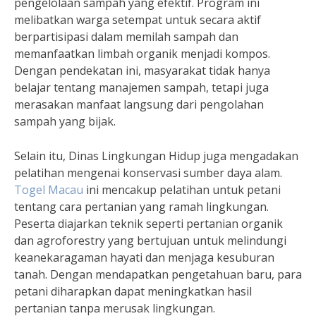
pengelolaan sampah yang efektif. Program ini
melibatkan warga setempat untuk secara aktif
berpartisipasi dalam memilah sampah dan
memanfaatkan limbah organik menjadi kompos.
Dengan pendekatan ini, masyarakat tidak hanya
belajar tentang manajemen sampah, tetapi juga
merasakan manfaat langsung dari pengolahan
sampah yang bijak.
Selain itu, Dinas Lingkungan Hidup juga mengadakan
pelatihan mengenai konservasi sumber daya alam.
Togel Macau
ini mencakup pelatihan untuk petani
tentang cara pertanian yang ramah lingkungan.
Peserta diajarkan teknik seperti pertanian organik
dan agroforestry yang bertujuan untuk melindungi
keanekaragaman hayati dan menjaga kesuburan
tanah. Dengan mendapatkan pengetahuan baru, para
petani diharapkan dapat meningkatkan hasil
pertanian tanpa merusak lingkungan.