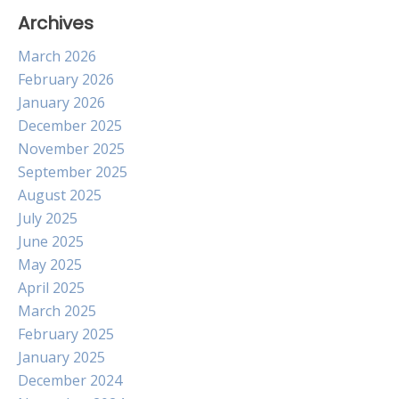
Archives
March 2026
February 2026
January 2026
December 2025
November 2025
September 2025
August 2025
July 2025
June 2025
May 2025
April 2025
March 2025
February 2025
January 2025
December 2024