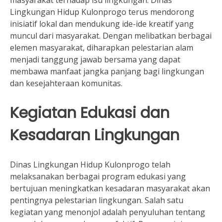
masyarakat terhadap isu lingkungan. Dinas
Lingkungan Hidup Kulonprogo terus mendorong
inisiatif lokal dan mendukung ide-ide kreatif yang
muncul dari masyarakat. Dengan melibatkan berbagai
elemen masyarakat, diharapkan pelestarian alam
menjadi tanggung jawab bersama yang dapat
membawa manfaat jangka panjang bagi lingkungan
dan kesejahteraan komunitas.
Kegiatan Edukasi dan
Kesadaran Lingkungan
Dinas Lingkungan Hidup Kulonprogo telah
melaksanakan berbagai program edukasi yang
bertujuan meningkatkan kesadaran masyarakat akan
pentingnya pelestarian lingkungan. Salah satu
kegiatan yang menonjol adalah penyuluhan tentang