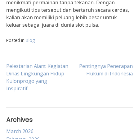
menikmati permainan tanpa tekanan. Dengan
mengikuti tips tersebut dan bertaruh secara cerdas,
kalian akan memiliki peluang lebih besar untuk
keluar sebagai juara di dunia slot pulsa.
Posted in
Blog
Post
Pelestarian Alam: Kegiatan
Pentingnya Penerapan
Dinas Lingkungan Hidup
Hukum di Indonesia
Kulonprogo yang
navigation
Inspiratif
Archives
March 2026