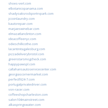
shoes-vert.com
elbotanicopanama.com
shadyoaksrockportrvpark.com
jccoinlaundry.com
kautorepair.com
marjaeswinebar.com
elmazatlanclinton.com
ideacoffeenyc.com
odieschillicothe.com
lacantinitagalesburg.com
pizzadeliverybristol.com
greenstarsmogcheck.com
happypawspl.com
callahansautoservicecenter.com
georgiascornermarket.com
perfectfit24-7.com
portugalprivatedriver.com
von-racer.com
coffeeshopcharleston.com
salon104mainstreet.com
alkaspringswater.com