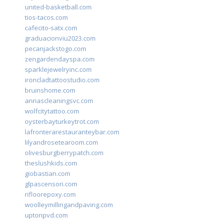
united-basketball.com
tios-tacos.com
cafecito-satx.com
graduacionviu2023.com
pecanjackstogo.com
zengardendayspa.com
sparklejewelryinc.com
ironcladtattoostudio.com
bruinshome.com
annascleaningsvc.com
wolfcitytattoo.com
oysterbayturkeytrot.com
lafronterarestauranteybar.com
lilyandrosetearoom.com
olivesburgberrypatch.com
theslushkids.com
giobastian.com
glpascensori.com
rifloorepoxy.com
woolleymillingandpaving.com
uptonpvd.com