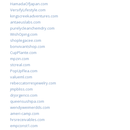
HamadaOfJapan.com
VersifyLifestyle.com
kingscreekadventures.com
antaeuslabs.com
purelycleanchemdry.com
WishOping.com
shoplegacee.com
bonvivantshop.com
CupPlante.com
mpzin.com
stcreal.com
PopUpFlea.com
valueml.com
rebeccatorresjewelry.com
jmpbliss.com
drjorgerico.com
queensushipa.com
wendyweimerdds.com
ameri-camp.com
hrsreceivables.com
empconst1.com