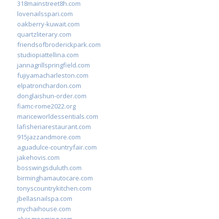
318mainstreet8h.com
lovenailsspari.com
oakberry-kuwait.com
quartzliterary.com
friendsofbroderickpark.com
studiopiattellina.com
jannagrillspringfield.com
fujiyamacharleston.com
elpatronchardon.com
donglaishun-order.com
fiamc-rome2022.org
mariceworldessentials.com
lafisheriarestaurant.com
915jazzandmore.com
aguadulce-countryfair.com
jakehovis.com
bosswingsduluth.com
birminghamautocare.com
tonyscountrykitchen.com
jbellasnailspa.com
mychaihouse.com
alvisgrooming.com