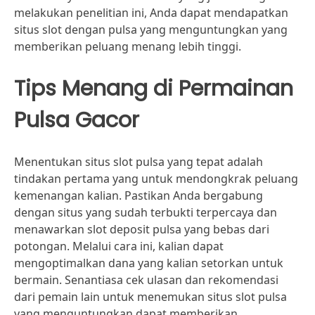
melakukan penelitian ini, Anda dapat mendapatkan
situs slot dengan pulsa yang menguntungkan yang
memberikan peluang menang lebih tinggi.
Tips Menang di Permainan
Pulsa Gacor
Menentukan situs slot pulsa yang tepat adalah
tindakan pertama yang untuk mendongkrak peluang
kemenangan kalian. Pastikan Anda bergabung
dengan situs yang sudah terbukti terpercaya dan
menawarkan slot deposit pulsa yang bebas dari
potongan. Melalui cara ini, kalian dapat
mengoptimalkan dana yang kalian setorkan untuk
bermain. Senantiasa cek ulasan dan rekomendasi
dari pemain lain untuk menemukan situs slot pulsa
yang menguntungkan dapat memberikan