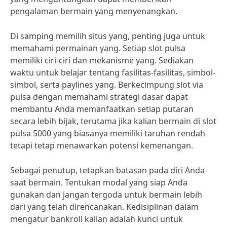
pengalaman bermain yang menyenangkan.
Di samping memilih situs yang, penting juga untuk
memahami permainan yang. Setiap slot pulsa
memiliki ciri-ciri dan mekanisme yang. Sediakan
waktu untuk belajar tentang fasilitas-fasilitas, simbol-
simbol, serta paylines yang. Berkecimpung slot via
pulsa dengan memahami strategi dasar dapat
membantu Anda memanfaatkan setiap putaran
secara lebih bijak, terutama jika kalian bermain di slot
pulsa 5000 yang biasanya memiliki taruhan rendah
tetapi tetap menawarkan potensi kemenangan.
Sebagai penutup, tetapkan batasan pada diri Anda
saat bermain. Tentukan modal yang siap Anda
gunakan dan jangan tergoda untuk bermain lebih
dari yang telah direncanakan. Kedisiplinan dalam
mengatur bankroll kalian adalah kunci untuk