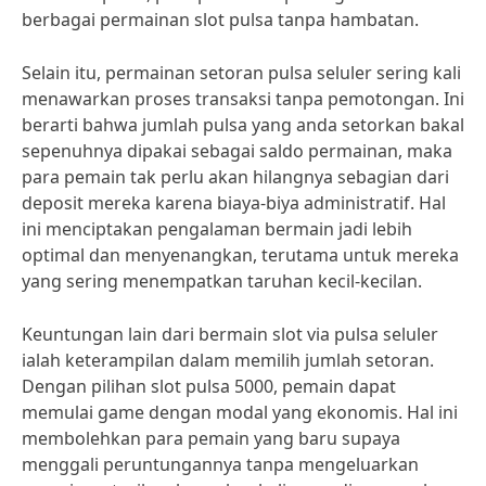
berbagai permainan slot pulsa tanpa hambatan.
Selain itu, permainan setoran pulsa seluler sering kali
menawarkan proses transaksi tanpa pemotongan. Ini
berarti bahwa jumlah pulsa yang anda setorkan bakal
sepenuhnya dipakai sebagai saldo permainan, maka
para pemain tak perlu akan hilangnya sebagian dari
deposit mereka karena biaya-biya administratif. Hal
ini menciptakan pengalaman bermain jadi lebih
optimal dan menyenangkan, terutama untuk mereka
yang sering menempatkan taruhan kecil-kecilan.
Keuntungan lain dari bermain slot via pulsa seluler
ialah keterampilan dalam memilih jumlah setoran.
Dengan pilihan slot pulsa 5000, pemain dapat
memulai game dengan modal yang ekonomis. Hal ini
membolehkan para pemain yang baru supaya
menggali peruntungannya tanpa mengeluarkan