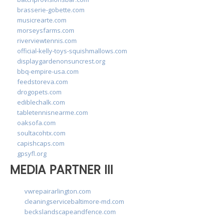
brasserie-gobette.com
musicrearte.com
morseysfarms.com
riverviewtennis.com
official-kelly-toys-squishmallows.com
displaygardenonsuncrest.org
bbq-empire-usa.com
feedstoreva.com
drogopets.com
ediblechalk.com
tabletennisnearme.com
oaksofa.com
soultacohtx.com
capishcaps.com
gpsyfl.org
MEDIA PARTNER III
vwrepairarlington.com
cleaningservicebaltimore-md.com
beckslandscapeandfence.com