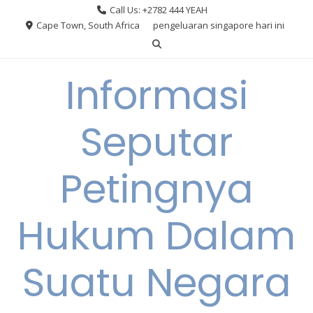
Skip
Call Us: +2782 444 YEAH
to
Cape Town, South Africa
pengeluaran singapore hari ini
content
Informasi
Seputar
Petingnya
Hukum Dalam
Suatu Negara