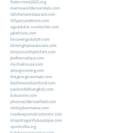
fiamc-rome2022.org
mariceworldessentials.com
lafisheriarestaurant.com
915jazzandmore.com
aguadulce-countryfair.com
jakehovis.com
bosswingsduluth.com
birminghamautocare.com
tonyscountrykitchen.com
jbellasnailspa.com
mychaihouse.com
alvisgrooming.com
thegeorginaestate.com
blythewoodseafood.com
paolosdelibangkok.com
bobacove.com
phoone24brookfield.com
mickeybarmama.com
roadwayconstructioninc.com
shopdragonflyboutique.com
sportszilla.org
batchprovisionsbar.com