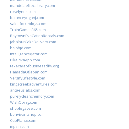
mandelaeffectlibrary.com
roselynns.com
balanceyoganj.com
salesforceblogs.com
TrainGames365.com
BaytownEvaCationRentals.com
JabalpurCakeDelivery.com
halobjd.com
intelligenceqatar.com
PikaPikaApp.com
takecareofbusinessdfw.org
HamadaOfJapan.com
VersifyLifestyle.com
kingscreekadventures.com
antaeuslabs.com
purelycleanchemdry.com
WishOping.com
shoplegacee.com
bonvivantshop.com
CupPlante.com
mpzin.com