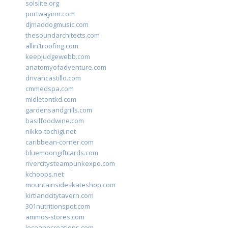
solslite.org
portwayinn.com
djmaddogmusic.com
thesoundarchitects.com
allin1roofing.com
keepjudgewebb.com
anatomyofadventure.com
drivancastillo.com
cmmedspa.com
midletontkd.com
gardensandgrills.com
basilfoodwine.com
nikko-tochigi.net
caribbean-corner.com
bluemoongiftcards.com
rivercitysteampunkexpo.com
kchoops.net
mountainsideskateshop.com
kirtlandcitytavern.com
301nutritionspot.com
ammos-stores.com
loceanecreations.com