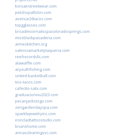
korsairstreetwear.com
petshopallston.com
avenue26tacos.com
topgglasses.com
broadmoornailsspacoloradosprings.com
missblackpasadena.com
anneskitchen.org
valenciamarketytaqueria.com
reefrecordsllc.com
alawaffle.com
aryouthfishing.com
united-basketball.com
tios-tacos.com
cafecito-satx.com
graduacionviu2023.com
pecanjackstogo.com
zengardendayspa.com
sparklejewelryinc.com
ironcladtattoostudio.com
bruinshome.com
annascleaningsvc.com