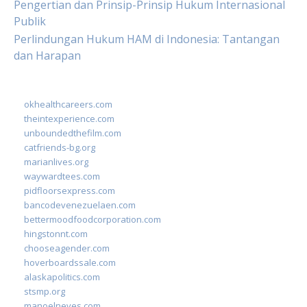
Pengertian dan Prinsip-Prinsip Hukum Internasional
Publik
Perlindungan Hukum HAM di Indonesia: Tantangan
dan Harapan
okhealthcareers.com
theintexperience.com
unboundedthefilm.com
catfriends-bg.org
marianlives.org
waywardtees.com
pidfloorsexpress.com
bancodevenezuelaen.com
bettermoodfoodcorporation.com
hingstonnt.com
chooseagender.com
hoverboardssale.com
alaskapolitics.com
stsmp.org
manoelneves.com