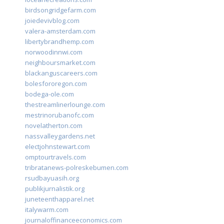
birdsongridgefarm.com
joiedevivblog.com
valera-amsterdam.com
libertybrandhemp.com
norwoodinnwi.com
neighboursmarket.com
blackanguscareers.com
bolesfororegon.com
bodega-ole.com
thestreamlinerlounge.com
mestrinorubanofc.com
novelatherton.com
nassvalleygardens.net
electjohnstewart.com
omptourtravels.com
tribratanews-polreskebumen.com
rsudbayuasih.org
publikjurnalistik.org
juneteenthapparel.net
italywarm.com
journaloffinanceeconomics.com