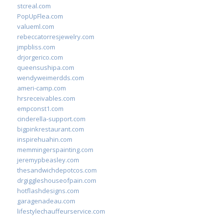
stcreal.com
PopUpFlea.com
valueml.com
rebeccatorresjewelry.com
jmpbliss.com
drjorgerico.com
queensushipa.com
wendyweimerdds.com
ameri-camp.com
hrsreceivables.com
empconst1.com
cinderella-support.com
bigpinkrestaurant.com
inspirehuahin.com
memmingerspainting.com
jeremypbeasley.com
thesandwichdepotcos.com
drgiggleshouseofpain.com
hotflashdesigns.com
garagenadeau.com
lifestylechauffeurservice.com