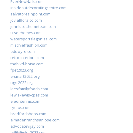
EverNewNails.com
insideoutdecoratingcentre.com
salvatoresinpoint.com
jovialfloralco.com
johnlscotthometeam.com
u-seehomes.com
watersportslagonissi.com
mischieffashion.com
eduwyre.com
retro-interiors.com
theblvd-boise.com
fpet2023.org
e-smart2022.org
ngrc2022.org
leesfamilyfoods.com
lewis-lewis-cpas.com
eleontennis.com
cyetus.com
bradfordshops.com
almadenranchsanjose.com
advocatevijay.com
adlibilimler2023.com