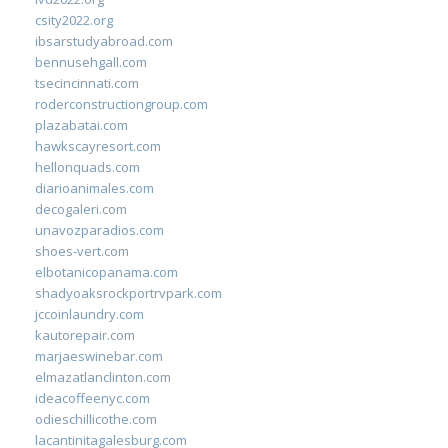
csity2022.org
ibsarstudyabroad.com
bennusehgall.com
tsecincinnati.com
roderconstructiongroup.com
plazabatai.com
hawkscayresort.com
hellonquads.com
diarioanimales.com
decogaleri.com
unavozparadios.com
shoes-vert.com
elbotanicopanama.com
shadyoaksrockportrvpark.com
jccoinlaundry.com
kautorepair.com
marjaeswinebar.com
elmazatlanclinton.com
ideacoffeenyc.com
odieschillicothe.com
lacantinitagalesburg.com