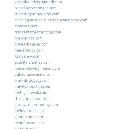
vistaaltadelveramendi.com
coastlinecateringnc.com
cuesburgershouston.com
psicologiaespecializadaencampeche.com
dmtacos.com
crescentstreetprinting.com
hornopizza.com
driveadragster.com
hematologa.com
lizaivanov.com
guesttinyhomes.com
home-plow-by-meyer.com
palatelatincuisine.com
blackdoglegacy.com
eatvivahouston.com
thebigshowok.com
chimeandstave.com
greatwallseafoodny.com
theloverose.com
gabriovoice.com
resinflowart.com
p-sports.net