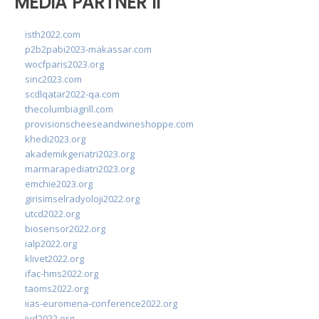
MEDIA PARTNER II
isth2022.com
p2b2pabi2023-makassar.com
wocfparis2023.org
sinc2023.com
scdlqatar2022-qa.com
thecolumbiagrill.com
provisionscheeseandwineshoppe.com
khedi2023.org
akademikgeriatri2023.org
marmarapediatri2023.org
emchie2023.org
girisimselradyoloji2022.org
utcd2022.org
biosensor2022.org
ialp2022.org
klivet2022.org
ifac-hms2022.org
taoms2022.org
iias-euromena-conference2022.org
ivd2022.org