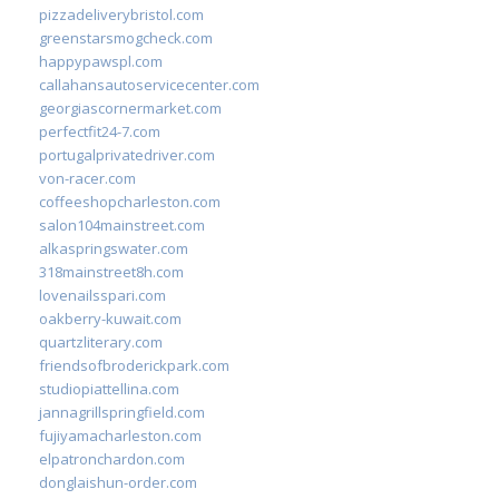
pizzadeliverybristol.com
greenstarsmogcheck.com
happypawspl.com
callahansautoservicecenter.com
georgiascornermarket.com
perfectfit24-7.com
portugalprivatedriver.com
von-racer.com
coffeeshopcharleston.com
salon104mainstreet.com
alkaspringswater.com
318mainstreet8h.com
lovenailsspari.com
oakberry-kuwait.com
quartzliterary.com
friendsofbroderickpark.com
studiopiattellina.com
jannagrillspringfield.com
fujiyamacharleston.com
elpatronchardon.com
donglaishun-order.com