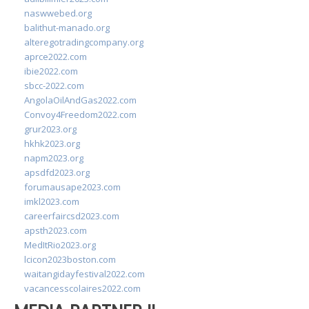
naswwebed.org
balithut-manado.org
alteregotradingcompany.org
aprce2022.com
ibie2022.com
sbcc-2022.com
AngolaOilAndGas2022.com
Convoy4Freedom2022.com
grur2023.org
hkhk2023.org
napm2023.org
apsdfd2023.org
forumausape2023.com
imkl2023.com
careerfaircsd2023.com
apsth2023.com
MedItRio2023.org
lcicon2023boston.com
waitangidayfestival2022.com
vacancesscolaires2022.com