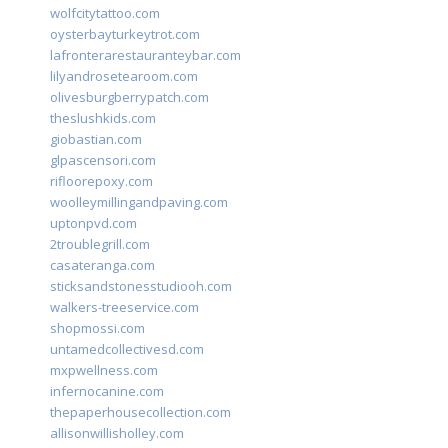
wolfcitytattoo.com
oysterbayturkeytrot.com
lafronterarestauranteybar.com
lilyandrosetearoom.com
olivesburgberrypatch.com
theslushkids.com
giobastian.com
glpascensori.com
rifloorepoxy.com
woolleymillingandpaving.com
uptonpvd.com
2troublegrill.com
casateranga.com
sticksandstonesstudiooh.com
walkers-treeservice.com
shopmossi.com
untamedcollectivesd.com
mxpwellness.com
infernocanine.com
thepaperhousecollection.com
allisonwillisholley.com