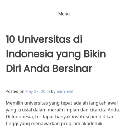
Menu
10 Universitas di
Indonesia yang Bikin
Diri Anda Bersinar
Posted on
May 27, 2025
by
adminval
Memilih universitas yang tepat adalah langkah awal
yang krusial dalam meraih impian dan cita-cita Anda.
Di Indonesia, terdapat banyak institusi pendidikan
tinggi yang menawarkan program akademik