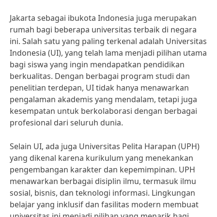
Jakarta sebagai ibukota Indonesia juga merupakan
rumah bagi beberapa universitas terbaik di negara
ini. Salah satu yang paling terkenal adalah Universitas
Indonesia (UI), yang telah lama menjadi pilihan utama
bagi siswa yang ingin mendapatkan pendidikan
berkualitas. Dengan berbagai program studi dan
penelitian terdepan, UI tidak hanya menawarkan
pengalaman akademis yang mendalam, tetapi juga
kesempatan untuk berkolaborasi dengan berbagai
profesional dari seluruh dunia.
Selain UI, ada juga Universitas Pelita Harapan (UPH)
yang dikenal karena kurikulum yang menekankan
pengembangan karakter dan kepemimpinan. UPH
menawarkan berbagai disiplin ilmu, termasuk ilmu
sosial, bisnis, dan teknologi informasi. Lingkungan
belajar yang inklusif dan fasilitas modern membuat
universitas ini menjadi pilihan yang menarik bagi