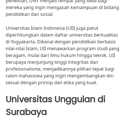
penelitian, UNY menjadi tempat yang ideal bagi
mereka yang ingin mengasah kemampuan di bidang
pendidikan dan sosial.
Universitas Islam Indonesia (UII) juga patut
diperhitungkan dalam daftar universitas berkualitas
di Yogyakarta. Dikenal dengan pendidikan berbasis
nilai-nilai Islam, UII menawarkan program studi yang
beragam, mulai dari ilmu hukum hingga teknik. UII
berupaya menjunjung tinggi integritas dan
profesionalisme, menjadikannya pilihan tepat bagi
calon mahasiswa yang ingin mengembangkan diri
sesuai dengan prinsip dan etika yang kuat.
Universitas Unggulan di
Surabaya