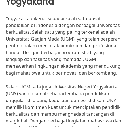
Yogyakarta
Yogyakarta dikenal sebagai salah satu pusat
pendidikan di Indonesia dengan berbagai universitas
berkualitas. Salah satu yang paling terkenal adalah
Universitas Gadjah Mada (UGM), yang telah berperan
penting dalam mencetak pemimpin dan profesional
handal. Dengan berbagai program studi yang
lengkap dan fasilitas yang memadai, UGM
menawarkan lingkungan akademis yang mendukung
bagi mahasiswa untuk berinovasi dan berkembang.
Selain UGM, ada juga Universitas Negeri Yogyakarta
(UNY) yang dikenal sebagai lembaga pendidikan
unggulan di bidang keguruan dan pendidikan. UNY
memiliki komitmen kuat untuk menciptakan pendidik
berkualitas dan mampu menghadapi tantangan di
era global. Dengan berbagai kegiatan mahasiswa dan