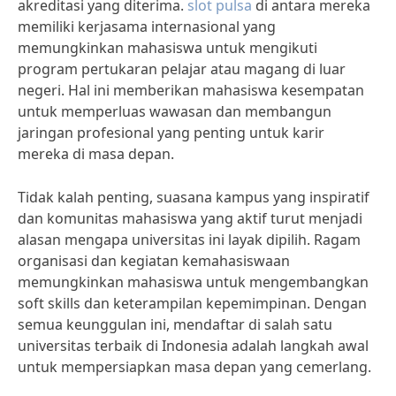
akreditasi yang diterima.
slot pulsa
di antara mereka
memiliki kerjasama internasional yang
memungkinkan mahasiswa untuk mengikuti
program pertukaran pelajar atau magang di luar
negeri. Hal ini memberikan mahasiswa kesempatan
untuk memperluas wawasan dan membangun
jaringan profesional yang penting untuk karir
mereka di masa depan.
Tidak kalah penting, suasana kampus yang inspiratif
dan komunitas mahasiswa yang aktif turut menjadi
alasan mengapa universitas ini layak dipilih. Ragam
organisasi dan kegiatan kemahasiswaan
memungkinkan mahasiswa untuk mengembangkan
soft skills dan keterampilan kepemimpinan. Dengan
semua keunggulan ini, mendaftar di salah satu
universitas terbaik di Indonesia adalah langkah awal
untuk mempersiapkan masa depan yang cemerlang.