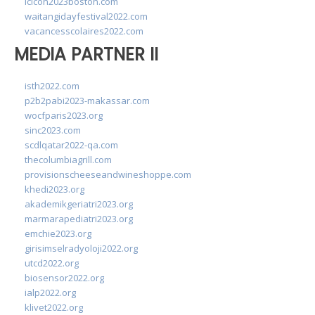
lcicon2023boston.com
waitangidayfestival2022.com
vacancesscolaires2022.com
MEDIA PARTNER II
isth2022.com
p2b2pabi2023-makassar.com
wocfparis2023.org
sinc2023.com
scdlqatar2022-qa.com
thecolumbiagrill.com
provisionscheeseandwineshoppe.com
khedi2023.org
akademikgeriatri2023.org
marmarapediatri2023.org
emchie2023.org
girisimselradyoloji2022.org
utcd2022.org
biosensor2022.org
ialp2022.org
klivet2022.org