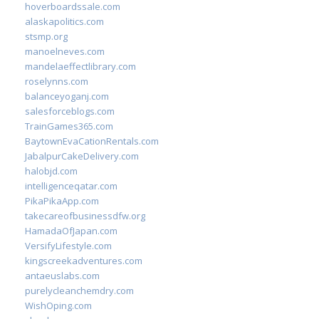
hoverboardssale.com
alaskapolitics.com
stsmp.org
manoelneves.com
mandelaeffectlibrary.com
roselynns.com
balanceyoganj.com
salesforceblogs.com
TrainGames365.com
BaytownEvaCationRentals.com
JabalpurCakeDelivery.com
halobjd.com
intelligenceqatar.com
PikaPikaApp.com
takecareofbusinessdfw.org
HamadaOfJapan.com
VersifyLifestyle.com
kingscreekadventures.com
antaeuslabs.com
purelycleanchemdry.com
WishOping.com