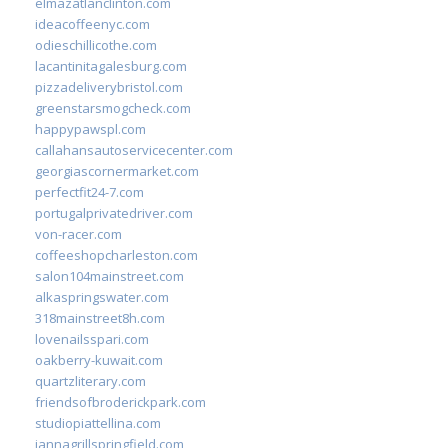
elmazatlanclinton.com
ideacoffeenyc.com
odieschillicothe.com
lacantinitagalesburg.com
pizzadeliverybristol.com
greenstarsmogcheck.com
happypawspl.com
callahansautoservicecenter.com
georgiascornermarket.com
perfectfit24-7.com
portugalprivatedriver.com
von-racer.com
coffeeshopcharleston.com
salon104mainstreet.com
alkaspringswater.com
318mainstreet8h.com
lovenailsspari.com
oakberry-kuwait.com
quartzliterary.com
friendsofbroderickpark.com
studiopiattellina.com
jannagrillspringfield.com