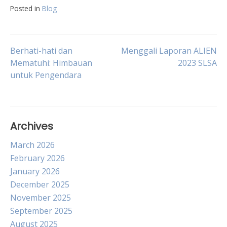
Posted in
Blog
Post
Berhati-hati dan
Menggali Laporan ALIEN
Mematuhi: Himbauan
2023 SLSA
untuk Pengendara
navigation
Archives
March 2026
February 2026
January 2026
December 2025
November 2025
September 2025
August 2025