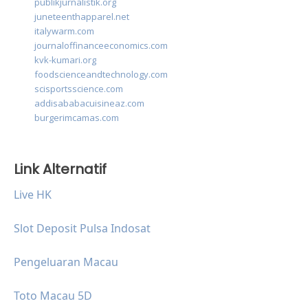
publikjurnalistik.org
juneteenthapparel.net
italywarm.com
journaloffinanceeconomics.com
kvk-kumari.org
foodscienceandtechnology.com
scisportsscience.com
addisababacuisineaz.com
burgerimcamas.com
Link Alternatif
Live HK
Slot Deposit Pulsa Indosat
Pengeluaran Macau
Toto Macau 5D