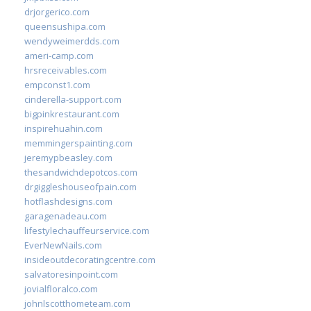
drjorgerico.com
queensushipa.com
wendyweimerdds.com
ameri-camp.com
hrsreceivables.com
empconst1.com
cinderella-support.com
bigpinkrestaurant.com
inspirehuahin.com
memmingerspainting.com
jeremypbeasley.com
thesandwichdepotcos.com
drgiggleshouseofpain.com
hotflashdesigns.com
garagenadeau.com
lifestylechauffeurservice.com
EverNewNails.com
insideoutdecoratingcentre.com
salvatoresinpoint.com
jovialfloralco.com
johnlscotthometeam.com