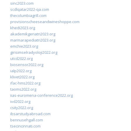
sinc2023.com
scdlqatar2022-qa.com
thecolumbiagrill.com
provisionscheeseandwineshoppe.com
khedi2023.org
akademikgeriatri2023.org
marmarapediatri2023.org
emchie2023.org
girisimselradyoloji2022.org
utcd2022.org
biosensor2022.org
ialp2022.org
klivet2022.org
ifac-hms2022.org
taoms2022.org
iias-euromena-conference2022.org
ivd2022.org
csity2022.org
ibsarstudyabroad.com
bennusehgall.com
tsecincinnati.com