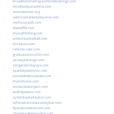
broadmoornailsspacoloradosprings.com
missblackpasadena.com
anneskitchen.org
valenciamarketytaqueria.com
reefrecordsllc.com
alawaffle.com
aryouthfishing.com
united-basketball.com
tios-tacos.com
cafecito-satx.com
graduacionviu2023.com
pecanjackstogo.com
zengardendayspa.com
sparklejewelryinc.com
ironcladtattoostudio.com
bruinshome.com
annascleaningsvc.com
wolfcitytattoo.com
oysterbayturkeytrot.com
lafronterarestauranteybar.com
lilyandrosetearoom.com
olivesburgberrypatch.com