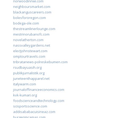
norwoodinnwi.com
neighboursmarket.com
blackanguscareers.com
bolesfororegon.com
bodega-ole.com
thestreamlinerlounge.com
mestrinorubanofc.com
novelatherton.com
nassvalleygardens.net
electjohnstewart.com
omptourtravels.com
tribratanews-polreskebumen.com
rsudbayuasih.org
publikjurnalistik.org
juneteenthapparel.net
italywarm.com
journaloffinanceeconomics.com
kvk-kumari.org
foodscienceandtechnology.com
scisportsscience.com
addisababacuisineaz.com
burgerimcamas.com