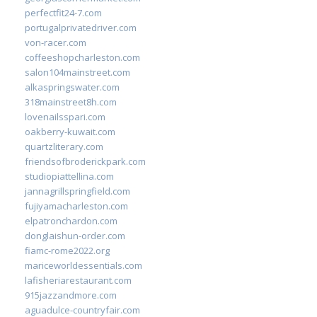
perfectfit24-7.com
portugalprivatedriver.com
von-racer.com
coffeeshopcharleston.com
salon104mainstreet.com
alkaspringswater.com
318mainstreet8h.com
lovenailsspari.com
oakberry-kuwait.com
quartzliterary.com
friendsofbroderickpark.com
studiopiattellina.com
jannagrillspringfield.com
fujiyamacharleston.com
elpatronchardon.com
donglaishun-order.com
fiamc-rome2022.org
mariceworldessentials.com
lafisheriarestaurant.com
915jazzandmore.com
aguadulce-countryfair.com