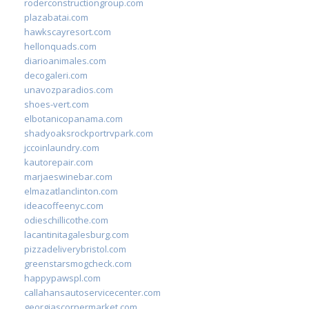
roderconstructiongroup.com
plazabatai.com
hawkscayresort.com
hellonquads.com
diarioanimales.com
decogaleri.com
unavozparadios.com
shoes-vert.com
elbotanicopanama.com
shadyoaksrockportrvpark.com
jccoinlaundry.com
kautorepair.com
marjaeswinebar.com
elmazatlanclinton.com
ideacoffeenyc.com
odieschillicothe.com
lacantinitagalesburg.com
pizzadeliverybristol.com
greenstarsmogcheck.com
happypawspl.com
callahansautoservicecenter.com
georgiascornermarket.com