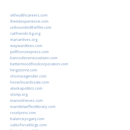
okhealthcareers.com
theintexperience.com
unboundedthefilm.com
catfriends-bg.org
marianlives.org
waywardtees.com
pidfloorsexpress.com
bancodevenezuelaen.com
bettermoodfoodcorporation.com
hingstonnt.com
chooseagender.com
hoverboardssale.com
alaskapolitics.com
stsmp.org
manoelneves.com
mandelaeffectlibrary.com
roselynns.com
balanceyoganj.com
salesforceblogs.com