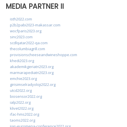
MEDIA PARTNER II
isth2022.com
p2b2pabi2023-makassar.com
wocfparis2023.org
sinc2023.com
scdlqatar2022-qa.com
thecolumbiagrill.com
provisionscheeseandwineshoppe.com
khedi2023.org
akademikgeriatri2023.org
marmarapediatri2023.org
emchie2023.org
girisimselradyoloji2022.org
utcd2022.org
biosensor2022.org
ialp2022.org
klivet2022.org
ifac-hms2022.org
taoms2022.org
iias-euromena-conference2022.org