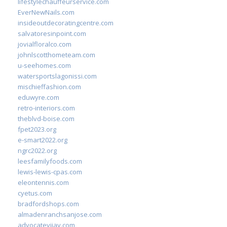
lifestylechauffeurservice.com
EverNewNails.com
insideoutdecoratingcentre.com
salvatoresinpoint.com
jovialfloralco.com
johnlscotthometeam.com
u-seehomes.com
watersportslagonissi.com
mischieffashion.com
eduwyre.com
retro-interiors.com
theblvd-boise.com
fpet2023.org
e-smart2022.org
ngrc2022.org
leesfamilyfoods.com
lewis-lewis-cpas.com
eleontennis.com
cyetus.com
bradfordshops.com
almadenranchsanjose.com
advocatevijay.com