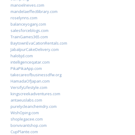
manoelneves.com
mandelaeffectlibrary.com
roselynns.com
balanceyoganj.com
salesforceblogs.com
TrainGames365.com
BaytownEvaCationRentals.com
JabalpurCakeDelivery.com
halobjd.com
intelligenceqatar.com
PikaPikaApp.com
takecareofbusinessdfw.org
HamadaOfJapan.com
VersifyLifestyle.com
kingscreekadventures.com
antaeuslabs.com
purelycleanchemdry.com
WishOping.com
shoplegacee.com
bonvivantshop.com
CupPlante.com