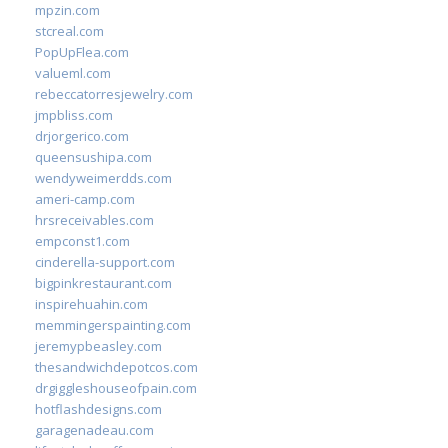
mpzin.com
stcreal.com
PopUpFlea.com
valueml.com
rebeccatorresjewelry.com
jmpbliss.com
drjorgerico.com
queensushipa.com
wendyweimerdds.com
ameri-camp.com
hrsreceivables.com
empconst1.com
cinderella-support.com
bigpinkrestaurant.com
inspirehuahin.com
memmingerspainting.com
jeremypbeasley.com
thesandwichdepotcos.com
drgiggleshouseofpain.com
hotflashdesigns.com
garagenadeau.com