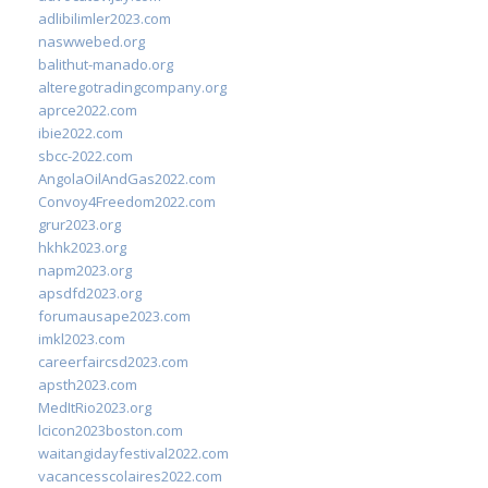
adlibilimler2023.com
naswwebed.org
balithut-manado.org
alteregotradingcompany.org
aprce2022.com
ibie2022.com
sbcc-2022.com
AngolaOilAndGas2022.com
Convoy4Freedom2022.com
grur2023.org
hkhk2023.org
napm2023.org
apsdfd2023.org
forumausape2023.com
imkl2023.com
careerfaircsd2023.com
apsth2023.com
MedItRio2023.org
lcicon2023boston.com
waitangidayfestival2022.com
vacancesscolaires2022.com