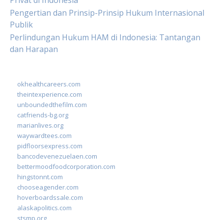
Privat di Indonesia
Pengertian dan Prinsip-Prinsip Hukum Internasional
Publik
Perlindungan Hukum HAM di Indonesia: Tantangan
dan Harapan
okhealthcareers.com
theintexperience.com
unboundedthefilm.com
catfriends-bg.org
marianlives.org
waywardtees.com
pidfloorsexpress.com
bancodevenezuelaen.com
bettermoodfoodcorporation.com
hingstonnt.com
chooseagender.com
hoverboardssale.com
alaskapolitics.com
stsmp.org