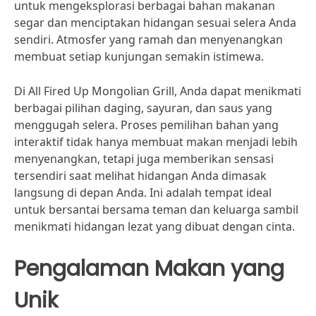
untuk mengeksplorasi berbagai bahan makanan
segar dan menciptakan hidangan sesuai selera Anda
sendiri. Atmosfer yang ramah dan menyenangkan
membuat setiap kunjungan semakin istimewa.
Di All Fired Up Mongolian Grill, Anda dapat menikmati
berbagai pilihan daging, sayuran, dan saus yang
menggugah selera. Proses pemilihan bahan yang
interaktif tidak hanya membuat makan menjadi lebih
menyenangkan, tetapi juga memberikan sensasi
tersendiri saat melihat hidangan Anda dimasak
langsung di depan Anda. Ini adalah tempat ideal
untuk bersantai bersama teman dan keluarga sambil
menikmati hidangan lezat yang dibuat dengan cinta.
Pengalaman Makan yang
Unik