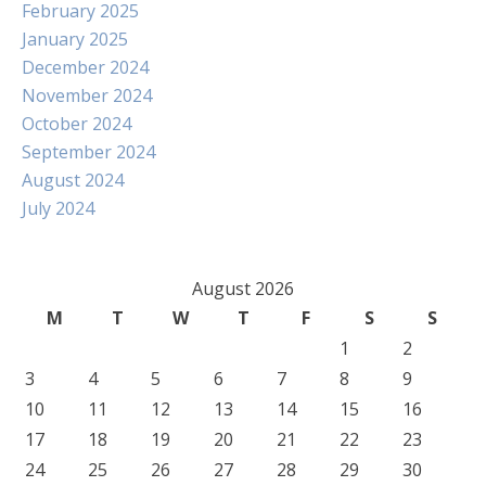
February 2025
January 2025
December 2024
November 2024
October 2024
September 2024
August 2024
July 2024
August 2026
M
T
W
T
F
S
S
1
2
3
4
5
6
7
8
9
10
11
12
13
14
15
16
17
18
19
20
21
22
23
24
25
26
27
28
29
30