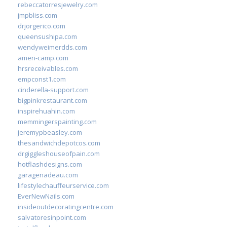
rebeccatorresjewelry.com
jmpbliss.com
drjorgerico.com
queensushipa.com
wendyweimerdds.com
ameri-camp.com
hrsreceivables.com
empconst1.com
cinderella-support.com
bigpinkrestaurant.com
inspirehuahin.com
memmingerspainting.com
jeremypbeasley.com
thesandwichdepotcos.com
drgiggleshouseofpain.com
hotflashdesigns.com
garagenadeau.com
lifestylechauffeurservice.com
EverNewNails.com
insideoutdecoratingcentre.com
salvatoresinpoint.com