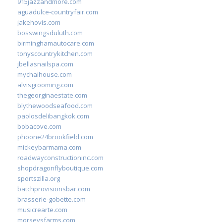
915jazzandmore.com
aguadulce-countryfair.com
jakehovis.com
bosswingsduluth.com
birminghamautocare.com
tonyscountrykitchen.com
jbellasnailspa.com
mychaihouse.com
alvisgrooming.com
thegeorginaestate.com
blythewoodseafood.com
paolosdelibangkok.com
bobacove.com
phoone24brookfield.com
mickeybarmama.com
roadwayconstructioninc.com
shopdragonflyboutique.com
sportszilla.org
batchprovisionsbar.com
brasserie-gobette.com
musicrearte.com
morseysfarms.com