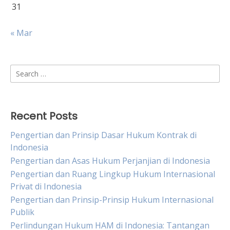
31
« Mar
Search
for:
Recent Posts
Pengertian dan Prinsip Dasar Hukum Kontrak di
Indonesia
Pengertian dan Asas Hukum Perjanjian di Indonesia
Pengertian dan Ruang Lingkup Hukum Internasional
Privat di Indonesia
Pengertian dan Prinsip-Prinsip Hukum Internasional
Publik
Perlindungan Hukum HAM di Indonesia: Tantangan