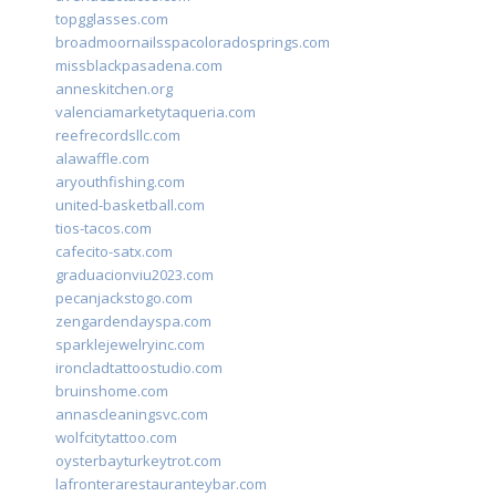
topgglasses.com
broadmoornailsspacoloradosprings.com
missblackpasadena.com
anneskitchen.org
valenciamarketytaqueria.com
reefrecordsllc.com
alawaffle.com
aryouthfishing.com
united-basketball.com
tios-tacos.com
cafecito-satx.com
graduacionviu2023.com
pecanjackstogo.com
zengardendayspa.com
sparklejewelryinc.com
ironcladtattoostudio.com
bruinshome.com
annascleaningsvc.com
wolfcitytattoo.com
oysterbayturkeytrot.com
lafronterarestauranteybar.com