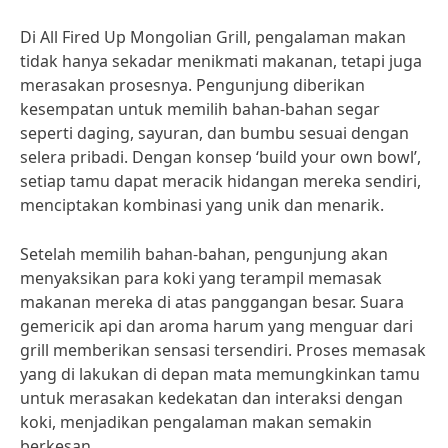
Di All Fired Up Mongolian Grill, pengalaman makan
tidak hanya sekadar menikmati makanan, tetapi juga
merasakan prosesnya. Pengunjung diberikan
kesempatan untuk memilih bahan-bahan segar
seperti daging, sayuran, dan bumbu sesuai dengan
selera pribadi. Dengan konsep ‘build your own bowl’,
setiap tamu dapat meracik hidangan mereka sendiri,
menciptakan kombinasi yang unik dan menarik.
Setelah memilih bahan-bahan, pengunjung akan
menyaksikan para koki yang terampil memasak
makanan mereka di atas panggangan besar. Suara
gemericik api dan aroma harum yang menguar dari
grill memberikan sensasi tersendiri. Proses memasak
yang di lakukan di depan mata memungkinkan tamu
untuk merasakan kedekatan dan interaksi dengan
koki, menjadikan pengalaman makan semakin
berkesan.