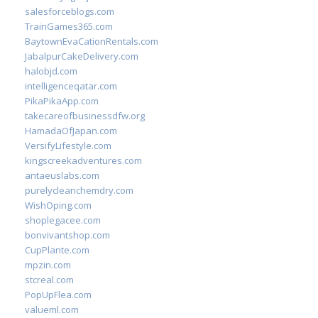
salesforceblogs.com
TrainGames365.com
BaytownEvaCationRentals.com
JabalpurCakeDelivery.com
halobjd.com
intelligenceqatar.com
PikaPikaApp.com
takecareofbusinessdfw.org
HamadaOfJapan.com
VersifyLifestyle.com
kingscreekadventures.com
antaeuslabs.com
purelycleanchemdry.com
WishOping.com
shoplegacee.com
bonvivantshop.com
CupPlante.com
mpzin.com
stcreal.com
PopUpFlea.com
valueml.com