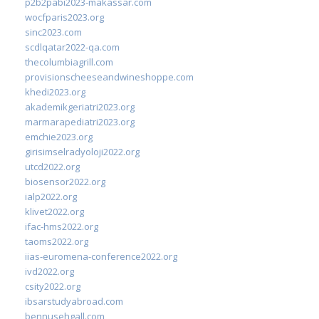
p2b2pabi2023-makassar.com
wocfparis2023.org
sinc2023.com
scdlqatar2022-qa.com
thecolumbiagrill.com
provisionscheeseandwineshoppe.com
khedi2023.org
akademikgeriatri2023.org
marmarapediatri2023.org
emchie2023.org
girisimselradyoloji2022.org
utcd2022.org
biosensor2022.org
ialp2022.org
klivet2022.org
ifac-hms2022.org
taoms2022.org
iias-euromena-conference2022.org
ivd2022.org
csity2022.org
ibsarstudyabroad.com
bennusehgall.com