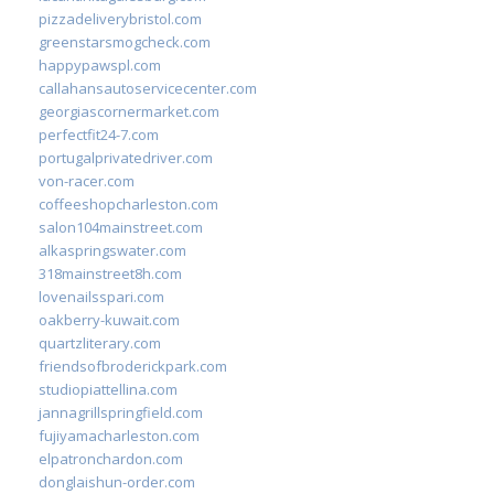
pizzadeliverybristol.com
greenstarsmogcheck.com
happypawspl.com
callahansautoservicecenter.com
georgiascornermarket.com
perfectfit24-7.com
portugalprivatedriver.com
von-racer.com
coffeeshopcharleston.com
salon104mainstreet.com
alkaspringswater.com
318mainstreet8h.com
lovenailsspari.com
oakberry-kuwait.com
quartzliterary.com
friendsofbroderickpark.com
studiopiattellina.com
jannagrillspringfield.com
fujiyamacharleston.com
elpatronchardon.com
donglaishun-order.com