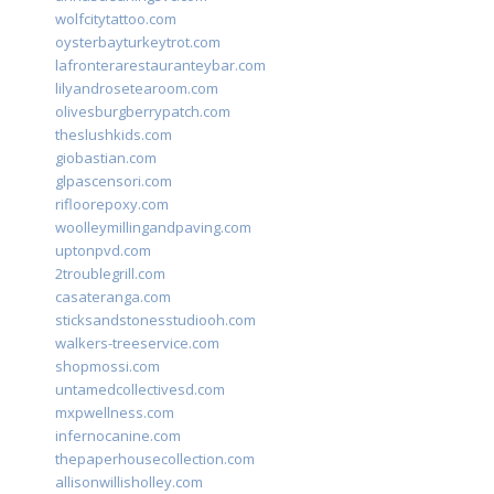
wolfcitytattoo.com
oysterbayturkeytrot.com
lafronterarestauranteybar.com
lilyandrosetearoom.com
olivesburgberrypatch.com
theslushkids.com
giobastian.com
glpascensori.com
rifloorepoxy.com
woolleymillingandpaving.com
uptonpvd.com
2troublegrill.com
casateranga.com
sticksandstonesstudiooh.com
walkers-treeservice.com
shopmossi.com
untamedcollectivesd.com
mxpwellness.com
infernocanine.com
thepaperhousecollection.com
allisonwillisholley.com