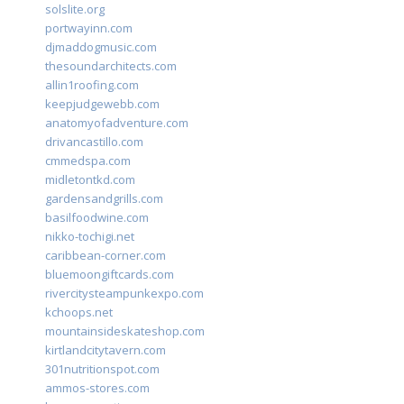
solslite.org
portwayinn.com
djmaddogmusic.com
thesoundarchitects.com
allin1roofing.com
keepjudgewebb.com
anatomyofadventure.com
drivancastillo.com
cmmedspa.com
midletontkd.com
gardensandgrills.com
basilfoodwine.com
nikko-tochigi.net
caribbean-corner.com
bluemoongiftcards.com
rivercitysteampunkexpo.com
kchoops.net
mountainsideskateshop.com
kirtlandcitytavern.com
301nutritionspot.com
ammos-stores.com