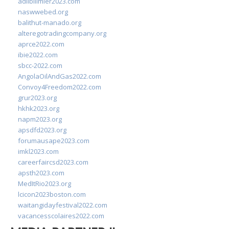
adlibilimler2023.com
naswwebed.org
balithut-manado.org
alteregotradingcompany.org
aprce2022.com
ibie2022.com
sbcc-2022.com
AngolaOilAndGas2022.com
Convoy4Freedom2022.com
grur2023.org
hkhk2023.org
napm2023.org
apsdfd2023.org
forumausape2023.com
imkl2023.com
careerfaircsd2023.com
apsth2023.com
MedItRio2023.org
lcicon2023boston.com
waitangidayfestival2022.com
vacancesscolaires2022.com