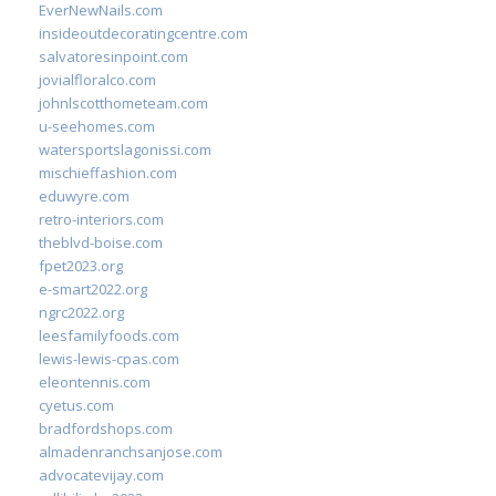
EverNewNails.com
insideoutdecoratingcentre.com
salvatoresinpoint.com
jovialfloralco.com
johnlscotthometeam.com
u-seehomes.com
watersportslagonissi.com
mischieffashion.com
eduwyre.com
retro-interiors.com
theblvd-boise.com
fpet2023.org
e-smart2022.org
ngrc2022.org
leesfamilyfoods.com
lewis-lewis-cpas.com
eleontennis.com
cyetus.com
bradfordshops.com
almadenranchsanjose.com
advocatevijay.com