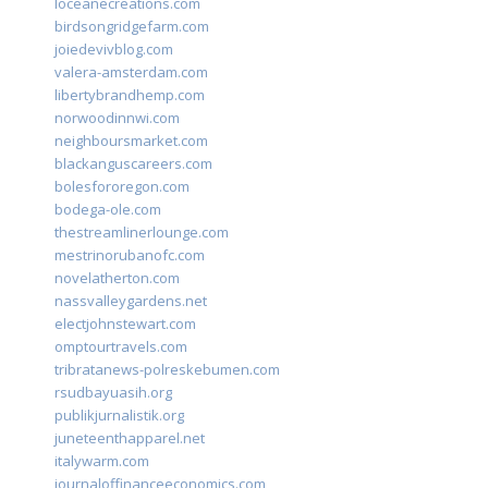
loceanecreations.com
birdsongridgefarm.com
joiedevivblog.com
valera-amsterdam.com
libertybrandhemp.com
norwoodinnwi.com
neighboursmarket.com
blackanguscareers.com
bolesfororegon.com
bodega-ole.com
thestreamlinerlounge.com
mestrinorubanofc.com
novelatherton.com
nassvalleygardens.net
electjohnstewart.com
omptourtravels.com
tribratanews-polreskebumen.com
rsudbayuasih.org
publikjurnalistik.org
juneteenthapparel.net
italywarm.com
journaloffinanceeconomics.com