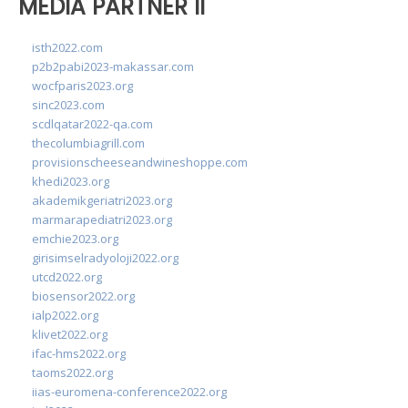
MEDIA PARTNER II
isth2022.com
p2b2pabi2023-makassar.com
wocfparis2023.org
sinc2023.com
scdlqatar2022-qa.com
thecolumbiagrill.com
provisionscheeseandwineshoppe.com
khedi2023.org
akademikgeriatri2023.org
marmarapediatri2023.org
emchie2023.org
girisimselradyoloji2022.org
utcd2022.org
biosensor2022.org
ialp2022.org
klivet2022.org
ifac-hms2022.org
taoms2022.org
iias-euromena-conference2022.org