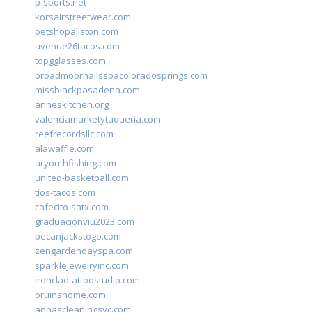
p-sports.net
korsairstreetwear.com
petshopallston.com
avenue26tacos.com
topgglasses.com
broadmoornailsspacoloradosprings.com
missblackpasadena.com
anneskitchen.org
valenciamarketytaqueria.com
reefrecordsllc.com
alawaffle.com
aryouthfishing.com
united-basketball.com
tios-tacos.com
cafecito-satx.com
graduacionviu2023.com
pecanjackstogo.com
zengardendayspa.com
sparklejewelryinc.com
ironcladtattoostudio.com
bruinshome.com
annascleaningsvc.com