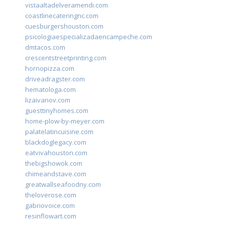
vistaaltadelveramendi.com
coastlinecateringnc.com
cuesburgershouston.com
psicologiaespecializadaencampeche.com
dmtacos.com
crescentstreetprinting.com
hornopizza.com
driveadragster.com
hematologa.com
lizaivanov.com
guesttinyhomes.com
home-plow-by-meyer.com
palatelatincuisine.com
blackdoglegacy.com
eatvivahouston.com
thebigshowok.com
chimeandstave.com
greatwallseafoodny.com
theloverose.com
gabriovoice.com
resinflowart.com