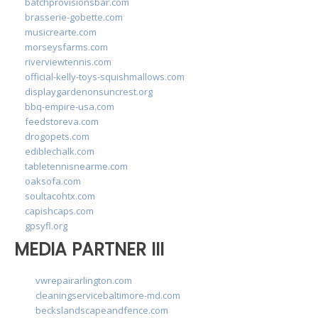
batchprovisionsbar.com
brasserie-gobette.com
musicrearte.com
morseysfarms.com
riverviewtennis.com
official-kelly-toys-squishmallows.com
displaygardenonsuncrest.org
bbq-empire-usa.com
feedstoreva.com
drogopets.com
ediblechalk.com
tabletennisnearme.com
oaksofa.com
soultacohtx.com
capishcaps.com
gpsyfl.org
MEDIA PARTNER III
vwrepairarlington.com
cleaningservicebaltimore-md.com
beckslandscapeandfence.com