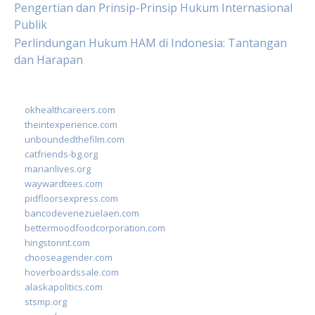
Pengertian dan Prinsip-Prinsip Hukum Internasional
Publik
Perlindungan Hukum HAM di Indonesia: Tantangan
dan Harapan
okhealthcareers.com
theintexperience.com
unboundedthefilm.com
catfriends-bg.org
marianlives.org
waywardtees.com
pidfloorsexpress.com
bancodevenezuelaen.com
bettermoodfoodcorporation.com
hingstonnt.com
chooseagender.com
hoverboardssale.com
alaskapolitics.com
stsmp.org