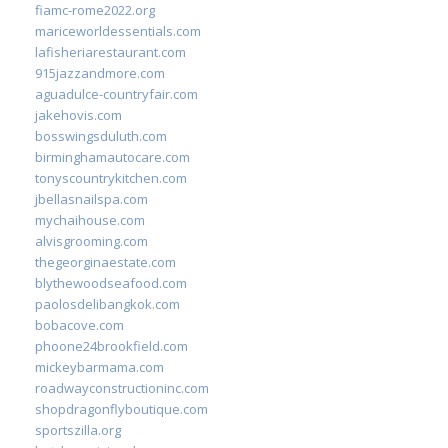
fiamc-rome2022.org
mariceworldessentials.com
lafisheriarestaurant.com
915jazzandmore.com
aguadulce-countryfair.com
jakehovis.com
bosswingsduluth.com
birminghamautocare.com
tonyscountrykitchen.com
jbellasnailspa.com
mychaihouse.com
alvisgrooming.com
thegeorginaestate.com
blythewoodseafood.com
paolosdelibangkok.com
bobacove.com
phoone24brookfield.com
mickeybarmama.com
roadwayconstructioninc.com
shopdragonflyboutique.com
sportszilla.org