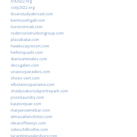
ivd2022.org
csity2022.org
ibsarstudyabroad.com
bennusehgall.com
tsecincinnati.com
roderconstructiongroup.com
plazabatai.com
hawkscayresort.com
hellonquads.com
diarioanimales.com
decogaleri.com
unavozparadios.com
shoes-vert.com
elbotanicopanama.com
shadyoaksrockportrvpark.com
jccoinlaundry.com
kautorepair.com
marjaeswinebar.com
elmazatlanclinton.com
ideacoffeenyc.com
odieschillicothe.com
lacantinitagalesburg.com