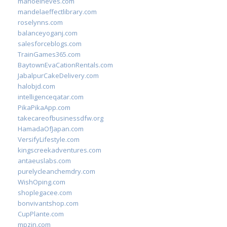
manoelneves.com
mandelaeffectlibrary.com
roselynns.com
balanceyoganj.com
salesforceblogs.com
TrainGames365.com
BaytownEvaCationRentals.com
JabalpurCakeDelivery.com
halobjd.com
intelligenceqatar.com
PikaPikaApp.com
takecareofbusinessdfw.org
HamadaOfJapan.com
VersifyLifestyle.com
kingscreekadventures.com
antaeuslabs.com
purelycleanchemdry.com
WishOping.com
shoplegacee.com
bonvivantshop.com
CupPlante.com
mpzin.com