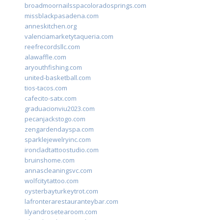
broadmoornailsspacoloradosprings.com
missblackpasadena.com
anneskitchen.org
valenciamarketytaqueria.com
reefrecordsllc.com
alawaffle.com
aryouthfishing.com
united-basketball.com
tios-tacos.com
cafecito-satx.com
graduacionviu2023.com
pecanjackstogo.com
zengardendayspa.com
sparklejewelryinc.com
ironcladtattoostudio.com
bruinshome.com
annascleaningsvc.com
wolfcitytattoo.com
oysterbayturkeytrot.com
lafronterarestauranteybar.com
lilyandrosetearoom.com