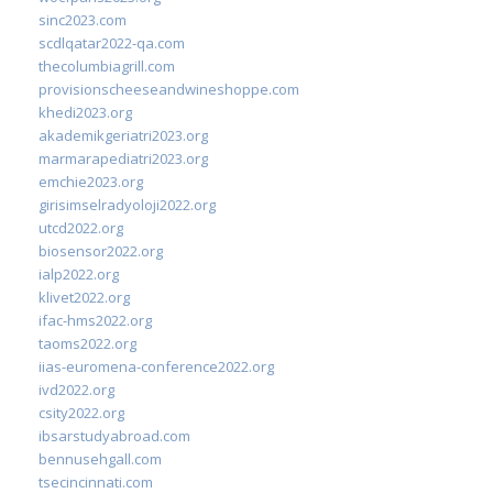
sinc2023.com
scdlqatar2022-qa.com
thecolumbiagrill.com
provisionscheeseandwineshoppe.com
khedi2023.org
akademikgeriatri2023.org
marmarapediatri2023.org
emchie2023.org
girisimselradyoloji2022.org
utcd2022.org
biosensor2022.org
ialp2022.org
klivet2022.org
ifac-hms2022.org
taoms2022.org
iias-euromena-conference2022.org
ivd2022.org
csity2022.org
ibsarstudyabroad.com
bennusehgall.com
tsecincinnati.com