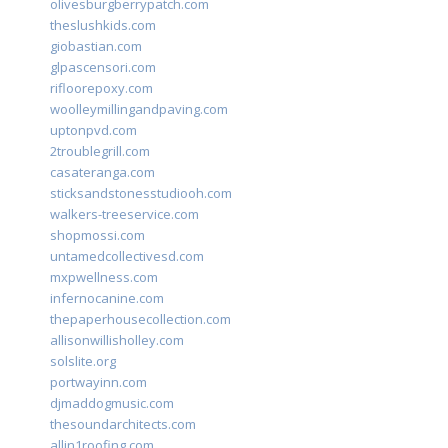
olivesburgberrypatch.com
theslushkids.com
giobastian.com
glpascensori.com
rifloorepoxy.com
woolleymillingandpaving.com
uptonpvd.com
2troublegrill.com
casateranga.com
sticksandstonesstudiooh.com
walkers-treeservice.com
shopmossi.com
untamedcollectivesd.com
mxpwellness.com
infernocanine.com
thepaperhousecollection.com
allisonwillisholley.com
solslite.org
portwayinn.com
djmaddogmusic.com
thesoundarchitects.com
allin1roofing.com