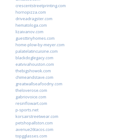
crescentstreetprinting.com
hornopizza.com
driveadragster.com
hematologa.com
lizaivanov.com
guesttinyhomes.com
home-plow-by-meyer.com
palatelatincuisine.com
blackdoglegacy.com
eatvivahouston.com
thebigshowok.com
chimeandstave.com
greatwallseafoodny.com
theloverose.com
gabriovoice.com
resinflowart.com
p-sports.net
korsairstreetwear.com
petshopallston.com
avenue26tacos.com
topgglasses.com