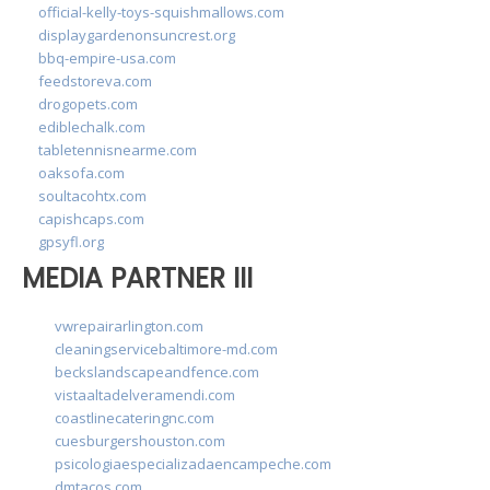
official-kelly-toys-squishmallows.com
displaygardenonsuncrest.org
bbq-empire-usa.com
feedstoreva.com
drogopets.com
ediblechalk.com
tabletennisnearme.com
oaksofa.com
soultacohtx.com
capishcaps.com
gpsyfl.org
MEDIA PARTNER III
vwrepairarlington.com
cleaningservicebaltimore-md.com
beckslandscapeandfence.com
vistaaltadelveramendi.com
coastlinecateringnc.com
cuesburgershouston.com
psicologiaespecializadaencampeche.com
dmtacos.com