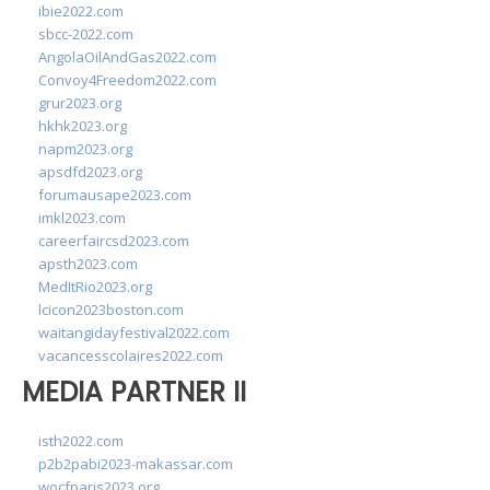
ibie2022.com
sbcc-2022.com
AngolaOilAndGas2022.com
Convoy4Freedom2022.com
grur2023.org
hkhk2023.org
napm2023.org
apsdfd2023.org
forumausape2023.com
imkl2023.com
careerfaircsd2023.com
apsth2023.com
MedItRio2023.org
lcicon2023boston.com
waitangidayfestival2022.com
vacancesscolaires2022.com
MEDIA PARTNER II
isth2022.com
p2b2pabi2023-makassar.com
wocfparis2023.org