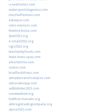
u-seehomes.com
watersportslagonissi.com
mischieffashion.com
eduwyre.com
retro-interiors.com
theblvd-boise.com
fpet2023.org
e-smart2022.org
ngrc2022.org
leesfamilyfoods.com
lewis-lewis-cpas.com
eleontennis.com
cyetus.com
bradfordshops.com
almadenranchsanjose.com
advocatevijay.com
adlibilimler2023.com
naswwebed.org
balithut-manado.org
alteregotradingcompany.org
aprce2022.com