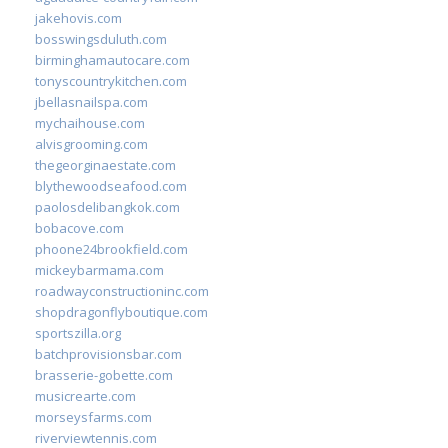
jakehovis.com
bosswingsduluth.com
birminghamautocare.com
tonyscountrykitchen.com
jbellasnailspa.com
mychaihouse.com
alvisgrooming.com
thegeorginaestate.com
blythewoodseafood.com
paolosdelibangkok.com
bobacove.com
phoone24brookfield.com
mickeybarmama.com
roadwayconstructioninc.com
shopdragonflyboutique.com
sportszilla.org
batchprovisionsbar.com
brasserie-gobette.com
musicrearte.com
morseysfarms.com
riverviewtennis.com