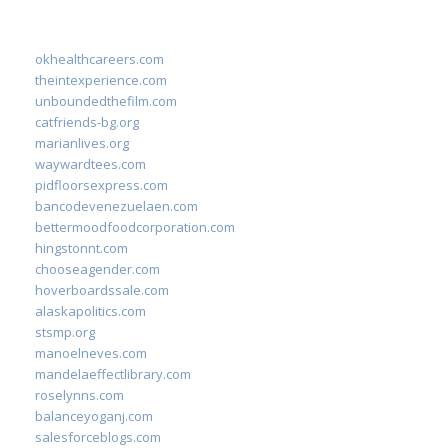
okhealthcareers.com
theintexperience.com
unboundedthefilm.com
catfriends-bg.org
marianlives.org
waywardtees.com
pidfloorsexpress.com
bancodevenezuelaen.com
bettermoodfoodcorporation.com
hingstonnt.com
chooseagender.com
hoverboardssale.com
alaskapolitics.com
stsmp.org
manoelneves.com
mandelaeffectlibrary.com
roselynns.com
balanceyoganj.com
salesforceblogs.com