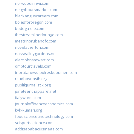
norwoodinnwi.com
neighboursmarket.com
blackanguscareers.com
bolesfororegon.com
bodega-ole.com
thestreamlinerlounge.com
mestrinorubanofc.com
novelatherton.com
nassvalleygardens.net
electjohnstewart.com
omptourtravels.com
tribratanews-polreskebumen.com
rsudbayuasih.org
publikjurnalistik.org
juneteenthapparel.net
italywarm.com
journaloffinanceeconomics.com
kvk-kumari.org
foodscienceandtechnology.com
scisportsscience.com
addisababacuisineaz.com