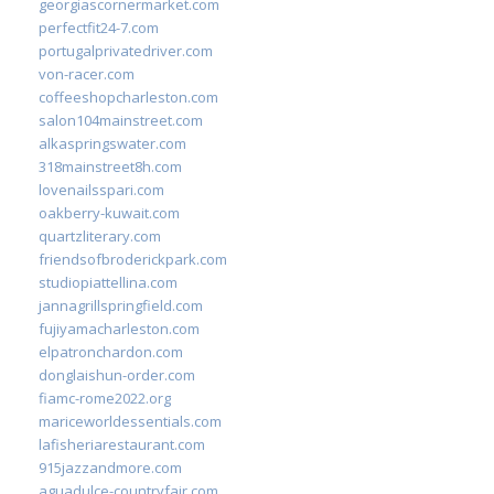
georgiascornermarket.com
perfectfit24-7.com
portugalprivatedriver.com
von-racer.com
coffeeshopcharleston.com
salon104mainstreet.com
alkaspringswater.com
318mainstreet8h.com
lovenailsspari.com
oakberry-kuwait.com
quartzliterary.com
friendsofbroderickpark.com
studiopiattellina.com
jannagrillspringfield.com
fujiyamacharleston.com
elpatronchardon.com
donglaishun-order.com
fiamc-rome2022.org
mariceworldessentials.com
lafisheriarestaurant.com
915jazzandmore.com
aguadulce-countryfair.com