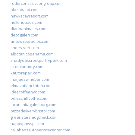
roderconstructiongroup.com
plazabatai.com
hawkscayresort.com
hellonquads.com
diarioanimales.com
decogaleri.com
unavozparadios.com
shoes-vert.com
elbotanicopanama.com
shadyoaksrockportrvpark.com
jccoinlaundry.com
kautorepair.com
marjaeswinebar.com
elmazatlanclinton.com
ideacoffeenyc.com
odieschillicothe.com
lacantinitagalesburg.com
pizzadeliverybristol.com
greenstarsmogcheck.com
happypawspl.com
callahansautoservicecenter.com