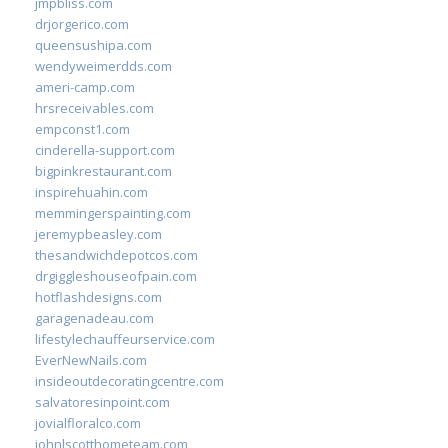
jmpbliss.com
drjorgerico.com
queensushipa.com
wendyweimerdds.com
ameri-camp.com
hrsreceivables.com
empconst1.com
cinderella-support.com
bigpinkrestaurant.com
inspirehuahin.com
memmingerspainting.com
jeremypbeasley.com
thesandwichdepotcos.com
drgiggleshouseofpain.com
hotflashdesigns.com
garagenadeau.com
lifestylechauffeurservice.com
EverNewNails.com
insideoutdecoratingcentre.com
salvatoresinpoint.com
jovialfloralco.com
johnlscotthometeam.com