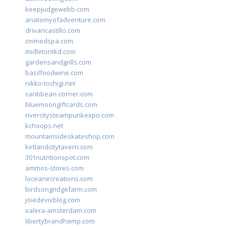
keepjudgewebb.com
anatomyofadventure.com
drivancastillo.com
cmmedspa.com
midletontkd.com
gardensandgrills.com
basilfoodwine.com
nikko-tochigi.net
caribbean-corner.com
bluemoongiftcards.com
rivercitysteampunkexpo.com
kchoops.net
mountainsideskateshop.com
kirtlandcitytavern.com
301nutritionspot.com
ammos-stores.com
loceanecreations.com
birdsongridgefarm.com
joiedevivblog.com
valera-amsterdam.com
libertybrandhemp.com