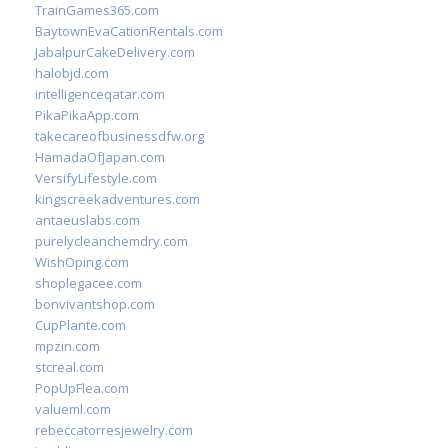
TrainGames365.com
BaytownEvaCationRentals.com
JabalpurCakeDelivery.com
halobjd.com
intelligenceqatar.com
PikaPikaApp.com
takecareofbusinessdfw.org
HamadaOfJapan.com
VersifyLifestyle.com
kingscreekadventures.com
antaeuslabs.com
purelycleanchemdry.com
WishOping.com
shoplegacee.com
bonvivantshop.com
CupPlante.com
mpzin.com
stcreal.com
PopUpFlea.com
valueml.com
rebeccatorresjewelry.com