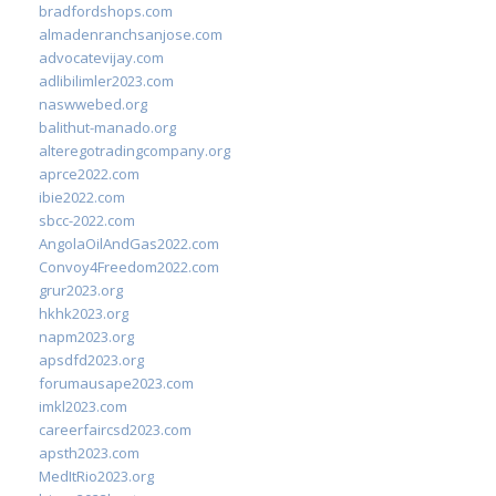
bradfordshops.com
almadenranchsanjose.com
advocatevijay.com
adlibilimler2023.com
naswwebed.org
balithut-manado.org
alteregotradingcompany.org
aprce2022.com
ibie2022.com
sbcc-2022.com
AngolaOilAndGas2022.com
Convoy4Freedom2022.com
grur2023.org
hkhk2023.org
napm2023.org
apsdfd2023.org
forumausape2023.com
imkl2023.com
careerfaircsd2023.com
apsth2023.com
MedItRio2023.org