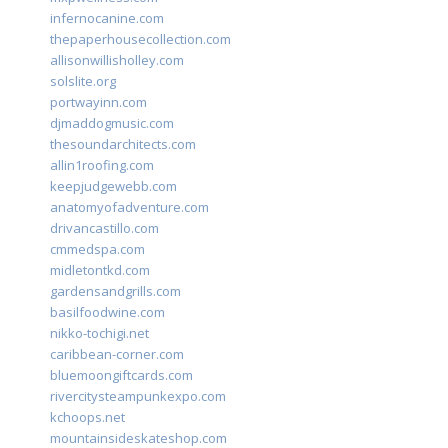
infernocanine.com
thepaperhousecollection.com
allisonwillisholley.com
solslite.org
portwayinn.com
djmaddogmusic.com
thesoundarchitects.com
allin1roofing.com
keepjudgewebb.com
anatomyofadventure.com
drivancastillo.com
cmmedspa.com
midletontkd.com
gardensandgrills.com
basilfoodwine.com
nikko-tochigi.net
caribbean-corner.com
bluemoongiftcards.com
rivercitysteampunkexpo.com
kchoops.net
mountainsideskateshop.com