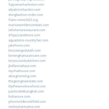
fujiyamacharleston.com
elpatronchardon.com
donglaishun-order.com
fiamc-rome2022.org
mariceworldessentials.com
lafisheriarestaurant.com
915jazzandmore.com
aguadulce-countryfair.com
jakehovis.com
bosswingsduluth.com
birminghamautocare.com
tonyscountrykitchen.com
jbellasnailspa.com
mychaihouse.com
alvisgrooming.com
thegeorginaestate.com
blythewoodseafood.com
paolosdelibangkok.com
bobacove.com
phoone24brookfield.com
mickeybarmama.com