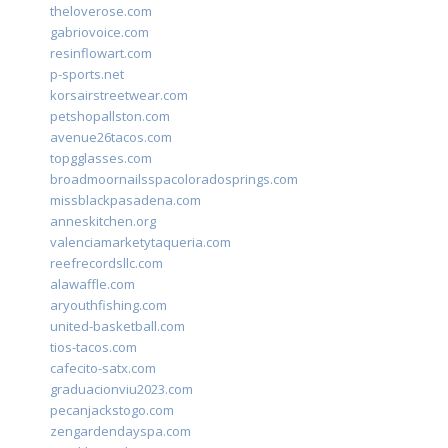
theloverose.com
gabriovoice.com
resinflowart.com
p-sports.net
korsairstreetwear.com
petshopallston.com
avenue26tacos.com
topgglasses.com
broadmoornailsspacoloradosprings.com
missblackpasadena.com
anneskitchen.org
valenciamarketytaqueria.com
reefrecordsllc.com
alawaffle.com
aryouthfishing.com
united-basketball.com
tios-tacos.com
cafecito-satx.com
graduacionviu2023.com
pecanjackstogo.com
zengardendayspa.com