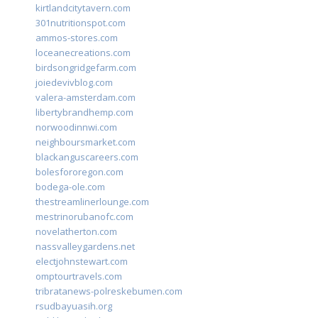
kirtlandcitytavern.com
301nutritionspot.com
ammos-stores.com
loceanecreations.com
birdsongridgefarm.com
joiedevivblog.com
valera-amsterdam.com
libertybrandhemp.com
norwoodinnwi.com
neighboursmarket.com
blackanguscareers.com
bolesfororegon.com
bodega-ole.com
thestreamlinerlounge.com
mestrinorubanofc.com
novelatherton.com
nassvalleygardens.net
electjohnstewart.com
omptourtravels.com
tribratanews-polreskebumen.com
rsudbayuasih.org