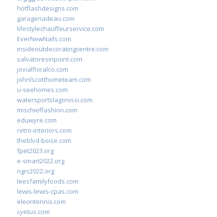
hotflashdesigns.com
garagenadeau.com
lifestylechauffeurservice.com
EverNewNails.com
insideoutdecoratingcentre.com
salvatoresinpoint.com
jovialfloralco.com
johnlscotthometeam.com
u-seehomes.com
watersportslagonissi.com
mischieffashion.com
eduwyre.com
retro-interiors.com
theblvd-boise.com
fpet2023.org
e-smart2022.org
ngrc2022.org
leesfamilyfoods.com
lewis-lewis-cpas.com
eleontennis.com
cyetus.com