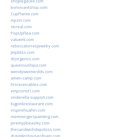
shoplegacee.com
bonvivantshop.com
CupPlante.com
mpzin.com
stcreal.com
PopUpFlea.com
valueml.com
rebeccatorresjewelry.com
jmpbliss.com
drjorgerico.com
queensushipa.com
wendyweimerdds.com
ameri-camp.com
hrsreceivables.com
empconst1.com
cinderella-support.com
bigpinkrestaurant.com
inspirehuahin.com
memmingerspainting.com
jeremypbeasley.com
thesandwichdepotcos.com
drgiggleshouseofpain.com