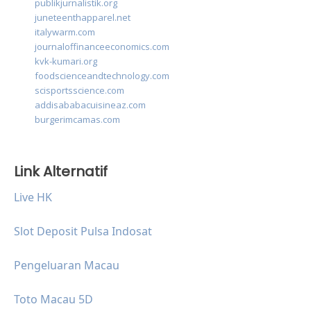
publikjurnalistik.org
juneteenthapparel.net
italywarm.com
journaloffinanceeconomics.com
kvk-kumari.org
foodscienceandtechnology.com
scisportsscience.com
addisababacuisineaz.com
burgerimcamas.com
Link Alternatif
Live HK
Slot Deposit Pulsa Indosat
Pengeluaran Macau
Toto Macau 5D