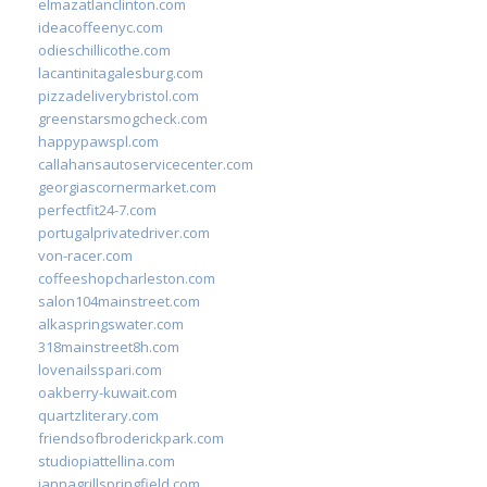
elmazatlanclinton.com
ideacoffeenyc.com
odieschillicothe.com
lacantinitagalesburg.com
pizzadeliverybristol.com
greenstarsmogcheck.com
happypawspl.com
callahansautoservicecenter.com
georgiascornermarket.com
perfectfit24-7.com
portugalprivatedriver.com
von-racer.com
coffeeshopcharleston.com
salon104mainstreet.com
alkaspringswater.com
318mainstreet8h.com
lovenailsspari.com
oakberry-kuwait.com
quartzliterary.com
friendsofbroderickpark.com
studiopiattellina.com
jannagrillspringfield.com