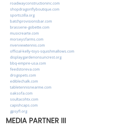
roadwayconstructioninc.com
shopdragonflyboutique.com
sportszilla.org
batchprovisionsbar.com
brasserie-gobette.com
musicrearte.com
morseysfarms.com
riverviewtennis.com
official-kelly-toys-squishmallows.com
displaygardenonsuncrest.org
bbq-empire-usa.com
feedstoreva.com
drogopets.com
ediblechalk.com
tabletennisnearme.com
oaksofa.com
soultacohtx.com
capishcaps.com
gpsyfl.org
MEDIA PARTNER III