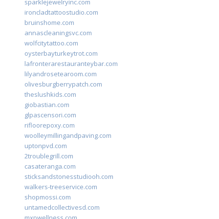
sparklejewelryinc.com
ironcladtattoostudio.com
bruinshome.com
annascleaningsvc.com
wolfcitytattoo.com
oysterbayturkeytrot.com
lafronterarestauranteybar.com
lilyandrosetearoom.com
olivesburgberrypatch.com
theslushkids.com
giobastian.com
glpascensori.com
rifloorepoxy.com
woolleymillingandpaving.com
uptonpvd.com
2troublegrill.com
casateranga.com
sticksandstonesstudiooh.com
walkers-treeservice.com
shopmossi.com
untamedcollectivesd.com
mxpwellness.com