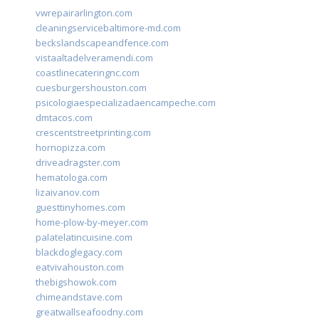
vwrepairarlington.com
cleaningservicebaltimore-md.com
beckslandscapeandfence.com
vistaaltadelveramendi.com
coastlinecateringnc.com
cuesburgershouston.com
psicologiaespecializadaencampeche.com
dmtacos.com
crescentstreetprinting.com
hornopizza.com
driveadragster.com
hematologa.com
lizaivanov.com
guesttinyhomes.com
home-plow-by-meyer.com
palatelatincuisine.com
blackdoglegacy.com
eatvivahouston.com
thebigshowok.com
chimeandstave.com
greatwallseafoodny.com