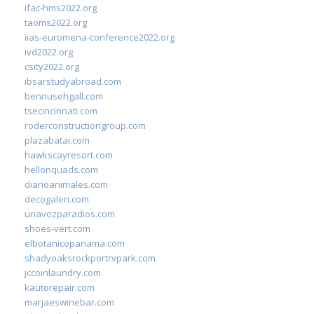
ifac-hms2022.org
taoms2022.org
iias-euromena-conference2022.org
ivd2022.org
csity2022.org
ibsarstudyabroad.com
bennusehgall.com
tsecincinnati.com
roderconstructiongroup.com
plazabatai.com
hawkscayresort.com
hellonquads.com
diarioanimales.com
decogaleri.com
unavozparadios.com
shoes-vert.com
elbotanicopanama.com
shadyoaksrockportrvpark.com
jccoinlaundry.com
kautorepair.com
marjaeswinebar.com