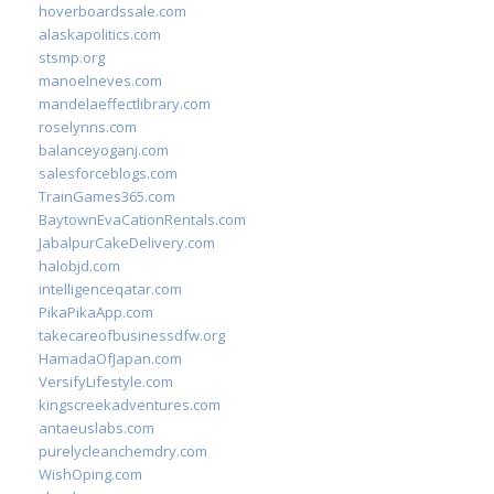
hoverboardssale.com
alaskapolitics.com
stsmp.org
manoelneves.com
mandelaeffectlibrary.com
roselynns.com
balanceyoganj.com
salesforceblogs.com
TrainGames365.com
BaytownEvaCationRentals.com
JabalpurCakeDelivery.com
halobjd.com
intelligenceqatar.com
PikaPikaApp.com
takecareofbusinessdfw.org
HamadaOfJapan.com
VersifyLifestyle.com
kingscreekadventures.com
antaeuslabs.com
purelycleanchemdry.com
WishOping.com