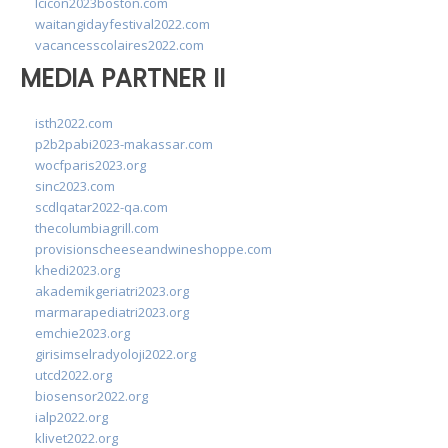
lcicon2023boston.com
waitangidayfestival2022.com
vacancesscolaires2022.com
MEDIA PARTNER II
isth2022.com
p2b2pabi2023-makassar.com
wocfparis2023.org
sinc2023.com
scdlqatar2022-qa.com
thecolumbiagrill.com
provisionscheeseandwineshoppe.com
khedi2023.org
akademikgeriatri2023.org
marmarapediatri2023.org
emchie2023.org
girisimselradyoloji2022.org
utcd2022.org
biosensor2022.org
ialp2022.org
klivet2022.org