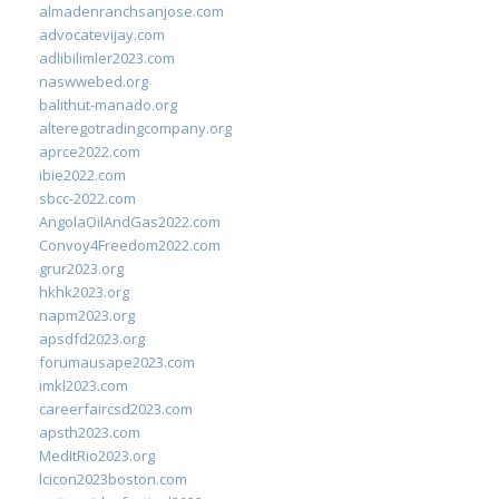
almadenranchsanjose.com
advocatevijay.com
adlibilimler2023.com
naswwebed.org
balithut-manado.org
alteregotradingcompany.org
aprce2022.com
ibie2022.com
sbcc-2022.com
AngolaOilAndGas2022.com
Convoy4Freedom2022.com
grur2023.org
hkhk2023.org
napm2023.org
apsdfd2023.org
forumausape2023.com
imkl2023.com
careerfaircsd2023.com
apsth2023.com
MedItRio2023.org
lcicon2023boston.com