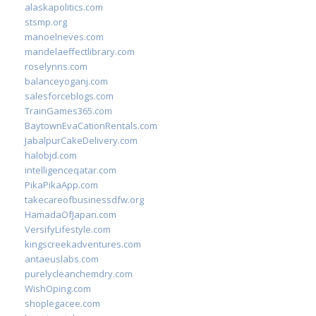
alaskapolitics.com
stsmp.org
manoelneves.com
mandelaeffectlibrary.com
roselynns.com
balanceyoganj.com
salesforceblogs.com
TrainGames365.com
BaytownEvaCationRentals.com
JabalpurCakeDelivery.com
halobjd.com
intelligenceqatar.com
PikaPikaApp.com
takecareofbusinessdfw.org
HamadaOfJapan.com
VersifyLifestyle.com
kingscreekadventures.com
antaeuslabs.com
purelycleanchemdry.com
WishOping.com
shoplegacee.com