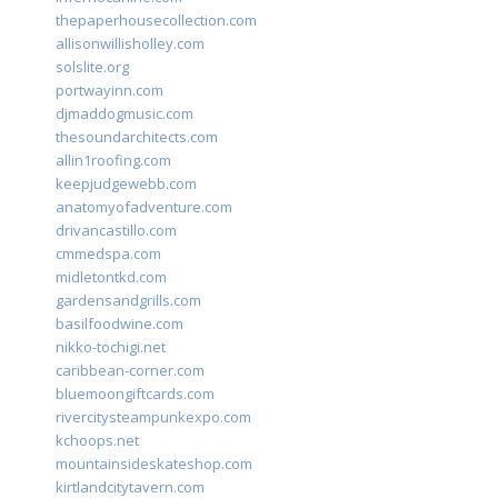
thepaperhousecollection.com
allisonwillisholley.com
solslite.org
portwayinn.com
djmaddogmusic.com
thesoundarchitects.com
allin1roofing.com
keepjudgewebb.com
anatomyofadventure.com
drivancastillo.com
cmmedspa.com
midletontkd.com
gardensandgrills.com
basilfoodwine.com
nikko-tochigi.net
caribbean-corner.com
bluemoongiftcards.com
rivercitysteampunkexpo.com
kchoops.net
mountainsideskateshop.com
kirtlandcitytavern.com