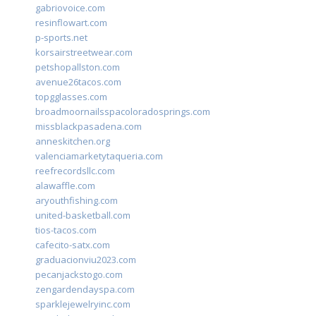
gabriovoice.com
resinflowart.com
p-sports.net
korsairstreetwear.com
petshopallston.com
avenue26tacos.com
topgglasses.com
broadmoornailsspacoloradosprings.com
missblackpasadena.com
anneskitchen.org
valenciamarketytaqueria.com
reefrecordsllc.com
alawaffle.com
aryouthfishing.com
united-basketball.com
tios-tacos.com
cafecito-satx.com
graduacionviu2023.com
pecanjackstogo.com
zengardendayspa.com
sparklejewelryinc.com