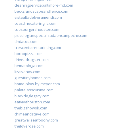
cleaningservicebaltimore-md.com
beckslandscapeandfence.com
vistaaltadelveramendi.com
coastlinecateringnc.com
cuesburgershouston.com
psicologiaespecializadaencampeche.com
dmtacos.com
crescentstreetprinting.com
hornopizza.com
driveadragster.com
hematologa.com
lizaivanov.com
guesttinyhomes.com
home-plow-by-meyer.com
palatelatincuisine.com
blackdoglegacy.com
eatvivahouston.com
thebigshowok.com
chimeandstave.com
greatwallseafoodny.com
theloverose.com