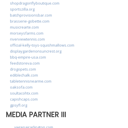
shopdragonflyboutique.com
sportszilla.org
batchprovisionsbar.com
brasserie-gobette.com
musicrearte.com
morseysfarms.com
riverviewtennis.com
official-kelly-toys-squishmallows.com
displaygardenonsuncrest.org
bbq-empire-usa.com
feedstoreva.com
drogopets.com
ediblechalk.com
tabletennisnearme.com
oaksofa.com
soultacohtx.com
capishcaps.com
gpsyfl.org
MEDIA PARTNER III
vwrepairarlington.com