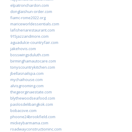
elpatronchardon.com
donglaishun-order.com
fiamc-rome2022.org
mariceworldessentials.com
lafisheriarestaurant.com
915jazzandmore.com
aguadulce-countryfair.com
jakehovis.com
bosswingsduluth.com
birminghamautocare.com
tonyscountrykitchen.com
jbellasnailspa.com
mychaihouse.com
alvisgrooming.com
thegeorginaestate.com
blythewoodseafood.com
paolosdelibangkok.com
bobacove.com
phoone24brookfield.com
mickeybarmama.com
roadwayconstructioninc.com