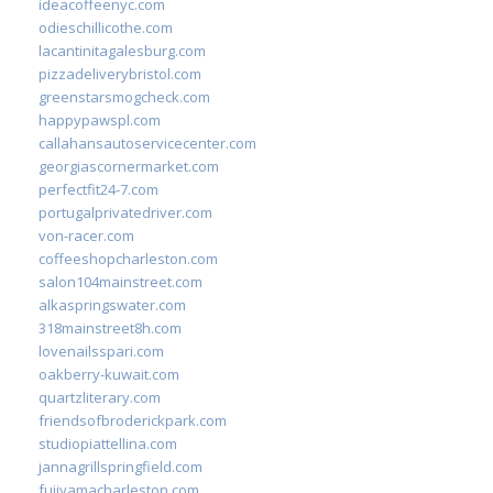
ideacoffeenyc.com
odieschillicothe.com
lacantinitagalesburg.com
pizzadeliverybristol.com
greenstarsmogcheck.com
happypawspl.com
callahansautoservicecenter.com
georgiascornermarket.com
perfectfit24-7.com
portugalprivatedriver.com
von-racer.com
coffeeshopcharleston.com
salon104mainstreet.com
alkaspringswater.com
318mainstreet8h.com
lovenailsspari.com
oakberry-kuwait.com
quartzliterary.com
friendsofbroderickpark.com
studiopiattellina.com
jannagrillspringfield.com
fujiyamacharleston.com