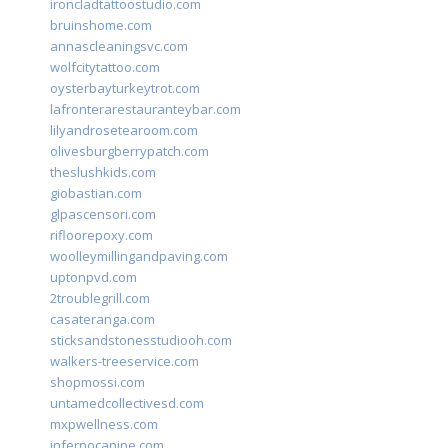
ironcladtattoostudio.com
bruinshome.com
annascleaningsvc.com
wolfcitytattoo.com
oysterbayturkeytrot.com
lafronterarestauranteybar.com
lilyandrosetearoom.com
olivesburgberrypatch.com
theslushkids.com
giobastian.com
glpascensori.com
rifloorepoxy.com
woolleymillingandpaving.com
uptonpvd.com
2troublegrill.com
casateranga.com
sticksandstonesstudiooh.com
walkers-treeservice.com
shopmossi.com
untamedcollectivesd.com
mxpwellness.com
infernocanine.com