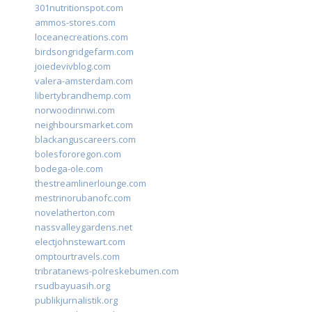
301nutritionspot.com
ammos-stores.com
loceanecreations.com
birdsongridgefarm.com
joiedevivblog.com
valera-amsterdam.com
libertybrandhemp.com
norwoodinnwi.com
neighboursmarket.com
blackanguscareers.com
bolesfororegon.com
bodega-ole.com
thestreamlinerlounge.com
mestrinorubanofc.com
novelatherton.com
nassvalleygardens.net
electjohnstewart.com
omptourtravels.com
tribratanews-polreskebumen.com
rsudbayuasih.org
publikjurnalistik.org