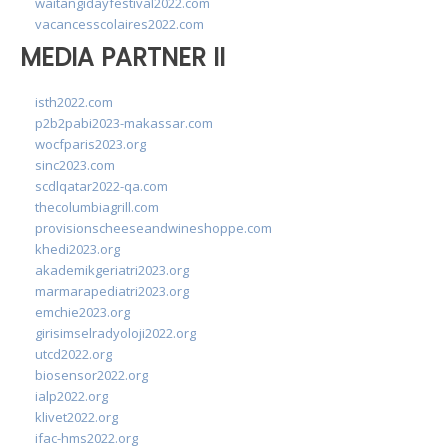
waitangidayfestival2022.com
vacancesscolaires2022.com
MEDIA PARTNER II
isth2022.com
p2b2pabi2023-makassar.com
wocfparis2023.org
sinc2023.com
scdlqatar2022-qa.com
thecolumbiagrill.com
provisionscheeseandwineshoppe.com
khedi2023.org
akademikgeriatri2023.org
marmarapediatri2023.org
emchie2023.org
girisimselradyoloji2022.org
utcd2022.org
biosensor2022.org
ialp2022.org
klivet2022.org
ifac-hms2022.org