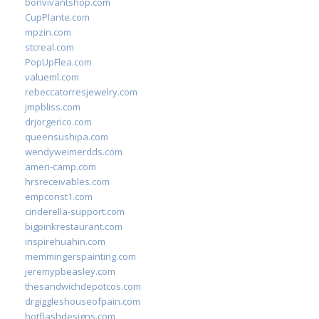
bonvivantshop.com
CupPlante.com
mpzin.com
stcreal.com
PopUpFlea.com
valueml.com
rebeccatorresjewelry.com
jmpbliss.com
drjorgerico.com
queensushipa.com
wendyweimerdds.com
ameri-camp.com
hrsreceivables.com
empconst1.com
cinderella-support.com
bigpinkrestaurant.com
inspirehuahin.com
memmingerspainting.com
jeremypbeasley.com
thesandwichdepotcos.com
drgiggleshouseofpain.com
hotflashdesigns.com