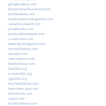
garagenadeau.com
lifestylechauffeurservice.com
EverNewNails.com
insideoutdecoratingcentre.com
salvatoresinpoint.com
jovialfloralco.com
johnlscotthometeam.com
u-seehomes.com
watersportslagonissi.com
mischieffashion.com
eduwyre.com
retro-interiors.com
theblvd-boise.com
fpet2023.org
e-smart2022.org
ngrc2022.org
leesfamilyfoods.com
lewis-lewis-cpas.com
eleontennis.com
cyetus.com
bradfordshops.com