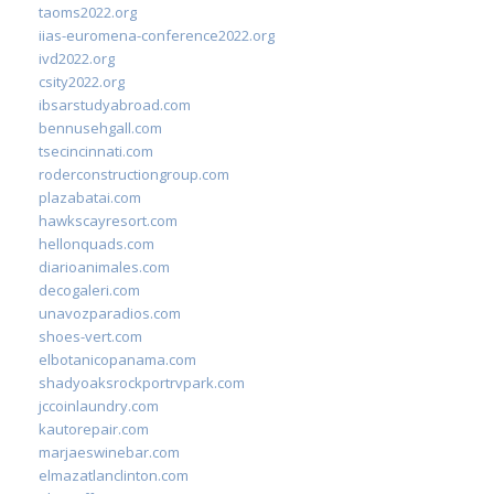
taoms2022.org
iias-euromena-conference2022.org
ivd2022.org
csity2022.org
ibsarstudyabroad.com
bennusehgall.com
tsecincinnati.com
roderconstructiongroup.com
plazabatai.com
hawkscayresort.com
hellonquads.com
diarioanimales.com
decogaleri.com
unavozparadios.com
shoes-vert.com
elbotanicopanama.com
shadyoaksrockportrvpark.com
jccoinlaundry.com
kautorepair.com
marjaeswinebar.com
elmazatlanclinton.com