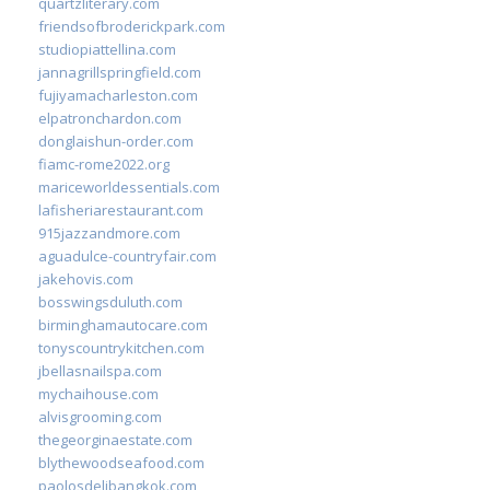
quartzliterary.com
friendsofbroderickpark.com
studiopiattellina.com
jannagrillspringfield.com
fujiyamacharleston.com
elpatronchardon.com
donglaishun-order.com
fiamc-rome2022.org
mariceworldessentials.com
lafisheriarestaurant.com
915jazzandmore.com
aguadulce-countryfair.com
jakehovis.com
bosswingsduluth.com
birminghamautocare.com
tonyscountrykitchen.com
jbellasnailspa.com
mychaihouse.com
alvisgrooming.com
thegeorginaestate.com
blythewoodseafood.com
paolosdelibangkok.com