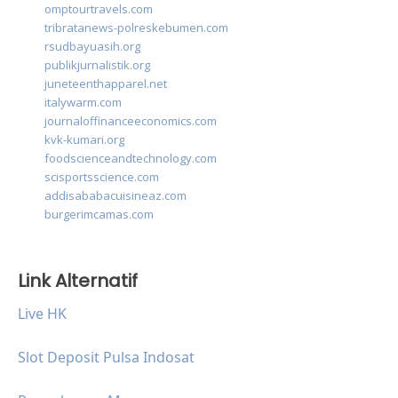
omptourtravels.com
tribratanews-polreskebumen.com
rsudbayuasih.org
publikjurnalistik.org
juneteenthapparel.net
italywarm.com
journaloffinanceeconomics.com
kvk-kumari.org
foodscienceandtechnology.com
scisportsscience.com
addisababacuisineaz.com
burgerimcamas.com
Link Alternatif
Live HK
Slot Deposit Pulsa Indosat