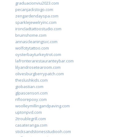
graduacionviu2023.com
pecanjackstogo.com
zengardendayspa.com
sparklejewelryinc.com
ironcladtattoostudio.com
bruinshome.com
annascleaningsvc.com
wolfcitytattoo.com
oysterbayturkeytrot.com
lafronterarestauranteybar.com
lilyandrosetearoom.com
olivesburgberrypatch.com
theslushkids.com
giobastian.com
glpascensori.com
rifloorepoxy.com
woolleymillingandpaving.com
uptonpvd.com
2troublegrill.com
casateranga.com
sticksandstonesstudiooh.com