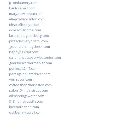
jccoinlaundry.com
kautorepair.com
marjaeswinebar.com
elmazatlanclinton.com
ideacoffeenyc.com
odieschillicothe.com
lacantinitagalesburg.com
pizzadeliverybristol.com
greenstarsmogcheck.com
happypawspl.com
callahansautoservicecenter.com
georgiascornermarket.com
perfectfit24-7.com
portugalprivatedriver.com
von-racer.com
coffeeshopcharleston.com
salon104mainstreet.com
alkaspringswater.com
318mainstreet8h.com
lovenailsspari.com
oakberry-kuwait.com