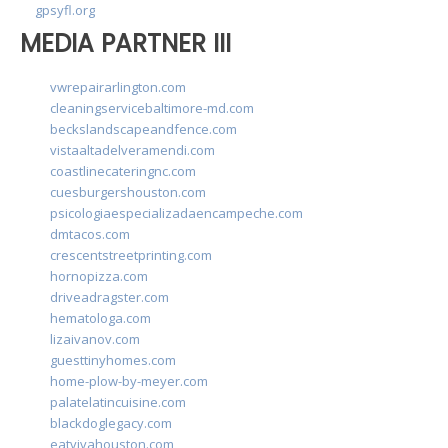
gpsyfl.org
MEDIA PARTNER III
vwrepairarlington.com
cleaningservicebaltimore-md.com
beckslandscapeandfence.com
vistaaltadelveramendi.com
coastlinecateringnc.com
cuesburgershouston.com
psicologiaespecializadaencampeche.com
dmtacos.com
crescentstreetprinting.com
hornopizza.com
driveadragster.com
hematologa.com
lizaivanov.com
guesttinyhomes.com
home-plow-by-meyer.com
palatelatincuisine.com
blackdoglegacy.com
eatvivahouston.com