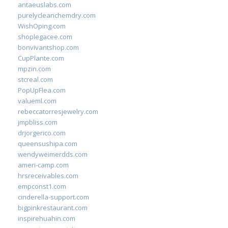
antaeuslabs.com
purelycleanchemdry.com
WishOping.com
shoplegacee.com
bonvivantshop.com
CupPlante.com
mpzin.com
stcreal.com
PopUpFlea.com
valueml.com
rebeccatorresjewelry.com
jmpbliss.com
drjorgerico.com
queensushipa.com
wendyweimerdds.com
ameri-camp.com
hrsreceivables.com
empconst1.com
cinderella-support.com
bigpinkrestaurant.com
inspirehuahin.com