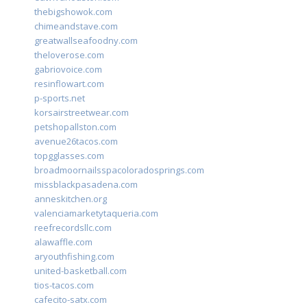
thebigshowok.com
chimeandstave.com
greatwallseafoodny.com
theloverose.com
gabriovoice.com
resinflowart.com
p-sports.net
korsairstreetwear.com
petshopallston.com
avenue26tacos.com
topgglasses.com
broadmoornailsspacoloradosprings.com
missblackpasadena.com
anneskitchen.org
valenciamarketytaqueria.com
reefrecordsllc.com
alawaffle.com
aryouthfishing.com
united-basketball.com
tios-tacos.com
cafecito-satx.com