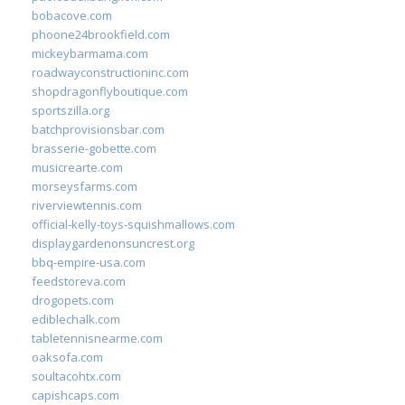
bobacove.com
phoone24brookfield.com
mickeybarmama.com
roadwayconstructioninc.com
shopdragonflyboutique.com
sportszilla.org
batchprovisionsbar.com
brasserie-gobette.com
musicrearte.com
morseysfarms.com
riverviewtennis.com
official-kelly-toys-squishmallows.com
displaygardenonsuncrest.org
bbq-empire-usa.com
feedstoreva.com
drogopets.com
ediblechalk.com
tabletennisnearme.com
oaksofa.com
soultacohtx.com
capishcaps.com