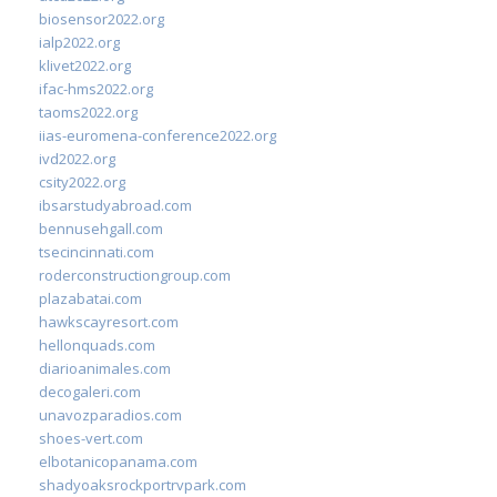
biosensor2022.org
ialp2022.org
klivet2022.org
ifac-hms2022.org
taoms2022.org
iias-euromena-conference2022.org
ivd2022.org
csity2022.org
ibsarstudyabroad.com
bennusehgall.com
tsecincinnati.com
roderconstructiongroup.com
plazabatai.com
hawkscayresort.com
hellonquads.com
diarioanimales.com
decogaleri.com
unavozparadios.com
shoes-vert.com
elbotanicopanama.com
shadyoaksrockportrvpark.com