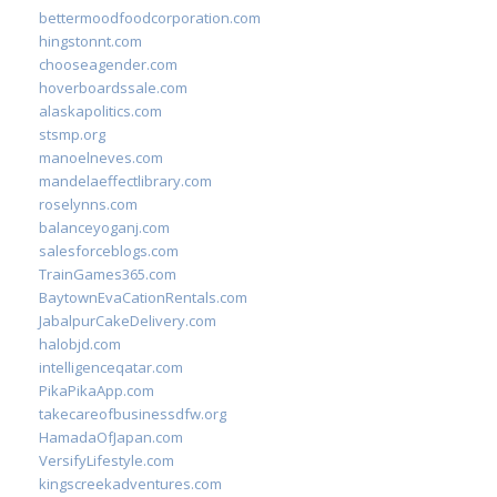
bettermoodfoodcorporation.com
hingstonnt.com
chooseagender.com
hoverboardssale.com
alaskapolitics.com
stsmp.org
manoelneves.com
mandelaeffectlibrary.com
roselynns.com
balanceyoganj.com
salesforceblogs.com
TrainGames365.com
BaytownEvaCationRentals.com
JabalpurCakeDelivery.com
halobjd.com
intelligenceqatar.com
PikaPikaApp.com
takecareofbusinessdfw.org
HamadaOfJapan.com
VersifyLifestyle.com
kingscreekadventures.com