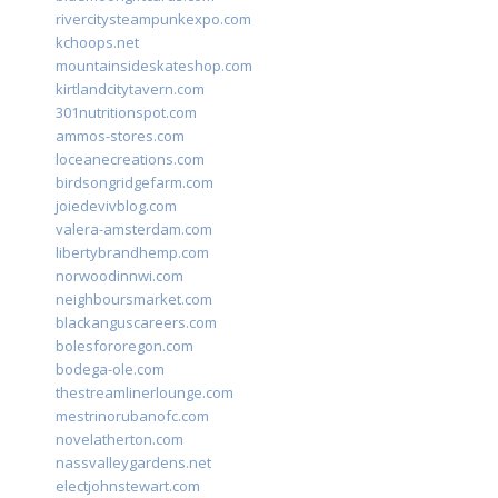
rivercitysteampunkexpo.com
kchoops.net
mountainsideskateshop.com
kirtlandcitytavern.com
301nutritionspot.com
ammos-stores.com
loceanecreations.com
birdsongridgefarm.com
joiedevivblog.com
valera-amsterdam.com
libertybrandhemp.com
norwoodinnwi.com
neighboursmarket.com
blackanguscareers.com
bolesfororegon.com
bodega-ole.com
thestreamlinerlounge.com
mestrinorubanofc.com
novelatherton.com
nassvalleygardens.net
electjohnstewart.com