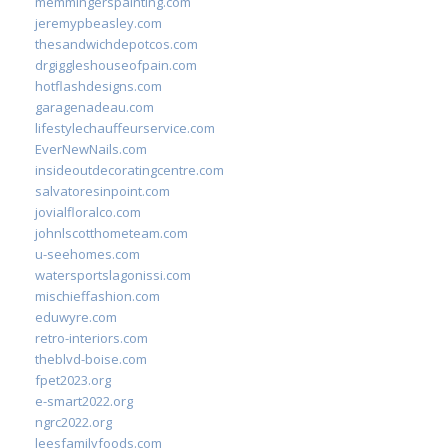
memmingerspainting.com
jeremypbeasley.com
thesandwichdepotcos.com
drgiggleshouseofpain.com
hotflashdesigns.com
garagenadeau.com
lifestylechauffeurservice.com
EverNewNails.com
insideoutdecoratingcentre.com
salvatoresinpoint.com
jovialfloralco.com
johnlscotthometeam.com
u-seehomes.com
watersportslagonissi.com
mischieffashion.com
eduwyre.com
retro-interiors.com
theblvd-boise.com
fpet2023.org
e-smart2022.org
ngrc2022.org
leesfamilyfoods.com