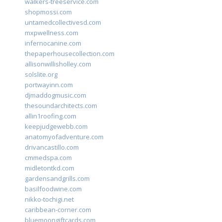
walkers-treeservice.com
shopmossi.com
untamedcollectivesd.com
mxpwellness.com
infernocanine.com
thepaperhousecollection.com
allisonwillisholley.com
solslite.org
portwayinn.com
djmaddogmusic.com
thesoundarchitects.com
allin1roofing.com
keepjudgewebb.com
anatomyofadventure.com
drivancastillo.com
cmmedspa.com
midletontkd.com
gardensandgrills.com
basilfoodwine.com
nikko-tochigi.net
caribbean-corner.com
bluemoongiftcards.com