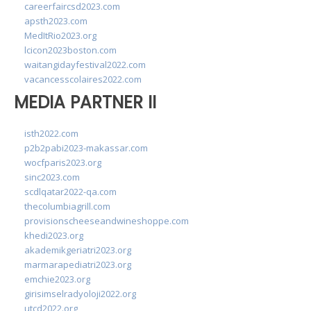
careerfaircsd2023.com
apsth2023.com
MedItRio2023.org
lcicon2023boston.com
waitangidayfestival2022.com
vacancesscolaires2022.com
MEDIA PARTNER II
isth2022.com
p2b2pabi2023-makassar.com
wocfparis2023.org
sinc2023.com
scdlqatar2022-qa.com
thecolumbiagrill.com
provisionscheeseandwineshoppe.com
khedi2023.org
akademikgeriatri2023.org
marmarapediatri2023.org
emchie2023.org
girisimselradyoloji2022.org
utcd2022.org