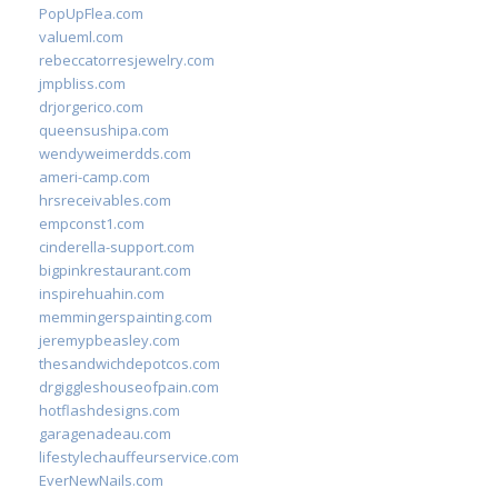
PopUpFlea.com
valueml.com
rebeccatorresjewelry.com
jmpbliss.com
drjorgerico.com
queensushipa.com
wendyweimerdds.com
ameri-camp.com
hrsreceivables.com
empconst1.com
cinderella-support.com
bigpinkrestaurant.com
inspirehuahin.com
memmingerspainting.com
jeremypbeasley.com
thesandwichdepotcos.com
drgiggleshouseofpain.com
hotflashdesigns.com
garagenadeau.com
lifestylechauffeurservice.com
EverNewNails.com