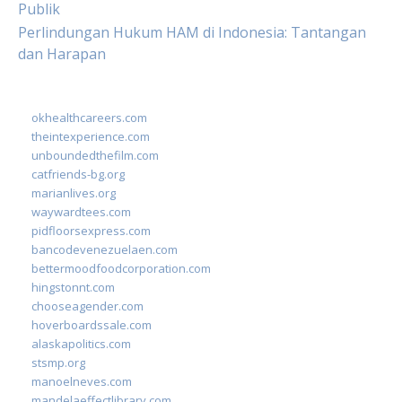
Publik
Perlindungan Hukum HAM di Indonesia: Tantangan
dan Harapan
okhealthcareers.com
theintexperience.com
unboundedthefilm.com
catfriends-bg.org
marianlives.org
waywardtees.com
pidfloorsexpress.com
bancodevenezuelaen.com
bettermoodfoodcorporation.com
hingstonnt.com
chooseagender.com
hoverboardssale.com
alaskapolitics.com
stsmp.org
manoelneves.com
mandelaeffectlibrary.com