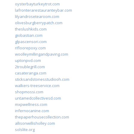
oysterbayturkeytrot.com
lafronterarestauranteybar.com
lilyandrosetearoom.com
olivesburgberrypatch.com
theslushkids.com
giobastian.com
glpascensori.com
rifloorepoxy.com
woolleymillingandpaving.com
uptonpvd.com
2troublegrill.com
casateranga.com
sticksandstonesstudiooh.com
walkers-treeservice.com
shopmossi.com
untamedcollectivesd.com
mxpwellness.com
infernocanine.com
thepaperhousecollection.com
allisonwillisholley.com
solslite.org