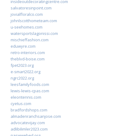
insideoutdecoratingcentre.com
salvatoresinpoint.com
jovialfloralco.com
johnlscotthometeam.com
u-seehomes.com
watersportslagonissi.com
mischieffashion.com
eduwyre.com
retro-interiors.com
theblvd-boise.com
fpet2023.org
e-smart2022.org
ngrc2022.org
leesfamilyfoods.com
lewis-lewis-cpas.com
eleontennis.com
cyetus.com
bradfordshops.com
almadenranchsanjose.com
advocatevijay.com
adlibilimler2023.com
naswwebed.org