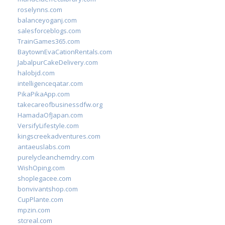
roselynns.com
balanceyoganj.com
salesforceblogs.com
TrainGames365.com
BaytownEvaCationRentals.com
JabalpurCakeDelivery.com
halobjd.com
intelligenceqatar.com
PikaPikaApp.com
takecareofbusinessdfw.org
HamadaOfJapan.com
VersifyLifestyle.com
kingscreekadventures.com
antaeuslabs.com
purelycleanchemdry.com
WishOping.com
shoplegacee.com
bonvivantshop.com
CupPlante.com
mpzin.com
stcreal.com