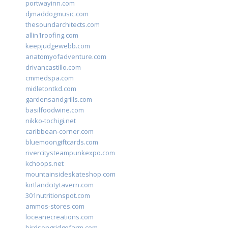
portwayinn.com
djmaddogmusic.com
thesoundarchitects.com
allin1roofing.com
keepjudgewebb.com
anatomyofadventure.com
drivancastillo.com
cmmedspa.com
midletontkd.com
gardensandgrills.com
basilfoodwine.com
nikko-tochigi.net
caribbean-corner.com
bluemoongiftcards.com
rivercitysteampunkexpo.com
kchoops.net
mountainsideskateshop.com
kirtlandcitytavern.com
301nutritionspot.com
ammos-stores.com
loceanecreations.com
birdsongridgefarm.com