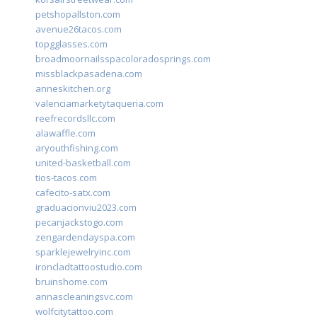
petshopallston.com
avenue26tacos.com
topgglasses.com
broadmoornailsspacoloradosprings.com
missblackpasadena.com
anneskitchen.org
valenciamarketytaqueria.com
reefrecordsllc.com
alawaffle.com
aryouthfishing.com
united-basketball.com
tios-tacos.com
cafecito-satx.com
graduacionviu2023.com
pecanjackstogo.com
zengardendayspa.com
sparklejewelryinc.com
ironcladtattoostudio.com
bruinshome.com
annascleaningsvc.com
wolfcitytattoo.com