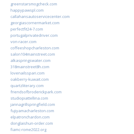
greenstarsmogcheck.com
happypawspl.com
callahansautoservicecenter.com
georgiascornermarket.com
perfectfit24-7.com
portugalprivatedriver.com
von-racer.com
coffeeshopcharleston.com
salon104mainstreet.com
alkaspringswater.com
318mainstreet8h.com
lovenailsspari.com
oakberry-kuwait.com
quartzliterary.com
friendsofbroderickpark.com
studiopiattellina.com
jannagrillspringfield.com
fujiyamacharleston.com
elpatronchardon.com
donglaishun-order.com
fiamc-rome2022.org