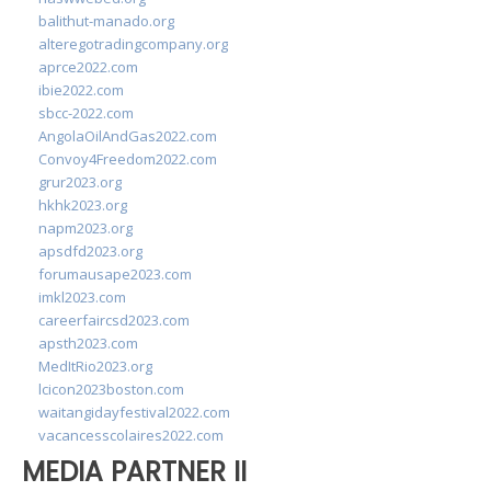
balithut-manado.org
alteregotradingcompany.org
aprce2022.com
ibie2022.com
sbcc-2022.com
AngolaOilAndGas2022.com
Convoy4Freedom2022.com
grur2023.org
hkhk2023.org
napm2023.org
apsdfd2023.org
forumausape2023.com
imkl2023.com
careerfaircsd2023.com
apsth2023.com
MedItRio2023.org
lcicon2023boston.com
waitangidayfestival2022.com
vacancesscolaires2022.com
MEDIA PARTNER II