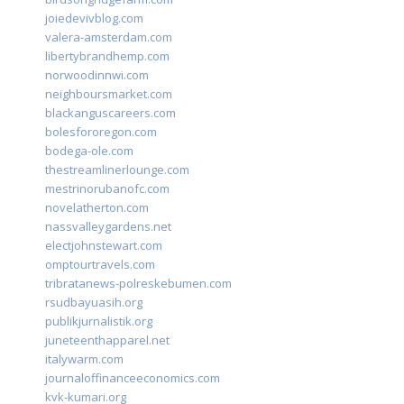
joiedevivblog.com
valera-amsterdam.com
libertybrandhemp.com
norwoodinnwi.com
neighboursmarket.com
blackanguscareers.com
bolesfororegon.com
bodega-ole.com
thestreamlinerlounge.com
mestrinorubanofc.com
novelatherton.com
nassvalleygardens.net
electjohnstewart.com
omptourtravels.com
tribratanews-polreskebumen.com
rsudbayuasih.org
publikjurnalistik.org
juneteenthapparel.net
italywarm.com
journaloffinanceeconomics.com
kvk-kumari.org