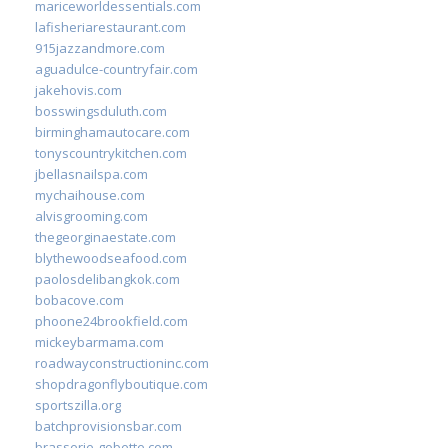
mariceworldessentials.com
lafisheriarestaurant.com
915jazzandmore.com
aguadulce-countryfair.com
jakehovis.com
bosswingsduluth.com
birminghamautocare.com
tonyscountrykitchen.com
jbellasnailspa.com
mychaihouse.com
alvisgrooming.com
thegeorginaestate.com
blythewoodseafood.com
paolosdelibangkok.com
bobacove.com
phoone24brookfield.com
mickeybarmama.com
roadwayconstructioninc.com
shopdragonflyboutique.com
sportszilla.org
batchprovisionsbar.com
brasserie-gobette.com