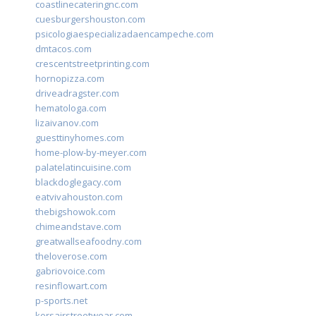
coastlinecateringnc.com
cuesburgershouston.com
psicologiaespecializadaencampeche.com
dmtacos.com
crescentstreetprinting.com
hornopizza.com
driveadragster.com
hematologa.com
lizaivanov.com
guesttinyhomes.com
home-plow-by-meyer.com
palatelatincuisine.com
blackdoglegacy.com
eatvivahouston.com
thebigshowok.com
chimeandstave.com
greatwallseafoodny.com
theloverose.com
gabriovoice.com
resinflowart.com
p-sports.net
korsairstreetwear.com