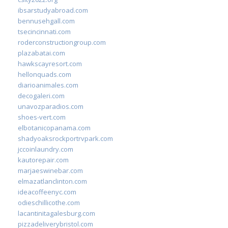
ibsarstudyabroad.com
bennusehgall.com
tsecincinnati.com
roderconstructiongroup.com
plazabatai.com
hawkscayresort.com
hellonquads.com
diarioanimales.com
decogaleri.com
unavozparadios.com
shoes-vert.com
elbotanicopanama.com
shadyoaksrockportrvpark.com
jccoinlaundry.com
kautorepair.com
marjaeswinebar.com
elmazatlanclinton.com
ideacoffeenyc.com
odieschillicothe.com
lacantinitagalesburg.com
pizzadeliverybristol.com