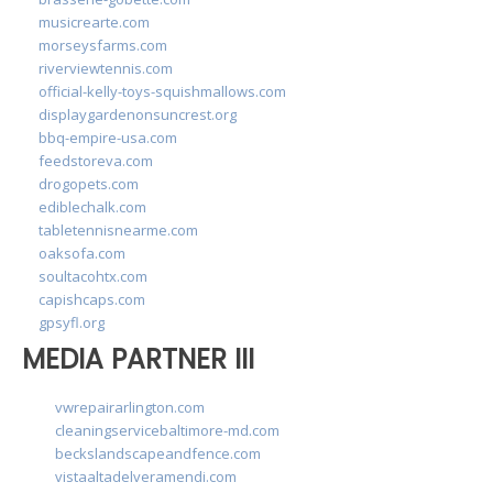
musicrearte.com
morseysfarms.com
riverviewtennis.com
official-kelly-toys-squishmallows.com
displaygardenonsuncrest.org
bbq-empire-usa.com
feedstoreva.com
drogopets.com
ediblechalk.com
tabletennisnearme.com
oaksofa.com
soultacohtx.com
capishcaps.com
gpsyfl.org
MEDIA PARTNER III
vwrepairarlington.com
cleaningservicebaltimore-md.com
beckslandscapeandfence.com
vistaaltadelveramendi.com