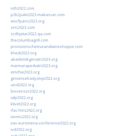
isth2022.com
p2b2pabi2023-makassar.com
wocfparis2023.org
sinc2023.com
scdlqatar2022-qa.com
thecolumbiagrill.com
provisionscheeseandwineshoppe.com
khedi2023.org
akademikgeriatri2023.org
marmarapediatri2023.org
emchie2023.org
girisimselradyoloji2022.org
utcd2022.org
biosensor2022.org
ialp2022.org
klivet2022.org
ifac-hms2022.org
taoms2022.org
iias-euromena-conference2022.org
ivd2022.org
csity2022.org