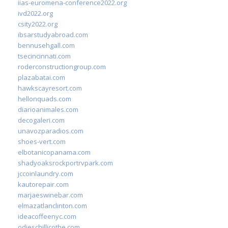
iias-euromena-conference2022.org
ivd2022.org
csity2022.org
ibsarstudyabroad.com
bennusehgall.com
tsecincinnati.com
roderconstructiongroup.com
plazabatai.com
hawkscayresort.com
hellonquads.com
diarioanimales.com
decogaleri.com
unavozparadios.com
shoes-vert.com
elbotanicopanama.com
shadyoaksrockportrvpark.com
jccoinlaundry.com
kautorepair.com
marjaeswinebar.com
elmazatlanclinton.com
ideacoffeenyc.com
odieschillicothe.com