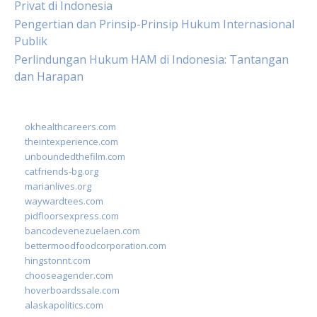
Privat di Indonesia
Pengertian dan Prinsip-Prinsip Hukum Internasional
Publik
Perlindungan Hukum HAM di Indonesia: Tantangan
dan Harapan
okhealthcareers.com
theintexperience.com
unboundedthefilm.com
catfriends-bg.org
marianlives.org
waywardtees.com
pidfloorsexpress.com
bancodevenezuelaen.com
bettermoodfoodcorporation.com
hingstonnt.com
chooseagender.com
hoverboardssale.com
alaskapolitics.com