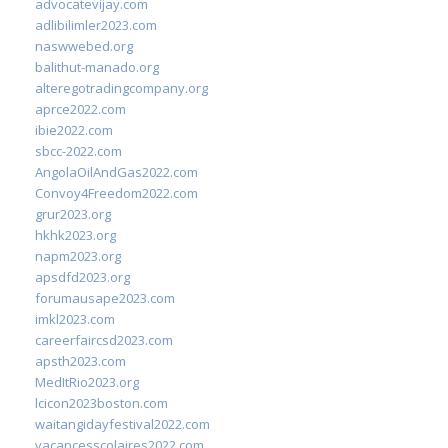
advocatevijay.com
adlibilimler2023.com
naswwebed.org
balithut-manado.org
alteregotradingcompany.org
aprce2022.com
ibie2022.com
sbcc-2022.com
AngolaOilAndGas2022.com
Convoy4Freedom2022.com
grur2023.org
hkhk2023.org
napm2023.org
apsdfd2023.org
forumausape2023.com
imkl2023.com
careerfaircsd2023.com
apsth2023.com
MedItRio2023.org
lcicon2023boston.com
waitangidayfestival2022.com
vacancesscolaires2022.com