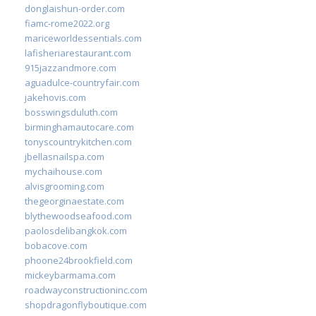
donglaishun-order.com
fiamc-rome2022.org
mariceworldessentials.com
lafisheriarestaurant.com
915jazzandmore.com
aguadulce-countryfair.com
jakehovis.com
bosswingsduluth.com
birminghamautocare.com
tonyscountrykitchen.com
jbellasnailspa.com
mychaihouse.com
alvisgrooming.com
thegeorginaestate.com
blythewoodseafood.com
paolosdelibangkok.com
bobacove.com
phoone24brookfield.com
mickeybarmama.com
roadwayconstructioninc.com
shopdragonflyboutique.com