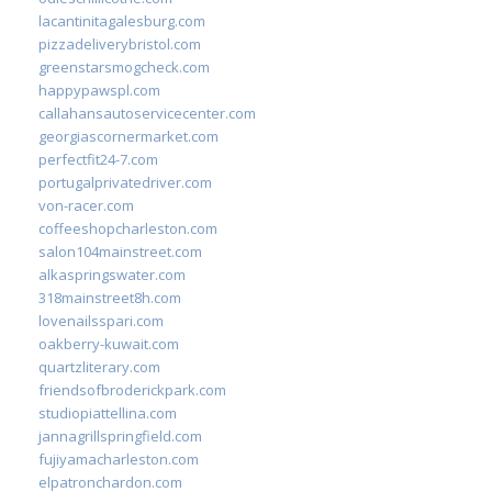
lacantinitagalesburg.com
pizzadeliverybristol.com
greenstarsmogcheck.com
happypawspl.com
callahansautoservicecenter.com
georgiascornermarket.com
perfectfit24-7.com
portugalprivatedriver.com
von-racer.com
coffeeshopcharleston.com
salon104mainstreet.com
alkaspringswater.com
318mainstreet8h.com
lovenailsspari.com
oakberry-kuwait.com
quartzliterary.com
friendsofbroderickpark.com
studiopiattellina.com
jannagrillspringfield.com
fujiyamacharleston.com
elpatronchardon.com