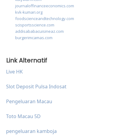
journaloffinanceeconomics.com
kvk-kumari.org
foodscienceandtechnology.com
scisportsscience.com
addisababacuisineaz.com
burgerimcamas.com
Link Alternatif
Live HK
Slot Deposit Pulsa Indosat
Pengeluaran Macau
Toto Macau 5D
pengeluaran kamboja