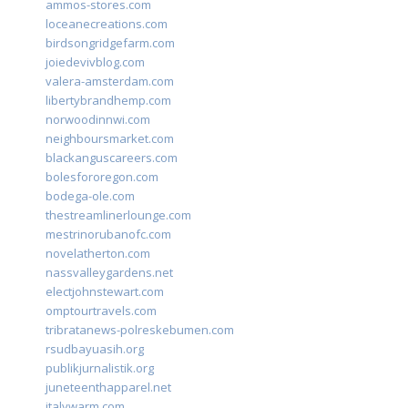
ammos-stores.com
loceanecreations.com
birdsongridgefarm.com
joiedevivblog.com
valera-amsterdam.com
libertybrandhemp.com
norwoodinnwi.com
neighboursmarket.com
blackanguscareers.com
bolesfororegon.com
bodega-ole.com
thestreamlinerlounge.com
mestrinorubanofc.com
novelatherton.com
nassvalleygardens.net
electjohnstewart.com
omptourtravels.com
tribratanews-polreskebumen.com
rsudbayuasih.org
publikjurnalistik.org
juneteenthapparel.net
italywarm.com