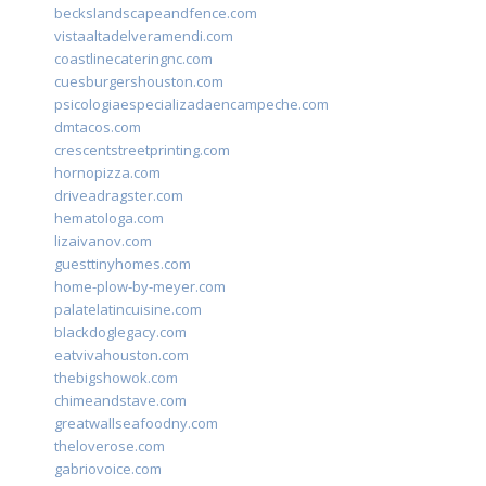
beckslandscapeandfence.com
vistaaltadelveramendi.com
coastlinecateringnc.com
cuesburgershouston.com
psicologiaespecializadaencampeche.com
dmtacos.com
crescentstreetprinting.com
hornopizza.com
driveadragster.com
hematologa.com
lizaivanov.com
guesttinyhomes.com
home-plow-by-meyer.com
palatelatincuisine.com
blackdoglegacy.com
eatvivahouston.com
thebigshowok.com
chimeandstave.com
greatwallseafoodny.com
theloverose.com
gabriovoice.com