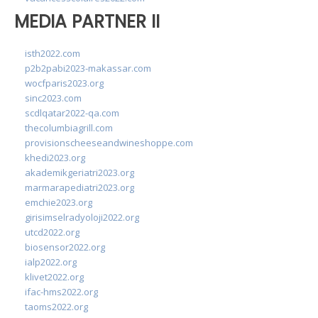
MEDIA PARTNER II
isth2022.com
p2b2pabi2023-makassar.com
wocfparis2023.org
sinc2023.com
scdlqatar2022-qa.com
thecolumbiagrill.com
provisionscheeseandwineshoppe.com
khedi2023.org
akademikgeriatri2023.org
marmarapediatri2023.org
emchie2023.org
girisimselradyoloji2022.org
utcd2022.org
biosensor2022.org
ialp2022.org
klivet2022.org
ifac-hms2022.org
taoms2022.org