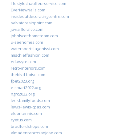
lifestylechauffeurservice.com
EverNewNails.com
insideoutdecoratingcentre.com
salvatoresinpoint.com
jovialfloralco.com
johnlscotthometeam.com
u-seehomes.com
watersportslagonissi.com
mischieffashion.com
eduwyre.com
retro-interiors.com
theblvd-boise.com
fpet2023.org
e-smart2022.org
ngrc2022.org
leesfamilyfoods.com
lewis-lewis-cpas.com
eleontennis.com
cyetus.com
bradfordshops.com
almadenranchsanjose.com