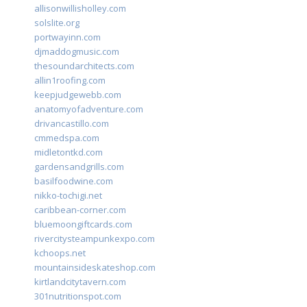
allisonwillisholley.com
solslite.org
portwayinn.com
djmaddogmusic.com
thesoundarchitects.com
allin1roofing.com
keepjudgewebb.com
anatomyofadventure.com
drivancastillo.com
cmmedspa.com
midletontkd.com
gardensandgrills.com
basilfoodwine.com
nikko-tochigi.net
caribbean-corner.com
bluemoongiftcards.com
rivercitysteampunkexpo.com
kchoops.net
mountainsideskateshop.com
kirtlandcitytavern.com
301nutritionspot.com