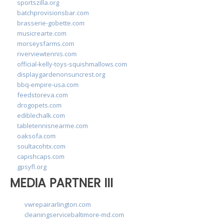
sportszilla.org
batchprovisionsbar.com
brasserie-gobette.com
musicrearte.com
morseysfarms.com
riverviewtennis.com
official-kelly-toys-squishmallows.com
displaygardenonsuncrest.org
bbq-empire-usa.com
feedstoreva.com
drogopets.com
ediblechalk.com
tabletennisnearme.com
oaksofa.com
soultacohtx.com
capishcaps.com
gpsyfl.org
MEDIA PARTNER III
vwrepairarlington.com
cleaningservicebaltimore-md.com