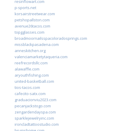
resinflowart.com
p-sports.net
korsairstreetwear.com
petshopallston.com
avenue26tacos.com
topgglasses.com
broadmoornailsspacoloradosprings.com
missblackpasadena.com
anneskitchen.org
valenciamarketytaqueria.com
reefrecordsllc.com
alawaffle.com
aryouthfishing.com
united-basketball.com
tios-tacos.com
cafecito-satx.com
graduacionviu2023.com
pecanjackstogo.com
zengardendayspa.com
sparklejewelryinc.com
ironcladtattoostudio.com
bruinshome.com