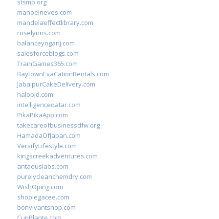
stsmp.org
manoelneves.com
mandelaeffectlibrary.com
roselynns.com
balanceyoganj.com
salesforceblogs.com
TrainGames365.com
BaytownEvaCationRentals.com
JabalpurCakeDelivery.com
halobjd.com
intelligenceqatar.com
PikaPikaApp.com
takecareofbusinessdfw.org
HamadaOfJapan.com
VersifyLifestyle.com
kingscreekadventures.com
antaeuslabs.com
purelycleanchemdry.com
WishOping.com
shoplegacee.com
bonvivantshop.com
CupPlante.com