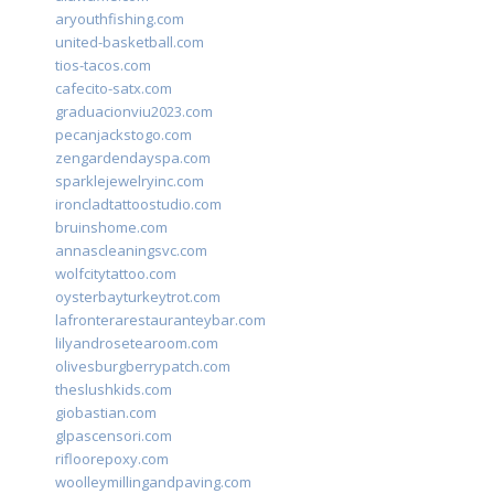
aryouthfishing.com
united-basketball.com
tios-tacos.com
cafecito-satx.com
graduacionviu2023.com
pecanjackstogo.com
zengardendayspa.com
sparklejewelryinc.com
ironcladtattoostudio.com
bruinshome.com
annascleaningsvc.com
wolfcitytattoo.com
oysterbayturkeytrot.com
lafronterarestauranteybar.com
lilyandrosetearoom.com
olivesburgberrypatch.com
theslushkids.com
giobastian.com
glpascensori.com
rifloorepoxy.com
woolleymillingandpaving.com