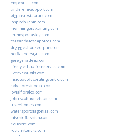
empconst1.com
cinderella-support.com
bigpinkrestaurant.com
inspirehuahin.com
memmingerspainting.com
jeremypbeasley.com
thesandwichdepotcos.com
drgiggleshouseofpain.com
hotflashdesigns.com
garagenadeau.com
lifestylechauffeurservice.com
EverNewNails.com
insideoutdecoratingcentre.com
salvatoresinpoint.com
jovialfloralco.com
johnlscotthometeam.com
u-seehomes.com
watersportslagonissi.com
mischieffashion.com
eduwyre.com
retro-interiors.com