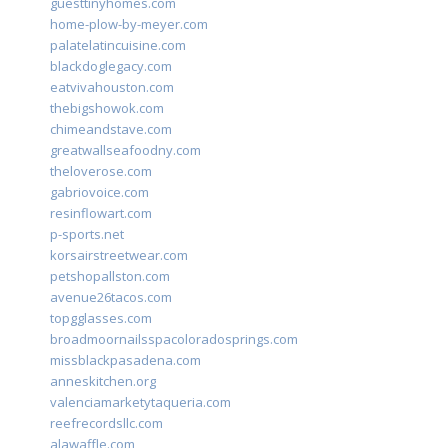
guesttinyhomes.com
home-plow-by-meyer.com
palatelatincuisine.com
blackdoglegacy.com
eatvivahouston.com
thebigshowok.com
chimeandstave.com
greatwallseafoodny.com
theloverose.com
gabriovoice.com
resinflowart.com
p-sports.net
korsairstreetwear.com
petshopallston.com
avenue26tacos.com
topgglasses.com
broadmoornailsspacoloradosprings.com
missblackpasadena.com
anneskitchen.org
valenciamarketytaqueria.com
reefrecordsllc.com
alawaffle.com