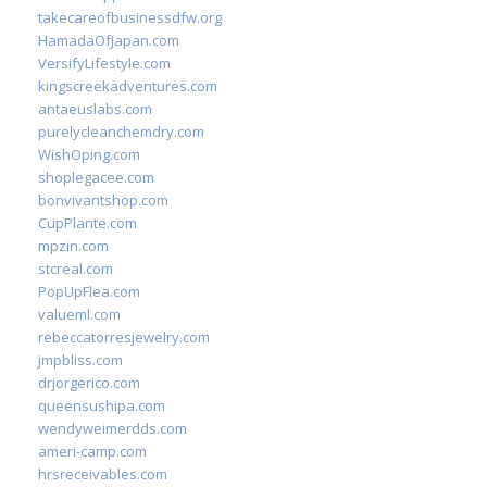
takecareofbusinessdfw.org
HamadaOfJapan.com
VersifyLifestyle.com
kingscreekadventures.com
antaeuslabs.com
purelycleanchemdry.com
WishOping.com
shoplegacee.com
bonvivantshop.com
CupPlante.com
mpzin.com
stcreal.com
PopUpFlea.com
valueml.com
rebeccatorresjewelry.com
jmpbliss.com
drjorgerico.com
queensushipa.com
wendyweimerdds.com
ameri-camp.com
hrsreceivables.com