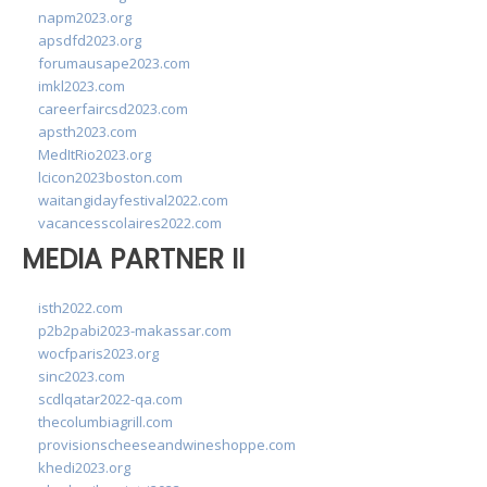
napm2023.org
apsdfd2023.org
forumausape2023.com
imkl2023.com
careerfaircsd2023.com
apsth2023.com
MedItRio2023.org
lcicon2023boston.com
waitangidayfestival2022.com
vacancesscolaires2022.com
MEDIA PARTNER II
isth2022.com
p2b2pabi2023-makassar.com
wocfparis2023.org
sinc2023.com
scdlqatar2022-qa.com
thecolumbiagrill.com
provisionscheeseandwineshoppe.com
khedi2023.org