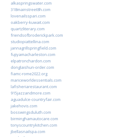
alkaspringswater.com
318mainstreet8h.com
lovenailsspari.com
oakberry-kuwait.com
quartzliterary.com
friendsofbroderickpark.com
studiopiattellina.com
jannagrillspringfield.com
fujiyamacharleston.com
elpatronchardon.com
donglaishun-order.com
fiamc-rome2022.org
mariceworldessentials.com
lafisheriarestaurant.com
915jazzandmore.com
aguadulce-countryfair.com
jakehovis.com
bosswingsduluth.com
birminghamautocare.com
tonyscountrykitchen.com
jbellasnailspa.com