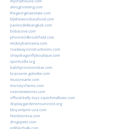
mychaihouse.com
alvisgrooming.com
thegeorginaestate.com
blythewoodseafood.com
paolosdelibangkok.com
bobacove.com
phoone24brookfield.com
mickeybarmama.com
roadwayconstructioninc.com
shopdragonflyboutique.com
sportszilla.org
batchprovisionsbar.com
brasserie-gobette.com
musicrearte.com
morseysfarms.com
riverviewtennis.com
official-kelly-toys-squishmallows.com
displaygardenonsuncrest.org
bbq-empire-usa.com
feedstoreva.com
drogopets.com
ediblechalk.com