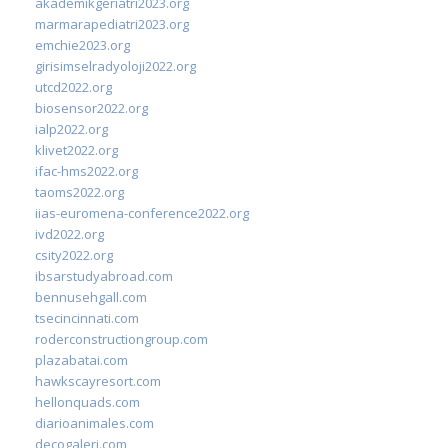
akademikgeriatri2023.org
marmarapediatri2023.org
emchie2023.org
girisimselradyoloji2022.org
utcd2022.org
biosensor2022.org
ialp2022.org
klivet2022.org
ifac-hms2022.org
taoms2022.org
iias-euromena-conference2022.org
ivd2022.org
csity2022.org
ibsarstudyabroad.com
bennusehgall.com
tsecincinnati.com
roderconstructiongroup.com
plazabatai.com
hawkscayresort.com
hellonquads.com
diarioanimales.com
decogaleri.com