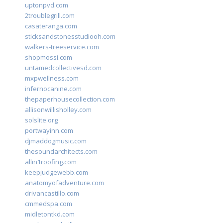
uptonpvd.com
2troublegrill.com
casateranga.com
sticksandstonesstudiooh.com
walkers-treeservice.com
shopmossi.com
untamedcollectivesd.com
mxpwellness.com
infernocanine.com
thepaperhousecollection.com
allisonwillisholley.com
solslite.org
portwayinn.com
djmaddogmusic.com
thesoundarchitects.com
allin1roofing.com
keepjudgewebb.com
anatomyofadventure.com
drivancastillo.com
cmmedspa.com
midletontkd.com