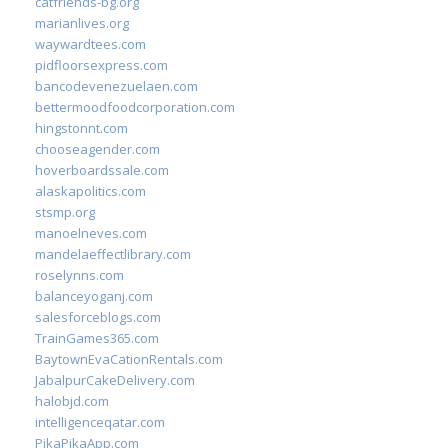
catfriends-bg.org
marianlives.org
waywardtees.com
pidfloorsexpress.com
bancodevenezuelaen.com
bettermoodfoodcorporation.com
hingstonnt.com
chooseagender.com
hoverboardssale.com
alaskapolitics.com
stsmp.org
manoelneves.com
mandelaeffectlibrary.com
roselynns.com
balanceyoganj.com
salesforceblogs.com
TrainGames365.com
BaytownEvaCationRentals.com
JabalpurCakeDelivery.com
halobjd.com
intelligenceqatar.com
PikaPikaApp.com