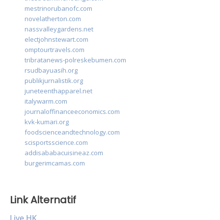
mestrinorubanofc.com
novelatherton.com
nassvalleygardens.net
electjohnstewart.com
omptourtravels.com
tribratanews-polreskebumen.com
rsudbayuasih.org
publikjurnalistik.org
juneteenthapparel.net
italywarm.com
journaloffinanceeconomics.com
kvk-kumari.org
foodscienceandtechnology.com
scisportsscience.com
addisababacuisineaz.com
burgerimcamas.com
Link Alternatif
Live HK