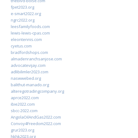
theblvd-boise.com
fpet2023.org
e-smart2022.org
ngrc2022.org
leesfamilyfoods.com
lewis-lewis-cpas.com
eleontennis.com
cyetus.com
bradfordshops.com
almadenranchsanjose.com
advocatevijay.com
adlibilimler2023.com
naswwebed.org
balithut-manado.org
alteregotradingcompany.org
aprce2022.com
ibie2022.com
sbcc-2022.com
AngolaOilAndGas2022.com
Convoy4Freedom2022.com
grur2023.org
hkhk2023.org