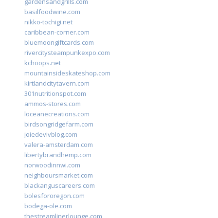
gardensandgrills.com
basilfoodwine.com
nikko-tochigi.net
caribbean-corner.com
bluemoongiftcards.com
rivercitysteampunkexpo.com
kchoops.net
mountainsideskateshop.com
kirtlandcitytavern.com
301nutritionspot.com
ammos-stores.com
loceanecreations.com
birdsongridgefarm.com
joiedevivblog.com
valera-amsterdam.com
libertybrandhemp.com
norwoodinnwi.com
neighboursmarket.com
blackanguscareers.com
bolesfororegon.com
bodega-ole.com
thestreamlinerlounge.com