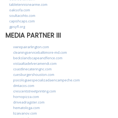
tabletennisnearme.com
oaksofa.com
soultacohtx.com
capishcaps.com
gpsyfl.org
MEDIA PARTNER III
vwrepairarlington.com
cleaningservicebaltimore-md.com
beckslandscapeandfence.com
vistaaltadelveramendi.com
coastlinecateringnc.com
cuesburgershouston.com
psicologiaespecializadaencampeche.com
dmtacos.com
crescentstreetprinting.com
hornopizza.com
driveadragster.com
hematologa.com
lizaivanov.com