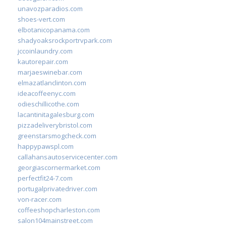
unavozparadios.com
shoes-vert.com
elbotanicopanama.com
shadyoaksrockportrvpark.com
jccoinlaundry.com
kautorepair.com
marjaeswinebar.com
elmazatlanclinton.com
ideacoffeenyc.com
odieschillicothe.com
lacantinitagalesburg.com
pizzadeliverybristol.com
greenstarsmogcheck.com
happypawspl.com
callahansautoservicecenter.com
georgiascornermarket.com
perfectfit24-7.com
portugalprivatedriver.com
von-racer.com
coffeeshopcharleston.com
salon104mainstreet.com