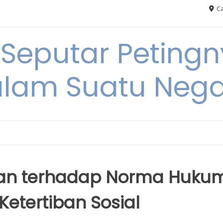
Ca
 Seputar Petin
lam Suatu Neg
han terhadap Norma Huku
etertiban Sosial