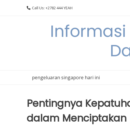
Skip
Call Us: +2782 444 YEAH
to
content
Informasi
Da
pengeluaran singapore hari ini
Pentingnya Kepatu
dalam Menciptakan K