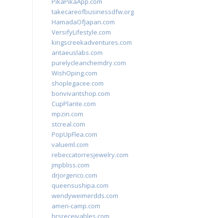
PikaPikaApp.com
takecareofbusinessdfw.org
HamadaOfJapan.com
VersifyLifestyle.com
kingscreekadventures.com
antaeuslabs.com
purelycleanchemdry.com
WishOping.com
shoplegacee.com
bonvivantshop.com
CupPlante.com
mpzin.com
stcreal.com
PopUpFlea.com
valueml.com
rebeccatorresjewelry.com
jmpbliss.com
drjorgerico.com
queensushipa.com
wendyweimerdds.com
ameri-camp.com
hrsreceivables.com