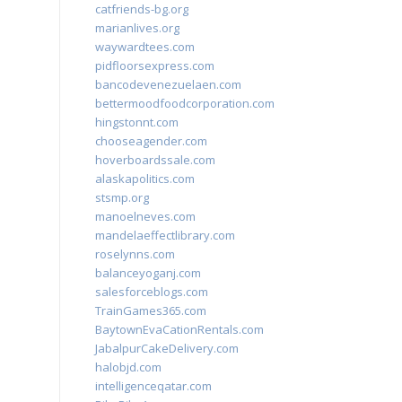
catfriends-bg.org
marianlives.org
waywardtees.com
pidfloorsexpress.com
bancodevenezuelaen.com
bettermoodfoodcorporation.com
hingstonnt.com
chooseagender.com
hoverboardssale.com
alaskapolitics.com
stsmp.org
manoelneves.com
mandelaeffectlibrary.com
roselynns.com
balanceyoganj.com
salesforceblogs.com
TrainGames365.com
BaytownEvaCationRentals.com
JabalpurCakeDelivery.com
halobjd.com
intelligenceqatar.com