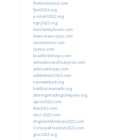
theblvd-boise.com
fpet2023.org
e-smart2022.org
ngrc2022.org
leesfamilyfoods.com
lewis-lewis-cpas.com
eleontennis.com
cyetus.com
bradfordshops.com
almadenranchsanjose.com
advocatevijay.com
adlibilimler2023.com
naswwebed.org
balithut-manado.org
alteregotradingcompany.org
aprce2022.com
ibie2022.com
sbcc-2022.com
AngolaOilAndGas2022.com
Convoy4Freedom2022.com
grur2023.org