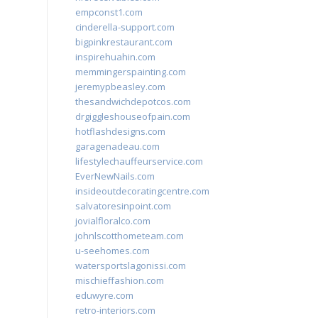
empconst1.com
cinderella-support.com
bigpinkrestaurant.com
inspirehuahin.com
memmingerspainting.com
jeremypbeasley.com
thesandwichdepotcos.com
drgiggleshouseofpain.com
hotflashdesigns.com
garagenadeau.com
lifestylechauffeurservice.com
EverNewNails.com
insideoutdecoratingcentre.com
salvatoresinpoint.com
jovialfloralco.com
johnlscotthometeam.com
u-seehomes.com
watersportslagonissi.com
mischieffashion.com
eduwyre.com
retro-interiors.com