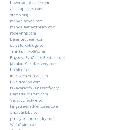
hoverboardssale.com
alaskapolitics.com
stsmp.org
manoelneves.com
mandelaeffectlibrary.com
roselynns.com
balanceyoganj.com
salesforceblogs.com
TrainGames365.com
BaytownEvaCationRentals.com
JabalpurCakeDelivery.com
halobjd.com
intelligenceqatar.com
PikaPikaApp.com
takecareofbusinessdfw.org
HamadaOfJapan.com
VersifyLifestyle.com
kingscreekadventures.com
antaeuslabs.com
purelycleanchemdry.com
WishOping.com