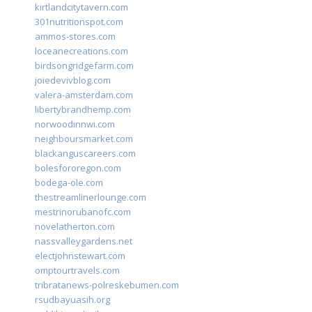
kirtlandcitytavern.com
301nutritionspot.com
ammos-stores.com
loceanecreations.com
birdsongridgefarm.com
joiedevivblog.com
valera-amsterdam.com
libertybrandhemp.com
norwoodinnwi.com
neighboursmarket.com
blackanguscareers.com
bolesfororegon.com
bodega-ole.com
thestreamlinerlounge.com
mestrinorubanofc.com
novelatherton.com
nassvalleygardens.net
electjohnstewart.com
omptourtravels.com
tribratanews-polreskebumen.com
rsudbayuasih.org