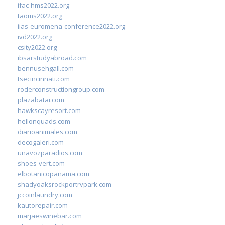
ifac-hms2022.org
taoms2022.org
iias-euromena-conference2022.org
ivd2022.org
csity2022.org
ibsarstudyabroad.com
bennusehgall.com
tsecincinnati.com
roderconstructiongroup.com
plazabatai.com
hawkscayresort.com
hellonquads.com
diarioanimales.com
decogaleri.com
unavozparadios.com
shoes-vert.com
elbotanicopanama.com
shadyoaksrockportrvpark.com
jccoinlaundry.com
kautorepair.com
marjaeswinebar.com