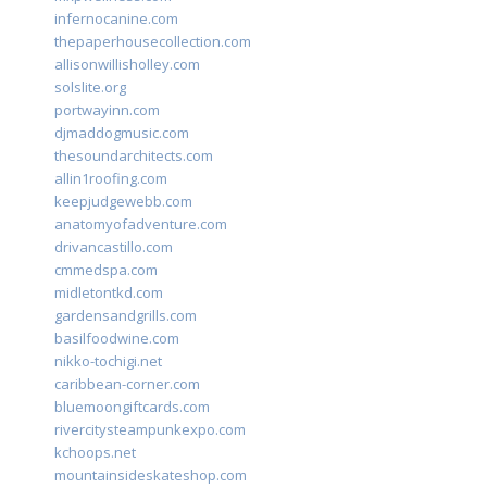
infernocanine.com
thepaperhousecollection.com
allisonwillisholley.com
solslite.org
portwayinn.com
djmaddogmusic.com
thesoundarchitects.com
allin1roofing.com
keepjudgewebb.com
anatomyofadventure.com
drivancastillo.com
cmmedspa.com
midletontkd.com
gardensandgrills.com
basilfoodwine.com
nikko-tochigi.net
caribbean-corner.com
bluemoongiftcards.com
rivercitysteampunkexpo.com
kchoops.net
mountainsideskateshop.com