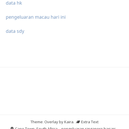
data hk
pengeluaran macau hari ini
data sdy
Theme: Overlay by
Kaira
.
Extra Text
Cape Town, South Africa
pengeluaran singapore hari ini