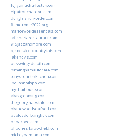
fujiyamacharleston.com
elpatronchardon.com
donglaishun-order.com
fiamc-rome2022.org
mariceworldessentials.com
lafisheriarestaurant.com
915jazzandmore.com
aguadulce-countryfair.com
jakehovis.com
bosswingsduluth.com
birminghamautocare.com
tonyscountrykitchen.com
jbellasnailspa.com
mychaihouse.com
alvisgrooming.com
thegeorginaestate.com
blythewoodseafood.com
paolosdelibangkok.com
bobacove.com
phoone24brookfield.com
mickeybarmama.com