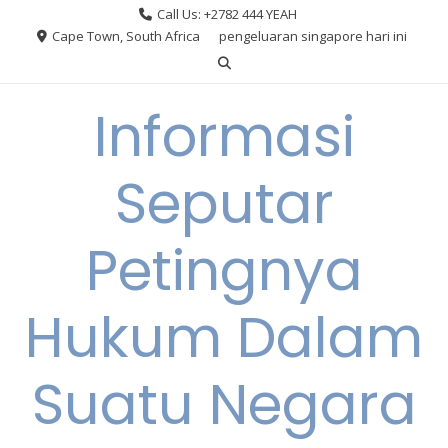
Skip
Call Us: +2782 444 YEAH
to
Cape Town, South Africa
pengeluaran singapore hari ini
content
Informasi
Seputar
Petingnya
Hukum Dalam
Suatu Negara