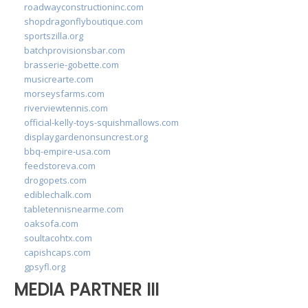
roadwayconstructioninc.com
shopdragonflyboutique.com
sportszilla.org
batchprovisionsbar.com
brasserie-gobette.com
musicrearte.com
morseysfarms.com
riverviewtennis.com
official-kelly-toys-squishmallows.com
displaygardenonsuncrest.org
bbq-empire-usa.com
feedstoreva.com
drogopets.com
ediblechalk.com
tabletennisnearme.com
oaksofa.com
soultacohtx.com
capishcaps.com
gpsyfl.org
MEDIA PARTNER III