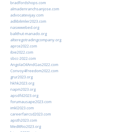
bradfordshops.com
almadenranchsanjose.com
advocatevijay.com
adlibilimler2023.com
naswwebed.org
balithut-manado.org
alteregotradingcompany.org
aprce2022.com
ibie2022.com
sbcc-2022.com
AngolaOilAndGas2022.com
Convoy4Freedom2022.com
grur2023.org
hkhk2023.org
napm2023.org
apsdfd2023.org
forumausape2023.com
imkl2023.com
careerfaircsd2023.com
apsth2023.com
MedItRio2023.org