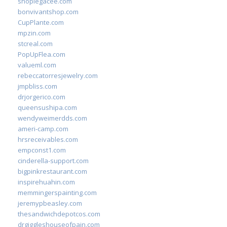
shoplegacee.com
bonvivantshop.com
CupPlante.com
mpzin.com
stcreal.com
PopUpFlea.com
valueml.com
rebeccatorresjewelry.com
jmpbliss.com
drjorgerico.com
queensushipa.com
wendyweimerdds.com
ameri-camp.com
hrsreceivables.com
empconst1.com
cinderella-support.com
bigpinkrestaurant.com
inspirehuahin.com
memmingerspainting.com
jeremypbeasley.com
thesandwichdepotcos.com
drgiggleshouseofpain.com