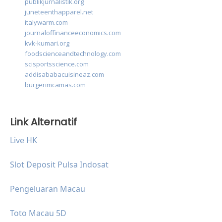
publikjurnalistik.org
juneteenthapparel.net
italywarm.com
journaloffinanceeconomics.com
kvk-kumari.org
foodscienceandtechnology.com
scisportsscience.com
addisababacuisineaz.com
burgerimcamas.com
Link Alternatif
Live HK
Slot Deposit Pulsa Indosat
Pengeluaran Macau
Toto Macau 5D