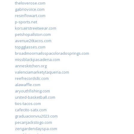
theloverose.com
gabriovoice.com
resinflowart.com
p-sports.net
korsairstreetwear.com
petshopallston.com
avenue26tacos.com
topgglasses.com
broadmoornailsspacoloradosprings.com
missblackpasadena.com
anneskitchen.org
valenciamarketytaqueria.com
reefrecordsllc.com
alawaffle.com
aryouthfishing.com
united-basketball.com
tios-tacos.com
cafecito-satx.com
graduacionviu2023.com
pecanjackstogo.com
zengardendayspa.com