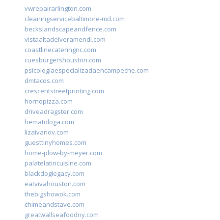
vwrepairarlington.com
cleaningservicebaltimore-md.com
beckslandscapeandfence.com
vistaaltadelveramendi.com
coastlinecateringnc.com
cuesburgershouston.com
psicologiaespecializadaencampeche.com
dmtacos.com
crescentstreetprinting.com
hornopizza.com
driveadragster.com
hematologa.com
lizaivanov.com
guesttinyhomes.com
home-plow-by-meyer.com
palatelatincuisine.com
blackdoglegacy.com
eatvivahouston.com
thebigshowok.com
chimeandstave.com
greatwallseafoodny.com