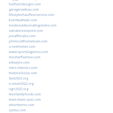
hotflashdesigns.com
garagenadeau.com
lifestylechauffeurservice.com
EverNewNails.com
insideoutdecoratingcentre.com
salvatoresinpoint.com
jovialfloralco.com
johnlscotthometeam.com
u-seehomes.com
watersportslagonissi.com
mischieffashion.com
eduwyre.com
retro-interiors.com
theblvd-boise.com
fpet2023.org
e-smart2022.org
ngrc2022.org
leesfamilyfoods.com
lewis-lewis-cpas.com
eleontennis.com
cyetus.com