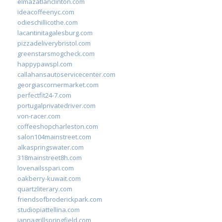
elmazatlanclinton.com
ideacoffeenyc.com
odieschillicothe.com
lacantinitagalesburg.com
pizzadeliverybristol.com
greenstarsmogcheck.com
happypawspl.com
callahansautoservicecenter.com
georgiascornermarket.com
perfectfit24-7.com
portugalprivatedriver.com
von-racer.com
coffeeshopcharleston.com
salon104mainstreet.com
alkaspringswater.com
318mainstreet8h.com
lovenailsspari.com
oakberry-kuwait.com
quartzliterary.com
friendsofbroderickpark.com
studiopiattellina.com
jannagrillspringfield.com