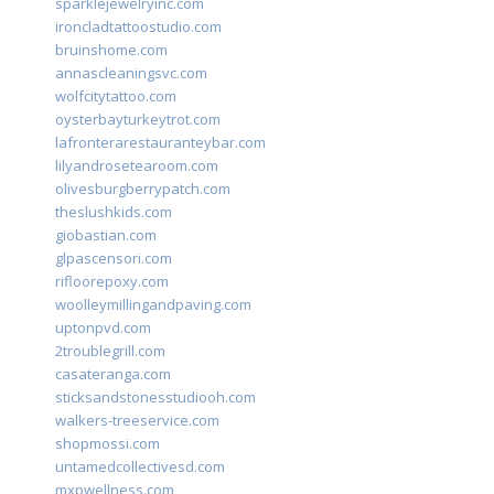
sparklejewelryinc.com
ironcladtattoostudio.com
bruinshome.com
annascleaningsvc.com
wolfcitytattoo.com
oysterbayturkeytrot.com
lafronterarestauranteybar.com
lilyandrosetearoom.com
olivesburgberrypatch.com
theslushkids.com
giobastian.com
glpascensori.com
rifloorepoxy.com
woolleymillingandpaving.com
uptonpvd.com
2troublegrill.com
casateranga.com
sticksandstonesstudiooh.com
walkers-treeservice.com
shopmossi.com
untamedcollectivesd.com
mxpwellness.com