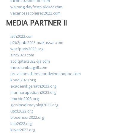
lcicon2023boston.com
waitangidayfestival2022.com
vacancesscolaires2022.com
MEDIA PARTNER II
isth2022.com
p2b2pabi2023-makassar.com
wocfparis2023.org
sinc2023.com
scdlqatar2022-qa.com
thecolumbiagrill.com
provisionscheeseandwineshoppe.com
khedi2023.org
akademikgeriatri2023.org
marmarapediatri2023.org
emchie2023.org
girisimselradyoloji2022.org
utcd2022.org
biosensor2022.org
ialp2022.org
klivet2022.org