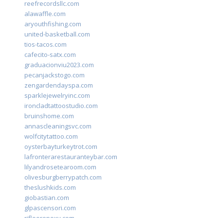
reefrecordsllc.com
alawaffle.com
aryouthfishing.com
united-basketball.com
tios-tacos.com
cafecito-satx.com
graduacionviu2023.com
pecanjackstogo.com
zengardendayspa.com
sparklejewelryinc.com
ironcladtattoostudio.com
bruinshome.com
annascleaningsvc.com
wolfcitytattoo.com
oysterbayturkeytrot.com
lafronterarestauranteybar.com
lilyandrosetearoom.com
olivesburgberrypatch.com
theslushkids.com
giobastian.com
glpascensori.com