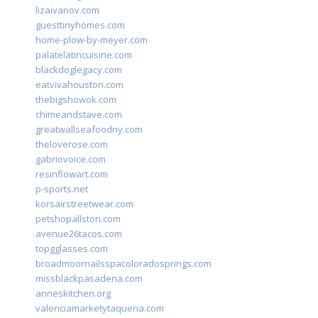
lizaivanov.com
guesttinyhomes.com
home-plow-by-meyer.com
palatelatincuisine.com
blackdoglegacy.com
eatvivahouston.com
thebigshowok.com
chimeandstave.com
greatwallseafoodny.com
theloverose.com
gabriovoice.com
resinflowart.com
p-sports.net
korsairstreetwear.com
petshopallston.com
avenue26tacos.com
topgglasses.com
broadmoornailsspacoloradosprings.com
missblackpasadena.com
anneskitchen.org
valenciamarketytaqueria.com