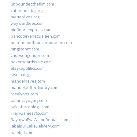
unboundedthefilm.com
catfriends-bg.org
marianlives.org
waywardtees.com
pidfloorsexpress.com
bancodevenezuelaen.com
bettermoodfoodcorporation.com
hingstonnt.com
chooseagender.com
hoverboardssale.com
alaskapolitics.com
stsmp.org
manoelneves.com
mandelaeffectlibrary.com
roselynns.com
balanceyoganj.com
salesforceblogs.com
TrainGames365.com
BaytownEvaCationRentals.com
JabalpurCakeDelivery.com
halobjd.com