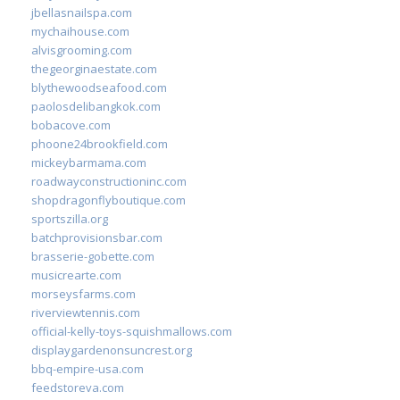
jbellasnailspa.com
mychaihouse.com
alvisgrooming.com
thegeorginaestate.com
blythewoodseafood.com
paolosdelibangkok.com
bobacove.com
phoone24brookfield.com
mickeybarmama.com
roadwayconstructioninc.com
shopdragonflyboutique.com
sportszilla.org
batchprovisionsbar.com
brasserie-gobette.com
musicrearte.com
morseysfarms.com
riverviewtennis.com
official-kelly-toys-squishmallows.com
displaygardenonsuncrest.org
bbq-empire-usa.com
feedstoreva.com