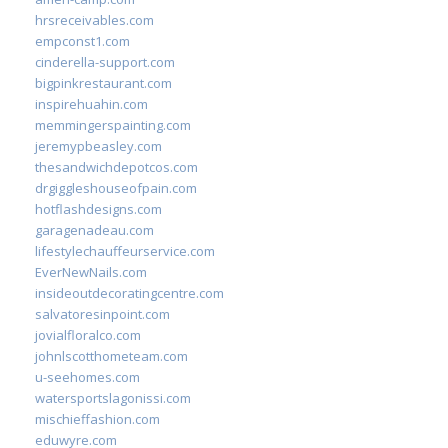
hrsreceivables.com
empconst1.com
cinderella-support.com
bigpinkrestaurant.com
inspirehuahin.com
memmingerspainting.com
jeremypbeasley.com
thesandwichdepotcos.com
drgiggleshouseofpain.com
hotflashdesigns.com
garagenadeau.com
lifestylechauffeurservice.com
EverNewNails.com
insideoutdecoratingcentre.com
salvatoresinpoint.com
jovialfloralco.com
johnlscotthometeam.com
u-seehomes.com
watersportslagonissi.com
mischieffashion.com
eduwyre.com