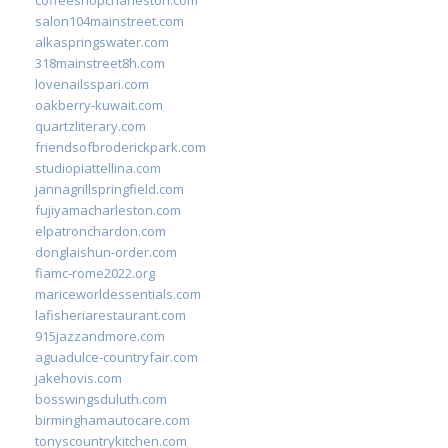
salon104mainstreet.com
alkaspringswater.com
318mainstreet8h.com
lovenailsspari.com
oakberry-kuwait.com
quartzliterary.com
friendsofbroderickpark.com
studiopiattellina.com
jannagrillspringfield.com
fujiyamacharleston.com
elpatronchardon.com
donglaishun-order.com
fiamc-rome2022.org
mariceworldessentials.com
lafisheriarestaurant.com
915jazzandmore.com
aguadulce-countryfair.com
jakehovis.com
bosswingsduluth.com
birminghamautocare.com
tonyscountrykitchen.com