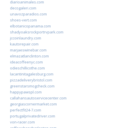
diarioanimales.com
decogaleri.com
unavozparadios.com
shoes-vert.com
elbotanicopanama.com
shadyoaksrockportrvpark.com
jccoinlaundry.com
kautorepair.com
marjaeswinebar.com
elmazatlanclinton.com
ideacoffeenyc.com
odieschillicothe.com
lacantinitagalesburg.com
pizzadeliverybristol.com
greenstarsmogcheck.com
happypawspl.com
callahansautoservicecenter.com
georgiascornermarket.com
perfectfit24-7.com
portugalprivatedriver.com
von-racer.com
coffeeshopcharleston.com