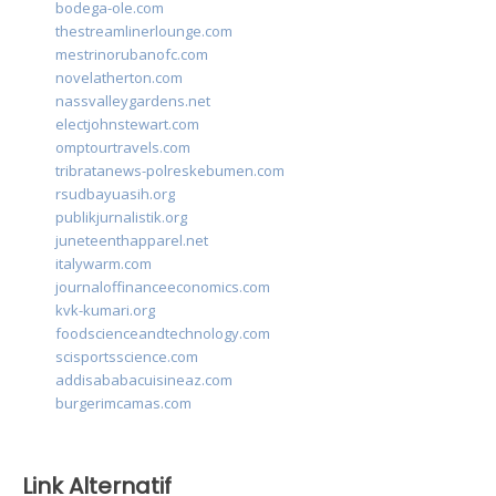
bodega-ole.com
thestreamlinerlounge.com
mestrinorubanofc.com
novelatherton.com
nassvalleygardens.net
electjohnstewart.com
omptourtravels.com
tribratanews-polreskebumen.com
rsudbayuasih.org
publikjurnalistik.org
juneteenthapparel.net
italywarm.com
journaloffinanceeconomics.com
kvk-kumari.org
foodscienceandtechnology.com
scisportsscience.com
addisababacuisineaz.com
burgerimcamas.com
Link Alternatif