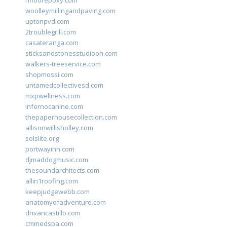
rifloorepoxy.com
woolleymillingandpaving.com
uptonpvd.com
2troublegrill.com
casateranga.com
sticksandstonesstudiooh.com
walkers-treeservice.com
shopmossi.com
untamedcollectivesd.com
mxpwellness.com
infernocanine.com
thepaperhousecollection.com
allisonwillisholley.com
solslite.org
portwayinn.com
djmaddogmusic.com
thesoundarchitects.com
allin1roofing.com
keepjudgewebb.com
anatomyofadventure.com
drivancastillo.com
cmmedspa.com