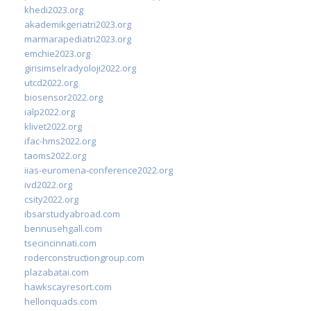
khedi2023.org
akademikgeriatri2023.org
marmarapediatri2023.org
emchie2023.org
girisimselradyoloji2022.org
utcd2022.org
biosensor2022.org
ialp2022.org
klivet2022.org
ifac-hms2022.org
taoms2022.org
iias-euromena-conference2022.org
ivd2022.org
csity2022.org
ibsarstudyabroad.com
bennusehgall.com
tsecincinnati.com
roderconstructiongroup.com
plazabatai.com
hawkscayresort.com
hellonquads.com