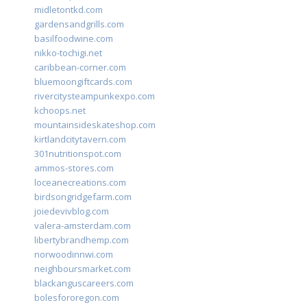
midletontkd.com
gardensandgrills.com
basilfoodwine.com
nikko-tochigi.net
caribbean-corner.com
bluemoongiftcards.com
rivercitysteampunkexpo.com
kchoops.net
mountainsideskateshop.com
kirtlandcitytavern.com
301nutritionspot.com
ammos-stores.com
loceanecreations.com
birdsongridgefarm.com
joiedevivblog.com
valera-amsterdam.com
libertybrandhemp.com
norwoodinnwi.com
neighboursmarket.com
blackanguscareers.com
bolesfororegon.com