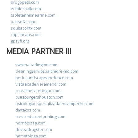
drogopets.com
ediblechalk.com
tabletennisnearme.com
oaksofa.com
soultacohtx.com
capishcaps.com
gpsyfl.org
MEDIA PARTNER III
vwrepairarlington.com
cleaningservicebaltimore-md.com
beckslandscapeandfence.com
vistaaltadelveramendi.com
coastlinecateringnc.com
cuesburgershouston.com
psicologiaespecializadaencampeche.com
dmtacos.com
crescentstreetprinting.com
hornopizza.com
driveadragster.com
hematologa.com