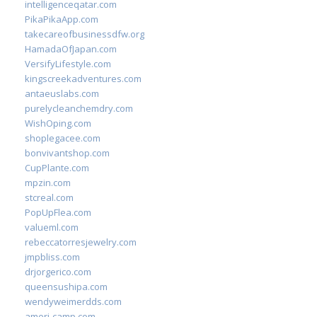
intelligenceqatar.com
PikaPikaApp.com
takecareofbusinessdfw.org
HamadaOfJapan.com
VersifyLifestyle.com
kingscreekadventures.com
antaeuslabs.com
purelycleanchemdry.com
WishOping.com
shoplegacee.com
bonvivantshop.com
CupPlante.com
mpzin.com
stcreal.com
PopUpFlea.com
valueml.com
rebeccatorresjewelry.com
jmpbliss.com
drjorgerico.com
queensushipa.com
wendyweimerdds.com
ameri-camp.com