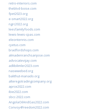
retro-interiors.com
theblvd-boise.com
fpet2023.org
e-smart2022.org
ngrc2022.org
leesfamilyfoods.com
lewis-lewis-cpas.com
eleontennis.com
cyetus.com
bradfordshops.com
almadenranchsanjose.com
advocatevijay.com
adlibilimler2023.com
naswwebed.org
balithut-manado.org
alteregotradingcompany.org
aprce2022.com
ibie2022.com
sbcc-2022.com
AngolaOilAndGas2022.com
Convoy4Freedom2022.com