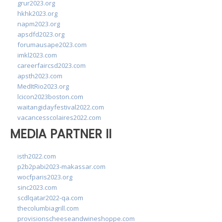
grur2023.org
hkhk2023.org
napm2023.org
apsdfd2023.org
forumausape2023.com
imkl2023.com
careerfaircsd2023.com
apsth2023.com
MedItRio2023.org
lcicon2023boston.com
waitangidayfestival2022.com
vacancesscolaires2022.com
MEDIA PARTNER II
isth2022.com
p2b2pabi2023-makassar.com
wocfparis2023.org
sinc2023.com
scdlqatar2022-qa.com
thecolumbiagrill.com
provisionscheeseandwineshoppe.com