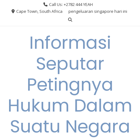
Skip
Call Us: +2782 444 YEAH
to
Cape Town, South Africa
pengeluaran singapore hari ini
content
Informasi
Seputar
Petingnya
Hukum Dalam
Suatu Negara