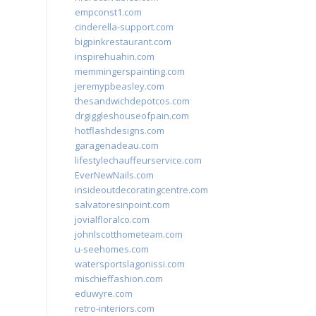
empconst1.com
cinderella-support.com
bigpinkrestaurant.com
inspirehuahin.com
memmingerspainting.com
jeremypbeasley.com
thesandwichdepotcos.com
drgiggleshouseofpain.com
hotflashdesigns.com
garagenadeau.com
lifestylechauffeurservice.com
EverNewNails.com
insideoutdecoratingcentre.com
salvatoresinpoint.com
jovialfloralco.com
johnlscotthometeam.com
u-seehomes.com
watersportslagonissi.com
mischieffashion.com
eduwyre.com
retro-interiors.com