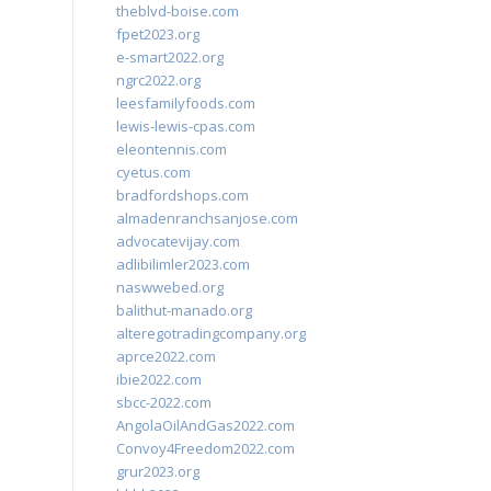
theblvd-boise.com
fpet2023.org
e-smart2022.org
ngrc2022.org
leesfamilyfoods.com
lewis-lewis-cpas.com
eleontennis.com
cyetus.com
bradfordshops.com
almadenranchsanjose.com
advocatevijay.com
adlibilimler2023.com
naswwebed.org
balithut-manado.org
alteregotradingcompany.org
aprce2022.com
ibie2022.com
sbcc-2022.com
AngolaOilAndGas2022.com
Convoy4Freedom2022.com
grur2023.org