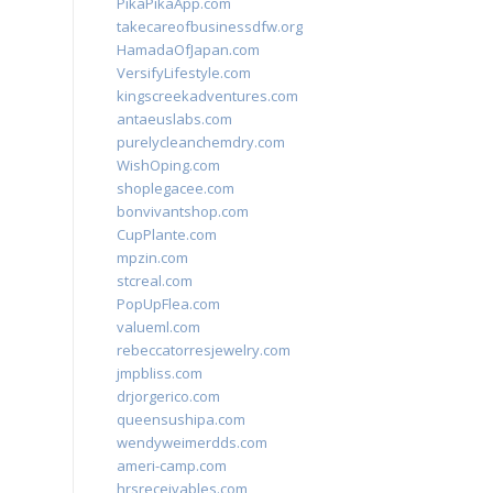
PikaPikaApp.com
takecareofbusinessdfw.org
HamadaOfJapan.com
VersifyLifestyle.com
kingscreekadventures.com
antaeuslabs.com
purelycleanchemdry.com
WishOping.com
shoplegacee.com
bonvivantshop.com
CupPlante.com
mpzin.com
stcreal.com
PopUpFlea.com
valueml.com
rebeccatorresjewelry.com
jmpbliss.com
drjorgerico.com
queensushipa.com
wendyweimerdds.com
ameri-camp.com
hrsreceivables.com