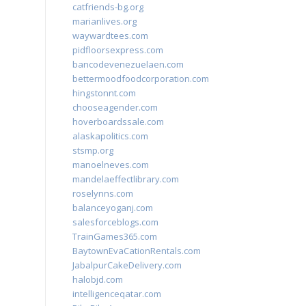
catfriends-bg.org
marianlives.org
waywardtees.com
pidfloorsexpress.com
bancodevenezuelaen.com
bettermoodfoodcorporation.com
hingstonnt.com
chooseagender.com
hoverboardssale.com
alaskapolitics.com
stsmp.org
manoelneves.com
mandelaeffectlibrary.com
roselynns.com
balanceyoganj.com
salesforceblogs.com
TrainGames365.com
BaytownEvaCationRentals.com
JabalpurCakeDelivery.com
halobjd.com
intelligenceqatar.com