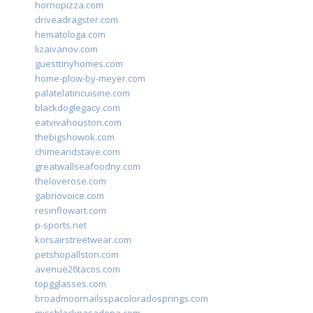
hornopizza.com
driveadragster.com
hematologa.com
lizaivanov.com
guesttinyhomes.com
home-plow-by-meyer.com
palatelatincuisine.com
blackdoglegacy.com
eatvivahouston.com
thebigshowok.com
chimeandstave.com
greatwallseafoodny.com
theloverose.com
gabriovoice.com
resinflowart.com
p-sports.net
korsairstreetwear.com
petshopallston.com
avenue26tacos.com
topgglasses.com
broadmoornailsspacoloradosprings.com