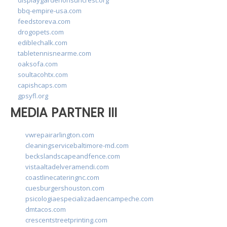
bbq-empire-usa.com
feedstoreva.com
drogopets.com
ediblechalk.com
tabletennisnearme.com
oaksofa.com
soultacohtx.com
capishcaps.com
gpsyfl.org
MEDIA PARTNER III
vwrepairarlington.com
cleaningservicebaltimore-md.com
beckslandscapeandfence.com
vistaaltadelveramendi.com
coastlinecateringnc.com
cuesburgershouston.com
psicologiaespecializadaencampeche.com
dmtacos.com
crescentstreetprinting.com