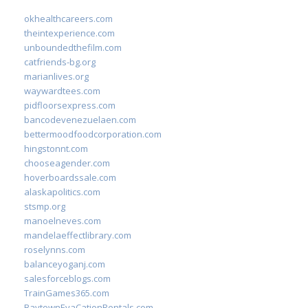
okhealthcareers.com
theintexperience.com
unboundedthefilm.com
catfriends-bg.org
marianlives.org
waywardtees.com
pidfloorsexpress.com
bancodevenezuelaen.com
bettermoodfoodcorporation.com
hingstonnt.com
chooseagender.com
hoverboardssale.com
alaskapolitics.com
stsmp.org
manoelneves.com
mandelaeffectlibrary.com
roselynns.com
balanceyoganj.com
salesforceblogs.com
TrainGames365.com
BaytownEvaCationRentals.com