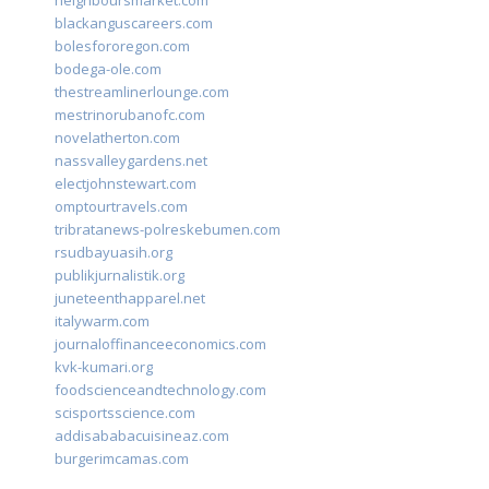
neighboursmarket.com
blackanguscareers.com
bolesfororegon.com
bodega-ole.com
thestreamlinerlounge.com
mestrinorubanofc.com
novelatherton.com
nassvalleygardens.net
electjohnstewart.com
omptourtravels.com
tribratanews-polreskebumen.com
rsudbayuasih.org
publikjurnalistik.org
juneteenthapparel.net
italywarm.com
journaloffinanceeconomics.com
kvk-kumari.org
foodscienceandtechnology.com
scisportsscience.com
addisababacuisineaz.com
burgerimcamas.com