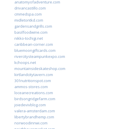
anatomyofadventure.com
drivancastillo.com
cmmedspa.com
midletontkd.com
gardensandgrills.com
basilfoodwine.com
nikko-tochigi.net
caribbean-corner.com
bluemoongiftcards.com
rivercitysteampunkexpo.com
kchoops.net
mountainsideskateshop.com
kirtlandcitytavern.com
301nutritionspot.com
ammos-stores.com
loceanecreations.com
birdsongridgefarm.com
joiedevivblog.com
valera-amsterdam.com
libertybrandhemp.com
norwoodinnwi.com