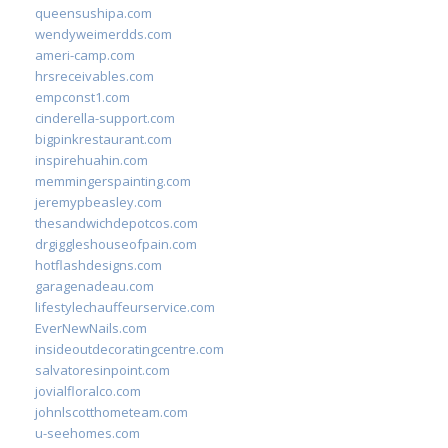
queensushipa.com
wendyweimerdds.com
ameri-camp.com
hrsreceivables.com
empconst1.com
cinderella-support.com
bigpinkrestaurant.com
inspirehuahin.com
memmingerspainting.com
jeremypbeasley.com
thesandwichdepotcos.com
drgiggleshouseofpain.com
hotflashdesigns.com
garagenadeau.com
lifestylechauffeurservice.com
EverNewNails.com
insideoutdecoratingcentre.com
salvatoresinpoint.com
jovialfloralco.com
johnlscotthometeam.com
u-seehomes.com