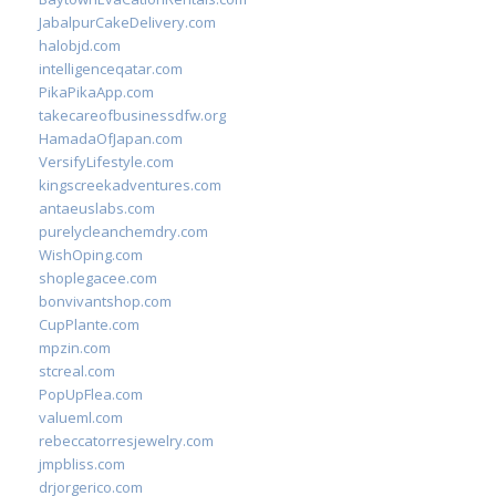
JabalpurCakeDelivery.com
halobjd.com
intelligenceqatar.com
PikaPikaApp.com
takecareofbusinessdfw.org
HamadaOfJapan.com
VersifyLifestyle.com
kingscreekadventures.com
antaeuslabs.com
purelycleanchemdry.com
WishOping.com
shoplegacee.com
bonvivantshop.com
CupPlante.com
mpzin.com
stcreal.com
PopUpFlea.com
valueml.com
rebeccatorresjewelry.com
jmpbliss.com
drjorgerico.com