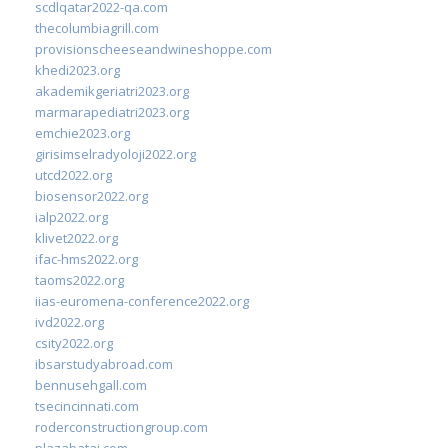
scdlqatar2022-qa.com
thecolumbiagrill.com
provisionscheeseandwineshoppe.com
khedi2023.org
akademikgeriatri2023.org
marmarapediatri2023.org
emchie2023.org
girisimselradyoloji2022.org
utcd2022.org
biosensor2022.org
ialp2022.org
klivet2022.org
ifac-hms2022.org
taoms2022.org
iias-euromena-conference2022.org
ivd2022.org
csity2022.org
ibsarstudyabroad.com
bennusehgall.com
tsecincinnati.com
roderconstructiongroup.com
plazabatai.com