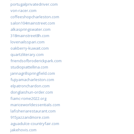
portugalprivatedriver.com
von-racer.com
coffeeshopcharleston.com
salon104mainstreet.com
alkaspringswater.com
318mainstreet8h.com
lovenailsspari.com
oakberry-kuwait.com
quartzliterary.com
friendsofbroderickpark.com
studiopiattellina.com
jannagrillspringfield.com
fujiyamacharleston.com
elpatronchardon.com
donglaishun-order.com
fiamc-rome2022.org
mariceworldessentials.com
lafisheriarestaurant.com
915jazzandmore.com
aguadulce-countryfair.com
jakehovis.com