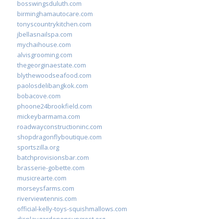
bosswingsduluth.com
birminghamautocare.com
tonyscountrykitchen.com
jbellasnailspa.com
mychaihouse.com
alvisgrooming.com
thegeorginaestate.com
blythewoodseafood.com
paolosdelibangkok.com
bobacove.com
phoone24brookfield.com
mickeybarmama.com
roadwayconstructioninc.com
shopdragonflyboutique.com
sportszilla.org
batchprovisionsbar.com
brasserie-gobette.com
musicrearte.com
morseysfarms.com
riverviewtennis.com
official-kelly-toys-squishmallows.com
displaygardenonsuncrest.org