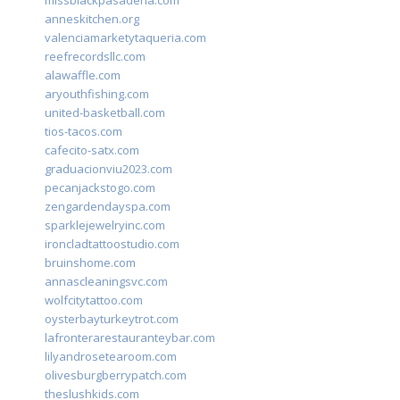
missblackpasadena.com
anneskitchen.org
valenciamarketytaqueria.com
reefrecordsllc.com
alawaffle.com
aryouthfishing.com
united-basketball.com
tios-tacos.com
cafecito-satx.com
graduacionviu2023.com
pecanjackstogo.com
zengardendayspa.com
sparklejewelryinc.com
ironcladtattoostudio.com
bruinshome.com
annascleaningsvc.com
wolfcitytattoo.com
oysterbayturkeytrot.com
lafronterarestauranteybar.com
lilyandrosetearoom.com
olivesburgberrypatch.com
theslushkids.com