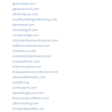
giobastian.com
glpascensori.com
rifloorepoxy.com
woolleymillingandpaving.com
uptonpvd.com
2troublegrill.com
casateranga.com
sticksandstonesstudiooh.com
walkers-treeservice.com
shopmossi.com
untamedcollectivesd.com
mxpwellness.com
infernocanine.com
thepaperhousecollection.com
allisonwillisholley.com
solslite.org
portwayinn.com
djmaddogmusic.com
thesoundarchitects.com
allin1roofing.com
keepjudgewebb.com