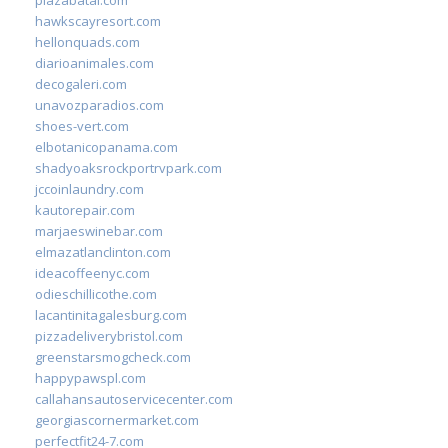
hawkscayresort.com
hellonquads.com
diarioanimales.com
decogaleri.com
unavozparadios.com
shoes-vert.com
elbotanicopanama.com
shadyoaksrockportrvpark.com
jccoinlaundry.com
kautorepair.com
marjaeswinebar.com
elmazatlanclinton.com
ideacoffeenyc.com
odieschillicothe.com
lacantinitagalesburg.com
pizzadeliverybristol.com
greenstarsmogcheck.com
happypawspl.com
callahansautoservicecenter.com
georgiascornermarket.com
perfectfit24-7.com