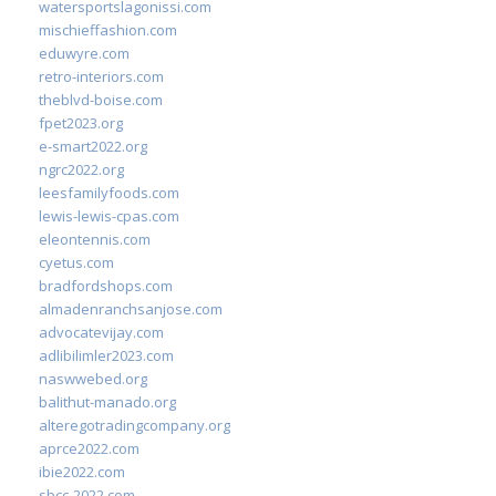
watersportslagonissi.com
mischieffashion.com
eduwyre.com
retro-interiors.com
theblvd-boise.com
fpet2023.org
e-smart2022.org
ngrc2022.org
leesfamilyfoods.com
lewis-lewis-cpas.com
eleontennis.com
cyetus.com
bradfordshops.com
almadenranchsanjose.com
advocatevijay.com
adlibilimler2023.com
naswwebed.org
balithut-manado.org
alteregotradingcompany.org
aprce2022.com
ibie2022.com
sbcc-2022.com