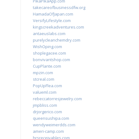
PikaPikaApp.com
takecareofbusinessdfw.org
HamadaOfJapan.com
VersifyLifestyle.com
kingscreekadventures.com
antaeuslabs.com
purelycleanchemdry.com
WishOping.com
shoplegacee.com
bonvivantshop.com
CupPlante.com
mpzin.com
stcreal.com
PopUpFlea.com
valueml.com
rebeccatorresjewelry.com
jmpbliss.com
drjorgerico.com
queensushipa.com
wendyweimerdds.com
ameri-camp.com
hrsreceivables.com