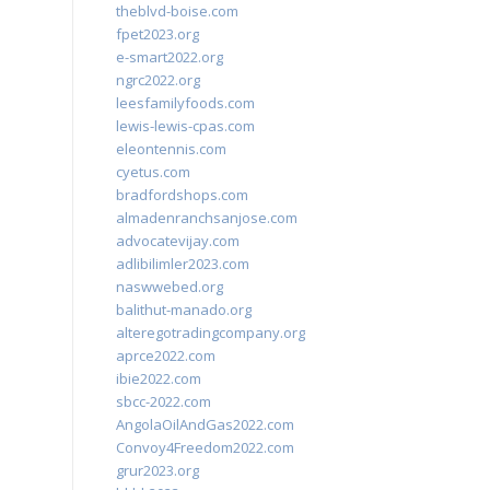
theblvd-boise.com
fpet2023.org
e-smart2022.org
ngrc2022.org
leesfamilyfoods.com
lewis-lewis-cpas.com
eleontennis.com
cyetus.com
bradfordshops.com
almadenranchsanjose.com
advocatevijay.com
adlibilimler2023.com
naswwebed.org
balithut-manado.org
alteregotradingcompany.org
aprce2022.com
ibie2022.com
sbcc-2022.com
AngolaOilAndGas2022.com
Convoy4Freedom2022.com
grur2023.org