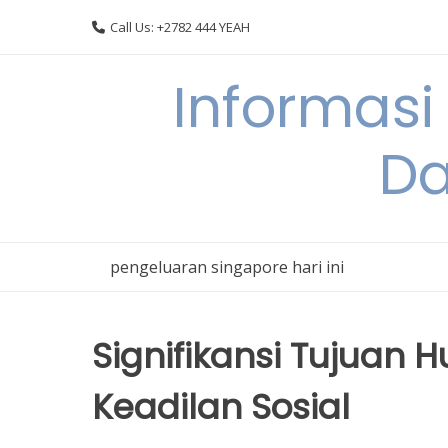
Skip
Call Us: +2782 444 YEAH
to
content
Informasi
Da
pengeluaran singapore hari ini
Signifikansi Tujuan
Keadilan Sosial