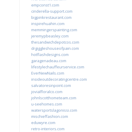
empconst1.com
cinderella-support.com
bigpinkrestaurant.com
inspirehuahin.com
memmingerspainting.com
jeremypbeasley.com
thesandwichdepotcos.com
drgiggleshouseofpain.com
hotflashdesigns.com
garagenadeau.com
lifestylechauffeurservice.com
EverNewNails.com
insideoutdecoratingcentre.com
salvatoresinpoint.com
jovialfloralco.com
johnlscotthometeam.com
u-seehomes.com
watersportslagonissi.com
mischieffashion.com
eduwyre.com
retro-interiors.com