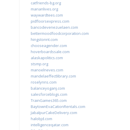
catfriends-bg.org
marianlives.org
waywardtees.com
pidfloorsexpress.com
bancodevenezuelaen.com
bettermoodfoodcorporation.com
hingstonnt.com
chooseagender.com
hoverboardssale.com
alaskapolitics.com
stsmp.org
manoelneves.com
mandelaeffectlibrary.com
roselynns.com
balanceyoganj.com
salesforceblogs.com
TrainGames365.com
BaytownEvaCationRentals.com
JabalpurCakeDelivery.com
halobjd.com
intelligenceqatar.com