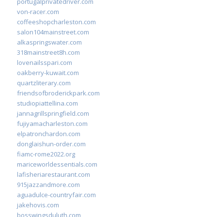
portugalprivatedriver.com
von-racer.com
coffeeshopcharleston.com
salon104mainstreet.com
alkaspringswater.com
318mainstreet8h.com
lovenailsspari.com
oakberry-kuwait.com
quartzliterary.com
friendsofbroderickpark.com
studiopiattellina.com
jannagrillspringfield.com
fujiyamacharleston.com
elpatronchardon.com
donglaishun-order.com
fiamc-rome2022.org
mariceworldessentials.com
lafisheriarestaurant.com
915jazzandmore.com
aguadulce-countryfair.com
jakehovis.com
bosswingsduluth.com