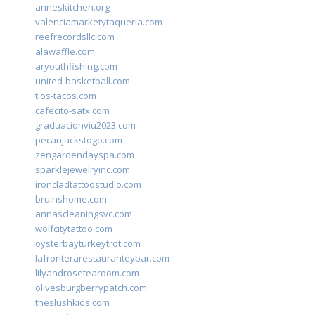
anneskitchen.org
valenciamarketytaqueria.com
reefrecordsllc.com
alawaffle.com
aryouthfishing.com
united-basketball.com
tios-tacos.com
cafecito-satx.com
graduacionviu2023.com
pecanjackstogo.com
zengardendayspa.com
sparklejewelryinc.com
ironcladtattoostudio.com
bruinshome.com
annascleaningsvc.com
wolfcitytattoo.com
oysterbayturkeytrot.com
lafronterarestauranteybar.com
lilyandrosetearoom.com
olivesburgberrypatch.com
theslushkids.com