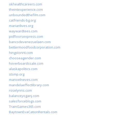
okhealthcareers.com
theintexperience.com
unboundedthefilm.com
catfriends-bg.org
marianlives.org
waywardtees.com
pidfloorsexpress.com
bancodevenezuelaen.com
bettermoodfoodcorporation.com
hingstonnt.com
chooseagender.com
hoverboardssale.com
alaskapolitics.com
stsmp.org
manoelneves.com
mandelaeffectlibrary.com
roselynns.com
balanceyoganj.com
salesforceblogs.com
TrainGames365.com
BaytownEvaCationRentals.com