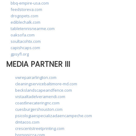
bbq-empire-usa.com
feedstoreva.com
drogopets.com
ediblechalk.com
tabletennisnearme.com
oaksofa.com
soultacohtx.com
capishcaps.com
gpsyfl.org
MEDIA PARTNER III
vwrepairarlington.com
cleaningservicebaltimore-md.com
beckslandscapeandfence.com
vistaaltadelveramendi.com
coastlinecateringnc.com
cuesburgershouston.com
psicologiaespecializadaencampeche.com
dmtacos.com
crescentstreetprinting.com
hornopizza.com