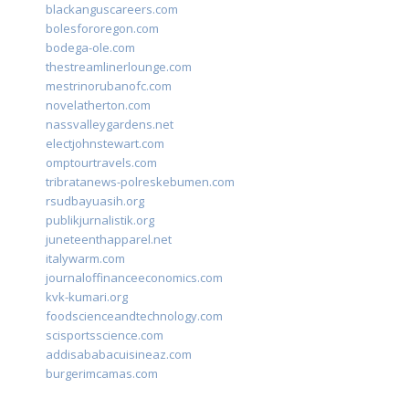
blackanguscareers.com
bolesfororegon.com
bodega-ole.com
thestreamlinerlounge.com
mestrinorubanofc.com
novelatherton.com
nassvalleygardens.net
electjohnstewart.com
omptourtravels.com
tribratanews-polreskebumen.com
rsudbayuasih.org
publikjurnalistik.org
juneteenthapparel.net
italywarm.com
journaloffinanceeconomics.com
kvk-kumari.org
foodscienceandtechnology.com
scisportsscience.com
addisababacuisineaz.com
burgerimcamas.com