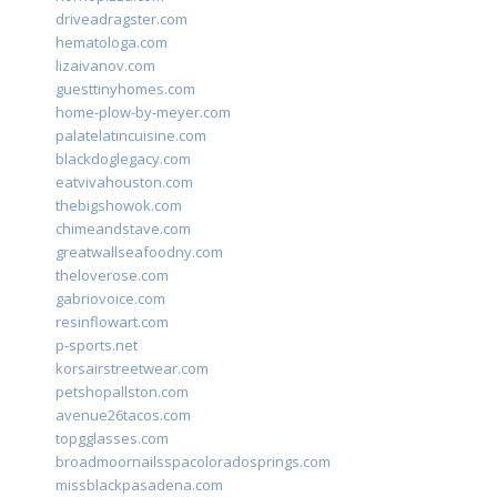
driveadragster.com
hematologa.com
lizaivanov.com
guesttinyhomes.com
home-plow-by-meyer.com
palatelatincuisine.com
blackdoglegacy.com
eatvivahouston.com
thebigshowok.com
chimeandstave.com
greatwallseafoodny.com
theloverose.com
gabriovoice.com
resinflowart.com
p-sports.net
korsairstreetwear.com
petshopallston.com
avenue26tacos.com
topgglasses.com
broadmoornailsspacoloradosprings.com
missblackpasadena.com