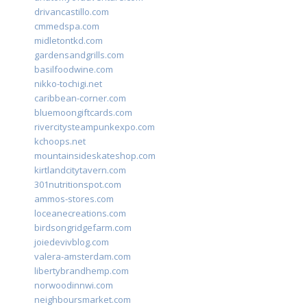
drivancastillo.com
cmmedspa.com
midletontkd.com
gardensandgrills.com
basilfoodwine.com
nikko-tochigi.net
caribbean-corner.com
bluemoongiftcards.com
rivercitysteampunkexpo.com
kchoops.net
mountainsideskateshop.com
kirtlandcitytavern.com
301nutritionspot.com
ammos-stores.com
loceanecreations.com
birdsongridgefarm.com
joiedevivblog.com
valera-amsterdam.com
libertybrandhemp.com
norwoodinnwi.com
neighboursmarket.com