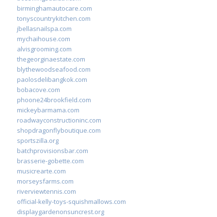
birminghamautocare.com
tonyscountrykitchen.com
jbellasnailspa.com
mychaihouse.com
alvisgrooming.com
thegeorginaestate.com
blythewoodseafood.com
paolosdelibangkok.com
bobacove.com
phoone24brookfield.com
mickeybarmama.com
roadwayconstructioninc.com
shopdragonflyboutique.com
sportszilla.org
batchprovisionsbar.com
brasserie-gobette.com
musicrearte.com
morseysfarms.com
riverviewtennis.com
official-kelly-toys-squishmallows.com
displaygardenonsuncrest.org