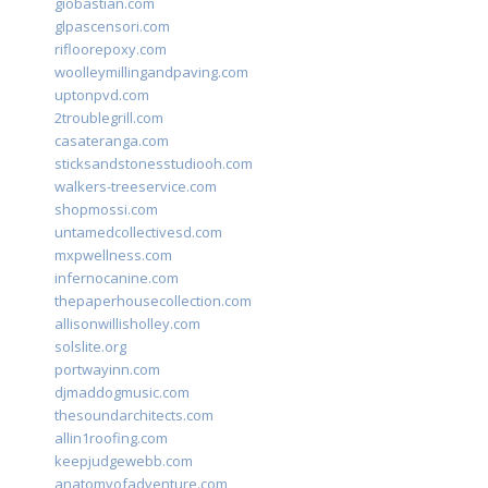
giobastian.com
glpascensori.com
rifloorepoxy.com
woolleymillingandpaving.com
uptonpvd.com
2troublegrill.com
casateranga.com
sticksandstonesstudiooh.com
walkers-treeservice.com
shopmossi.com
untamedcollectivesd.com
mxpwellness.com
infernocanine.com
thepaperhousecollection.com
allisonwillisholley.com
solslite.org
portwayinn.com
djmaddogmusic.com
thesoundarchitects.com
allin1roofing.com
keepjudgewebb.com
anatomyofadventure.com