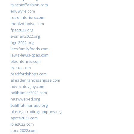
mischieffashion.com
eduwyre.com
retro-interiors.com
theblvd-boise.com
fpet2023.org
e-smart2022.org
ngrc2022.org
leesfamilyfoods.com
lewis-lewis-cpas.com
eleontennis.com
cyetus.com
bradfordshops.com
almadenranchsanjose.com
advocatevijay.com
adlibilimler2023.com
naswwebed.org
balithut-manado.org
alteregotradingcompany.org
aprce2022.com
ibie2022.com
sbcc-2022.com