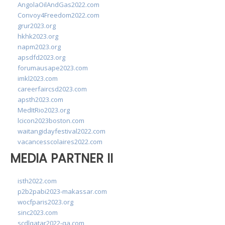
AngolaOilAndGas2022.com
Convoy4Freedom2022.com
grur2023.org
hkhk2023.org
napm2023.org
apsdfd2023.org
forumausape2023.com
imkl2023.com
careerfaircsd2023.com
apsth2023.com
MedItRio2023.org
lcicon2023boston.com
waitangidayfestival2022.com
vacancesscolaires2022.com
MEDIA PARTNER II
isth2022.com
p2b2pabi2023-makassar.com
wocfparis2023.org
sinc2023.com
scdlqatar2022-qa.com