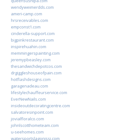
queensushipa.com
wendyweimerdds.com
ameri-camp.com
hrsreceivables.com
empconst1.com
cinderella-support.com
bigpinkrestaurant.com
inspirehuahin.com
memmingerspainting.com
jeremypbeasley.com
thesandwichdepotcos.com
drgiggleshouseofpain.com
hotflashdesigns.com
garagenadeau.com
lifestylechauffeurservice.com
EverNewNails.com
insideoutdecoratingcentre.com
salvatoresinpoint.com
jovialfloralco.com
johnlscotthometeam.com
u-seehomes.com
watersportslagonissi.com