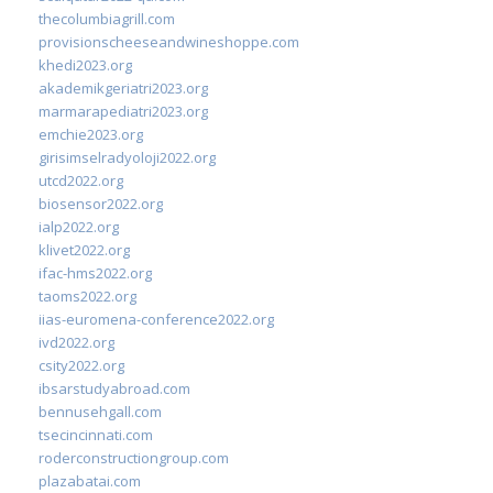
thecolumbiagrill.com
provisionscheeseandwineshoppe.com
khedi2023.org
akademikgeriatri2023.org
marmarapediatri2023.org
emchie2023.org
girisimselradyoloji2022.org
utcd2022.org
biosensor2022.org
ialp2022.org
klivet2022.org
ifac-hms2022.org
taoms2022.org
iias-euromena-conference2022.org
ivd2022.org
csity2022.org
ibsarstudyabroad.com
bennusehgall.com
tsecincinnati.com
roderconstructiongroup.com
plazabatai.com