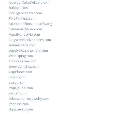
JabalpurCakeDelivery.com
halobjd.com
intelligenceqatar.com
PikaPikaApp.com
takecareofbusinessdfw.org
HamadaOfJapan.com
VersifyLifestyle.com
kingscreekadventures.com
antaeuslabs.com
purelycleanchemdry.com
WishOping.com
shoplegacee.com
bonvivantshop.com
CupPlante.com
mpzin.com
stcreal.com
PopUpFlea.com
valueml.com
rebeccatorresjewelry.com
jmpbliss.com
drjorgerico.com