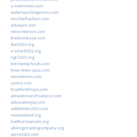
u-seehomes.com
watersportslagonissi.com
mischieffashion.com
eduwyre.com
retro-interiors.com
theblvd-boise.com
fpet2023.org
e-smart2022.org
ngrc2022.org
leesfamilyfoods.com
lewis-lewis-cpas.com
eleontennis.com
cyetus.com
bradfordshops.com
almadenranchsanjose.com
advocatevijay.com
adlibilimler2023.com
naswwebed.org
balithut-manado.org
alteregotradingcompany.org
aprce2022.com