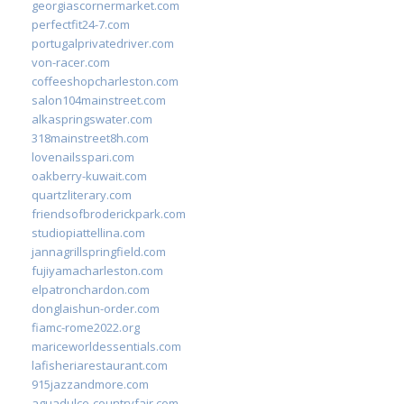
georgiascornermarket.com
perfectfit24-7.com
portugalprivatedriver.com
von-racer.com
coffeeshopcharleston.com
salon104mainstreet.com
alkaspringswater.com
318mainstreet8h.com
lovenailsspari.com
oakberry-kuwait.com
quartzliterary.com
friendsofbroderickpark.com
studiopiattellina.com
jannagrillspringfield.com
fujiyamacharleston.com
elpatronchardon.com
donglaishun-order.com
fiamc-rome2022.org
mariceworldessentials.com
lafisheriarestaurant.com
915jazzandmore.com
aguadulce-countryfair.com