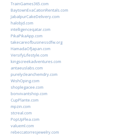
TrainGames365.com
BaytownEvaCationRentals.com
JabalpurCakeDelivery.com
halobjd.com
intelligenceqatar.com
PikaPikaApp.com
takecareofbusinessdfw.org
HamadaOfJapan.com
VersifyLifestyle.com
kingscreekadventures.com
antaeuslabs.com
purelycleanchemdry.com
WishOping.com
shoplegacee.com
bonvivantshop.com
CupPlante.com
mpzin.com
stcreal.com
PopUpFlea.com
valueml.com
rebeccatorresjewelry.com