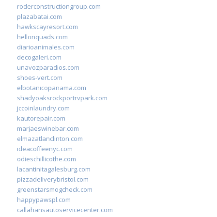
roderconstructiongroup.com
plazabatai.com
hawkscayresort.com
hellonquads.com
diarioanimales.com
decogaleri.com
unavozparadios.com
shoes-vert.com
elbotanicopanama.com
shadyoaksrockportrvpark.com
jccoinlaundry.com
kautorepair.com
marjaeswinebar.com
elmazatlanclinton.com
ideacoffeenyc.com
odieschillicothe.com
lacantinitagalesburg.com
pizzadeliverybristol.com
greenstarsmogcheck.com
happypawspl.com
callahansautoservicecenter.com