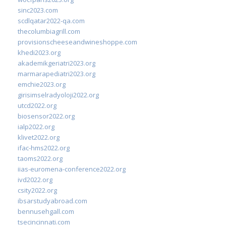
sinc2023.com
scdlqatar2022-qa.com
thecolumbiagrill.com
provisionscheeseandwineshoppe.com
khedi2023.org
akademikgeriatri2023.org
marmarapediatri2023.org
emchie2023.org
girisimselradyoloji2022.org
utcd2022.org
biosensor2022.org
ialp2022.org
klivet2022.org
ifac-hms2022.org
taoms2022.org
iias-euromena-conference2022.org
ivd2022.org
csity2022.org
ibsarstudyabroad.com
bennusehgall.com
tsecincinnati.com