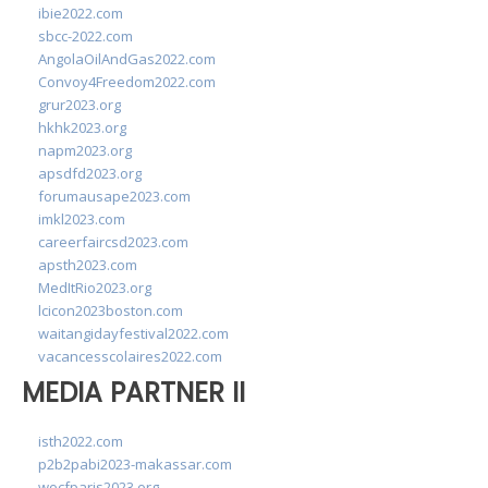
ibie2022.com
sbcc-2022.com
AngolaOilAndGas2022.com
Convoy4Freedom2022.com
grur2023.org
hkhk2023.org
napm2023.org
apsdfd2023.org
forumausape2023.com
imkl2023.com
careerfaircsd2023.com
apsth2023.com
MedItRio2023.org
lcicon2023boston.com
waitangidayfestival2022.com
vacancesscolaires2022.com
MEDIA PARTNER II
isth2022.com
p2b2pabi2023-makassar.com
wocfparis2023.org