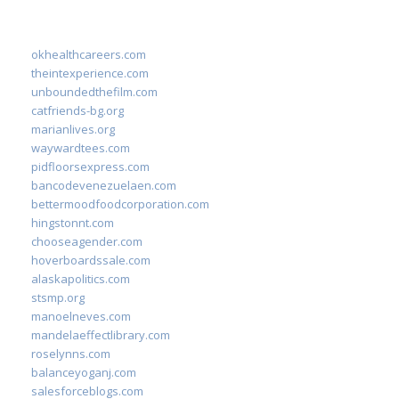
okhealthcareers.com
theintexperience.com
unboundedthefilm.com
catfriends-bg.org
marianlives.org
waywardtees.com
pidfloorsexpress.com
bancodevenezuelaen.com
bettermoodfoodcorporation.com
hingstonnt.com
chooseagender.com
hoverboardssale.com
alaskapolitics.com
stsmp.org
manoelneves.com
mandelaeffectlibrary.com
roselynns.com
balanceyoganj.com
salesforceblogs.com