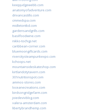
keepjudgewebb.com
anatomyofadventure.com
drivancastillo.com
cmmedspa.com
midletontkd.com
gardensandgrills.com
basilfoodwine.com
nikko-tochigi.net
caribbean-corner.com
bluemoongiftcards.com
rivercitysteampunkexpo.com
kchoops.net
mountainsideskateshop.com
kirtlandcitytavern.com
301nutritionspot.com
ammos-stores.com
loceanecreations.com
birdsongridgefarm.com
joiedevivblog.com
valera-amsterdam.com
libertybrandhemp.com