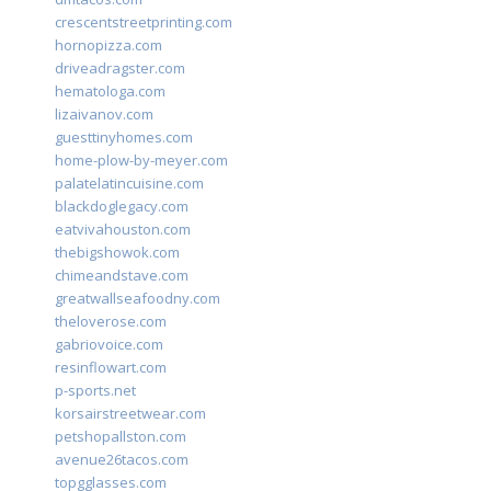
crescentstreetprinting.com
hornopizza.com
driveadragster.com
hematologa.com
lizaivanov.com
guesttinyhomes.com
home-plow-by-meyer.com
palatelatincuisine.com
blackdoglegacy.com
eatvivahouston.com
thebigshowok.com
chimeandstave.com
greatwallseafoodny.com
theloverose.com
gabriovoice.com
resinflowart.com
p-sports.net
korsairstreetwear.com
petshopallston.com
avenue26tacos.com
topgglasses.com