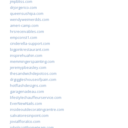
jmpbliss.com
drjorgerico.com
queensushipa.com
wendyweimerdds.com
ameri-camp.com
hrsreceivables.com
empconst1.com
cinderella-support.com
bigpinkrestaurant.com
inspirehuahin.com
memmingerspainting.com
jeremypbeasley.com
thesandwichdepotcos.com
drgiggleshouseofpain.com
hotflashdesigns.com
garagenadeau.com
lifestylechauffeurservice.com
EverNewNails.com
insideoutdecoratingcentre.com
salvatoresinpoint.com
jovialfloralco.com
johnlscotthometeam.com