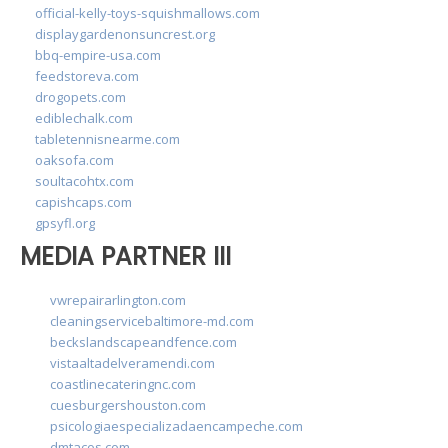
official-kelly-toys-squishmallows.com
displaygardenonsuncrest.org
bbq-empire-usa.com
feedstoreva.com
drogopets.com
ediblechalk.com
tabletennisnearme.com
oaksofa.com
soultacohtx.com
capishcaps.com
gpsyfl.org
MEDIA PARTNER III
vwrepairarlington.com
cleaningservicebaltimore-md.com
beckslandscapeandfence.com
vistaaltadelveramendi.com
coastlinecateringnc.com
cuesburgershouston.com
psicologiaespecializadaencampeche.com
dmtacos.com