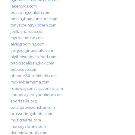
jakehovis.com
bosswingsduluth.com
birminghamautocare.com
tonyscountrykitchen.com
jbellasnailspa.com
mychaihouse.com
alvisgrooming.com
thegeorginaestate.com
blythewoodseafood.com
paolosdelibangkok.com
bobacove.com
phoone24brookfield.com
mickeybarmama.com
roadwayconstructioninc.com
shopdragonflyboutique.com
sportszilla.org
batchprovisionsbar.com
brasserie-gobette.com
musicrearte.com
morseysfarms.com
riverviewtennis.com