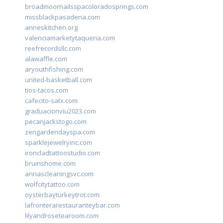
broadmoornailsspacoloradosprings.com
missblackpasadena.com
anneskitchen.org
valenciamarketytaqueria.com
reefrecordsllc.com
alawaffle.com
aryouthfishing.com
united-basketball.com
tios-tacos.com
cafecito-satx.com
graduacionviu2023.com
pecanjackstogo.com
zengardendayspa.com
sparklejewelryinc.com
ironcladtattoostudio.com
bruinshome.com
annascleaningsvc.com
wolfcitytattoo.com
oysterbayturkeytrot.com
lafronterarestauranteybar.com
lilyandrosetearoom.com