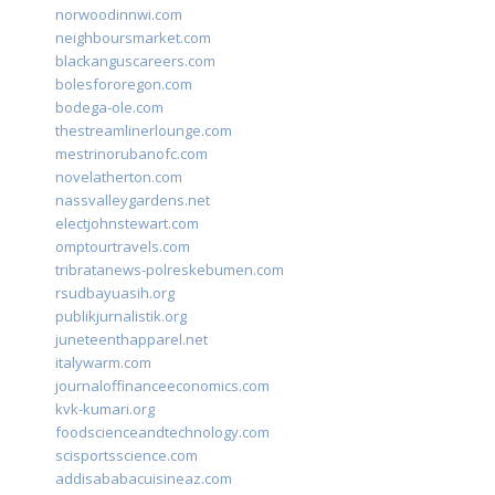
norwoodinnwi.com
neighboursmarket.com
blackanguscareers.com
bolesfororegon.com
bodega-ole.com
thestreamlinerlounge.com
mestrinorubanofc.com
novelatherton.com
nassvalleygardens.net
electjohnstewart.com
omptourtravels.com
tribratanews-polreskebumen.com
rsudbayuasih.org
publikjurnalistik.org
juneteenthapparel.net
italywarm.com
journaloffinanceeconomics.com
kvk-kumari.org
foodscienceandtechnology.com
scisportsscience.com
addisababacuisineaz.com