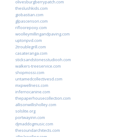
olivesburgberrypatch.com
theslushkids.com
giobastian.com
glpascensori.com
rifloorepoxy.com
woolleymillingandpaving.com
uptonpvd.com
2troublegrill.com
casateranga.com
sticksandstonesstudiooh.com
walkers-treeservice.com
shopmossi.com
untamedcollectivesd.com
mxpwellness.com
infernocanine.com
thepaperhousecollection.com
allisonwillisholley.com
solslite.org
portwayinn.com
djmaddogmusic.com
thesoundarchitects.com
allin1roofing.com