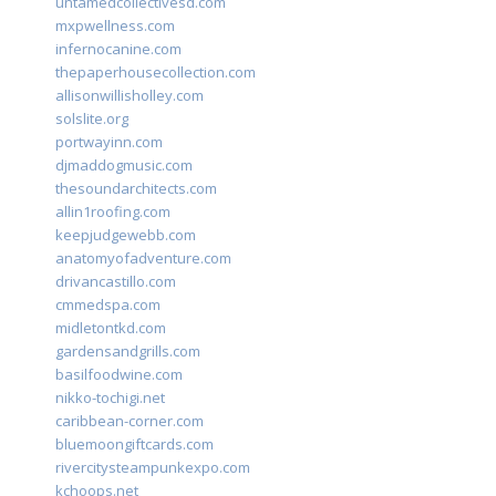
untamedcollectivesd.com
mxpwellness.com
infernocanine.com
thepaperhousecollection.com
allisonwillisholley.com
solslite.org
portwayinn.com
djmaddogmusic.com
thesoundarchitects.com
allin1roofing.com
keepjudgewebb.com
anatomyofadventure.com
drivancastillo.com
cmmedspa.com
midletontkd.com
gardensandgrills.com
basilfoodwine.com
nikko-tochigi.net
caribbean-corner.com
bluemoongiftcards.com
rivercitysteampunkexpo.com
kchoops.net