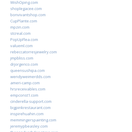
WishOping.com
shoplegacee.com
bonvivantshop.com
CupPlante.com
mpzin.com
stcreal.com
PopUpFlea.com
valueml.com
rebeccatorresjewelry.com
jmpbliss.com
drjorgerico.com
queensushipa.com
wendyweimerdds.com
ameri-camp.com
hrsreceivables.com
empconst1.com
cinderella-support.com
bigpinkrestaurant.com
inspirehuahin.com
memmingerspainting.com
jeremypbeasley.com