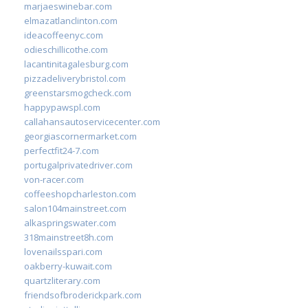
marjaeswinebar.com
elmazatlanclinton.com
ideacoffeenyc.com
odieschillicothe.com
lacantinitagalesburg.com
pizzadeliverybristol.com
greenstarsmogcheck.com
happypawspl.com
callahansautoservicecenter.com
georgiascornermarket.com
perfectfit24-7.com
portugalprivatedriver.com
von-racer.com
coffeeshopcharleston.com
salon104mainstreet.com
alkaspringswater.com
318mainstreet8h.com
lovenailsspari.com
oakberry-kuwait.com
quartzliterary.com
friendsofbroderickpark.com