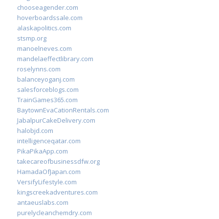
chooseagender.com
hoverboardssale.com
alaskapolitics.com
stsmp.org
manoelneves.com
mandelaeffectlibrary.com
roselynns.com
balanceyoganj.com
salesforceblogs.com
TrainGames365.com
BaytownEvaCationRentals.com
JabalpurCakeDelivery.com
halobjd.com
intelligenceqatar.com
PikaPikaApp.com
takecareofbusinessdfw.org
HamadaOfJapan.com
VersifyLifestyle.com
kingscreekadventures.com
antaeuslabs.com
purelycleanchemdry.com