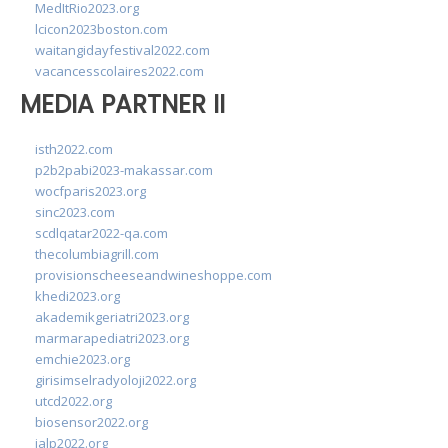
MedItRio2023.org
lcicon2023boston.com
waitangidayfestival2022.com
vacancesscolaires2022.com
MEDIA PARTNER II
isth2022.com
p2b2pabi2023-makassar.com
wocfparis2023.org
sinc2023.com
scdlqatar2022-qa.com
thecolumbiagrill.com
provisionscheeseandwineshoppe.com
khedi2023.org
akademikgeriatri2023.org
marmarapediatri2023.org
emchie2023.org
girisimselradyoloji2022.org
utcd2022.org
biosensor2022.org
ialp2022.org