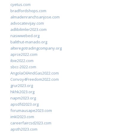
cyetus.com
bradfordshops.com
almadenranchsanjose.com
advocatevijay.com
adlibilimler2023.com
naswwebed.org
balithut-manado.org
alteregotradingcompany.org
aprce2022.com
ibie2022.com
sbcc-2022.com
AngolaOilAndGas2022.com
Convoy4Freedom2022.com
grur2023.org
hkhk2023.org
napm2023.org
apsdfd2023.org
forumausape2023.com
imkl2023.com
careerfaircsd2023.com
apsth2023.com