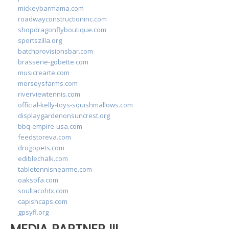
mickeybarmama.com
roadwayconstructioninc.com
shopdragonflyboutique.com
sportszilla.org
batchprovisionsbar.com
brasserie-gobette.com
musicrearte.com
morseysfarms.com
riverviewtennis.com
official-kelly-toys-squishmallows.com
displaygardenonsuncrest.org
bbq-empire-usa.com
feedstoreva.com
drogopets.com
ediblechalk.com
tabletennisnearme.com
oaksofa.com
soultacohtx.com
capishcaps.com
gpsyfl.org