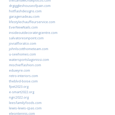
thesandwichdepotcos.com
drgiggleshouseofpain.com
hotflashdesigns.com
garagenadeau.com
lifestylechauffeurservice.com
EverNewNails.com
insideoutdecoratingcentre.com
salvatoresinpoint.com
jovialfloralco.com
johnlscotthometeam.com
u-seehomes.com
watersportslagonissi.com
mischieffashion.com
eduwyre.com
retro-interiors.com
theblvd-boise.com
fpet2023.org
e-smart2022.org
ngrc2022.org
leesfamilyfoods.com
lewis-lewis-cpas.com
eleontennis.com