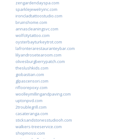
zengardendayspa.com
sparklejewelryinc.com
ironcladtattoostudio.com
bruinshome.com
annascleaningsvc.com
wolfcitytattoo.com
oysterbayturkeytrot.com
lafronterarestauranteybar.com
lilyandrosetearoom.com
olivesburgberrypatch.com
theslushkids.com
giobastian.com
glpascensori.com
rifloorepoxy.com
woolleymillingandpaving.com
uptonpvd.com
2troublegrill.com
casateranga.com
sticksandstonesstudiooh.com
walkers-treeservice.com
shopmossi.com