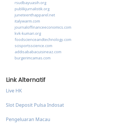
rsudbayuasih.org
publikjurnalistik.org
juneteenthapparel.net
italywarm.com
journaloffinanceeconomics.com
kvk-kumari.org
foodscienceandtechnology.com
scisportsscience.com
addisababacuisineaz.com
burgerimcamas.com
Link Alternatif
Live HK
Slot Deposit Pulsa Indosat
Pengeluaran Macau