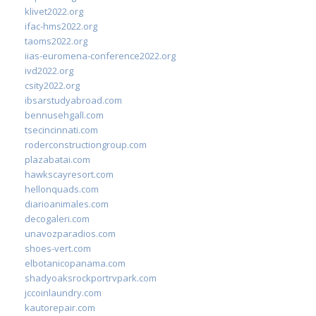
klivet2022.org
ifac-hms2022.org
taoms2022.org
iias-euromena-conference2022.org
ivd2022.org
csity2022.org
ibsarstudyabroad.com
bennusehgall.com
tsecincinnati.com
roderconstructiongroup.com
plazabatai.com
hawkscayresort.com
hellonquads.com
diarioanimales.com
decogaleri.com
unavozparadios.com
shoes-vert.com
elbotanicopanama.com
shadyoaksrockportrvpark.com
jccoinlaundry.com
kautorepair.com