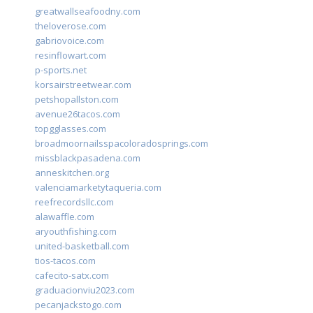
greatwallseafoodny.com
theloverose.com
gabriovoice.com
resinflowart.com
p-sports.net
korsairstreetwear.com
petshopallston.com
avenue26tacos.com
topgglasses.com
broadmoornailsspacoloradosprings.com
missblackpasadena.com
anneskitchen.org
valenciamarketytaqueria.com
reefrecordsllc.com
alawaffle.com
aryouthfishing.com
united-basketball.com
tios-tacos.com
cafecito-satx.com
graduacionviu2023.com
pecanjackstogo.com