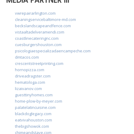
MEDIA PARTNER III
vwrepairarlington.com
cleaningservicebaltimore-md.com
beckslandscapeandfence.com
vistaaltadelveramendi.com
coastlinecateringnc.com
cuesburgershouston.com
psicologiaespecializadaencampeche.com
dmtacos.com
crescentstreetprinting.com
hornopizza.com
driveadragster.com
hematologa.com
lizaivanov.com
guesttinyhomes.com
home-plow-by-meyer.com
palatelatincuisine.com
blackdoglegacy.com
eatvivahouston.com
thebigshowok.com
chimeandstave.com