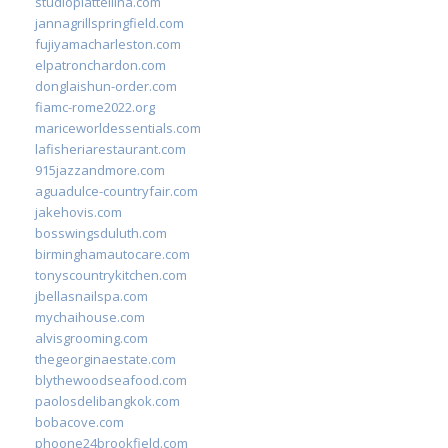
studiopiattellina.com
jannagrillspringfield.com
fujiyamacharleston.com
elpatronchardon.com
donglaishun-order.com
fiamc-rome2022.org
mariceworldessentials.com
lafisheriarestaurant.com
915jazzandmore.com
aguadulce-countryfair.com
jakehovis.com
bosswingsduluth.com
birminghamautocare.com
tonyscountrykitchen.com
jbellasnailspa.com
mychaihouse.com
alvisgrooming.com
thegeorginaestate.com
blythewoodseafood.com
paolosdelibangkok.com
bobacove.com
phoone24brookfield.com