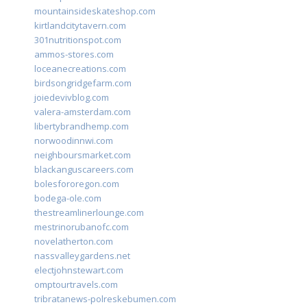
mountainsideskateshop.com
kirtlandcitytavern.com
301nutritionspot.com
ammos-stores.com
loceanecreations.com
birdsongridgefarm.com
joiedevivblog.com
valera-amsterdam.com
libertybrandhemp.com
norwoodinnwi.com
neighboursmarket.com
blackanguscareers.com
bolesfororegon.com
bodega-ole.com
thestreamlinerlounge.com
mestrinorubanofc.com
novelatherton.com
nassvalleygardens.net
electjohnstewart.com
omptourtravels.com
tribratanews-polreskebumen.com