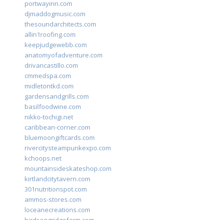
portwayinn.com
djmaddogmusic.com
thesoundarchitects.com
allin1roofing.com
keepjudgewebb.com
anatomyofadventure.com
drivancastillo.com
cmmedspa.com
midletontkd.com
gardensandgrills.com
basilfoodwine.com
nikko-tochigi.net
caribbean-corner.com
bluemoongiftcards.com
rivercitysteampunkexpo.com
kchoops.net
mountainsideskateshop.com
kirtlandcitytavern.com
301nutritionspot.com
ammos-stores.com
loceanecreations.com