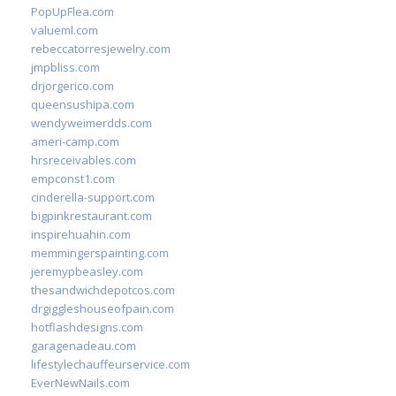
PopUpFlea.com
valueml.com
rebeccatorresjewelry.com
jmpbliss.com
drjorgerico.com
queensushipa.com
wendyweimerdds.com
ameri-camp.com
hrsreceivables.com
empconst1.com
cinderella-support.com
bigpinkrestaurant.com
inspirehuahin.com
memmingerspainting.com
jeremypbeasley.com
thesandwichdepotcos.com
drgiggleshouseofpain.com
hotflashdesigns.com
garagenadeau.com
lifestylechauffeurservice.com
EverNewNails.com