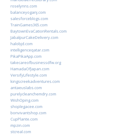
roselynns.com
balanceyoganj.com
salesforceblogs.com
TrainGames365.com
BaytownEvaCationRentals.com
JabalpurCakeDelivery.com
halobjd.com
intelligenceqatar.com
PikaPikaApp.com
takecareofbusinessdfw.org
HamadaOfJapan.com
VersifyLifestyle.com
kingscreekadventures.com
antaeuslabs.com
purelycleanchemdry.com
WishOping.com
shoplegacee.com
bonvivantshop.com
CupPlante.com
mpzin.com
stcreal.com