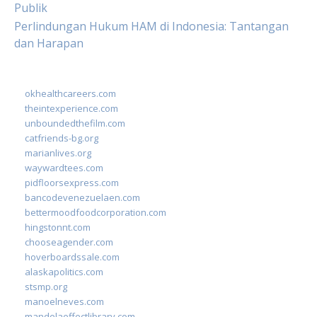
Publik
Perlindungan Hukum HAM di Indonesia: Tantangan
dan Harapan
okhealthcareers.com
theintexperience.com
unboundedthefilm.com
catfriends-bg.org
marianlives.org
waywardtees.com
pidfloorsexpress.com
bancodevenezuelaen.com
bettermoodfoodcorporation.com
hingstonnt.com
chooseagender.com
hoverboardssale.com
alaskapolitics.com
stsmp.org
manoelneves.com
mandelaeffectlibrary.com