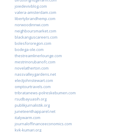
birdsongridgefarm.com
joiedevivblog.com
valera-amsterdam.com
libertybrandhemp.com
norwoodinnwi.com
neighboursmarket.com
blackanguscareers.com
bolesfororegon.com
bodega-ole.com
thestreamlinerlounge.com
mestrinorubanofc.com
novelatherton.com
nassvalleygardens.net
electjohnstewart.com
omptourtravels.com
tribratanews-polreskebumen.com
rsudbayuasih.org
publikjurnalistik.org
juneteenthapparel.net
italywarm.com
journaloffinanceeconomics.com
kvk-kumari.org