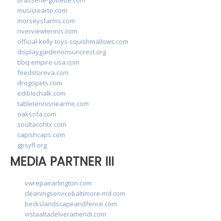
musicrearte.com
morseysfarms.com
riverviewtennis.com
official-kelly-toys-squishmallows.com
displaygardenonsuncrest.org
bbq-empire-usa.com
feedstoreva.com
drogopets.com
ediblechalk.com
tabletennisnearme.com
oaksofa.com
soultacohtx.com
capishcaps.com
gpsyfl.org
MEDIA PARTNER III
vwrepairarlington.com
cleaningservicebaltimore-md.com
beckslandscapeandfence.com
vistaaltadelveramendi.com