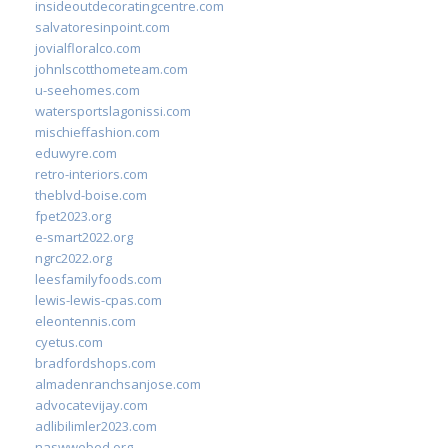
insideoutdecoratingcentre.com
salvatoresinpoint.com
jovialfloralco.com
johnlscotthometeam.com
u-seehomes.com
watersportslagonissi.com
mischieffashion.com
eduwyre.com
retro-interiors.com
theblvd-boise.com
fpet2023.org
e-smart2022.org
ngrc2022.org
leesfamilyfoods.com
lewis-lewis-cpas.com
eleontennis.com
cyetus.com
bradfordshops.com
almadenranchsanjose.com
advocatevijay.com
adlibilimler2023.com
naswwebed.org