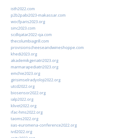
isth2022.com
p2b2pabi2023-makassar.com
wocfparis2023.org
sinc2023.com
scdlqatar2022-qa.com
thecolumbiagrill.com
provisionscheeseandwineshoppe.com
khedi2023.org
akademikgeriatri2023.org
marmarapediatri2023.org
emchie2023.org
girisimselradyoloji2022.org
utcd2022.org
biosensor2022.org
ialp2022.org
klivet2022.org
ifac-hms2022.org
taoms2022.org
iias-euromena-conference2022.org
ivd2022.org
csity2022.org