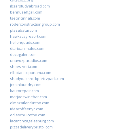
ibsarstudyabroad.com
bennusehgall.com
tsecincinnati.com
roderconstructiongroup.com
plazabatai.com
hawkscayresort.com
hellonquads.com
diarioanimales.com
decogaleri.com
unavozparadios.com
shoes-vert.com
elbotanicopanama.com
shadyoaksrockportrvpark.com
jccoinlaundry.com
kautorepair.com
marjaeswinebar.com
elmazatlanclinton.com
ideacoffeenyc.com
odieschillicothe.com
lacantinitagalesburg.com
pizzadeliverybristol.com