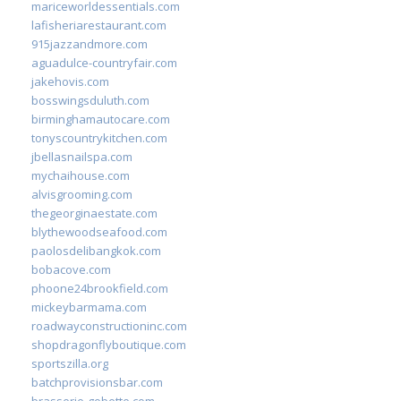
mariceworldessentials.com
lafisheriarestaurant.com
915jazzandmore.com
aguadulce-countryfair.com
jakehovis.com
bosswingsduluth.com
birminghamautocare.com
tonyscountrykitchen.com
jbellasnailspa.com
mychaihouse.com
alvisgrooming.com
thegeorginaestate.com
blythewoodseafood.com
paolosdelibangkok.com
bobacove.com
phoone24brookfield.com
mickeybarmama.com
roadwayconstructioninc.com
shopdragonflyboutique.com
sportszilla.org
batchprovisionsbar.com
brasserie-gobette.com