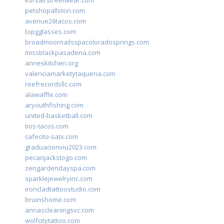
korsairstreetwear.com
petshopallston.com
avenue26tacos.com
topgglasses.com
broadmoornailsspacoloradosprings.com
missblackpasadena.com
anneskitchen.org
valenciamarketytaqueria.com
reefrecordsllc.com
alawaffle.com
aryouthfishing.com
united-basketball.com
tios-tacos.com
cafecito-satx.com
graduacionviu2023.com
pecanjackstogo.com
zengardendayspa.com
sparklejewelryinc.com
ironcladtattoostudio.com
bruinshome.com
annascleaningsvc.com
wolfcitytattoo.com