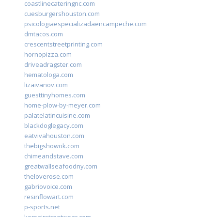
coastlinecateringnc.com
cuesburgershouston.com
psicologiaespecializadaencampeche.com
dmtacos.com
crescentstreetprinting.com
hornopizza.com
driveadragster.com
hematologa.com
lizaivanov.com
guesttinyhomes.com
home-plow-by-meyer.com
palatelatincuisine.com
blackdoglegacy.com
eatvivahouston.com
thebigshowok.com
chimeandstave.com
greatwallseafoodny.com
theloverose.com
gabriovoice.com
resinflowart.com
p-sports.net