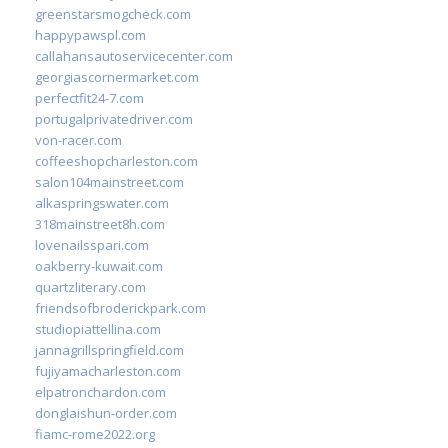
greenstarsmogcheck.com
happypawspl.com
callahansautoservicecenter.com
georgiascornermarket.com
perfectfit24-7.com
portugalprivatedriver.com
von-racer.com
coffeeshopcharleston.com
salon104mainstreet.com
alkaspringswater.com
318mainstreet8h.com
lovenailsspari.com
oakberry-kuwait.com
quartzliterary.com
friendsofbroderickpark.com
studiopiattellina.com
jannagrillspringfield.com
fujiyamacharleston.com
elpatronchardon.com
donglaishun-order.com
fiamc-rome2022.org