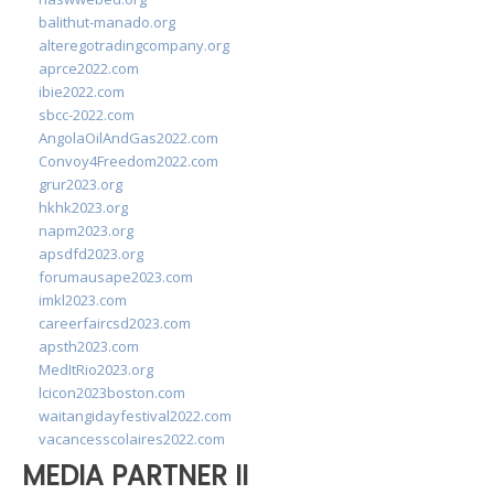
balithut-manado.org
alteregotradingcompany.org
aprce2022.com
ibie2022.com
sbcc-2022.com
AngolaOilAndGas2022.com
Convoy4Freedom2022.com
grur2023.org
hkhk2023.org
napm2023.org
apsdfd2023.org
forumausape2023.com
imkl2023.com
careerfaircsd2023.com
apsth2023.com
MedItRio2023.org
lcicon2023boston.com
waitangidayfestival2022.com
vacancesscolaires2022.com
MEDIA PARTNER II