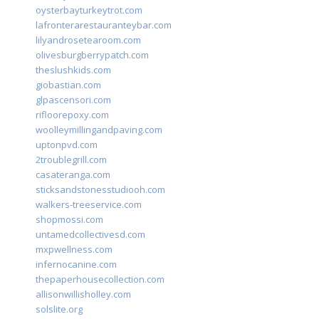
oysterbayturkeytrot.com
lafronterarestauranteybar.com
lilyandrosetearoom.com
olivesburgberrypatch.com
theslushkids.com
giobastian.com
glpascensori.com
rifloorepoxy.com
woolleymillingandpaving.com
uptonpvd.com
2troublegrill.com
casateranga.com
sticksandstonesstudiooh.com
walkers-treeservice.com
shopmossi.com
untamedcollectivesd.com
mxpwellness.com
infernocanine.com
thepaperhousecollection.com
allisonwillisholley.com
solslite.org