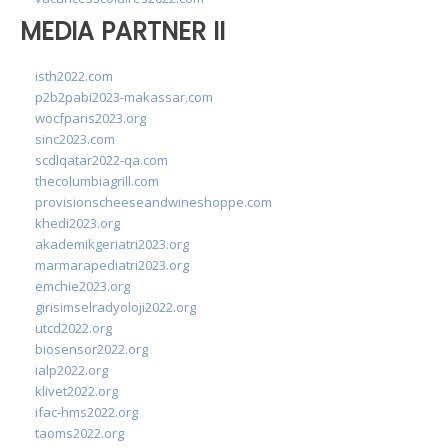
MEDIA PARTNER II
isth2022.com
p2b2pabi2023-makassar.com
wocfparis2023.org
sinc2023.com
scdlqatar2022-qa.com
thecolumbiagrill.com
provisionscheeseandwineshoppe.com
khedi2023.org
akademikgeriatri2023.org
marmarapediatri2023.org
emchie2023.org
girisimselradyoloji2022.org
utcd2022.org
biosensor2022.org
ialp2022.org
klivet2022.org
ifac-hms2022.org
taoms2022.org