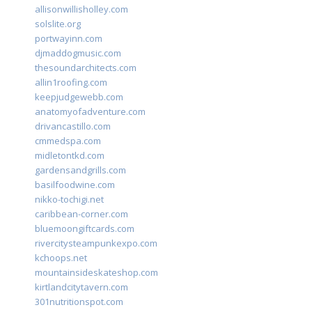
allisonwillisholley.com
solslite.org
portwayinn.com
djmaddogmusic.com
thesoundarchitects.com
allin1roofing.com
keepjudgewebb.com
anatomyofadventure.com
drivancastillo.com
cmmedspa.com
midletontkd.com
gardensandgrills.com
basilfoodwine.com
nikko-tochigi.net
caribbean-corner.com
bluemoongiftcards.com
rivercitysteampunkexpo.com
kchoops.net
mountainsideskateshop.com
kirtlandcitytavern.com
301nutritionspot.com