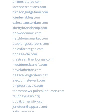
ammos-stores.com
loceanecreations.com
birdsongridgefarm.com
joiedevivblog.com
valera-amsterdam.com
libertybrandhemp.com
norwoodinnwi.com
neighboursmarket.com
blackanguscareers.com
bolesfororegon.com
bodega-ole.com
thestreamlinerlounge.com
mestrinorubanofc.com
novelatherton.com
nassvalleygardens.net
electjohnstewart.com
omptourtravels.com
tribratanews-polreskebumen.com
rsudbayuasih.org
publikjurnalistik.org
juneteenthapparel.net
italywarm.com