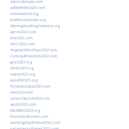
advocatevijay.com
adlibilimler2023.com
naswwebed.org
balithut-manado.org
alteregotradingcompany.org
aprce2022.com
ibie2022.com
sbcc-2022.com
AngolaOilAndGas2022.com
Convoy4Freedom2022.com
grur2023.org
hkhk2023.org
napm2023.org
apsdfd2023.org
forumausape2023.com
imkl2023.com
careerfaircsd2023.com
apsth2023.com
MedItRio2023.org
lcicon2023boston.com
waitangidayfestival2022.com
vacancesscolaires2022.com