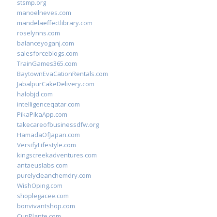
stsmp.org
manoelneves.com
mandelaeffectlibrary.com
roselynns.com
balanceyoganj.com
salesforceblogs.com
TrainGames365.com
BaytownEvaCationRentals.com
JabalpurCakeDelivery.com
halobjd.com
intelligenceqatar.com
PikaPikaApp.com
takecareofbusinessdfw.org
HamadaOfJapan.com
VersifyLifestyle.com
kingscreekadventures.com
antaeuslabs.com
purelycleanchemdry.com
WishOping.com
shoplegacee.com
bonvivantshop.com
CupPlante.com