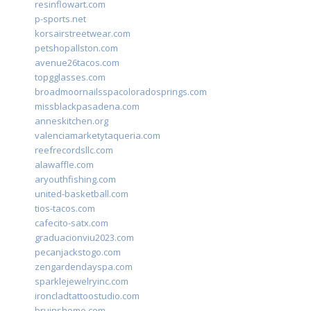
resinflowart.com
p-sports.net
korsairstreetwear.com
petshopallston.com
avenue26tacos.com
topgglasses.com
broadmoornailsspacoloradosprings.com
missblackpasadena.com
anneskitchen.org
valenciamarketytaqueria.com
reefrecordsllc.com
alawaffle.com
aryouthfishing.com
united-basketball.com
tios-tacos.com
cafecito-satx.com
graduacionviu2023.com
pecanjackstogo.com
zengardendayspa.com
sparklejewelryinc.com
ironcladtattoostudio.com
bruinshome.com