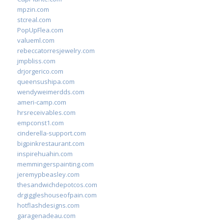
mpzin.com
stcreal.com
PopUpFlea.com
valueml.com
rebeccatorresjewelry.com
jmpbliss.com
drjorgerico.com
queensushipa.com
wendyweimerdds.com
ameri-camp.com
hrsreceivables.com
empconst1.com
cinderella-support.com
bigpinkrestaurant.com
inspirehuahin.com
memmingerspainting.com
jeremypbeasley.com
thesandwichdepotcos.com
drgiggleshouseofpain.com
hotflashdesigns.com
garagenadeau.com