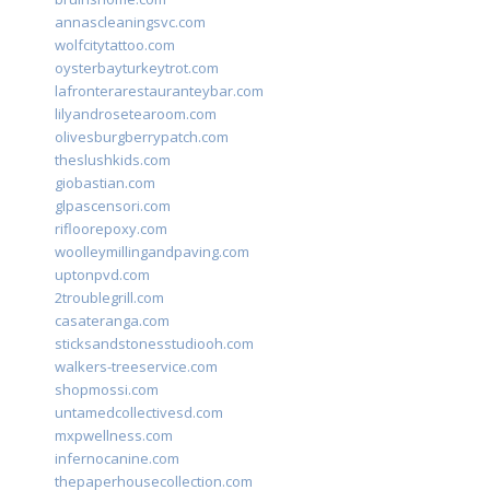
annascleaningsvc.com
wolfcitytattoo.com
oysterbayturkeytrot.com
lafronterarestauranteybar.com
lilyandrosetearoom.com
olivesburgberrypatch.com
theslushkids.com
giobastian.com
glpascensori.com
rifloorepoxy.com
woolleymillingandpaving.com
uptonpvd.com
2troublegrill.com
casateranga.com
sticksandstonesstudiooh.com
walkers-treeservice.com
shopmossi.com
untamedcollectivesd.com
mxpwellness.com
infernocanine.com
thepaperhousecollection.com