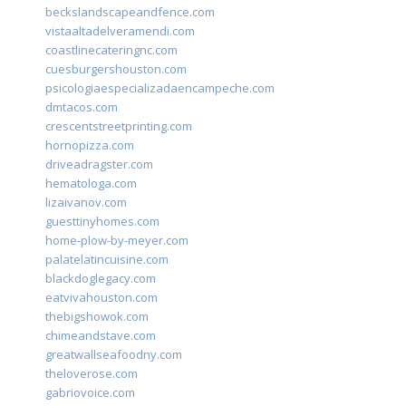
beckslandscapeandfence.com
vistaaltadelveramendi.com
coastlinecateringnc.com
cuesburgershouston.com
psicologiaespecializadaencampeche.com
dmtacos.com
crescentstreetprinting.com
hornopizza.com
driveadragster.com
hematologa.com
lizaivanov.com
guesttinyhomes.com
home-plow-by-meyer.com
palatelatincuisine.com
blackdoglegacy.com
eatvivahouston.com
thebigshowok.com
chimeandstave.com
greatwallseafoodny.com
theloverose.com
gabriovoice.com