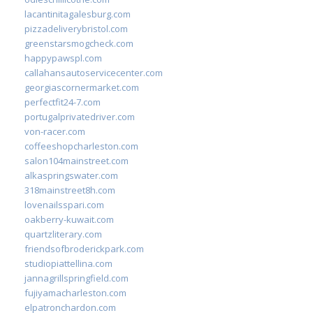
lacantinitagalesburg.com
pizzadeliverybristol.com
greenstarsmogcheck.com
happypawspl.com
callahansautoservicecenter.com
georgiascornermarket.com
perfectfit24-7.com
portugalprivatedriver.com
von-racer.com
coffeeshopcharleston.com
salon104mainstreet.com
alkaspringswater.com
318mainstreet8h.com
lovenailsspari.com
oakberry-kuwait.com
quartzliterary.com
friendsofbroderickpark.com
studiopiattellina.com
jannagrillspringfield.com
fujiyamacharleston.com
elpatronchardon.com