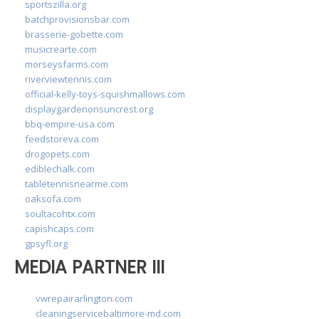
sportszilla.org
batchprovisionsbar.com
brasserie-gobette.com
musicrearte.com
morseysfarms.com
riverviewtennis.com
official-kelly-toys-squishmallows.com
displaygardenonsuncrest.org
bbq-empire-usa.com
feedstoreva.com
drogopets.com
ediblechalk.com
tabletennisnearme.com
oaksofa.com
soultacohtx.com
capishcaps.com
gpsyfl.org
MEDIA PARTNER III
vwrepairarlington.com
cleaningservicebaltimore-md.com