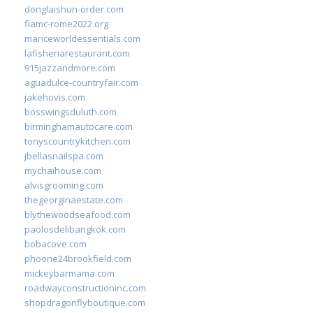
donglaishun-order.com
fiamc-rome2022.org
mariceworldessentials.com
lafisheriarestaurant.com
915jazzandmore.com
aguadulce-countryfair.com
jakehovis.com
bosswingsduluth.com
birminghamautocare.com
tonyscountrykitchen.com
jbellasnailspa.com
mychaihouse.com
alvisgrooming.com
thegeorginaestate.com
blythewoodseafood.com
paolosdelibangkok.com
bobacove.com
phoone24brookfield.com
mickeybarmama.com
roadwayconstructioninc.com
shopdragonflyboutique.com