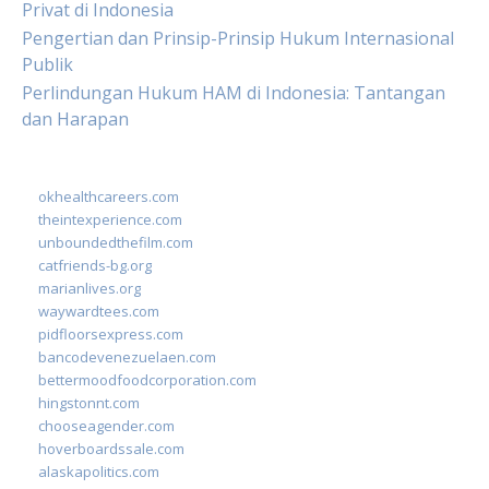
Privat di Indonesia
Pengertian dan Prinsip-Prinsip Hukum Internasional
Publik
Perlindungan Hukum HAM di Indonesia: Tantangan
dan Harapan
okhealthcareers.com
theintexperience.com
unboundedthefilm.com
catfriends-bg.org
marianlives.org
waywardtees.com
pidfloorsexpress.com
bancodevenezuelaen.com
bettermoodfoodcorporation.com
hingstonnt.com
chooseagender.com
hoverboardssale.com
alaskapolitics.com