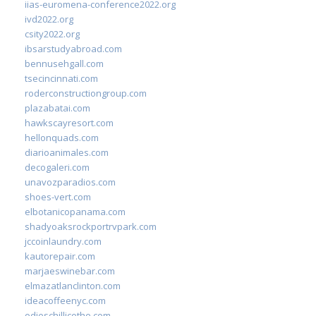
iias-euromena-conference2022.org
ivd2022.org
csity2022.org
ibsarstudyabroad.com
bennusehgall.com
tsecincinnati.com
roderconstructiongroup.com
plazabatai.com
hawkscayresort.com
hellonquads.com
diarioanimales.com
decogaleri.com
unavozparadios.com
shoes-vert.com
elbotanicopanama.com
shadyoaksrockportrvpark.com
jccoinlaundry.com
kautorepair.com
marjaeswinebar.com
elmazatlanclinton.com
ideacoffeenyc.com
odieschillicothe.com