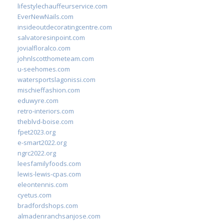
lifestylechauffeurservice.com
EverNewNails.com
insideoutdecoratingcentre.com
salvatoresinpoint.com
jovialfloralco.com
johnlscotthometeam.com
u-seehomes.com
watersportslagonissi.com
mischieffashion.com
eduwyre.com
retro-interiors.com
theblvd-boise.com
fpet2023.org
e-smart2022.org
ngrc2022.org
leesfamilyfoods.com
lewis-lewis-cpas.com
eleontennis.com
cyetus.com
bradfordshops.com
almadenranchsanjose.com