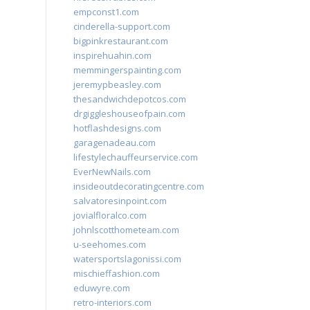
empconst1.com
cinderella-support.com
bigpinkrestaurant.com
inspirehuahin.com
memmingerspainting.com
jeremypbeasley.com
thesandwichdepotcos.com
drgiggleshouseofpain.com
hotflashdesigns.com
garagenadeau.com
lifestylechauffeurservice.com
EverNewNails.com
insideoutdecoratingcentre.com
salvatoresinpoint.com
jovialfloralco.com
johnlscotthometeam.com
u-seehomes.com
watersportslagonissi.com
mischieffashion.com
eduwyre.com
retro-interiors.com