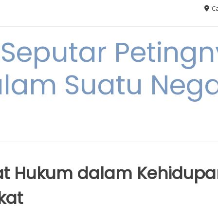
Ca
 Seputar Petin
lam Suatu Neg
at Hukum dalam Kehidupa
kat