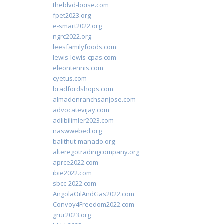
theblvd-boise.com
fpet2023.org
e-smart2022.org
ngrc2022.org
leesfamilyfoods.com
lewis-lewis-cpas.com
eleontennis.com
cyetus.com
bradfordshops.com
almadenranchsanjose.com
advocatevijay.com
adlibilimler2023.com
naswwebed.org
balithut-manado.org
alteregotradingcompany.org
aprce2022.com
ibie2022.com
sbcc-2022.com
AngolaOilAndGas2022.com
Convoy4Freedom2022.com
grur2023.org