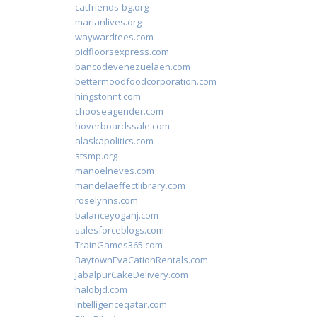
catfriends-bg.org
marianlives.org
waywardtees.com
pidfloorsexpress.com
bancodevenezuelaen.com
bettermoodfoodcorporation.com
hingstonnt.com
chooseagender.com
hoverboardssale.com
alaskapolitics.com
stsmp.org
manoelneves.com
mandelaeffectlibrary.com
roselynns.com
balanceyoganj.com
salesforceblogs.com
TrainGames365.com
BaytownEvaCationRentals.com
JabalpurCakeDelivery.com
halobjd.com
intelligenceqatar.com