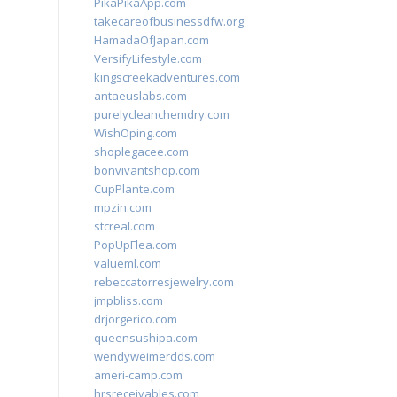
PikaPikaApp.com
takecareofbusinessdfw.org
HamadaOfJapan.com
VersifyLifestyle.com
kingscreekadventures.com
antaeuslabs.com
purelycleanchemdry.com
WishOping.com
shoplegacee.com
bonvivantshop.com
CupPlante.com
mpzin.com
stcreal.com
PopUpFlea.com
valueml.com
rebeccatorresjewelry.com
jmpbliss.com
drjorgerico.com
queensushipa.com
wendyweimerdds.com
ameri-camp.com
hrsreceivables.com