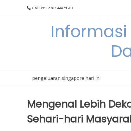
Skip
Call Us: +2782 444 YEAH
to
content
Informasi
Da
pengeluaran singapore hari ini
Mengenal Lebih Dek
Sehari-hari Masyara