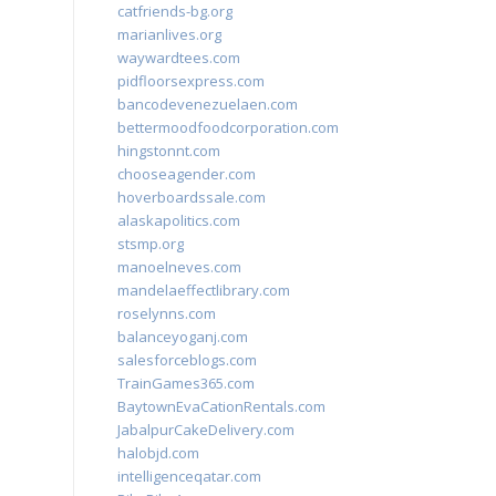
catfriends-bg.org
marianlives.org
waywardtees.com
pidfloorsexpress.com
bancodevenezuelaen.com
bettermoodfoodcorporation.com
hingstonnt.com
chooseagender.com
hoverboardssale.com
alaskapolitics.com
stsmp.org
manoelneves.com
mandelaeffectlibrary.com
roselynns.com
balanceyoganj.com
salesforceblogs.com
TrainGames365.com
BaytownEvaCationRentals.com
JabalpurCakeDelivery.com
halobjd.com
intelligenceqatar.com