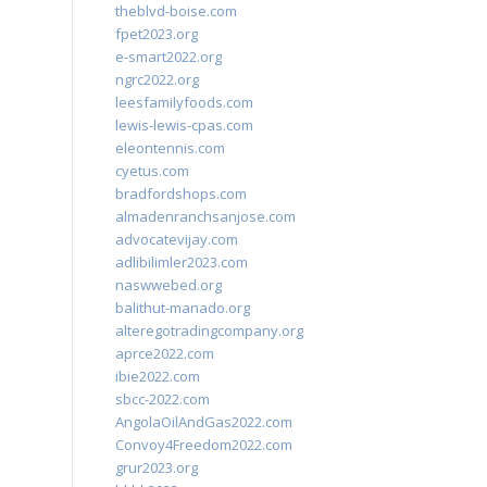
theblvd-boise.com
fpet2023.org
e-smart2022.org
ngrc2022.org
leesfamilyfoods.com
lewis-lewis-cpas.com
eleontennis.com
cyetus.com
bradfordshops.com
almadenranchsanjose.com
advocatevijay.com
adlibilimler2023.com
naswwebed.org
balithut-manado.org
alteregotradingcompany.org
aprce2022.com
ibie2022.com
sbcc-2022.com
AngolaOilAndGas2022.com
Convoy4Freedom2022.com
grur2023.org