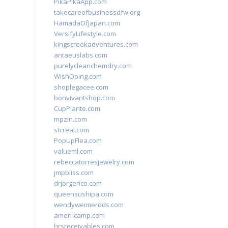
PikaPikaApp.com
takecareofbusinessdfw.org
HamadaOfJapan.com
VersifyLifestyle.com
kingscreekadventures.com
antaeuslabs.com
purelycleanchemdry.com
WishOping.com
shoplegacee.com
bonvivantshop.com
CupPlante.com
mpzin.com
stcreal.com
PopUpFlea.com
valueml.com
rebeccatorresjewelry.com
jmpbliss.com
drjorgerico.com
queensushipa.com
wendyweimerdds.com
ameri-camp.com
hrsreceivables.com