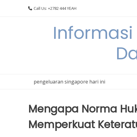
Skip
Call Us: +2782 444 YEAH
to
content
Informasi
Da
pengeluaran singapore hari ini
Mengapa Norma Huk
Memperkuat Keteratu