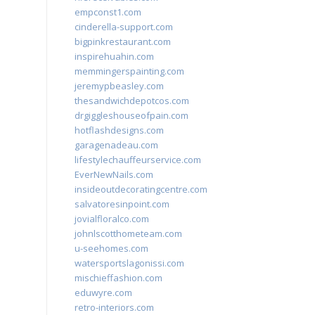
empconst1.com
cinderella-support.com
bigpinkrestaurant.com
inspirehuahin.com
memmingerspainting.com
jeremypbeasley.com
thesandwichdepotcos.com
drgiggleshouseofpain.com
hotflashdesigns.com
garagenadeau.com
lifestylechauffeurservice.com
EverNewNails.com
insideoutdecoratingcentre.com
salvatoresinpoint.com
jovialfloralco.com
johnlscotthometeam.com
u-seehomes.com
watersportslagonissi.com
mischieffashion.com
eduwyre.com
retro-interiors.com