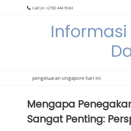
Skip
Call Us: +2782 444 YEAH
to
content
Informasi
Da
pengeluaran singapore hari ini
Mengapa Penegakan
Sangat Penting: Per