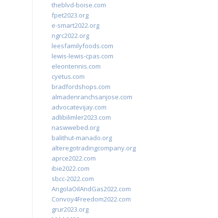
theblvd-boise.com
fpet2023.org
e-smart2022.org
ngrc2022.org
leesfamilyfoods.com
lewis-lewis-cpas.com
eleontennis.com
cyetus.com
bradfordshops.com
almadenranchsanjose.com
advocatevijay.com
adlibilimler2023.com
naswwebed.org
balithut-manado.org
alteregotradingcompany.org
aprce2022.com
ibie2022.com
sbcc-2022.com
AngolaOilAndGas2022.com
Convoy4Freedom2022.com
grur2023.org