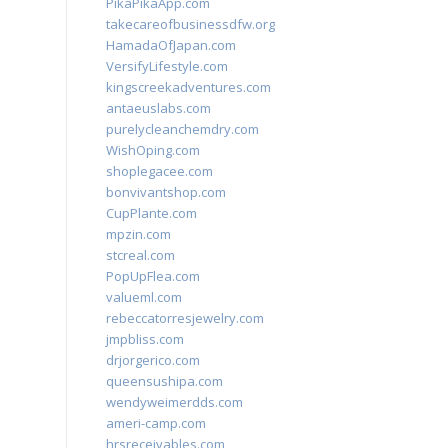
PikaPikaApp.com
takecareofbusinessdfw.org
HamadaOfJapan.com
VersifyLifestyle.com
kingscreekadventures.com
antaeuslabs.com
purelycleanchemdry.com
WishOping.com
shoplegacee.com
bonvivantshop.com
CupPlante.com
mpzin.com
stcreal.com
PopUpFlea.com
valueml.com
rebeccatorresjewelry.com
jmpbliss.com
drjorgerico.com
queensushipa.com
wendyweimerdds.com
ameri-camp.com
hrsreceivables.com