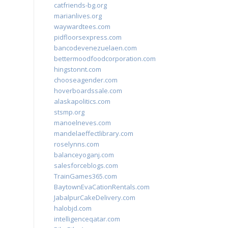
catfriends-bg.org
marianlives.org
waywardtees.com
pidfloorsexpress.com
bancodevenezuelaen.com
bettermoodfoodcorporation.com
hingstonnt.com
chooseagender.com
hoverboardssale.com
alaskapolitics.com
stsmp.org
manoelneves.com
mandelaeffectlibrary.com
roselynns.com
balanceyoganj.com
salesforceblogs.com
TrainGames365.com
BaytownEvaCationRentals.com
JabalpurCakeDelivery.com
halobjd.com
intelligenceqatar.com