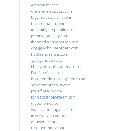
empconst1.com
cinderella-support.com
bigpinkrestaurant.com
inspirehuahin.com
memmingerspainting.com
jeremypbeasley.com
thesandwichdepotcos.com
drgiggleshouseofpain.com
hotflashdesigns.com
garagenadeau.com
lifestylechauffeurservice.com
EverNewNails.com
insideoutdecoratingcentre.com
salvatoresinpoint.com
jovialfloralco.com
johnlscotthometeam.com
u-seehomes.com
watersportslagonissi.com
mischieffashion.com
eduwyre.com
retro-interiors.com