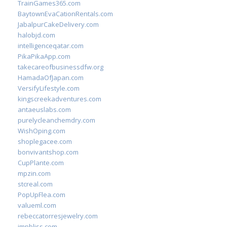
TrainGames365.com
BaytownEvaCationRentals.com
JabalpurCakeDelivery.com
halobjd.com
intelligenceqatar.com
PikaPikaApp.com
takecareofbusinessdfw.org
HamadaOfJapan.com
VersifyLifestyle.com
kingscreekadventures.com
antaeuslabs.com
purelycleanchemdry.com
WishOping.com
shoplegacee.com
bonvivantshop.com
CupPlante.com
mpzin.com
stcreal.com
PopUpFlea.com
valueml.com
rebeccatorresjewelry.com
jmpbliss.com