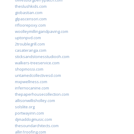
olivesburgberrypatch.com
theslushkids.com
giobastian.com
glpascensori.com
rifloorepoxy.com
woolleymillingandpaving.com
uptonpvd.com
2troublegrill.com
casateranga.com
sticksandstonesstudiooh.com
walkers-treeservice.com
shopmossi.com
untamedcollectivesd.com
mxpwellness.com
infernocanine.com
thepaperhousecollection.com
allisonwillisholley.com
solslite.org
portwayinn.com
djmaddogmusic.com
thesoundarchitects.com
allin1roofing.com