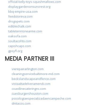
official-kelly-toys-squishmallows.com
displaygardenonsuncrest.org
bbq-empire-usa.com
feedstoreva.com
drogopets.com
ediblechalk.com
tabletennisnearme.com
oaksofa.com
soultacohtx.com
capishcaps.com
gpsyfl.org
MEDIA PARTNER III
vwrepairarlington.com
cleaningservicebaltimore-md.com
beckslandscapeandfence.com
vistaaltadelveramendi.com
coastlinecateringnc.com
cuesburgershouston.com
psicologiaespecializadaencampeche.com
dmtacos.com