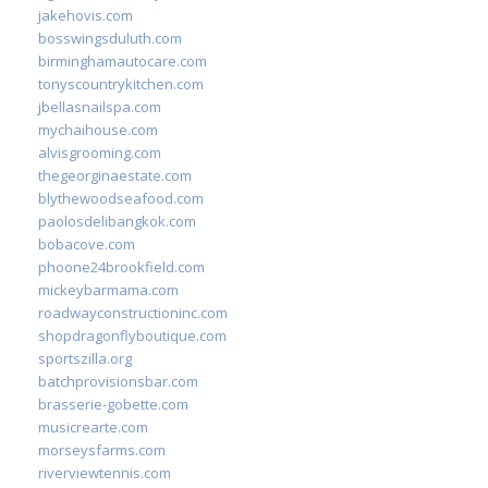
jakehovis.com
bosswingsduluth.com
birminghamautocare.com
tonyscountrykitchen.com
jbellasnailspa.com
mychaihouse.com
alvisgrooming.com
thegeorginaestate.com
blythewoodseafood.com
paolosdelibangkok.com
bobacove.com
phoone24brookfield.com
mickeybarmama.com
roadwayconstructioninc.com
shopdragonflyboutique.com
sportszilla.org
batchprovisionsbar.com
brasserie-gobette.com
musicrearte.com
morseysfarms.com
riverviewtennis.com