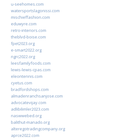
u-seehomes.com
watersportslagonissi.com
mischieffashion.com
eduwyre.com
retro-interiors.com
theblvd-boise.com
fpet2023.org
e-smart2022.org
ngrc2022.org
leesfamilyfoods.com
lewis-lewis-cpas.com
eleontennis.com
cyetus.com
bradfordshops.com
almadenranchsanjose.com
advocatevijay.com
adlibilimler2023.com
naswwebed.org
balithut-manado.org
alteregotradingcompany.org
aprce2022.com