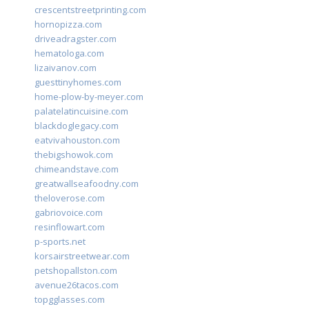
crescentstreetprinting.com
hornopizza.com
driveadragster.com
hematologa.com
lizaivanov.com
guesttinyhomes.com
home-plow-by-meyer.com
palatelatincuisine.com
blackdoglegacy.com
eatvivahouston.com
thebigshowok.com
chimeandstave.com
greatwallseafoodny.com
theloverose.com
gabriovoice.com
resinflowart.com
p-sports.net
korsairstreetwear.com
petshopallston.com
avenue26tacos.com
topgglasses.com