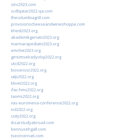
sinc2023.com
scdlqatar2022-qa.com
thecolumbiagrill.com
provisionscheeseandwineshoppe.com
khedi2023.org
akademikgeriatri2023.org
marmarapediatri2023.org
emchie2023.org
girisimselradyoloji2022.org
utcd2022.org
biosensor2022.org
ialp2022.org
klivet2022.org
ifac-hms2022.org
taoms2022.org
iias-euromena-conference2022.org
ivd2022.org
csity2022.org
ibsarstudyabroad.com
bennusehgall.com
tsecincinnati.com