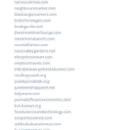
norwoodinnwi.com
neighboursmarket.com
blackanguscareers.com
bolesfororegon.com
bodega-ole.com
thestreamlinerlounge.com
mestrinorubanofc.com
novelatherton.com
nassvalleygardens.net
electjohnstewart.com
omptourtravels.com
tribratanews-polreskebumen.com
rsudbayuasih.org
publikjurnalistik.org
juneteenthapparel.net
italywarm.com
journaloffinanceeconomics.com
kvk-kumari.org
foodscienceandtechnology.com
scisportsscience.com
addisababacuisineaz.com