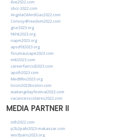
ibie2022.com
sbcc-2022.com
AngolaOilAndGas2022.com
Convoy4Freedom2022.com
grur2023.org
hkhk2023.org
napm2023.org
apsdfd2023.org
forumausape2023.com
imkl2023.com
careerfaircsd2023.com
apsth2023.com
MedItRio2023.org
lcicon2023boston.com
waitangidayfestival2022.com
vacancesscolaires2022.com
MEDIA PARTNER II
isth2022.com
p2b2pabi2023-makassar.com
wocfparis2023.org