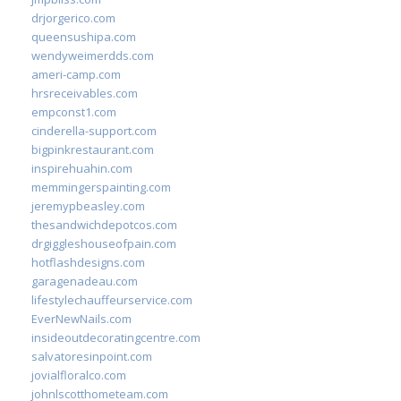
drjorgerico.com
queensushipa.com
wendyweimerdds.com
ameri-camp.com
hrsreceivables.com
empconst1.com
cinderella-support.com
bigpinkrestaurant.com
inspirehuahin.com
memmingerspainting.com
jeremypbeasley.com
thesandwichdepotcos.com
drgiggleshouseofpain.com
hotflashdesigns.com
garagenadeau.com
lifestylechauffeurservice.com
EverNewNails.com
insideoutdecoratingcentre.com
salvatoresinpoint.com
jovialfloralco.com
johnlscotthometeam.com