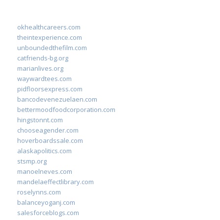
okhealthcareers.com
theintexperience.com
unboundedthefilm.com
catfriends-bg.org
marianlives.org
waywardtees.com
pidfloorsexpress.com
bancodevenezuelaen.com
bettermoodfoodcorporation.com
hingstonnt.com
chooseagender.com
hoverboardssale.com
alaskapolitics.com
stsmp.org
manoelneves.com
mandelaeffectlibrary.com
roselynns.com
balanceyoganj.com
salesforceblogs.com