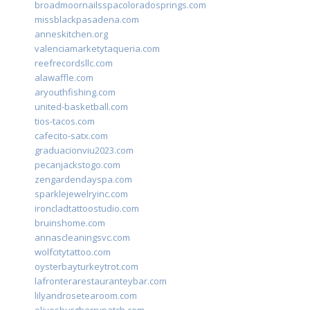
broadmoornailsspacoloradosprings.com
missblackpasadena.com
anneskitchen.org
valenciamarketytaqueria.com
reefrecordsllc.com
alawaffle.com
aryouthfishing.com
united-basketball.com
tios-tacos.com
cafecito-satx.com
graduacionviu2023.com
pecanjackstogo.com
zengardendayspa.com
sparklejewelryinc.com
ironcladtattoostudio.com
bruinshome.com
annascleaningsvc.com
wolfcitytattoo.com
oysterbayturkeytrot.com
lafronterarestauranteybar.com
lilyandrosetearoom.com