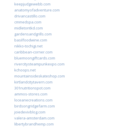
keepjudgewebb.com
anatomyofadventure.com
drivancastillo.com
cmmedspa.com
midletontkd.com
gardensandgrills.com
basilfoodwine.com
nikko-tochigi.net
caribbean-corner.com
bluemoongiftcards.com
rivercitysteampunkexpo.com
kchoops.net
mountainsideskateshop.com
kirtlandcitytavern.com
301nutritionspot.com
ammos-stores.com
loceanecreations.com
birdsongridgefarm.com
joiedevivblog.com
valera-amsterdam.com
libertybrandhemp.com