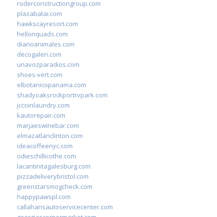
roderconstructiongroup.com
plazabatai.com
hawkscayresort.com
hellonquads.com
diarioanimales.com
decogaleri.com
unavozparadios.com
shoes-vert.com
elbotanicopanama.com
shadyoaksrockportrvpark.com
jccoinlaundry.com
kautorepair.com
marjaeswinebar.com
elmazatlanclinton.com
ideacoffeenyc.com
odieschillicothe.com
lacantinitagalesburg.com
pizzadeliverybristol.com
greenstarsmogcheck.com
happypawspl.com
callahansautoservicecenter.com
georgiascornermarket.com