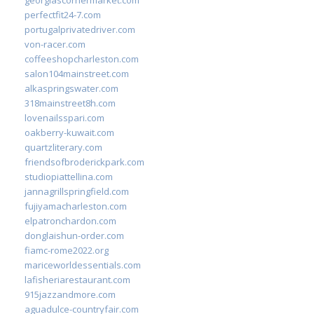
perfectfit24-7.com
portugalprivatedriver.com
von-racer.com
coffeeshopcharleston.com
salon104mainstreet.com
alkaspringswater.com
318mainstreet8h.com
lovenailsspari.com
oakberry-kuwait.com
quartzliterary.com
friendsofbroderickpark.com
studiopiattellina.com
jannagrillspringfield.com
fujiyamacharleston.com
elpatronchardon.com
donglaishun-order.com
fiamc-rome2022.org
mariceworldessentials.com
lafisheriarestaurant.com
915jazzandmore.com
aguadulce-countryfair.com