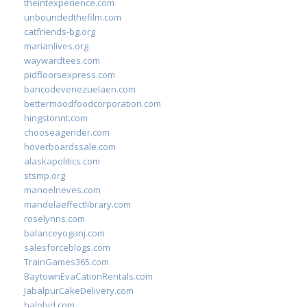
theintexperience.com
unboundedthefilm.com
catfriends-bg.org
marianlives.org
waywardtees.com
pidfloorsexpress.com
bancodevenezuelaen.com
bettermoodfoodcorporation.com
hingstonnt.com
chooseagender.com
hoverboardssale.com
alaskapolitics.com
stsmp.org
manoelneves.com
mandelaeffectlibrary.com
roselynns.com
balanceyoganj.com
salesforceblogs.com
TrainGames365.com
BaytownEvaCationRentals.com
JabalpurCakeDelivery.com
halobjd.com