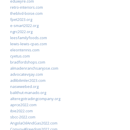
eduwyre.com
retro-interiors.com
theblvd-boise.com
fpet2023.org
e-smart2022.org
ngrc2022.org
leesfamilyfoods.com
lewis-lewis-cpas.com
eleontennis.com
cyetus.com
bradfordshops.com
almadenranchsanjose.com
advocatevijay.com
adlibilimler2023.com
naswwebed.org
balithut-manado.org
alteregotradingcompany.org
aprce2022.com
ibie2022.com
sbcc-2022.com
AngolaOilAndGas2022.com
Convoy4Freedom2022.com