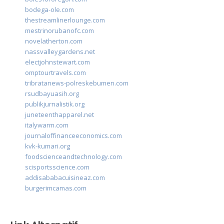
bodega-ole.com
thestreamlinerlounge.com
mestrinorubanofc.com
novelatherton.com
nassvalleygardens.net
electjohnstewart.com
omptourtravels.com
tribratanews-polreskebumen.com
rsudbayuasih.org
publikjurnalistik.org
juneteenthapparel.net
italywarm.com
journaloffinanceeconomics.com
kvk-kumari.org
foodscienceandtechnology.com
scisportsscience.com
addisababacuisineaz.com
burgerimcamas.com