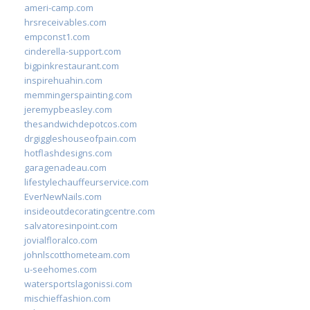
ameri-camp.com
hrsreceivables.com
empconst1.com
cinderella-support.com
bigpinkrestaurant.com
inspirehuahin.com
memmingerspainting.com
jeremypbeasley.com
thesandwichdepotcos.com
drgiggleshouseofpain.com
hotflashdesigns.com
garagenadeau.com
lifestylechauffeurservice.com
EverNewNails.com
insideoutdecoratingcentre.com
salvatoresinpoint.com
jovialfloralco.com
johnlscotthometeam.com
u-seehomes.com
watersportslagonissi.com
mischieffashion.com