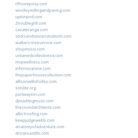
rifloorepoxy.com
woolleymillingandpaving.com
uptonpvd.com
2troublegrill.com
casateranga.com
sticksandstonesstudiooh.com
walkers-treeservice.com
shopmossi.com
untamedcollectivesd.com
mxpwellness.com
infernocanine.com
thepaperhousecollection.com
allisonwillisholley.com
solslite.org
portwayinn.com
djmaddogmusic.com
thesoundarchitects.com
allin1roofing.com
keepjudgewebb.com
anatomyofadventure.com
drivancastillo.com