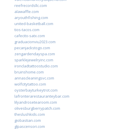
reefrecordsllc.com
alawaffle.com
aryouthfishing.com
united-basketball.com
tios-tacos.com
cafecito-satx.com
graduacionviu2023.com
pecanjackstogo.com
zengardendayspa.com
sparklejewelryinc.com
ironcladtattoostudio.com
bruinshome.com
annascleaningsvc.com
wolfcitytattoo.com
oysterbayturkeytrot.com
lafronterarestauranteybar.com
lilyandrosetearoom.com
olivesburgberrypatch.com
theslushkids.com
giobastian.com
glpascensori.com