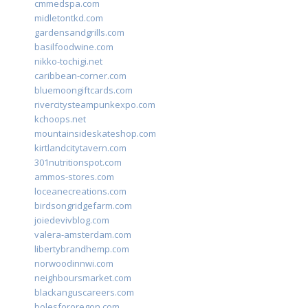
cmmedspa.com
midletontkd.com
gardensandgrills.com
basilfoodwine.com
nikko-tochigi.net
caribbean-corner.com
bluemoongiftcards.com
rivercitysteampunkexpo.com
kchoops.net
mountainsideskateshop.com
kirtlandcitytavern.com
301nutritionspot.com
ammos-stores.com
loceanecreations.com
birdsongridgefarm.com
joiedevivblog.com
valera-amsterdam.com
libertybrandhemp.com
norwoodinnwi.com
neighboursmarket.com
blackanguscareers.com
bolesfororegon.com