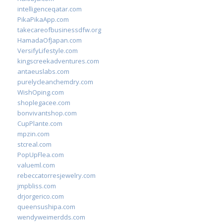
intelligenceqatar.com
PikaPikaApp.com
takecareofbusinessdfw.org
HamadaOfJapan.com
VersifyLifestyle.com
kingscreekadventures.com
antaeuslabs.com
purelycleanchemdry.com
WishOping.com
shoplegacee.com
bonvivantshop.com
CupPlante.com
mpzin.com
stcreal.com
PopUpFlea.com
valueml.com
rebeccatorresjewelry.com
jmpbliss.com
drjorgerico.com
queensushipa.com
wendyweimerdds.com