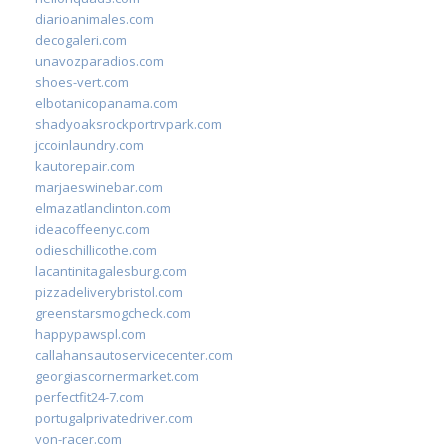
diarioanimales.com
decogaleri.com
unavozparadios.com
shoes-vert.com
elbotanicopanama.com
shadyoaksrockportrvpark.com
jccoinlaundry.com
kautorepair.com
marjaeswinebar.com
elmazatlanclinton.com
ideacoffeenyc.com
odieschillicothe.com
lacantinitagalesburg.com
pizzadeliverybristol.com
greenstarsmogcheck.com
happypawspl.com
callahansautoservicecenter.com
georgiascornermarket.com
perfectfit24-7.com
portugalprivatedriver.com
von-racer.com