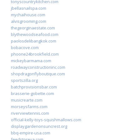
tonyscountrykitchen.com
jbellasnailspa.com
mychaihouse.com
alvisgrooming.com
thegeorginaestate.com
blythewoodseafood.com
paolosdelibangkok.com
bobacove.com
phoone24brookfield.com
mickeybarmama.com
roadwayconstructioninc.com
shopdragonflyboutique.com
sportszilla.org
batchprovisionsbar.com
brasserie-gobette.com
musicrearte.com
morseysfarms.com
riverviewtennis.com
official-kelly-toys-squishmallows.com
displaygardenonsuncrest.org
bbq-empire-usa.com
feedstoreva.com