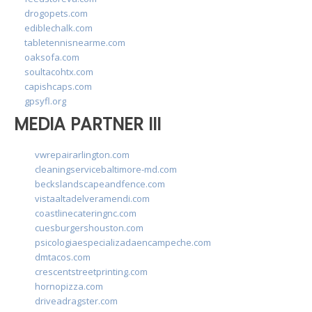
drogopets.com
ediblechalk.com
tabletennisnearme.com
oaksofa.com
soultacohtx.com
capishcaps.com
gpsyfl.org
MEDIA PARTNER III
vwrepairarlington.com
cleaningservicebaltimore-md.com
beckslandscapeandfence.com
vistaaltadelveramendi.com
coastlinecateringnc.com
cuesburgershouston.com
psicologiaespecializadaencampeche.com
dmtacos.com
crescentstreetprinting.com
hornopizza.com
driveadragster.com