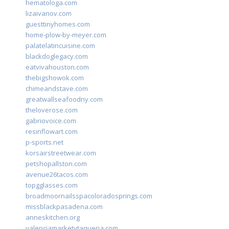
hematologa.com
lizaivanov.com
guesttinyhomes.com
home-plow-by-meyer.com
palatelatincuisine.com
blackdoglegacy.com
eatvivahouston.com
thebigshowok.com
chimeandstave.com
greatwallseafoodny.com
theloverose.com
gabriovoice.com
resinflowart.com
p-sports.net
korsairstreetwear.com
petshopallston.com
avenue26tacos.com
topgglasses.com
broadmoornailsspacoloradosprings.com
missblackpasadena.com
anneskitchen.org
valenciamarketytaqueria.com