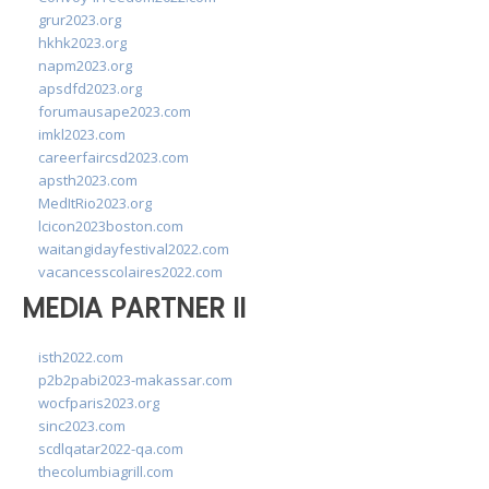
grur2023.org
hkhk2023.org
napm2023.org
apsdfd2023.org
forumausape2023.com
imkl2023.com
careerfaircsd2023.com
apsth2023.com
MedItRio2023.org
lcicon2023boston.com
waitangidayfestival2022.com
vacancesscolaires2022.com
MEDIA PARTNER II
isth2022.com
p2b2pabi2023-makassar.com
wocfparis2023.org
sinc2023.com
scdlqatar2022-qa.com
thecolumbiagrill.com