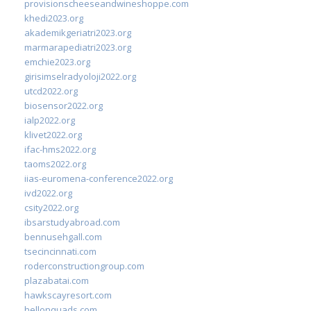
provisionscheeseandwineshoppe.com
khedi2023.org
akademikgeriatri2023.org
marmarapediatri2023.org
emchie2023.org
girisimselradyoloji2022.org
utcd2022.org
biosensor2022.org
ialp2022.org
klivet2022.org
ifac-hms2022.org
taoms2022.org
iias-euromena-conference2022.org
ivd2022.org
csity2022.org
ibsarstudyabroad.com
bennusehgall.com
tsecincinnati.com
roderconstructiongroup.com
plazabatai.com
hawkscayresort.com
hellonquads.com