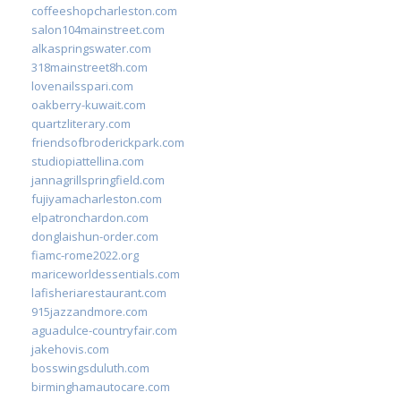
coffeeshopcharleston.com
salon104mainstreet.com
alkaspringswater.com
318mainstreet8h.com
lovenailsspari.com
oakberry-kuwait.com
quartzliterary.com
friendsofbroderickpark.com
studiopiattellina.com
jannagrillspringfield.com
fujiyamacharleston.com
elpatronchardon.com
donglaishun-order.com
fiamc-rome2022.org
mariceworldessentials.com
lafisheriarestaurant.com
915jazzandmore.com
aguadulce-countryfair.com
jakehovis.com
bosswingsduluth.com
birminghamautocare.com