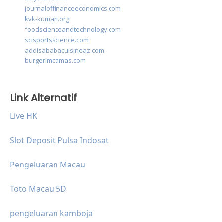
journaloffinanceeconomics.com
kvk-kumari.org
foodscienceandtechnology.com
scisportsscience.com
addisababacuisineaz.com
burgerimcamas.com
Link Alternatif
Live HK
Slot Deposit Pulsa Indosat
Pengeluaran Macau
Toto Macau 5D
pengeluaran kamboja