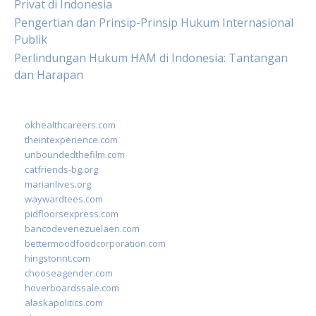
Privat di Indonesia
Pengertian dan Prinsip-Prinsip Hukum Internasional
Publik
Perlindungan Hukum HAM di Indonesia: Tantangan
dan Harapan
okhealthcareers.com
theintexperience.com
unboundedthefilm.com
catfriends-bg.org
marianlives.org
waywardtees.com
pidfloorsexpress.com
bancodevenezuelaen.com
bettermoodfoodcorporation.com
hingstonnt.com
chooseagender.com
hoverboardssale.com
alaskapolitics.com