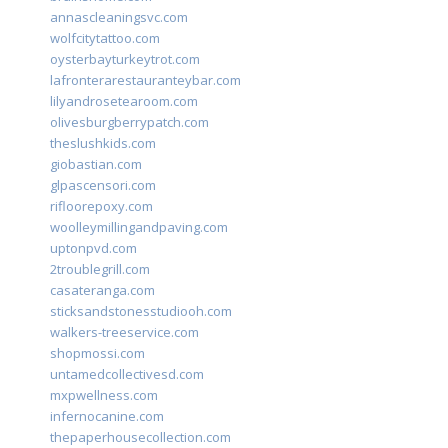
annascleaningsvc.com
wolfcitytattoo.com
oysterbayturkeytrot.com
lafronterarestauranteybar.com
lilyandrosetearoom.com
olivesburgberrypatch.com
theslushkids.com
giobastian.com
glpascensori.com
rifloorepoxy.com
woolleymillingandpaving.com
uptonpvd.com
2troublegrill.com
casateranga.com
sticksandstonesstudiooh.com
walkers-treeservice.com
shopmossi.com
untamedcollectivesd.com
mxpwellness.com
infernocanine.com
thepaperhousecollection.com