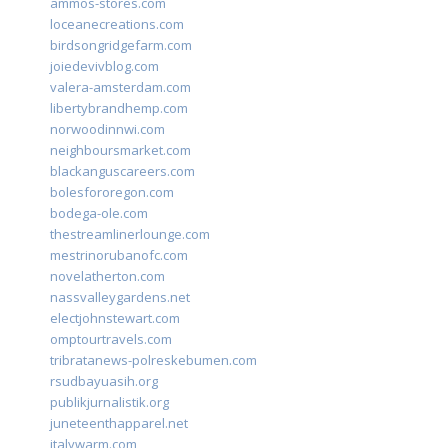
ammos-stores.com
loceanecreations.com
birdsongridgefarm.com
joiedevivblog.com
valera-amsterdam.com
libertybrandhemp.com
norwoodinnwi.com
neighboursmarket.com
blackanguscareers.com
bolesfororegon.com
bodega-ole.com
thestreamlinerlounge.com
mestrinorubanofc.com
novelatherton.com
nassvalleygardens.net
electjohnstewart.com
omptourtravels.com
tribratanews-polreskebumen.com
rsudbayuasih.org
publikjurnalistik.org
juneteenthapparel.net
italywarm.com