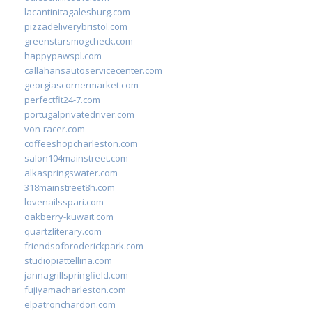
lacantinitagalesburg.com
pizzadeliverybristol.com
greenstarsmogcheck.com
happypawspl.com
callahansautoservicecenter.com
georgiascornermarket.com
perfectfit24-7.com
portugalprivatedriver.com
von-racer.com
coffeeshopcharleston.com
salon104mainstreet.com
alkaspringswater.com
318mainstreet8h.com
lovenailsspari.com
oakberry-kuwait.com
quartzliterary.com
friendsofbroderickpark.com
studiopiattellina.com
jannagrillspringfield.com
fujiyamacharleston.com
elpatronchardon.com