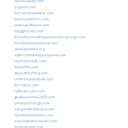
resinflowart.com
p-sports.net
korsairstreetwear.com
petshopallston.com
avenue26tacos.com
topgglasses.com
broadmoornailsspacoloradosprings.com
missblackpasadena.com
anneskitchen.org
valenciamarketytaqueria.com
reefrecordsllc.com
alawaffle.com
aryouthfishing.com
united-basketball.com
tios-tacos.com
cafecito-satx.com
graduacionviu2023.com
pecanjackstogo.com
zengardendayspa.com
sparklejewelryinc.com
ironcladtattoostudio.com
bruinshome.com