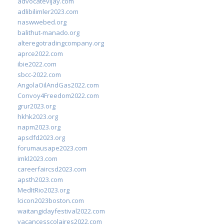
advocatevijay.com
adlibilimler2023.com
naswwebed.org
balithut-manado.org
alteregotradingcompany.org
aprce2022.com
ibie2022.com
sbcc-2022.com
AngolaOilAndGas2022.com
Convoy4Freedom2022.com
grur2023.org
hkhk2023.org
napm2023.org
apsdfd2023.org
forumausape2023.com
imkl2023.com
careerfaircsd2023.com
apsth2023.com
MedItRio2023.org
lcicon2023boston.com
waitangidayfestival2022.com
vacancesscolaires2022.com