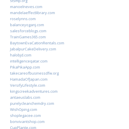
stsmp.org
manoelneves.com
mandelaeffectlibrary.com
roselynns.com
balanceyoganj.com
salesforceblogs.com
TrainGames365.com
BaytownEvaCationRentals.com
JabalpurCakeDelivery.com
halobjd.com
intelligenceqatar.com
PikaPikaApp.com
takecareofbusinessdfw.org
HamadaOfJapan.com
VersifyLifestyle.com
kingscreekadventures.com
antaeuslabs.com
purelycleanchemdry.com
WishOping.com
shoplegacee.com
bonvivantshop.com
CupPlante.com