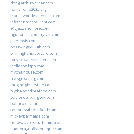
donglaishun-order.com
fiamc-rome2022.org
mariceworldessentials.com
lafisheriarestaurant.com
915jazzandmore.com
aguadulce-countryfair.com
jakehovis.com
bosswingsduluth.com
birminghamautocare.com
tonyscountrykitchen.com
jbellasnailspa.com
mychaihouse.com
alvisgrooming.com
thegeorginaestate.com
blythewoodseafood.com
paolosdelibangkok.com
bobacove.com
phoone24brookfield.com
mickeybarmama.com
roadwayconstructioninc.com
shopdragonflyboutique.com