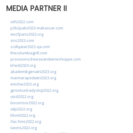
MEDIA PARTNER II
isth2022.com
p2b2pabi2023-makassar.com
wocfparis2023.org
sinc2023.com
scdlqatar2022-qa.com
thecolumbiagrill.com
provisionscheeseandwineshoppe.com
khedi2023.org
akademikgeriatri2023.org
marmarapediatri2023.org
emchie2023.org
girisimselradyoloji2022.org
utcd2022.org
biosensor2022.org
ialp2022.org
klivet2022.org
ifac-hms2022.org
taoms2022.org