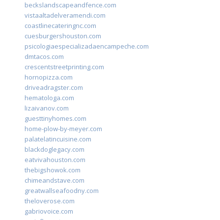
beckslandscapeandfence.com
vistaaltadelveramendi.com
coastlinecateringnc.com
cuesburgershouston.com
psicologiaespecializadaencampeche.com
dmtacos.com
crescentstreetprinting.com
hornopizza.com
driveadragster.com
hematologa.com
lizaivanov.com
guesttinyhomes.com
home-plow-by-meyer.com
palatelatincuisine.com
blackdoglegacy.com
eatvivahouston.com
thebigshowok.com
chimeandstave.com
greatwallseafoodny.com
theloverose.com
gabriovoice.com