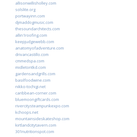
allisonwillisholley.com
solslite.org
portwayinn.com
djmaddogmusic.com
thesoundarchitects.com
allin1roofing.com
keepjudgewebb.com
anatomyofadventure.com
drivancastillo.com
cmmedspa.com
midletontkd.com
gardensandgrills.com
basilfoodwine.com
nikko-tochigi.net
caribbean-corner.com
bluemoongiftcards.com
rivercitysteampunkexpo.com
kchoops.net
mountainsideskateshop.com
kirtlandcitytavern.com
301nutritionspot.com