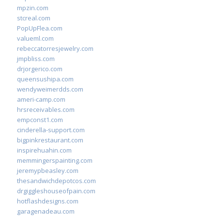
mpzin.com
stcreal.com
PopUpFlea.com
valueml.com
rebeccatorresjewelry.com
jmpbliss.com
drjorgerico.com
queensushipa.com
wendyweimerdds.com
ameri-camp.com
hrsreceivables.com
empconst1.com
cinderella-support.com
bigpinkrestaurant.com
inspirehuahin.com
memmingerspainting.com
jeremypbeasley.com
thesandwichdepotcos.com
drgiggleshouseofpain.com
hotflashdesigns.com
garagenadeau.com