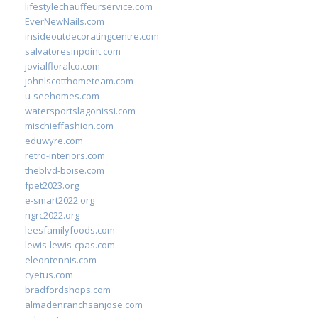
lifestylechauffeurservice.com
EverNewNails.com
insideoutdecoratingcentre.com
salvatoresinpoint.com
jovialfloralco.com
johnlscotthometeam.com
u-seehomes.com
watersportslagonissi.com
mischieffashion.com
eduwyre.com
retro-interiors.com
theblvd-boise.com
fpet2023.org
e-smart2022.org
ngrc2022.org
leesfamilyfoods.com
lewis-lewis-cpas.com
eleontennis.com
cyetus.com
bradfordshops.com
almadenranchsanjose.com