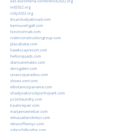
iias-euromena-conference2022.org
ivd2022.org
csity2022.org
ibsarstudyabroad.com
bennusehgall.com
tsecincinnati.com
roderconstructiongroup.com
plazabatai.com
hawkscayresort.com
hellonquads.com
diarioanimales.com
decogaleri.com
unavozparadios.com
shoes-vert.com
elbotanicopanama.com
shadyoaksrockportrvpark.com
jccoinlaundry.com
kautorepair.com
marjaeswinebar.com
elmazatlanclinton.com
ideacoffeenyc.com
odieschillicothe.com