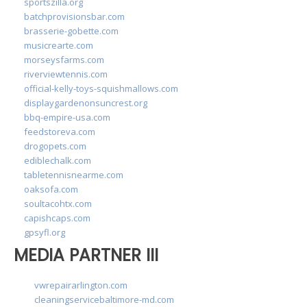
sportszilla.org
batchprovisionsbar.com
brasserie-gobette.com
musicrearte.com
morseysfarms.com
riverviewtennis.com
official-kelly-toys-squishmallows.com
displaygardenonsuncrest.org
bbq-empire-usa.com
feedstoreva.com
drogopets.com
ediblechalk.com
tabletennisnearme.com
oaksofa.com
soultacohtx.com
capishcaps.com
gpsyfl.org
MEDIA PARTNER III
vwrepairarlington.com
cleaningservicebaltimore-md.com